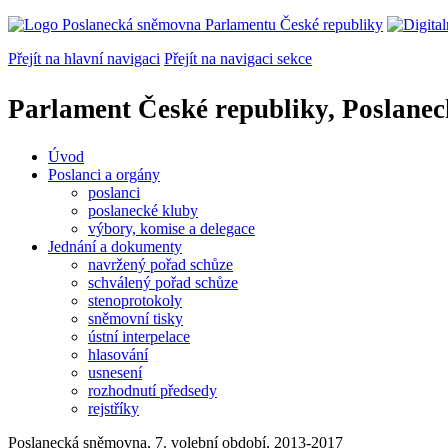
Přejít na hlavní navigaci
Přejít na navigaci sekce
Parlament České republiky, Poslane
Úvod
Poslanci a orgány
poslanci
poslanecké kluby
výbory, komise a delegace
Jednání a dokumenty
navržený pořad schůze
schválený pořad schůze
stenoprotokoly
sněmovní tisky
ústní interpelace
hlasování
usnesení
rozhodnutí předsedy
rejstříky
Poslanecká sněmovna, 7. volební období, 2013-2017