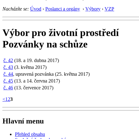
Nacházíte se:
Úvod
›
Poslanci a orgány
›
Výbory
›
VZP
Výbor pro životní prostředí
Pozvánky na schůze
č. 42
(18. a 19. dubna 2017)
č. 43
(3. května 2017)
č. 44
, upravená pozvánka (25. května 2017)
č. 45
(13. a 14. června 2017)
č. 46
(13. července 2017)
<
1
2
3
Hlavní menu
Přehled obsahu