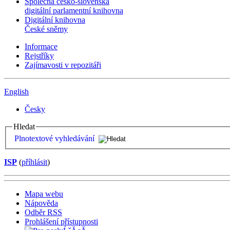
Společná česko-slovenská
digitální parlamentní knihovna
Digitální knihovna
České sněmy
Informace
Rejstříky
Zajímavosti v repozitáři
English
Česky
Hledat
Plnotextové vyhledávání
ISP
(
příhlásit
)
Mapa webu
Nápověda
Odběr RSS
Prohlášení přístupnosti