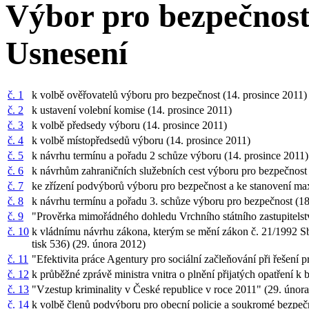
Výbor pro bezpečnos
Usnesení
č. 1
k volbě ověřovatelů výboru pro bezpečnost (14. prosince 2011
č. 2
k ustavení volební komise (14. prosince 2011)
č. 3
k volbě předsedy výboru (14. prosince 2011)
č. 4
k volbě místopředsedů výboru (14. prosince 2011)
č. 5
k návrhu termínu a pořadu 2 schůze výboru (14. prosince 2011
č. 6
k návrhům zahraničních služebních cest výboru pro bezpečnost
č. 7
ke zřízení podvýborů výboru pro bezpečnost a ke stanovení m
č. 8
k návrhu termínu a pořadu 3. schůze výboru pro bezpečnost (1
č. 9
"Prověrka mimořádného dohledu Vrchního státního zastupitelstv
č. 10
k vládnímu návrhu zákona, kterým se mění zákon č. 21/1992 Sb.
tisk 536) (29. února 2012)
č. 11
"Efektivita práce Agentury pro sociální začleňování při řešení
č. 12
k průběžné zprávě ministra vnitra o plnění přijatých opatření k
č. 13
"Vzestup kriminality v České republice v roce 2011" (29. únor
č. 14
k volbě členů podvýboru pro obecní policie a soukromé bezpeč