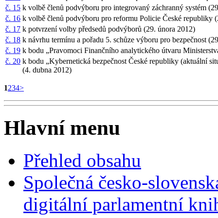
č. 15
k volbě členů podvýboru pro integrovaný záchranný systém (2
č. 16
k volbě členů podvýboru pro reformu Policie České republiky 
č. 17
k potvrzení volby předsedů podvýborů (29. února 2012)
č. 18
k návrhu termínu a pořadu 5. schůze výboru pro bezpečnost (2
č. 19
k bodu „Pravomoci Finančního analytického útvaru Ministerstv
č. 20
k bodu „Kybernetická bezpečnost České republiky (aktuální s
(4. dubna 2012)
1
2
3
4
>
Hlavní menu
Přehled obsahu
Společná česko-slovensk
digitální parlamentní kn