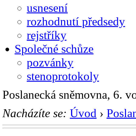
usnesení
rozhodnutí předsedy
rejstříky
Společné schůze
pozvánky
stenoprotokoly
Poslanecká sněmovna, 6. v
Nacházíte se:
Úvod
›
Posla