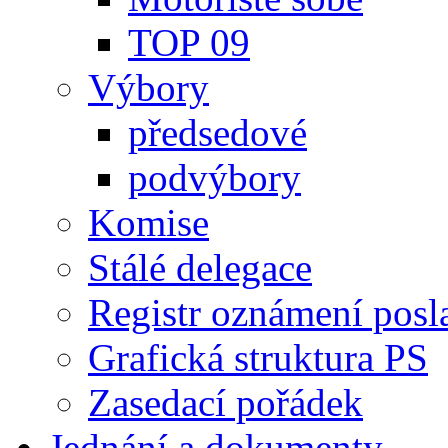
TOP 09
Výbory
předsedové
podvýbory
Komise
Stálé delegace
Registr oznámení posl
Grafická struktura PS
Zasedací pořádek
Jednání a dokumenty