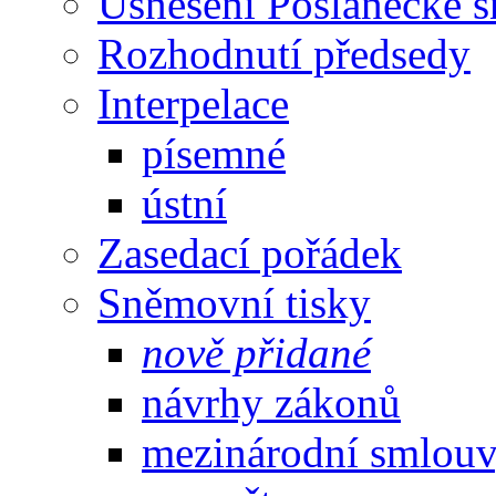
Usnesení Poslanecké 
Rozhodnutí předsedy
Interpelace
písemné
ústní
Zasedací pořádek
Sněmovní tisky
nově přidané
návrhy zákonů
mezinárodní smlou