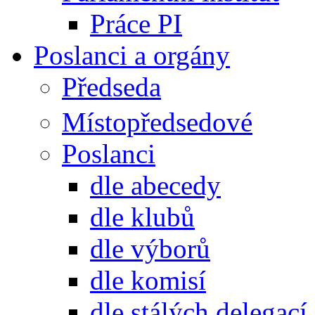
Práce PI
Poslanci a orgány
Předseda
Místopředsedové
Poslanci
dle abecedy
dle klubů
dle výborů
dle komisí
dle stálých delegací