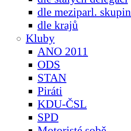
dle meziparl. skupin
dle krajů
Kluby
ANO 2011
ODS
STAN
Piráti
KDU-ČSL
SPD
Motoristé sobě