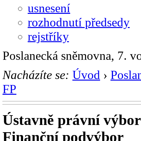
usnesení
rozhodnutí předsedy
rejstříky
Poslanecká sněmovna, 7. v
Nacházíte se:
Úvod
›
Posla
FP
Ústavně právní výbor
Finanční podvýbor