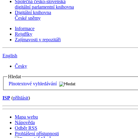
Společná česko-slovenská
digitální parlamentní knihovna
Digitální knihovna
České sněmy
Informace
Rejstříky
Zajímavosti v repozitáři
English
Česky
Hledat
Plnotextové vyhledávání
ISP
(
příhlásit
)
Mapa webu
Nápověda
Odběr RSS
Prohlášení přístupnosti