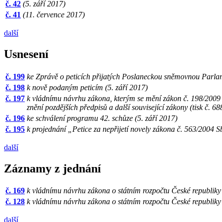
č. 42
(5. září 2017)
č. 41
(11. července 2017)
další
Usnesení
č. 199
ke Zprávě o peticích přijatých Poslaneckou sněmovnou Parlame
č. 198
k nově podaným peticím (5. září 2017)
č. 197
k vládnímu návrhu zákona, kterým se mění zákon č. 198/2009 S
znění pozdějších předpisů a další související zákony (tisk č. 6
č. 196
ke schválení programu 42. schůze (5. září 2017)
č. 195
k projednání „Petice za nepřijetí novely zákona č. 563/2004 Sb
další
Záznamy z jednání
č. 169
k vládnímu návrhu zákona o státním rozpočtu České republiky 
č. 128
k vládnímu návrhu zákona o státním rozpočtu České republiky 
další