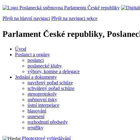
Přejít na hlavní navigaci
Přejít na navigaci sekce
Parlament České republiky, Poslane
Úvod
Poslanci a orgány
poslanci
poslanecké kluby
výbory, komise a delegace
Jednání a dokumenty
navržený pořad schůze
schválený pořad schůze
stenoprotokoly
sněmovní tisky
ústní interpelace
hlasování
usnesení
rozhodnutí předsedy
rejstříky
Plnotextové vyhledávání