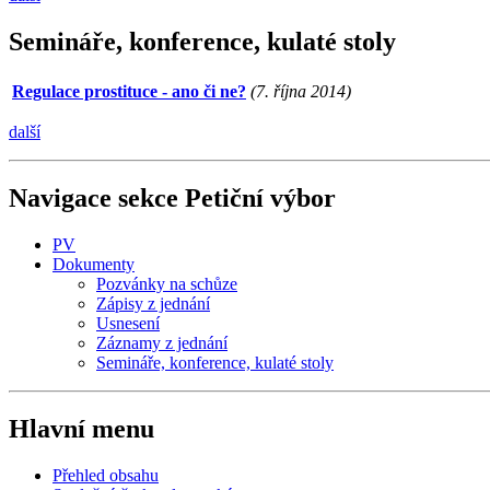
Semináře, konference, kulaté stoly
Regulace prostituce - ano či ne?
(7. října 2014)
další
Navigace sekce
Petiční výbor
PV
Dokumenty
Pozvánky na schůze
Zápisy z jednání
Usnesení
Záznamy z jednání
Semináře, konference, kulaté stoly
Hlavní menu
Přehled obsahu