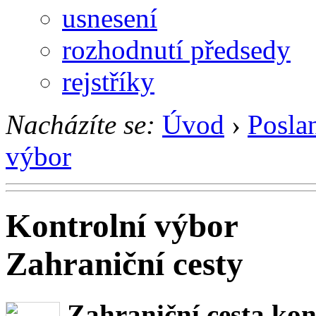
usnesení
rozhodnutí předsedy
rejstříky
Nacházíte se:
Úvod
›
Posla
výbor
Kontrolní výbor
Zahraniční cesty
Zahraniční cesta ko