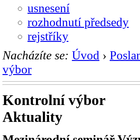
usnesení
rozhodnutí předsedy
rejstříky
Nacházíte se:
Úvod
›
Posla
výbor
Kontrolní výbor
Aktuality
Mezinárodní seminář Výzvy