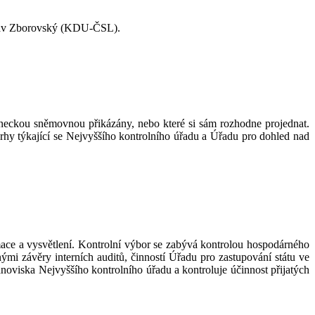
oslav Zborovský (KDU-ČSL).
aneckou sněmovnou přikázány, nebo které si sám rozhodne projednat.
ávrhy týkající se Nejvyššího kontrolního úřadu a Úřadu pro dohled nad
rmace a vysvětlení. Kontrolní výbor se zabývá kontrolou hospodárného
nými závěry interních auditů, činností Úřadu pro zastupování státu ve
noviska Nejvyššího kontrolního úřadu a kontroluje účinnost přijatých