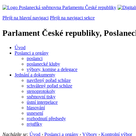
Přejít na hlavní navigaci
Přejít na navigaci sekce
Parlament České republiky, Poslane
Úvod
Poslanci a orgány
poslanci
poslanecké kluby
výbory, komise a delegace
Jednání a dokumenty
navržený pořad schůze
schválený pořad schůze
stenoprotokoly
sněmovní tisky
ústní interpelace
hlasování
usnesení
rozhodnutí předsedy
rejstříky
Nacházíte se:
Úvod
›
Poslanci a orgány
›
Výbory
›
Kontrolní výbor