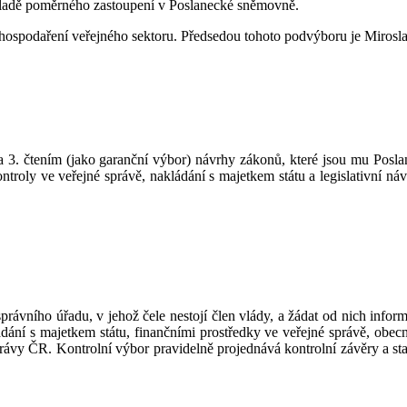
základě poměrného zastoupení v Poslanecké sněmovně.
u hospodaření veřejného sektoru. Předsedou tohoto podvýboru je Mir
 a 3. čtením (jako garanční výbor) návrhy zákonů, které jsou mu Posl
kontroly ve veřejné správě, nakládání s majetkem státu a legislativní n
právního úřadu, v jehož čele nestojí člen vlády, a žádat od nich info
ádání s majetkem státu, finančními prostředky ve veřejné správě, obec
ávy ČR. Kontrolní výbor pravidelně projednává kontrolní závěry a sta