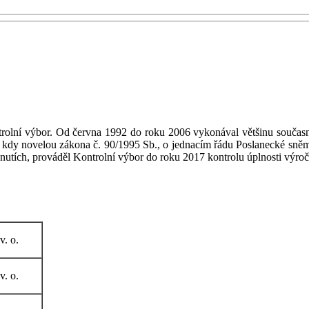
trolní výbor. Od června 1992 do roku 2006 vykonával většinu souča
), kdy novelou zákona č. 90/1995 Sb., o jednacím řádu Poslanecké sn
hnutích, prováděl Kontrolní výbor do roku 2017 kontrolu úplnosti výročn
 v. o.
 v. o.