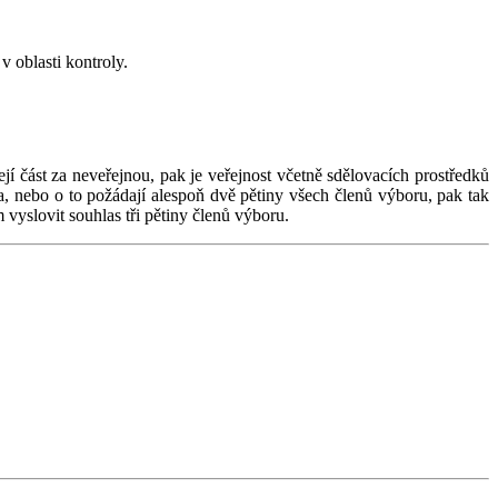
 oblasti kontroly.
í část za neveřejnou, pak je veřejnost včetně sdělovacích prostředků
, nebo o to požádají alespoň dvě pětiny všech členů výboru, pak tak
vyslovit souhlas tři pětiny členů výboru.