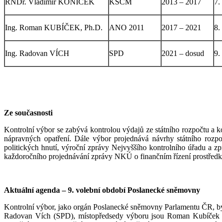
RNDr. Vladimír KONÍČEK
KSČM
2013 – 2017
7.
Ing. Roman KUBÍČEK, Ph.D.
ANO 2011
2017 – 2021
8.
Ing. Radovan VÍCH
SPD
2021 – dosud
9.
Ze současnosti
Kontrolní výbor se zabývá kontrolou výdajů ze státního rozpočtu a k
nápravných opatření. Dále výbor projednává návrhy státního rozpo
politických hnutí, výroční zprávy Nejvyššího kontrolního úřadu a zp
každoročního projednávání zprávy NKÚ o finančním řízení prostředk
Aktuální agenda – 9. volební období Poslanecké sněmovny
Kontrolní výbor, jako orgán Poslanecké sněmovny Parlamentu ČR, by
Radovan Vích (SPD), místopředsedy výboru jsou Roman Kubíček (A