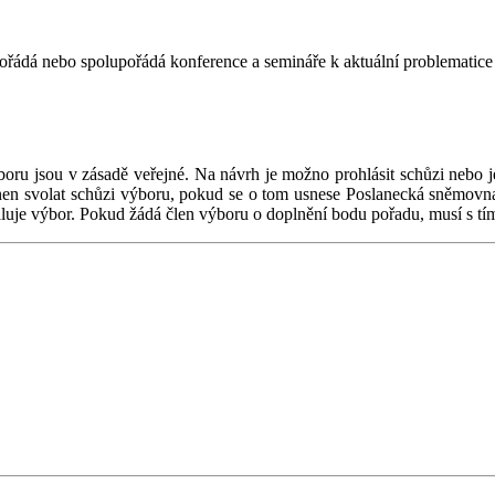
ořádá nebo spolupořádá konference a semináře k aktuální problematice v
ru jsou v zásadě veřejné. Na návrh je možno prohlásit schůzi nebo jej
nen svolat schůzi výboru, pokud se o tom usnese Poslanecká sněmovna
luje výbor. Pokud žádá člen výboru o doplnění bodu pořadu, musí s tím 