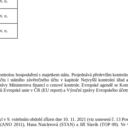
 v. o.
 v. o.
 v. o.
ontrolou hospodaření s majetkem státu. Projednává především kontrolní
čtu i státního závěrečného účtu v kapitole Nejvyšší kontrolní úřad 
rávy Ministerstva financí o cenové kontrole. Evropské agendě se Kontr
ů Evropské unie v ČR (EU report) a Výroční zprávy Evropského účetní
l v 9. volebním období zřízen dne 10. 11. 2021 (viz usnesení č. 13 P
NO 2011), Hana Naiclerová (STAN) a Jiří Slavík (TOP 09). Ve výbor