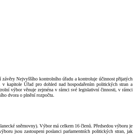
 závěry Nejvyššího kontrolního úřadu a kontroluje účinnost přijatých
a v kapitole Úřad pro dohled nad hospodařením politických stran a
olní výbor věnuje zejména v rámci své legislativní činnosti, v rámci
ho dvora o plnění rozpočtu.
oslanecké sněmovny). Výbor má celkem 16 členů. Předsedou výboru je
u jsou zastoupeni poslanci parlamentních politických stran, jak