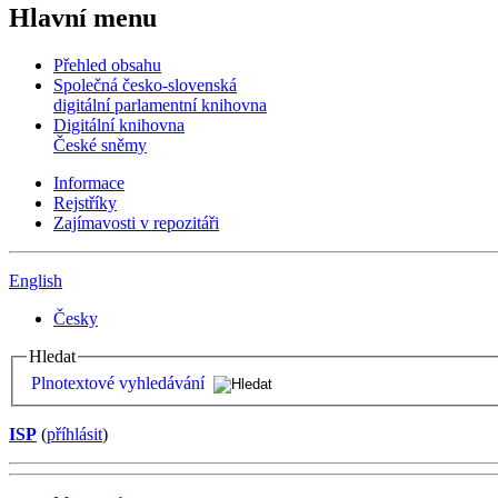
Hlavní menu
Přehled obsahu
Společná česko-slovenská
digitální parlamentní knihovna
Digitální knihovna
České sněmy
Informace
Rejstříky
Zajímavosti v repozitáři
English
Česky
Hledat
Plnotextové vyhledávání
ISP
(
příhlásit
)