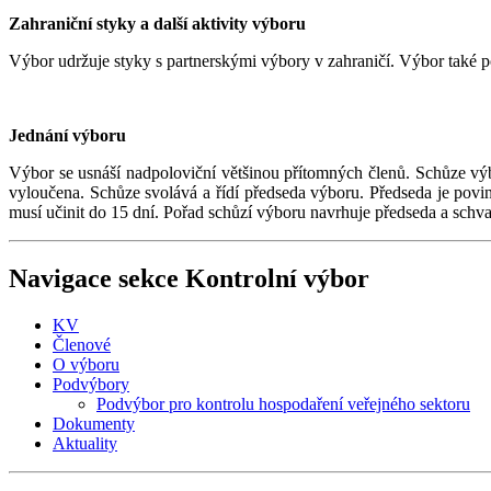
Zahraniční styky a další aktivity výboru
Výbor udržuje styky s partnerskými výbory v zahraničí. Výbor také p
Jednání výboru
Výbor se usnáší nadpoloviční většinou přítomných členů. Schůze výbo
vyloučena. Schůze svolává a řídí předseda výboru. Předseda je povi
musí učinit do 15 dní. Pořad schůzí výboru navrhuje předseda a schva
Navigace sekce
Kontrolní výbor
KV
Členové
O výboru
Podvýbory
Podvýbor pro kontrolu hospodaření veřejného sektoru
Dokumenty
Aktuality