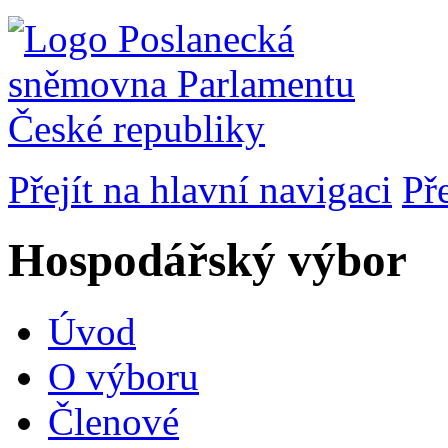
Přejít na hlavní navigaci
Př
Hospodářský výbor
Úvod
O výboru
Členové