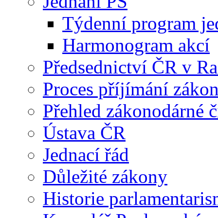
Jednání PS
Týdenní program je
Harmonogram akcí
Předsednictví ČR v R
Proces příjímání záko
Přehled zákonodárné č
Ústava ČR
Jednací řád
Důležité zákony
Historie parlamentaris