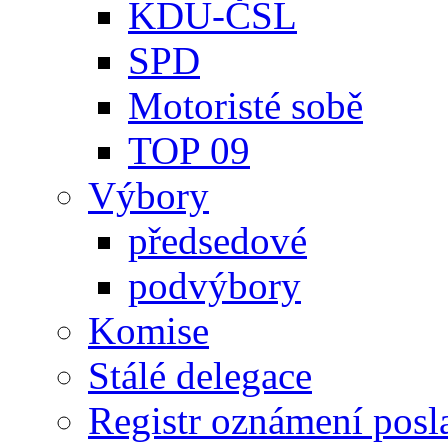
KDU-ČSL
SPD
Motoristé sobě
TOP 09
Výbory
předsedové
podvýbory
Komise
Stálé delegace
Registr oznámení posl