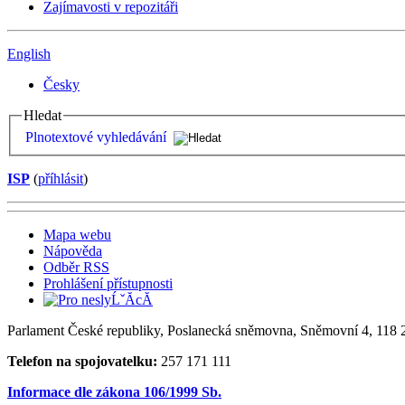
Zajímavosti v repozitáři
English
Česky
Hledat
Plnotextové vyhledávání
ISP
(
příhlásit
)
Mapa webu
Nápověda
Odběr RSS
Prohlášení přístupnosti
Parlament České republiky, Poslanecká sněmovna, Sněmovní 4, 118 2
Telefon na spojovatelku:
257 171 111
Informace dle zákona 106/1999 Sb.