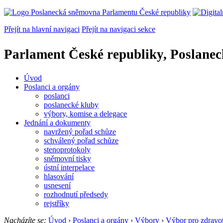
Přejít na hlavní navigaci
Přejít na navigaci sekce
Parlament České republiky, Poslane
Úvod
Poslanci a orgány
poslanci
poslanecké kluby
výbory, komise a delegace
Jednání a dokumenty
navržený pořad schůze
schválený pořad schůze
stenoprotokoly
sněmovní tisky
ústní interpelace
hlasování
usnesení
rozhodnutí předsedy
rejstříky
Nacházíte se:
Úvod
›
Poslanci a orgány
›
Výbory
›
Výbor pro zdravot