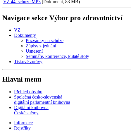
VZ 44. schuze.MP3
(Dokument, 83 MB)
Navigace sekce
Výbor pro zdravotnictví
VZ
Dokumenty
Pozvánky na schůze
Zápisy z jednání
Usnesení
Semináře, konference, kulaté stoly
Tiskové zprávy
Hlavní menu
Přehled obsahu
Společná česko-slovenská
digitální parlamentní knihovna
Digitální knihovna
České sněmy
Informace
Rejstříky