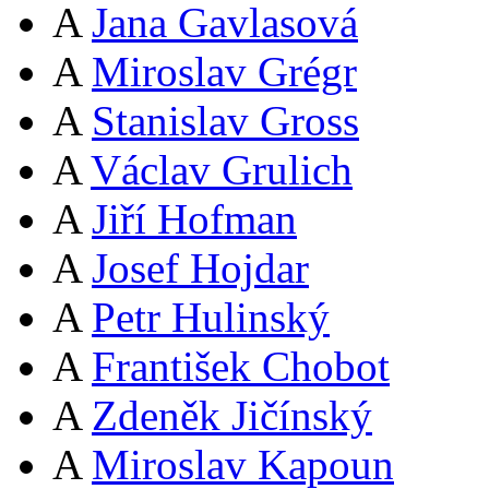
A
Jana Gavlasová
A
Miroslav Grégr
A
Stanislav Gross
A
Václav Grulich
A
Jiří Hofman
A
Josef Hojdar
A
Petr Hulinský
A
František Chobot
A
Zdeněk Jičínský
A
Miroslav Kapoun