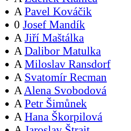
A
Pavel Kováčik
0
Josef Mandík
A
Jiří Maštálka
A
Dalibor Matulka
A
Miloslav Ransdorf
A
Svatomír Recman
A
Alena Svobodová
A
Petr Šimůnek
A
Hana Škorpilová
A
Jaroslav Štrait