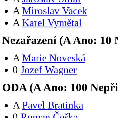
A
Miroslav Vacek
A
Karel Vymětal
Nezařazení (
A
Ano:
1
0
N
A
Marie Noveská
0
Jozef Wagner
ODA (
A
Ano:
10
0
Nepři
A
Pavel Bratinka
0
Roman Češka