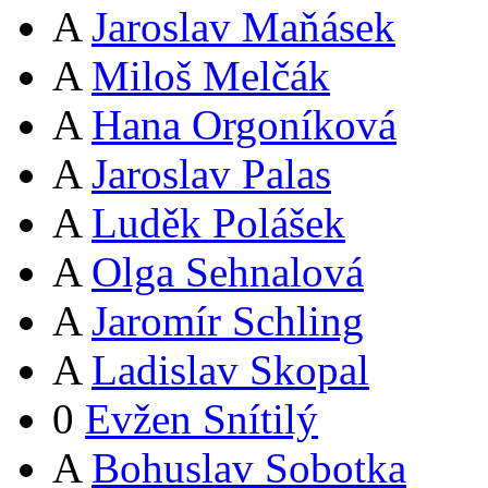
A
Jaroslav Maňásek
A
Miloš Melčák
A
Hana Orgoníková
A
Jaroslav Palas
A
Luděk Polášek
A
Olga Sehnalová
A
Jaromír Schling
A
Ladislav Skopal
0
Evžen Snítilý
A
Bohuslav Sobotka