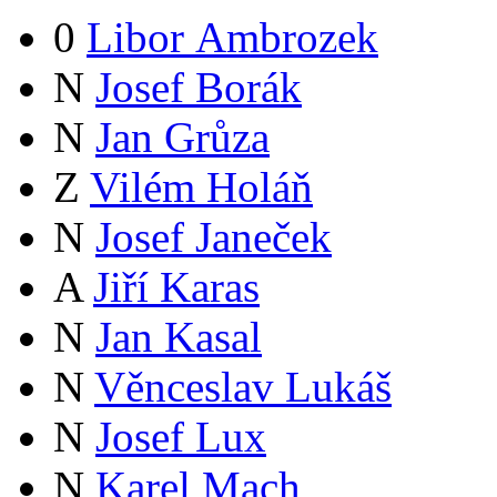
0
Libor Ambrozek
N
Josef Borák
N
Jan Grůza
Z
Vilém Holáň
N
Josef Janeček
A
Jiří Karas
N
Jan Kasal
N
Věnceslav Lukáš
N
Josef Lux
N
Karel Mach