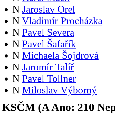
N
Jaroslav Orel
N
Vladimír Procházka
N
Pavel Severa
N
Pavel Šafařík
N
Michaela Šojdrová
N
Jaromír Talíř
N
Pavel Tollner
N
Miloslav Výborný
KSČM (
A
Ano:
21
0
Nep