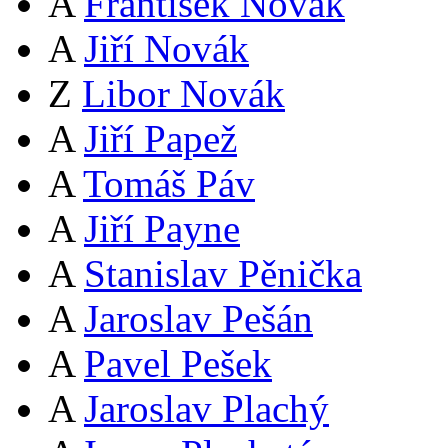
A
František Novák
A
Jiří Novák
Z
Libor Novák
A
Jiří Papež
A
Tomáš Páv
A
Jiří Payne
A
Stanislav Pěnička
A
Jaroslav Pešán
A
Pavel Pešek
A
Jaroslav Plachý