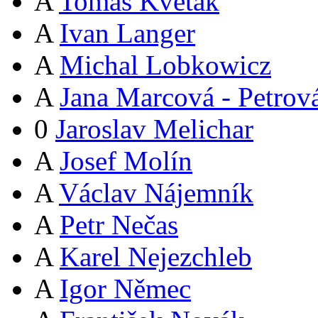
A
Tomáš Květák
A
Ivan Langer
A
Michal Lobkowicz
A
Jana Marcová - Petrov
0
Jaroslav Melichar
A
Josef Molín
A
Václav Nájemník
A
Petr Nečas
A
Karel Nejezchleb
A
Igor Němec