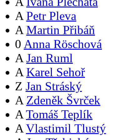
A
Ivana Plechatá
A
Petr Pleva
A
Martin Přibáň
0
Anna Röschová
A
Jan Ruml
A
Karel Sehoř
Z
Jan Stráský
A
Zdeněk Švrček
A
Tomáš Teplík
A
Vlastimil Tlustý