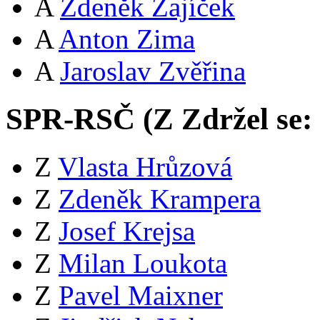
A
Zdeněk Zajíček
A
Anton Zima
A
Jaroslav Zvěřina
SPR-RSČ (
Z
Zdržel se:
Z
Vlasta Hrůzová
Z
Zdeněk Krampera
Z
Josef Krejsa
Z
Milan Loukota
Z
Pavel Maixner