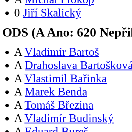
0
Jiří Skalický
ODS (
A
Ano:
62
0
Nepři
A
Vladimír Bartoš
A
Drahoslava Bartoškov
A
Vlastimil Bařinka
A
Marek Benda
A
Tomáš Březina
A
Vladimír Budinský
A
Eduard Bureš