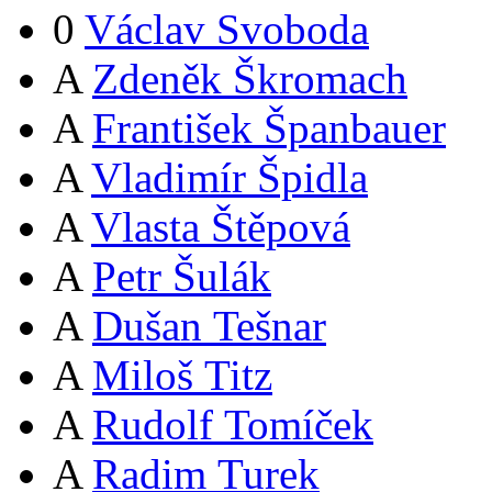
0
Václav Svoboda
A
Zdeněk Škromach
A
František Španbauer
A
Vladimír Špidla
A
Vlasta Štěpová
A
Petr Šulák
A
Dušan Tešnar
A
Miloš Titz
A
Rudolf Tomíček
A
Radim Turek