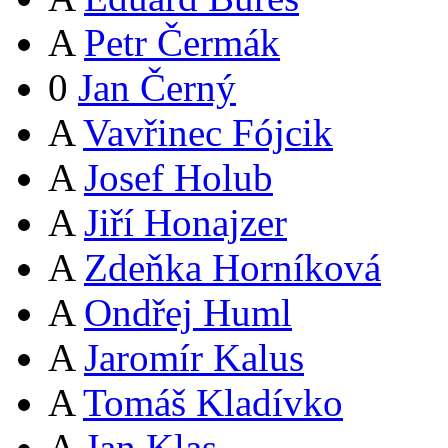
A
Petr Čermák
0
Jan Černý
A
Vavřinec Fójcik
A
Josef Holub
A
Jiří Honajzer
A
Zdeňka Horníková
A
Ondřej Huml
A
Jaromír Kalus
A
Tomáš Kladívko
A
Jan Klas