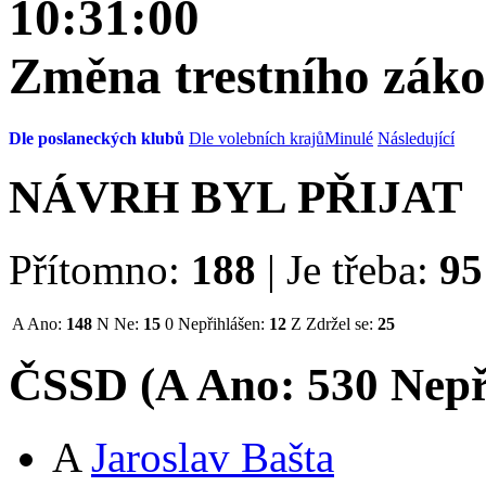
10:31:00
Změna trestního zák
Dle poslaneckých klubů
Dle volebních krajů
Minulé
Následující
NÁVRH BYL PŘIJAT
Přítomno:
188
|
Je třeba:
95
A
Ano:
148
N
Ne:
15
0
Nepřihlášen:
12
Z
Zdržel se:
25
ČSSD (
A
Ano:
53
0
Nepř
A
Jaroslav Bašta