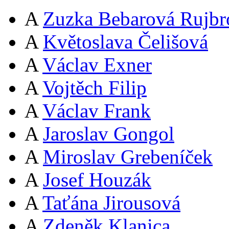
A
Zuzka Bebarová Rujbr
A
Květoslava Čelišová
A
Václav Exner
A
Vojtěch Filip
A
Václav Frank
A
Jaroslav Gongol
A
Miroslav Grebeníček
A
Josef Houzák
A
Taťána Jirousová
A
Zdeněk Klanica