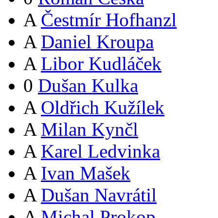
A
Čestmír Hofhanzl
A
Daniel Kroupa
A
Libor Kudláček
0
Dušan Kulka
A
Oldřich Kužílek
A
Milan Kynčl
A
Karel Ledvinka
A
Ivan Mašek
A
Dušan Navrátil
A
Michal Prokop