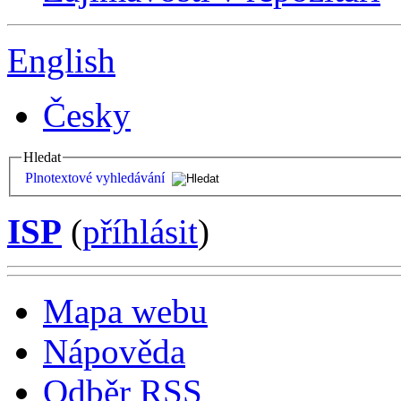
English
Česky
Hledat
Plnotextové vyhledávání
ISP
(
příhlásit
)
Mapa webu
Nápověda
Odběr RSS