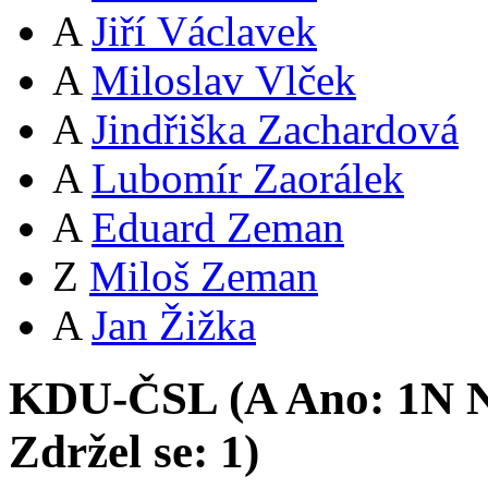
A
Jiří Václavek
A
Miloslav Vlček
A
Jindřiška Zachardová
A
Lubomír Zaorálek
A
Eduard Zeman
Z
Miloš Zeman
A
Jan Žižka
KDU-ČSL (
A
Ano:
1
N
N
Zdržel se:
1
)