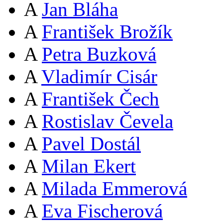
A
Jan Bláha
A
František Brožík
A
Petra Buzková
A
Vladimír Cisár
A
František Čech
A
Rostislav Čevela
A
Pavel Dostál
A
Milan Ekert
A
Milada Emmerová
A
Eva Fischerová