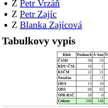
Z
Petr Vrzáň
Z
Petr Zajíc
Z
Blanka Zajícová
Tabulkovy vypis
Klub
Poslanců
A
Ano
N
ČSSD
58
53
KDU-ČSL
18
1
KSČM
22
21
Nezařaz
2
1
ODA
13
10
ODS
69
62
SPR-RSČ
18
0
Celkem
200
148