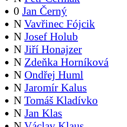
0
Jan Černý
N
Vavřinec Fójcik
N
Josef Holub
N
Jiří Honajzer
N
Zdeňka Horníková
N
Ondřej Huml
N
Jaromír Kalus
N
Tomáš Kladívko
N
Jan Klas
N
Václav Klaus