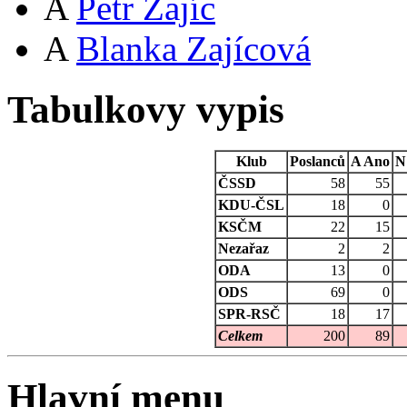
A
Petr Zajíc
A
Blanka Zajícová
Tabulkovy vypis
Klub
Poslanců
A
Ano
N
ČSSD
58
55
KDU-ČSL
18
0
KSČM
22
15
Nezařaz
2
2
ODA
13
0
ODS
69
0
SPR-RSČ
18
17
Celkem
200
89
Hlavní menu