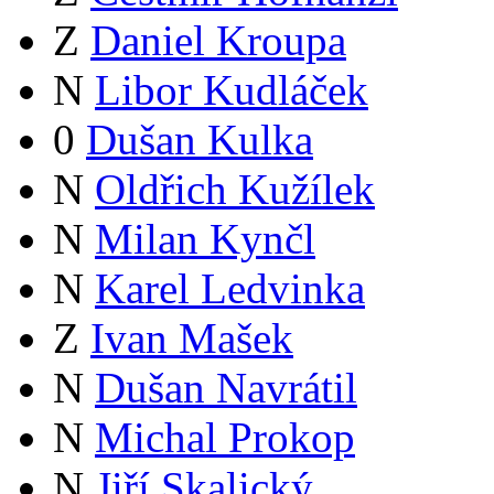
Z
Daniel Kroupa
N
Libor Kudláček
0
Dušan Kulka
N
Oldřich Kužílek
N
Milan Kynčl
N
Karel Ledvinka
Z
Ivan Mašek
N
Dušan Navrátil
N
Michal Prokop
N
Jiří Skalický