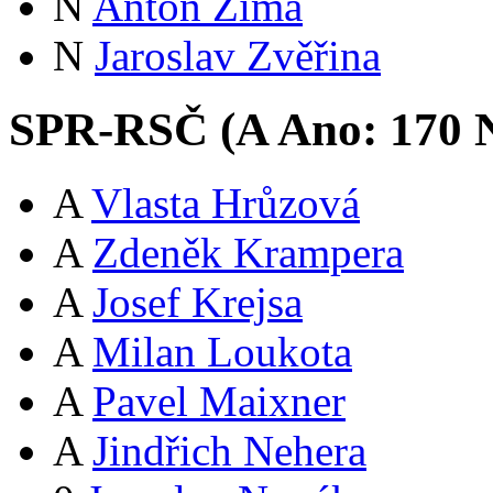
N
Anton Zima
N
Jaroslav Zvěřina
SPR-RSČ (
A
Ano:
17
0
N
A
Vlasta Hrůzová
A
Zdeněk Krampera
A
Josef Krejsa
A
Milan Loukota
A
Pavel Maixner
A
Jindřich Nehera