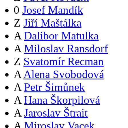
0
Josef Mandík
Z
Jiří Maštálka
A
Dalibor Matulka
A
Miloslav Ransdorf
Z
Svatomír Recman
A
Alena Svobodová
A
Petr Šimůnek
A
Hana Škorpilová
A
Jaroslav Štrait
A
Miroslav Vacek