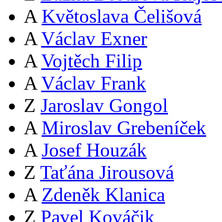
A
Květoslava Čelišová
A
Václav Exner
A
Vojtěch Filip
A
Václav Frank
Z
Jaroslav Gongol
A
Miroslav Grebeníček
A
Josef Houzák
Z
Taťána Jirousová
A
Zdeněk Klanica
Z
Pavel Kováčik