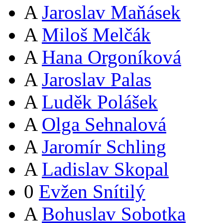
A
Jaroslav Maňásek
A
Miloš Melčák
A
Hana Orgoníková
A
Jaroslav Palas
A
Luděk Polášek
A
Olga Sehnalová
A
Jaromír Schling
A
Ladislav Skopal
0
Evžen Snítilý
A
Bohuslav Sobotka