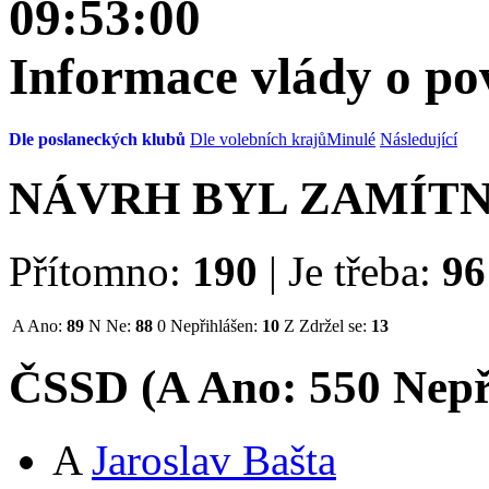
09:53:00
Informace vlády o po
Dle poslaneckých klubů
Dle volebních krajů
Minulé
Následující
NÁVRH BYL ZAMÍT
Přítomno:
190
|
Je třeba:
96
A
Ano:
89
N
Ne:
88
0
Nepřihlášen:
10
Z
Zdržel se:
13
ČSSD (
A
Ano:
55
0
Nepř
A
Jaroslav Bašta