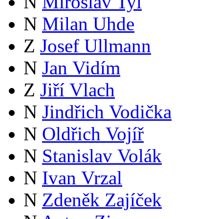
N
Miroslav Tyl
N
Milan Uhde
Z
Josef Ullmann
N
Jan Vidím
Z
Jiří Vlach
N
Jindřich Vodička
N
Oldřich Vojíř
N
Stanislav Volák
N
Ivan Vrzal
N
Zdeněk Zajíček