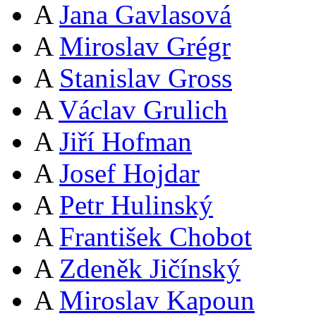
A
Jana Gavlasová
A
Miroslav Grégr
A
Stanislav Gross
A
Václav Grulich
A
Jiří Hofman
A
Josef Hojdar
A
Petr Hulinský
A
František Chobot
A
Zdeněk Jičínský
A
Miroslav Kapoun