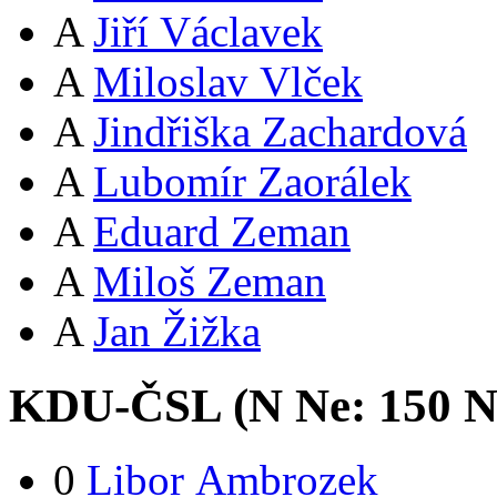
A
Jiří Václavek
A
Miloslav Vlček
A
Jindřiška Zachardová
A
Lubomír Zaorálek
A
Eduard Zeman
A
Miloš Zeman
A
Jan Žižka
KDU-ČSL (
N
Ne:
15
0
N
0
Libor Ambrozek