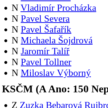
N
Vladimír Procházka
N
Pavel Severa
N
Pavel Šafařík
N
Michaela Šojdrová
N
Jaromír Talíř
N
Pavel Tollner
N
Miloslav Výborný
KSČM (
A
Ano:
15
0
Nep
Z
Zuzka Bebarová Rujbr