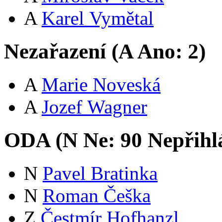
A
Karel Vymětal
Nezařazení (
A
Ano:
2
)
A
Marie Noveská
A
Jozef Wagner
ODA (
N
Ne:
9
0
Nepřihl
N
Pavel Bratinka
N
Roman Češka
Z
Čestmír Hofhanzl