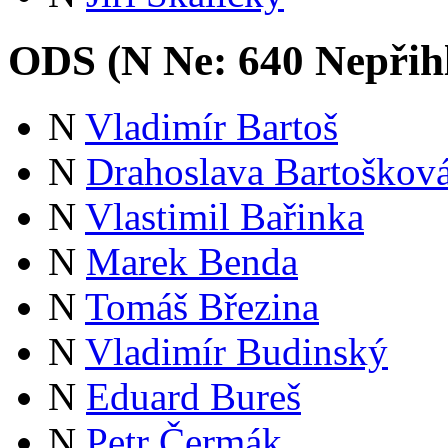
ODS (
N
Ne:
64
0
Nepřih
N
Vladimír Bartoš
N
Drahoslava Bartoškov
N
Vlastimil Bařinka
N
Marek Benda
N
Tomáš Březina
N
Vladimír Budinský
N
Eduard Bureš
N
Petr Čermák