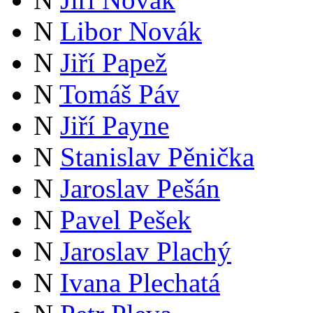
N
Libor Novák
N
Jiří Papež
N
Tomáš Páv
N
Jiří Payne
N
Stanislav Pěnička
N
Jaroslav Pešán
N
Pavel Pešek
N
Jaroslav Plachý
N
Ivana Plechatá