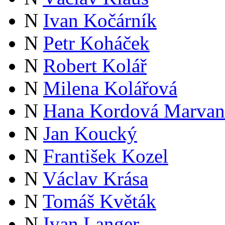
N
Ivan Kočárník
N
Petr Koháček
N
Robert Kolář
N
Milena Kolářová
N
Hana Kordová Marvan
N
Jan Koucký
N
František Kozel
N
Václav Krása
N
Tomáš Květák
N
Ivan Langer