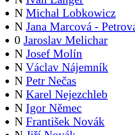
N
Michal Lobkowicz
N
Jana Marcová - Petrov
0
Jaroslav Melichar
N
Josef Molín
N
Václav Nájemník
N
Petr Nečas
N
Karel Nejezchleb
N
Igor Němec
N
František Novák
N
Jiří Novák