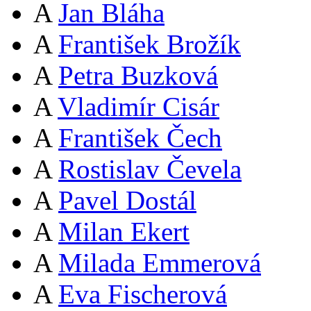
A
Jan Bláha
A
František Brožík
A
Petra Buzková
A
Vladimír Cisár
A
František Čech
A
Rostislav Čevela
A
Pavel Dostál
A
Milan Ekert
A
Milada Emmerová
A
Eva Fischerová