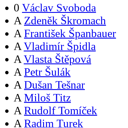
0
Václav Svoboda
A
Zdeněk Škromach
A
František Španbauer
A
Vladimír Špidla
A
Vlasta Štěpová
A
Petr Šulák
A
Dušan Tešnar
A
Miloš Titz
A
Rudolf Tomíček
A
Radim Turek