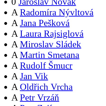
0
Jaroslav Novák
A
Radomíra Nývltová
A
Jana Pešková
A
Laura Rajsiglová
A
Miroslav Sládek
A
Martin Smetana
A
Rudolf Šmucr
A
Jan Vik
A
Oldřich Vrcha
A
Petr Vrzáň