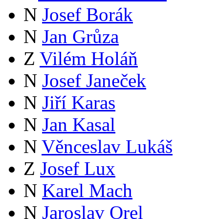
N
Josef Borák
N
Jan Grůza
Z
Vilém Holáň
N
Josef Janeček
N
Jiří Karas
N
Jan Kasal
N
Věnceslav Lukáš
Z
Josef Lux
N
Karel Mach
N
Jaroslav Orel