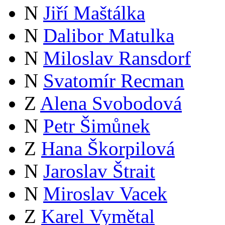
N
Jiří Maštálka
N
Dalibor Matulka
N
Miloslav Ransdorf
N
Svatomír Recman
Z
Alena Svobodová
N
Petr Šimůnek
Z
Hana Škorpilová
N
Jaroslav Štrait
N
Miroslav Vacek
Z
Karel Vymětal