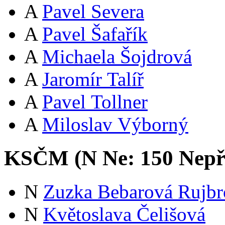
A
Pavel Severa
A
Pavel Šafařík
A
Michaela Šojdrová
A
Jaromír Talíř
A
Pavel Tollner
A
Miloslav Výborný
KSČM (
N
Ne:
15
0
Nepř
N
Zuzka Bebarová Rujbr
N
Květoslava Čelišová