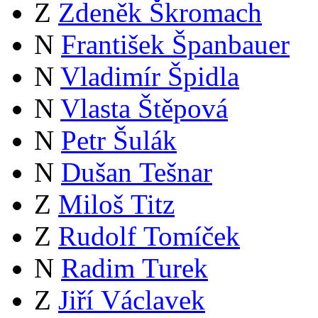
Z
Zdeněk Škromach
N
František Španbauer
N
Vladimír Špidla
N
Vlasta Štěpová
N
Petr Šulák
N
Dušan Tešnar
Z
Miloš Titz
Z
Rudolf Tomíček
N
Radim Turek
Z
Jiří Václavek