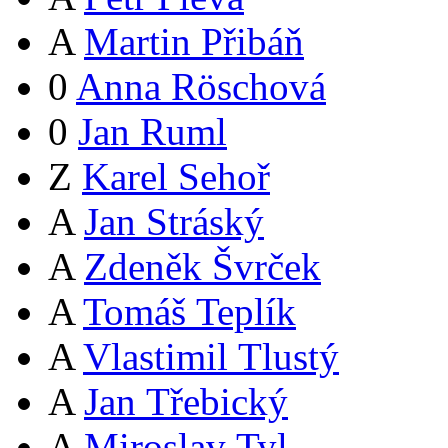
A
Martin Přibáň
0
Anna Röschová
0
Jan Ruml
Z
Karel Sehoř
A
Jan Stráský
A
Zdeněk Švrček
A
Tomáš Teplík
A
Vlastimil Tlustý
A
Jan Třebický
A
Miroslav Tyl