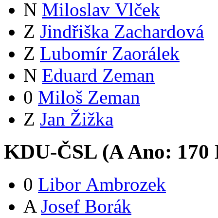
N
Miloslav Vlček
Z
Jindřiška Zachardová
Z
Lubomír Zaorálek
N
Eduard Zeman
0
Miloš Zeman
Z
Jan Žižka
KDU-ČSL (
A
Ano:
17
0
0
Libor Ambrozek
A
Josef Borák