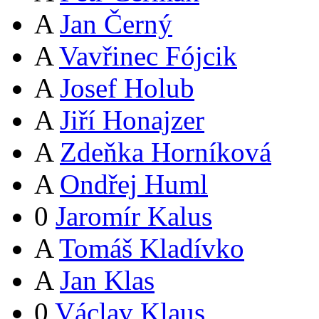
A
Jan Černý
A
Vavřinec Fójcik
A
Josef Holub
A
Jiří Honajzer
A
Zdeňka Horníková
A
Ondřej Huml
0
Jaromír Kalus
A
Tomáš Kladívko
A
Jan Klas
0
Václav Klaus