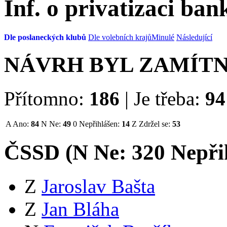
Inf. o privatizaci ba
Dle poslaneckých klubů
Dle volebních krajů
Minulé
Následující
NÁVRH BYL ZAMÍT
Přítomno:
186
|
Je třeba:
94
A
Ano:
84
N
Ne:
49
0
Nepřihlášen:
14
Z
Zdržel se:
53
ČSSD (
N
Ne:
32
0
Nepři
Z
Jaroslav Bašta
Z
Jan Bláha