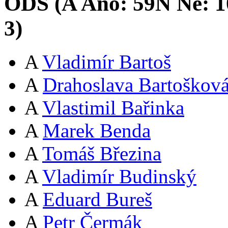
ODS (
A
Ano:
59
N
Ne:
1
3
)
A
Vladimír Bartoš
A
Drahoslava Bartoškov
A
Vlastimil Bařinka
A
Marek Benda
A
Tomáš Březina
A
Vladimír Budinský
A
Eduard Bureš
A
Petr Čermák