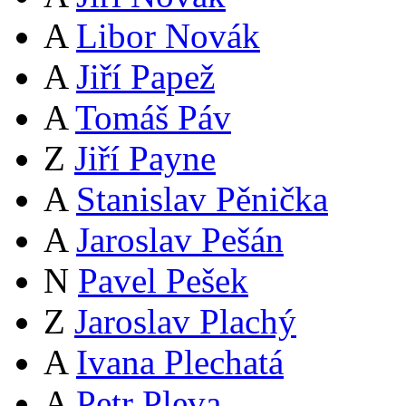
A
Libor Novák
A
Jiří Papež
A
Tomáš Páv
Z
Jiří Payne
A
Stanislav Pěnička
A
Jaroslav Pešán
N
Pavel Pešek
Z
Jaroslav Plachý
A
Ivana Plechatá
A
Petr Pleva