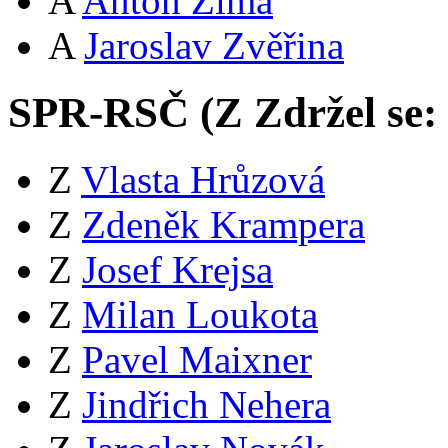
A
Anton Zima
A
Jaroslav Zvěřina
SPR-RSČ (
Z
Zdržel se:
Z
Vlasta Hrůzová
Z
Zdeněk Krampera
Z
Josef Krejsa
Z
Milan Loukota
Z
Pavel Maixner
Z
Jindřich Nehera