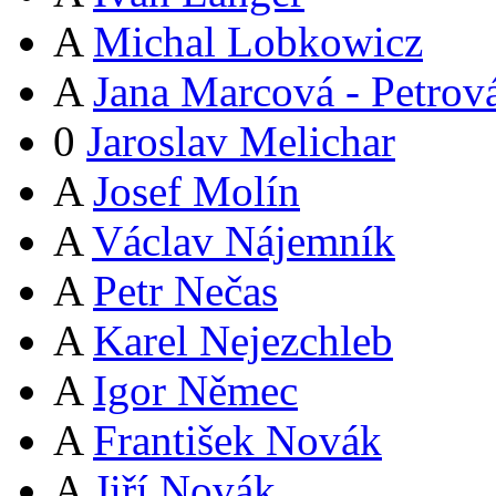
A
Michal Lobkowicz
A
Jana Marcová - Petrov
0
Jaroslav Melichar
A
Josef Molín
A
Václav Nájemník
A
Petr Nečas
A
Karel Nejezchleb
A
Igor Němec
A
František Novák
A
Jiří Novák