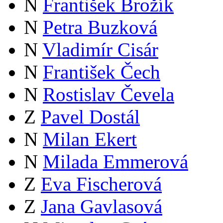
N
František Brožík
N
Petra Buzková
N
Vladimír Cisár
N
František Čech
N
Rostislav Čevela
Z
Pavel Dostál
N
Milan Ekert
N
Milada Emmerová
Z
Eva Fischerová
Z
Jana Gavlasová