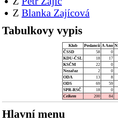
Z
Petr Zajíc
Z
Blanka Zajícová
Tabulkovy vypis
Klub
Poslanců
A
Ano
N
ČSSD
58
0
KDU-ČSL
18
17
KSČM
22
0
Nezařaz
2
0
ODA
13
8
ODS
69
59
SPR-RSČ
18
0
Celkem
200
84
Hlavní menu