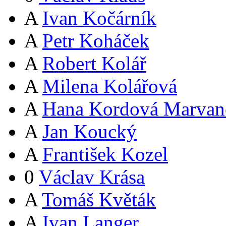
A
Ivan Kočárník
A
Petr Koháček
A
Robert Kolář
A
Milena Kolářová
A
Hana Kordová Marvan
A
Jan Koucký
A
František Kozel
0
Václav Krása
A
Tomáš Květák
A
Ivan Langer