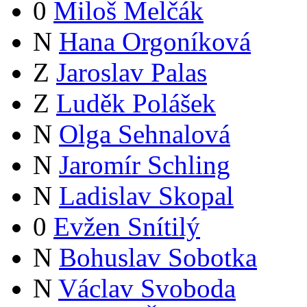
0
Miloš Melčák
N
Hana Orgoníková
Z
Jaroslav Palas
Z
Luděk Polášek
N
Olga Sehnalová
N
Jaromír Schling
N
Ladislav Skopal
0
Evžen Snítilý
N
Bohuslav Sobotka
N
Václav Svoboda