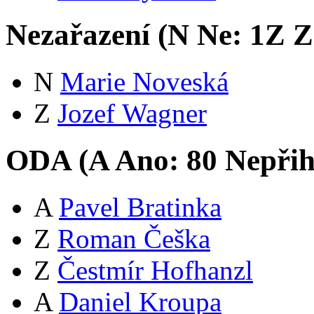
Nezařazení (
N
Ne:
1
Z
Zd
N
Marie Noveská
Z
Jozef Wagner
ODA (
A
Ano:
8
0
Nepřih
A
Pavel Bratinka
Z
Roman Češka
Z
Čestmír Hofhanzl
A
Daniel Kroupa