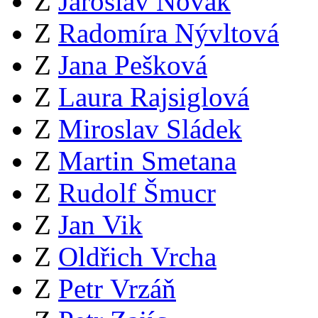
Z
Jaroslav Novák
Z
Radomíra Nývltová
Z
Jana Pešková
Z
Laura Rajsiglová
Z
Miroslav Sládek
Z
Martin Smetana
Z
Rudolf Šmucr
Z
Jan Vik
Z
Oldřich Vrcha
Z
Petr Vrzáň