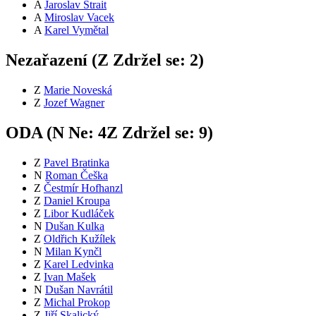
A
Jaroslav Štrait
A
Miroslav Vacek
A
Karel Vymětal
Nezařazení (
Z
Zdržel se:
2
)
Z
Marie Noveská
Z
Jozef Wagner
ODA (
N
Ne:
4
Z
Zdržel se:
9
)
Z
Pavel Bratinka
N
Roman Češka
Z
Čestmír Hofhanzl
Z
Daniel Kroupa
Z
Libor Kudláček
N
Dušan Kulka
Z
Oldřich Kužílek
N
Milan Kynčl
Z
Karel Ledvinka
Z
Ivan Mašek
N
Dušan Navrátil
Z
Michal Prokop
Z
Jiří Skalický