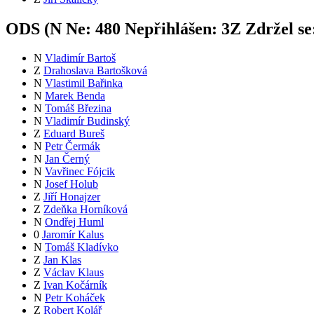
ODS (
N
Ne:
48
0
Nepřihlášen:
3
Z
Zdržel se
N
Vladimír Bartoš
Z
Drahoslava Bartošková
N
Vlastimil Bařinka
N
Marek Benda
N
Tomáš Březina
N
Vladimír Budinský
Z
Eduard Bureš
N
Petr Čermák
N
Jan Černý
N
Vavřinec Fójcik
N
Josef Holub
Z
Jiří Honajzer
Z
Zdeňka Horníková
N
Ondřej Huml
0
Jaromír Kalus
N
Tomáš Kladívko
Z
Jan Klas
Z
Václav Klaus
Z
Ivan Kočárník
N
Petr Koháček
Z
Robert Kolář