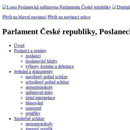
Přejít na hlavní navigaci
Přejít na navigaci sekce
Parlament České republiky, Poslane
Úvod
Poslanci a orgány
poslanci
poslanecké kluby
výbory, komise a delegace
Jednání a dokumenty
navržený pořad schůze
schválený pořad schůze
stenoprotokoly
sněmovní tisky
ústní interpelace
hlasování
usnesení
rejstříky
Společné schůze
stenoprotokoly
jmenný rejstřík