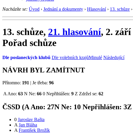
Nacházíte se:
Úvod
›
Jednání a dokumenty
›
Hlasování
›
13. schůze
›
13. schůze,
21. hlasování
, 2. zář
Pořad schůze
Dle poslaneckých klubů
Dle volebních krajů
Minulé
Následující
NÁVRH BYL ZAMÍTNUT
Přítomno:
191
|
Je třeba:
96
A
Ano:
63
N
Ne:
66
0
Nepřihlášen:
9
Z
Zdržel se:
62
ČSSD (
A
Ano:
27
N
Ne:
1
0
Nepřihlášen:
3
Z
0
Jaroslav Bašta
A
Jan Bláha
A
František Brožík