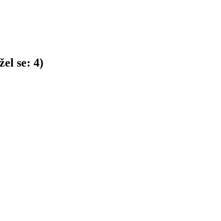
el se:
4
)