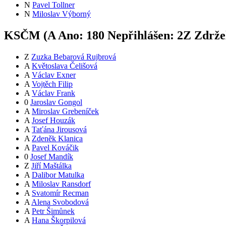
N
Pavel Tollner
N
Miloslav Výborný
KSČM (
A
Ano:
18
0
Nepřihlášen:
2
Z
Zdržel
Z
Zuzka Bebarová Rujbrová
A
Květoslava Čelišová
A
Václav Exner
A
Vojtěch Filip
A
Václav Frank
0
Jaroslav Gongol
A
Miroslav Grebeníček
A
Josef Houzák
A
Taťána Jirousová
A
Zdeněk Klanica
A
Pavel Kováčik
0
Josef Mandík
Z
Jiří Maštálka
A
Dalibor Matulka
A
Miloslav Ransdorf
A
Svatomír Recman
A
Alena Svobodová
A
Petr Šimůnek
A
Hana Škorpilová