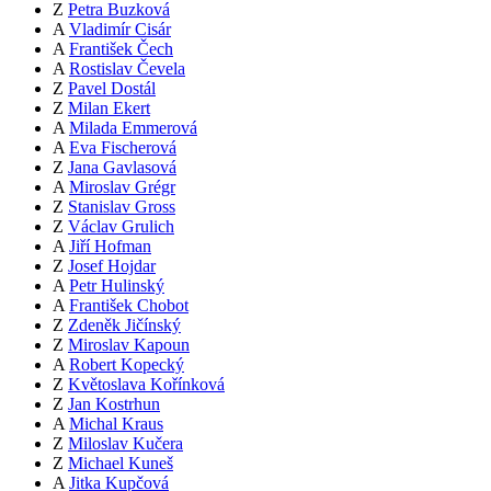
Z
Petra Buzková
A
Vladimír Cisár
A
František Čech
A
Rostislav Čevela
Z
Pavel Dostál
Z
Milan Ekert
A
Milada Emmerová
A
Eva Fischerová
Z
Jana Gavlasová
A
Miroslav Grégr
Z
Stanislav Gross
Z
Václav Grulich
A
Jiří Hofman
Z
Josef Hojdar
A
Petr Hulinský
A
František Chobot
Z
Zdeněk Jičínský
Z
Miroslav Kapoun
A
Robert Kopecký
Z
Květoslava Kořínková
Z
Jan Kostrhun
A
Michal Kraus
Z
Miloslav Kučera
Z
Michael Kuneš
A
Jitka Kupčová