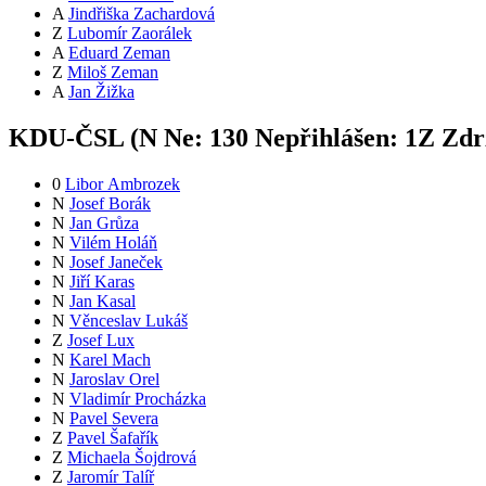
A
Jindřiška Zachardová
Z
Lubomír Zaorálek
A
Eduard Zeman
Z
Miloš Zeman
A
Jan Žižka
KDU-ČSL (
N
Ne:
13
0
Nepřihlášen:
1
Z
Zdrž
0
Libor Ambrozek
N
Josef Borák
N
Jan Grůza
N
Vilém Holáň
N
Josef Janeček
N
Jiří Karas
N
Jan Kasal
N
Věnceslav Lukáš
Z
Josef Lux
N
Karel Mach
N
Jaroslav Orel
N
Vladimír Procházka
N
Pavel Severa
Z
Pavel Šafařík
Z
Michaela Šojdrová
Z
Jaromír Talíř