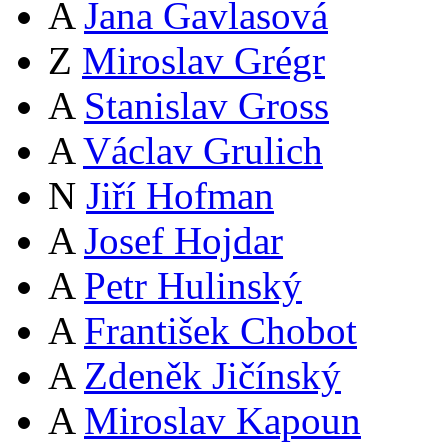
A
Jana Gavlasová
Z
Miroslav Grégr
A
Stanislav Gross
A
Václav Grulich
N
Jiří Hofman
A
Josef Hojdar
A
Petr Hulinský
A
František Chobot
A
Zdeněk Jičínský
A
Miroslav Kapoun