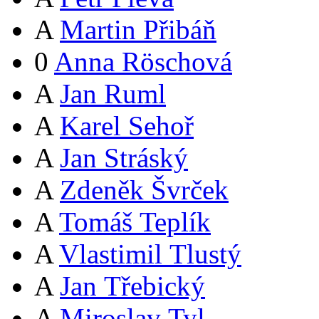
A
Martin Přibáň
0
Anna Röschová
A
Jan Ruml
A
Karel Sehoř
A
Jan Stráský
A
Zdeněk Švrček
A
Tomáš Teplík
A
Vlastimil Tlustý
A
Jan Třebický
A
Miroslav Tyl