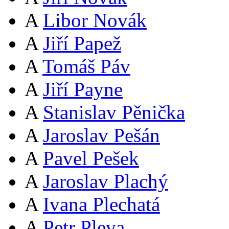
A
Libor Novák
A
Jiří Papež
A
Tomáš Páv
A
Jiří Payne
A
Stanislav Pěnička
A
Jaroslav Pešán
A
Pavel Pešek
A
Jaroslav Plachý
A
Ivana Plechatá
A
Petr Pleva