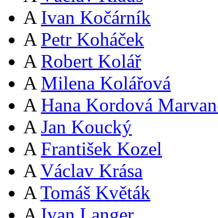
A
Ivan Kočárník
A
Petr Koháček
A
Robert Kolář
A
Milena Kolářová
A
Hana Kordová Marvan
A
Jan Koucký
A
František Kozel
A
Václav Krása
A
Tomáš Květák
A
Ivan Langer