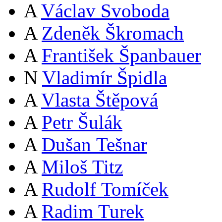
A
Václav Svoboda
A
Zdeněk Škromach
A
František Španbauer
N
Vladimír Špidla
A
Vlasta Štěpová
A
Petr Šulák
A
Dušan Tešnar
A
Miloš Titz
A
Rudolf Tomíček
A
Radim Turek