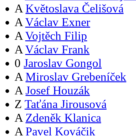
A
Květoslava Čelišová
A
Václav Exner
A
Vojtěch Filip
A
Václav Frank
0
Jaroslav Gongol
A
Miroslav Grebeníček
A
Josef Houzák
Z
Taťána Jirousová
A
Zdeněk Klanica
A
Pavel Kováčik