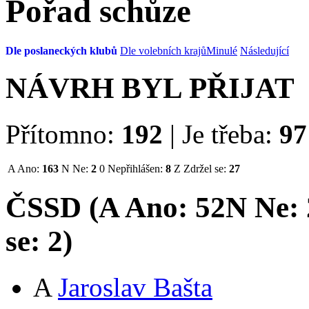
Pořad schůze
Dle poslaneckých klubů
Dle volebních krajů
Minulé
Následující
NÁVRH BYL PŘIJAT
Přítomno:
192
|
Je třeba:
97
A
Ano:
163
N
Ne:
2
0
Nepřihlášen:
8
Z
Zdržel se:
27
ČSSD (
A
Ano:
52
N
Ne:
se:
2
)
A
Jaroslav Bašta