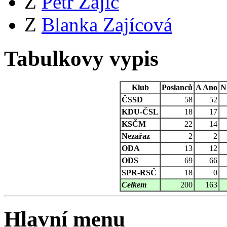
Z
Petr Zajíc
Z
Blanka Zajícová
Tabulkovy vypis
Klub
Poslanců
A
Ano
N
ČSSD
58
52
KDU-ČSL
18
17
KSČM
22
14
Nezařaz
2
2
ODA
13
12
ODS
69
66
SPR-RSČ
18
0
Celkem
200
163
Hlavní menu