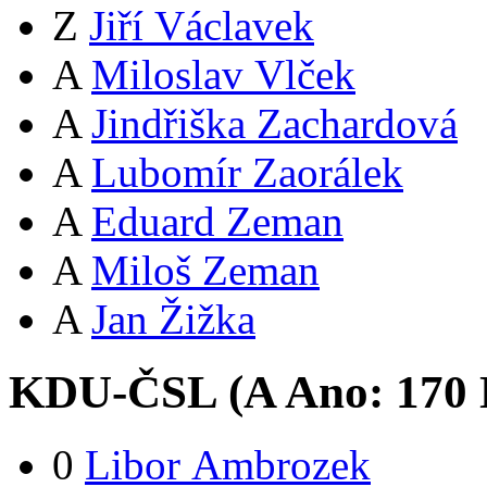
Z
Jiří Václavek
A
Miloslav Vlček
A
Jindřiška Zachardová
A
Lubomír Zaorálek
A
Eduard Zeman
A
Miloš Zeman
A
Jan Žižka
KDU-ČSL (
A
Ano:
17
0
0
Libor Ambrozek