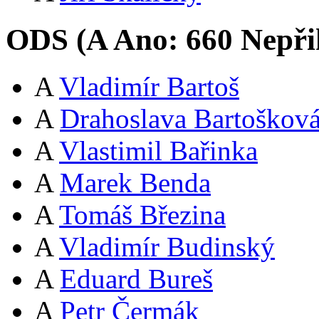
ODS (
A
Ano:
66
0
Nepři
A
Vladimír Bartoš
A
Drahoslava Bartoškov
A
Vlastimil Bařinka
A
Marek Benda
A
Tomáš Březina
A
Vladimír Budinský
A
Eduard Bureš
A
Petr Čermák