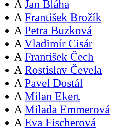
A
Jan Bláha
A
František Brožík
A
Petra Buzková
A
Vladimír Cisár
A
František Čech
A
Rostislav Čevela
A
Pavel Dostál
A
Milan Ekert
A
Milada Emmerová
A
Eva Fischerová