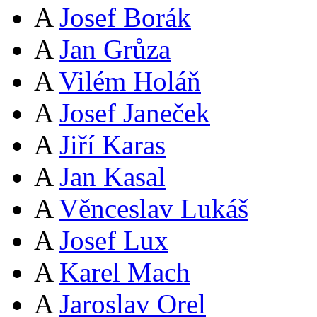
A
Josef Borák
A
Jan Grůza
A
Vilém Holáň
A
Josef Janeček
A
Jiří Karas
A
Jan Kasal
A
Věnceslav Lukáš
A
Josef Lux
A
Karel Mach
A
Jaroslav Orel