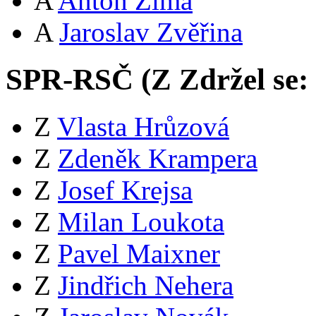
A
Anton Zima
A
Jaroslav Zvěřina
SPR-RSČ (
Z
Zdržel se:
Z
Vlasta Hrůzová
Z
Zdeněk Krampera
Z
Josef Krejsa
Z
Milan Loukota
Z
Pavel Maixner
Z
Jindřich Nehera