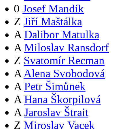
0
Josef Mandík
Z
Jiří Maštálka
A
Dalibor Matulka
A
Miloslav Ransdorf
Z
Svatomír Recman
A
Alena Svobodová
A
Petr Šimůnek
A
Hana Škorpilová
A
Jaroslav Štrait
Z
Miroslav Vacek