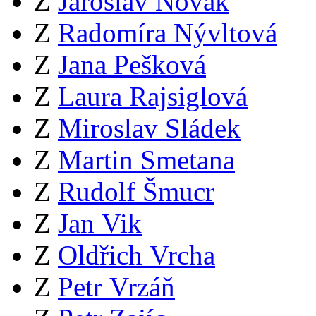
Z
Jaroslav Novák
Z
Radomíra Nývltová
Z
Jana Pešková
Z
Laura Rajsiglová
Z
Miroslav Sládek
Z
Martin Smetana
Z
Rudolf Šmucr
Z
Jan Vik
Z
Oldřich Vrcha
Z
Petr Vrzáň