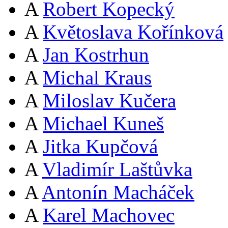
A
Robert Kopecký
A
Květoslava Kořínková
A
Jan Kostrhun
A
Michal Kraus
A
Miloslav Kučera
A
Michael Kuneš
A
Jitka Kupčová
A
Vladimír Laštůvka
A
Antonín Macháček
A
Karel Machovec