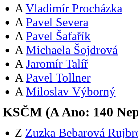
A
Vladimír Procházka
A
Pavel Severa
A
Pavel Šafařík
A
Michaela Šojdrová
A
Jaromír Talíř
A
Pavel Tollner
A
Miloslav Výborný
KSČM (
A
Ano:
14
0
Nep
Z
Zuzka Bebarová Rujbr