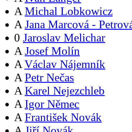
A
Michal Lobkowicz
A
Jana Marcová - Petrov
0
Jaroslav Melichar
A
Josef Molín
A
Václav Nájemník
A
Petr Nečas
A
Karel Nejezchleb
A
Igor Němec
A
František Novák
A
Jiří Novák