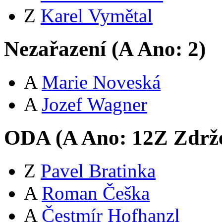
Z
Karel Vymětal
Nezařazení (
A
Ano:
2
)
A
Marie Noveská
A
Jozef Wagner
ODA (
A
Ano:
12
Z
Zdrže
Z
Pavel Bratinka
A
Roman Češka
A
Čestmír Hofhanzl