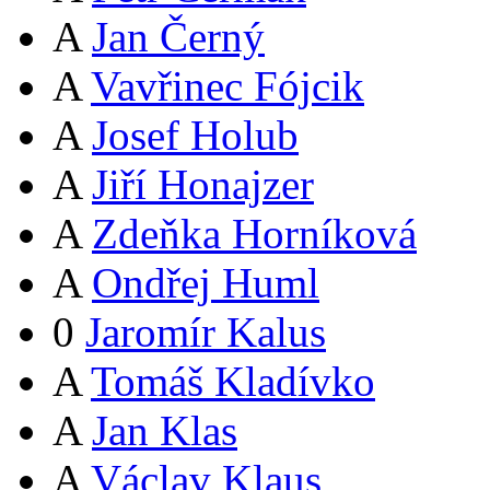
A
Jan Černý
A
Vavřinec Fójcik
A
Josef Holub
A
Jiří Honajzer
A
Zdeňka Horníková
A
Ondřej Huml
0
Jaromír Kalus
A
Tomáš Kladívko
A
Jan Klas
A
Václav Klaus