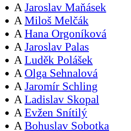
A
Jaroslav Maňásek
A
Miloš Melčák
A
Hana Orgoníková
A
Jaroslav Palas
A
Luděk Polášek
A
Olga Sehnalová
A
Jaromír Schling
A
Ladislav Skopal
A
Evžen Snítilý
A
Bohuslav Sobotka