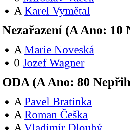
A
Karel Vymětal
Nezařazení (
A
Ano:
1
0
N
A
Marie Noveská
0
Jozef Wagner
ODA (
A
Ano:
8
0
Nepřih
A
Pavel Bratinka
A
Roman Češka
A
Vladimír Dlouhý