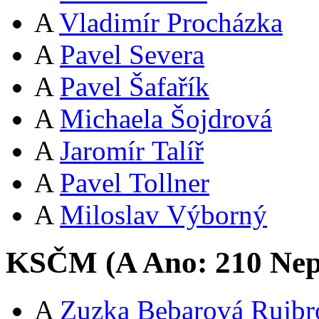
A
Vladimír Procházka
A
Pavel Severa
A
Pavel Šafařík
A
Michaela Šojdrová
A
Jaromír Talíř
A
Pavel Tollner
A
Miloslav Výborný
KSČM (
A
Ano:
21
0
Nep
A
Zuzka Bebarová Rujbr