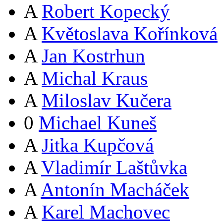
A
Robert Kopecký
A
Květoslava Kořínková
A
Jan Kostrhun
A
Michal Kraus
A
Miloslav Kučera
0
Michael Kuneš
A
Jitka Kupčová
A
Vladimír Laštůvka
A
Antonín Macháček
A
Karel Machovec