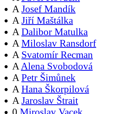
A
Josef Mandík
A
Jiří Maštálka
A
Dalibor Matulka
A
Miloslav Ransdorf
A
Svatomír Recman
A
Alena Svobodová
A
Petr Šimůnek
A
Hana Škorpilová
A
Jaroslav Štrait
0
Miroslav Vacek