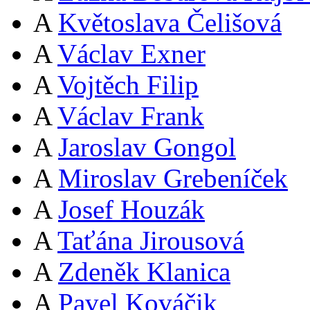
A
Květoslava Čelišová
A
Václav Exner
A
Vojtěch Filip
A
Václav Frank
A
Jaroslav Gongol
A
Miroslav Grebeníček
A
Josef Houzák
A
Taťána Jirousová
A
Zdeněk Klanica
A
Pavel Kováčik