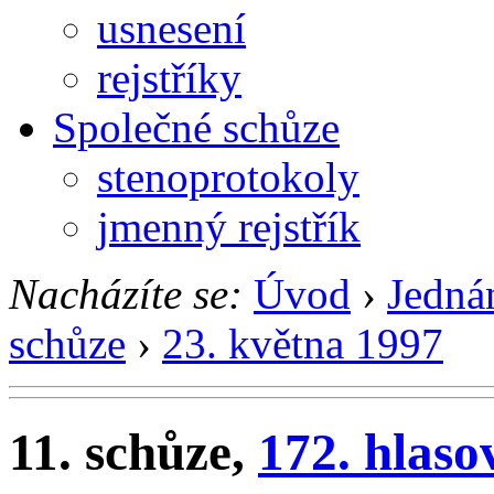
usnesení
rejstříky
Společné schůze
stenoprotokoly
jmenný rejstřík
Nacházíte se:
Úvod
›
Jedná
schůze
›
23. května 1997
11. schůze,
172. hlaso