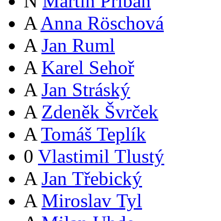
N
Martin Přibáň
A
Anna Röschová
A
Jan Ruml
A
Karel Sehoř
A
Jan Stráský
A
Zdeněk Švrček
A
Tomáš Teplík
0
Vlastimil Tlustý
A
Jan Třebický
A
Miroslav Tyl