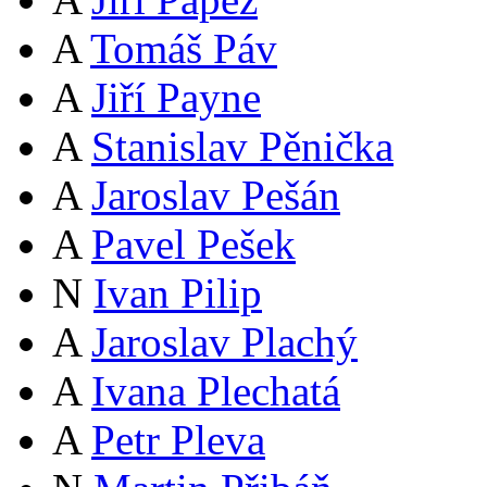
A
Tomáš Páv
A
Jiří Payne
A
Stanislav Pěnička
A
Jaroslav Pešán
A
Pavel Pešek
N
Ivan Pilip
A
Jaroslav Plachý
A
Ivana Plechatá
A
Petr Pleva