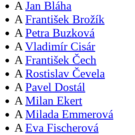
A
Jan Bláha
A
František Brožík
A
Petra Buzková
A
Vladimír Cisár
A
František Čech
A
Rostislav Čevela
A
Pavel Dostál
A
Milan Ekert
A
Milada Emmerová
A
Eva Fischerová