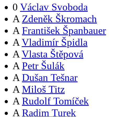
0
Václav Svoboda
A
Zdeněk Škromach
A
František Španbauer
A
Vladimír Špidla
A
Vlasta Štěpová
A
Petr Šulák
A
Dušan Tešnar
A
Miloš Titz
A
Rudolf Tomíček
A
Radim Turek