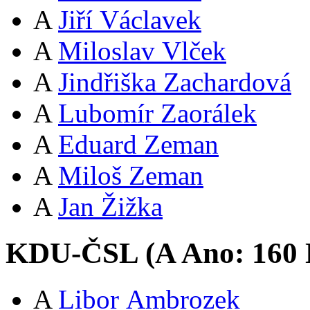
A
Jiří Václavek
A
Miloslav Vlček
A
Jindřiška Zachardová
A
Lubomír Zaorálek
A
Eduard Zeman
A
Miloš Zeman
A
Jan Žižka
KDU-ČSL (
A
Ano:
16
0
A
Libor Ambrozek