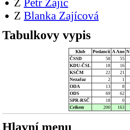
Z
Petr Zajíc
Z
Blanka Zajícová
Tabulkovy vypis
Klub
Poslanců
A
Ano
N
ČSSD
58
55
KDU-ČSL
18
16
KSČM
22
21
Nezařaz
2
1
ODA
13
8
ODS
69
62
SPR-RSČ
18
0
Celkem
200
163
Hlavní menu