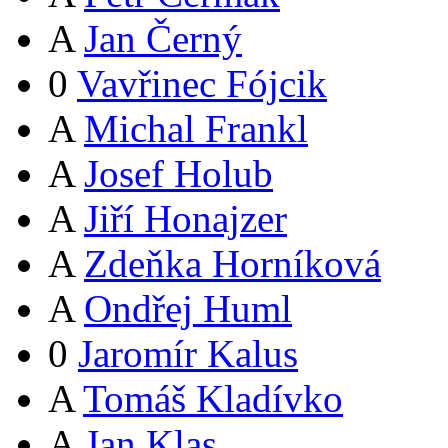
A
Jan Černý
0
Vavřinec Fójcik
A
Michal Frankl
A
Josef Holub
A
Jiří Honajzer
A
Zdeňka Horníková
A
Ondřej Huml
0
Jaromír Kalus
A
Tomáš Kladívko
A
Jan Klas