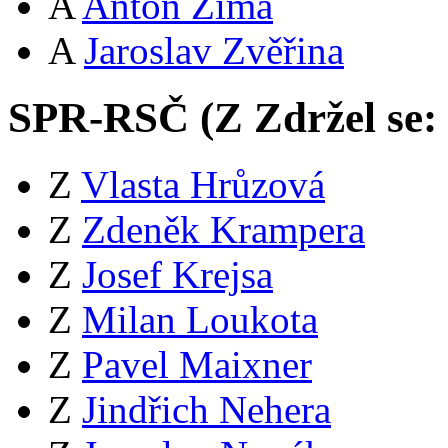
A
Anton Zima
A
Jaroslav Zvěřina
SPR-RSČ (
Z
Zdržel se:
Z
Vlasta Hrůzová
Z
Zdeněk Krampera
Z
Josef Krejsa
Z
Milan Loukota
Z
Pavel Maixner
Z
Jindřich Nehera