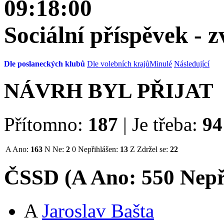
09:18:00
Sociální příspěvek - 
Dle poslaneckých klubů
Dle volebních krajů
Minulé
Následující
NÁVRH BYL PŘIJAT
Přítomno:
187
|
Je třeba:
94
A
Ano:
163
N
Ne:
2
0
Nepřihlášen:
13
Z
Zdržel se:
22
ČSSD (
A
Ano:
55
0
Nepř
A
Jaroslav Bašta