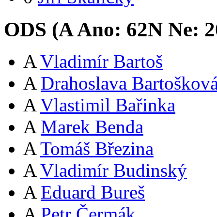
ODS (
A
Ano:
62
N
Ne:
2
A
Vladimír Bartoš
A
Drahoslava Bartoškov
A
Vlastimil Bařinka
A
Marek Benda
A
Tomáš Březina
A
Vladimír Budinský
A
Eduard Bureš
A
Petr Čermák