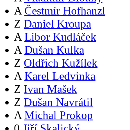
A
Čestmír Hofhanzl
Z
Daniel Kroupa
A
Libor Kudláček
A
Dušan Kulka
Z
Oldřich Kužílek
A
Karel Ledvinka
Z
Ivan Mašek
Z
Dušan Navrátil
A
Michal Prokop
0
Jiří Skalický