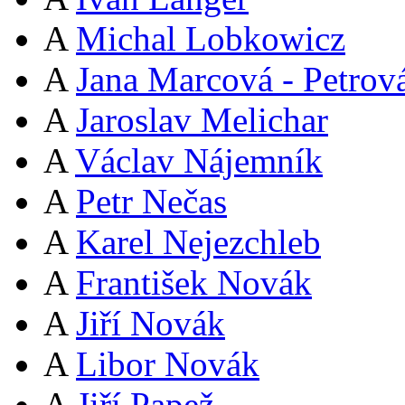
A
Michal Lobkowicz
A
Jana Marcová - Petrov
A
Jaroslav Melichar
A
Václav Nájemník
A
Petr Nečas
A
Karel Nejezchleb
A
František Novák
A
Jiří Novák
A
Libor Novák
A
Jiří Papež