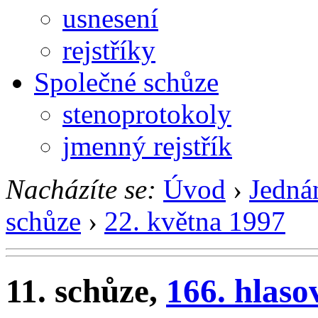
usnesení
rejstříky
Společné schůze
stenoprotokoly
jmenný rejstřík
Nacházíte se:
Úvod
›
Jedná
schůze
›
22. května 1997
11. schůze,
166. hlaso