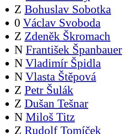
Z
Bohuslav Sobotka
0
Václav Svoboda
Z
Zdeněk Škromach
N
František Španbauer
N
Vladimír Špidla
N
Vlasta Štěpová
Z
Petr Šulák
Z
Dušan Tešnar
N
Miloš Titz
Z
Rudolf Tomíček