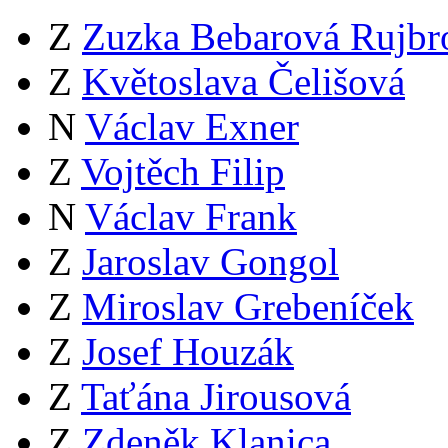
Z
Zuzka Bebarová Rujbr
Z
Květoslava Čelišová
N
Václav Exner
Z
Vojtěch Filip
N
Václav Frank
Z
Jaroslav Gongol
Z
Miroslav Grebeníček
Z
Josef Houzák
Z
Taťána Jirousová
Z
Zdeněk Klanica