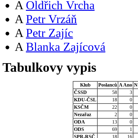
A
Oldřich Vrcha
A
Petr Vrzáň
A
Petr Zajíc
A
Blanka Zajícová
Tabulkovy vypis
Klub
Poslanců
A
Ano
N
ČSSD
58
3
KDU-ČSL
18
0
KSČM
22
0
Nezařaz
2
0
ODA
13
0
ODS
69
1
SPR-RSČ
18
16