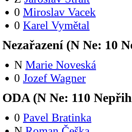
0
Miroslav Vacek
0
Karel Vymětal
Nezařazení (
N
Ne:
1
0
Ne
N
Marie Noveská
0
Jozef Wagner
ODA (
N
Ne:
11
0
Nepřih
0
Pavel Bratinka
N
Roman Češka