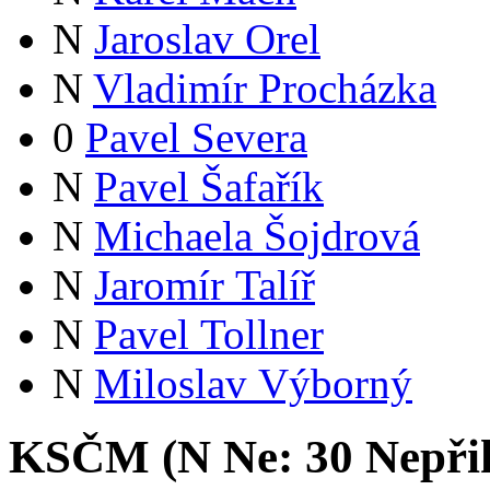
N
Jaroslav Orel
N
Vladimír Procházka
0
Pavel Severa
N
Pavel Šafařík
N
Michaela Šojdrová
N
Jaromír Talíř
N
Pavel Tollner
N
Miloslav Výborný
KSČM (
N
Ne:
3
0
Nepři