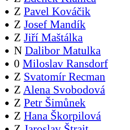
Z
Pavel Kováčik
Z
Josef Mandík
Z
Jiří Maštálka
N
Dalibor Matulka
0
Miloslav Ransdorf
Z
Svatomír Recman
Z
Alena Svobodová
Z
Petr Šimůnek
Z
Hana Škorpilová
Z
Jaroslav Štrait