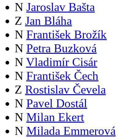
N
Jaroslav Bašta
Z
Jan Bláha
N
František Brožík
N
Petra Buzková
N
Vladimír Cisár
N
František Čech
Z
Rostislav Čevela
N
Pavel Dostál
N
Milan Ekert
N
Milada Emmerová