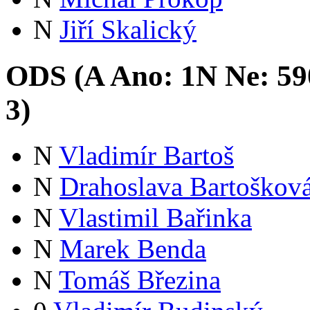
N
Jiří Skalický
ODS (
A
Ano:
1
N
Ne:
59
3
)
N
Vladimír Bartoš
N
Drahoslava Bartoškov
N
Vlastimil Bařinka
N
Marek Benda
N
Tomáš Březina