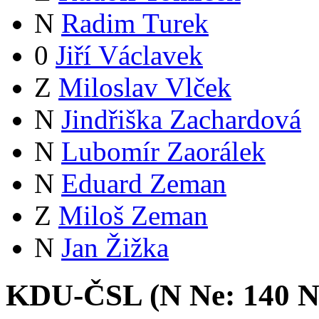
N
Radim Turek
0
Jiří Václavek
Z
Miloslav Vlček
N
Jindřiška Zachardová
N
Lubomír Zaorálek
N
Eduard Zeman
Z
Miloš Zeman
N
Jan Žižka
KDU-ČSL (
N
Ne:
14
0
N