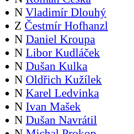
N
Vladimír Dlouhý
Z
Čestmír Hofhanzl
N
Daniel Kroupa
N
Libor Kudláček
N
Dušan Kulka
N
Oldřich Kužílek
N
Karel Ledvinka
N
Ivan Mašek
N
Dušan Navrátil
N
Michal Prokop