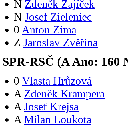
N
Zdeněk Zajíček
N
Josef Zieleniec
0
Anton Zima
Z
Jaroslav Zvěřina
SPR-RSČ (
A
Ano:
16
0
N
0
Vlasta Hrůzová
A
Zdeněk Krampera
A
Josef Krejsa
A
Milan Loukota