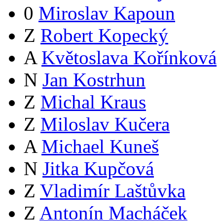
0
Miroslav Kapoun
Z
Robert Kopecký
A
Květoslava Kořínková
N
Jan Kostrhun
Z
Michal Kraus
Z
Miloslav Kučera
A
Michael Kuneš
N
Jitka Kupčová
Z
Vladimír Laštůvka
Z
Antonín Macháček