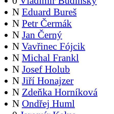
0
Vladimír Budinský
N
Eduard Bureš
N
Petr Čermák
N
Jan Černý
N
Vavřinec Fójcik
N
Michal Frankl
N
Josef Holub
N
Jiří Honajzer
N
Zdeňka Horníková
N
Ondřej Huml