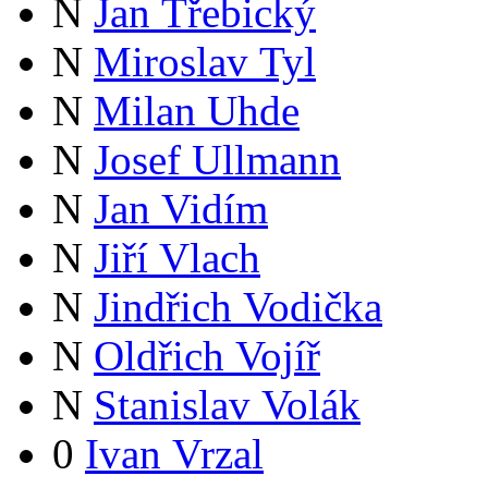
N
Jan Třebický
N
Miroslav Tyl
N
Milan Uhde
N
Josef Ullmann
N
Jan Vidím
N
Jiří Vlach
N
Jindřich Vodička
N
Oldřich Vojíř
N
Stanislav Volák
0
Ivan Vrzal