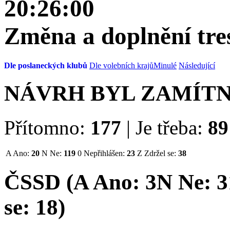
20:26:00
Změna a doplnění tre
Dle poslaneckých klubů
Dle volebních krajů
Minulé
Následující
NÁVRH BYL ZAMÍT
Přítomno:
177
|
Je třeba:
89
A
Ano:
20
N
Ne:
119
0
Nepřihlášen:
23
Z
Zdržel se:
38
ČSSD (
A
Ano:
3
N
Ne:
3
se:
18
)