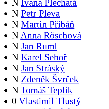
N
Ivana Plechatá
N
Petr Pleva
N
Martin Přibáň
N
Anna Röschová
N
Jan Ruml
N
Karel Sehoř
N
Jan Stráský
N
Zdeněk Švrček
N
Tomáš Teplík
0
Vlastimil Tlustý