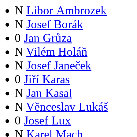
N
Libor Ambrozek
N
Josef Borák
0
Jan Grůza
N
Vilém Holáň
N
Josef Janeček
0
Jiří Karas
N
Jan Kasal
N
Věnceslav Lukáš
0
Josef Lux
N
Karel Mach