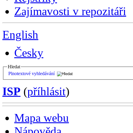
Zajímavosti v repozitáři
English
Česky
Hledat
Plnotextové vyhledávání
ISP
(
příhlásit
)
Mapa webu
Nápověda