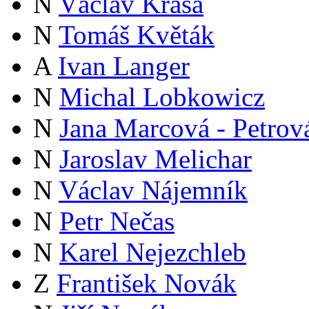
N
Václav Krása
N
Tomáš Květák
A
Ivan Langer
N
Michal Lobkowicz
N
Jana Marcová - Petrov
N
Jaroslav Melichar
N
Václav Nájemník
N
Petr Nečas
N
Karel Nejezchleb
Z
František Novák