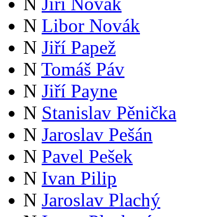
N
Jiří Novák
N
Libor Novák
N
Jiří Papež
N
Tomáš Páv
N
Jiří Payne
N
Stanislav Pěnička
N
Jaroslav Pešán
N
Pavel Pešek
N
Ivan Pilip
N
Jaroslav Plachý