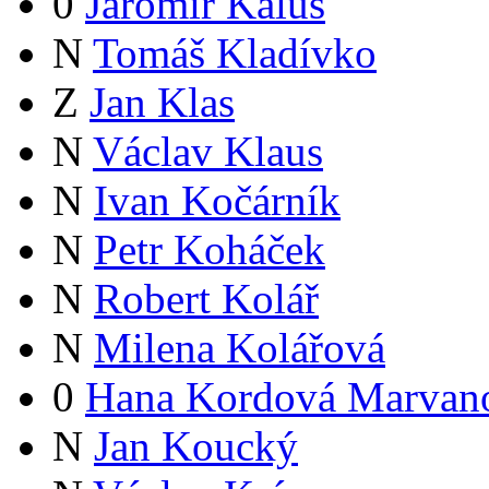
0
Jaromír Kalus
N
Tomáš Kladívko
Z
Jan Klas
N
Václav Klaus
N
Ivan Kočárník
N
Petr Koháček
N
Robert Kolář
N
Milena Kolářová
0
Hana Kordová Marvan
N
Jan Koucký