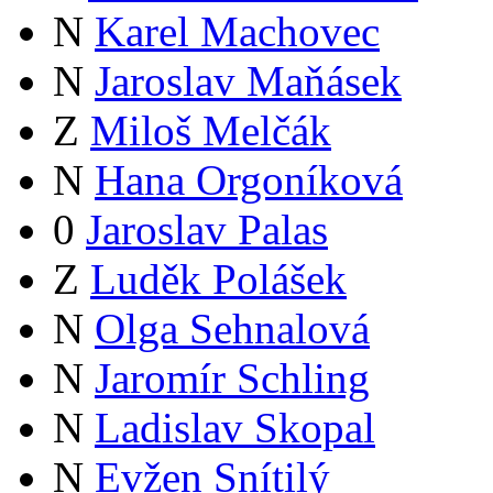
N
Karel Machovec
N
Jaroslav Maňásek
Z
Miloš Melčák
N
Hana Orgoníková
0
Jaroslav Palas
Z
Luděk Polášek
N
Olga Sehnalová
N
Jaromír Schling
N
Ladislav Skopal
N
Evžen Snítilý