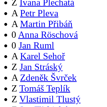
Z
Ivana Plechatá
A
Petr Pleva
A
Martin Přibáň
0
Anna Röschová
0
Jan Ruml
A
Karel Sehoř
Z
Jan Stráský
A
Zdeněk Švrček
Z
Tomáš Teplík
Z
Vlastimil Tlustý