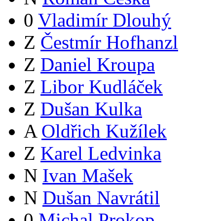
0
Vladimír Dlouhý
Z
Čestmír Hofhanzl
Z
Daniel Kroupa
Z
Libor Kudláček
Z
Dušan Kulka
A
Oldřich Kužílek
Z
Karel Ledvinka
N
Ivan Mašek
N
Dušan Navrátil
0
Michal Prokop