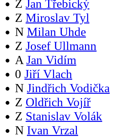
Z
Jan Třebický
Z
Miroslav Tyl
N
Milan Uhde
Z
Josef Ullmann
A
Jan Vidím
0
Jiří Vlach
N
Jindřich Vodička
Z
Oldřich Vojíř
Z
Stanislav Volák
N
Ivan Vrzal