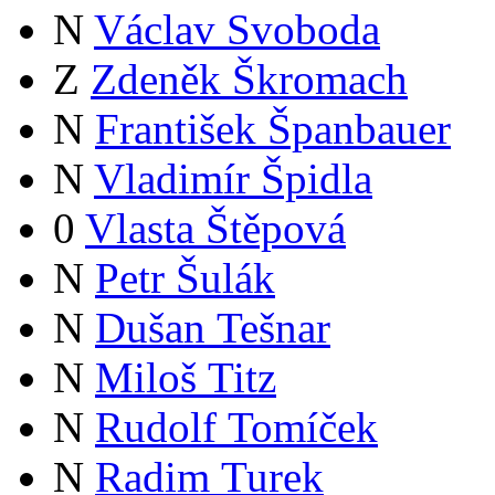
N
Václav Svoboda
Z
Zdeněk Škromach
N
František Španbauer
N
Vladimír Špidla
0
Vlasta Štěpová
N
Petr Šulák
N
Dušan Tešnar
N
Miloš Titz
N
Rudolf Tomíček
N
Radim Turek