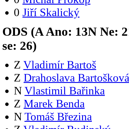
0
Jiří Skalický
ODS (
A
Ano:
13
N
Ne:
2
se:
26
)
Z
Vladimír Bartoš
Z
Drahoslava Bartoškov
N
Vlastimil Bařinka
Z
Marek Benda
N
Tomáš Březina