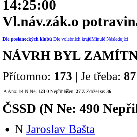
14:25:00
Vl.náv.zák.o potravi
Dle poslaneckých klubů
Dle volebních krajů
Minulé
Následující
NÁVRH BYL ZAMÍT
Přítomno:
173
|
Je třeba:
87
A
Ano:
14
N
Ne:
123
0
Nepřihlášen:
27
Z
Zdržel se:
36
ČSSD (
N
Ne:
49
0
Nepři
N
Jaroslav Bašta