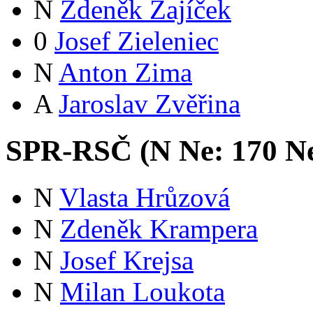
N
Zdeněk Zajíček
0
Josef Zieleniec
N
Anton Zima
A
Jaroslav Zvěřina
SPR-RSČ (
N
Ne:
17
0
Ne
N
Vlasta Hrůzová
N
Zdeněk Krampera
N
Josef Krejsa
N
Milan Loukota