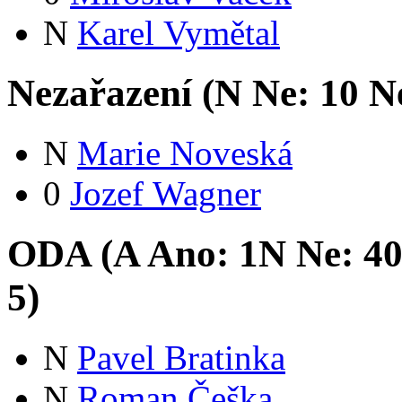
N
Karel Vymětal
Nezařazení (
N
Ne:
1
0
Ne
N
Marie Noveská
0
Jozef Wagner
ODA (
A
Ano:
1
N
Ne:
4
5
)
N
Pavel Bratinka
N
Roman Češka