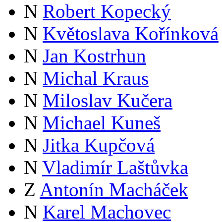
N
Robert Kopecký
N
Květoslava Kořínková
N
Jan Kostrhun
N
Michal Kraus
N
Miloslav Kučera
N
Michael Kuneš
N
Jitka Kupčová
N
Vladimír Laštůvka
Z
Antonín Macháček
N
Karel Machovec