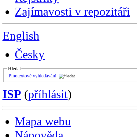
Zajímavosti v repozitáři
English
Česky
Hledat
Plnotextové vyhledávání
ISP
(
příhlásit
)
Mapa webu
Nápověda