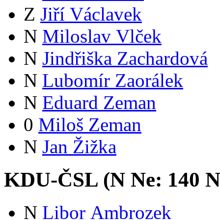
Z
Jiří Václavek
N
Miloslav Vlček
N
Jindřiška Zachardová
N
Lubomír Zaorálek
N
Eduard Zeman
0
Miloš Zeman
N
Jan Žižka
KDU-ČSL (
N
Ne:
14
0
N
N
Libor Ambrozek