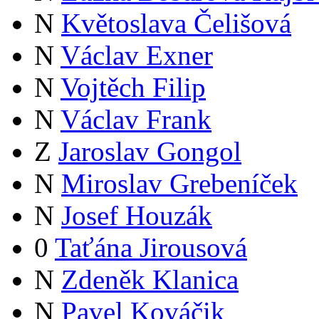
N
Květoslava Čelišová
N
Václav Exner
N
Vojtěch Filip
N
Václav Frank
Z
Jaroslav Gongol
N
Miroslav Grebeníček
N
Josef Houzák
0
Taťána Jirousová
N
Zdeněk Klanica
N
Pavel Kováčik