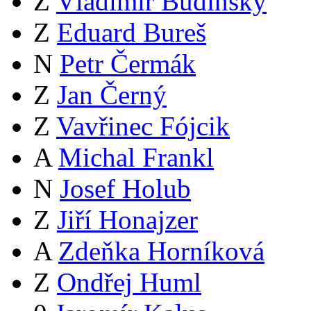
Z
Vladimír Budinský
Z
Eduard Bureš
N
Petr Čermák
Z
Jan Černý
Z
Vavřinec Fójcik
A
Michal Frankl
N
Josef Holub
Z
Jiří Honajzer
A
Zdeňka Horníková
Z
Ondřej Huml