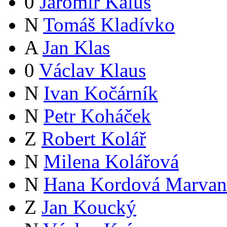
0
Jaromír Kalus
N
Tomáš Kladívko
A
Jan Klas
0
Václav Klaus
N
Ivan Kočárník
N
Petr Koháček
Z
Robert Kolář
N
Milena Kolářová
N
Hana Kordová Marvan
Z
Jan Koucký