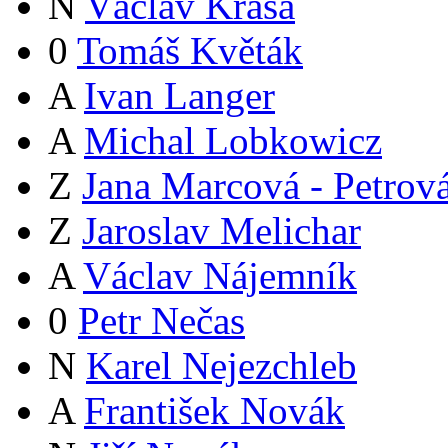
N
Václav Krása
0
Tomáš Květák
A
Ivan Langer
A
Michal Lobkowicz
Z
Jana Marcová - Petrov
Z
Jaroslav Melichar
A
Václav Nájemník
0
Petr Nečas
N
Karel Nejezchleb
A
František Novák