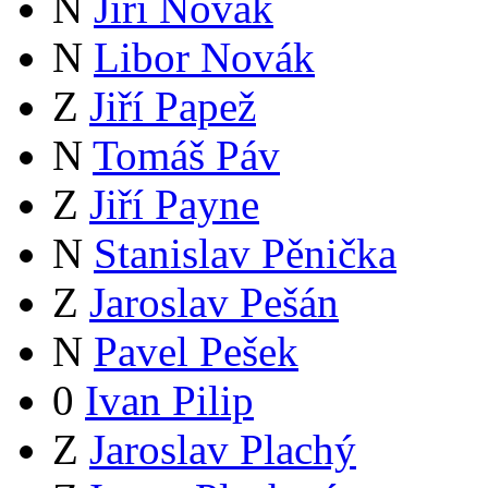
N
Jiří Novák
N
Libor Novák
Z
Jiří Papež
N
Tomáš Páv
Z
Jiří Payne
N
Stanislav Pěnička
Z
Jaroslav Pešán
N
Pavel Pešek
0
Ivan Pilip
Z
Jaroslav Plachý