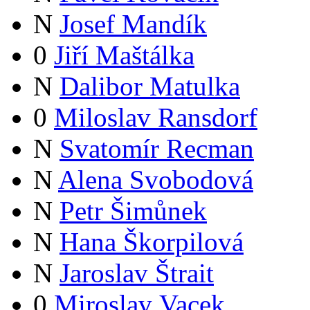
N
Josef Mandík
0
Jiří Maštálka
N
Dalibor Matulka
0
Miloslav Ransdorf
N
Svatomír Recman
N
Alena Svobodová
N
Petr Šimůnek
N
Hana Škorpilová
N
Jaroslav Štrait
0
Miroslav Vacek