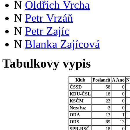
N
Oldřich Vrcha
N
Petr Vrzáň
N
Petr Zajíc
N
Blanka Zajícová
Tabulkovy vypis
Klub
Poslanců
A
Ano
N
ČSSD
58
0
KDU-ČSL
18
0
KSČM
22
0
Nezařaz
2
0
ODA
13
1
ODS
69
13
SPR-RSČ
18
0