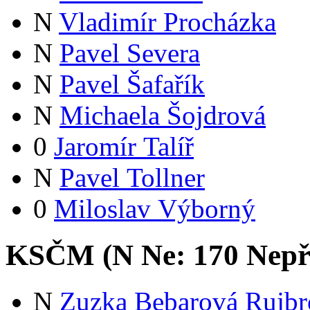
N
Vladimír Procházka
N
Pavel Severa
N
Pavel Šafařík
N
Michaela Šojdrová
0
Jaromír Talíř
N
Pavel Tollner
0
Miloslav Výborný
KSČM (
N
Ne:
17
0
Nepř
N
Zuzka Bebarová Rujbr