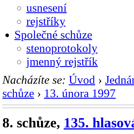
usnesení
rejstříky
Společné schůze
stenoprotokoly
jmenný rejstřík
Nacházíte se:
Úvod
›
Jedná
schůze
›
13. února 1997
8. schůze,
135. hlasov