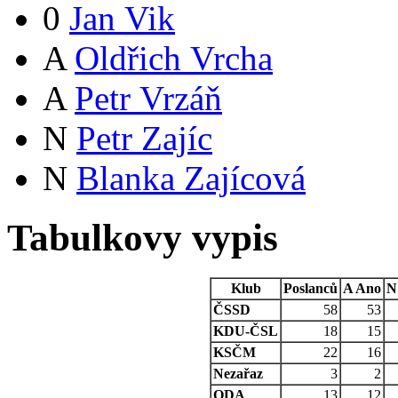
0
Jan Vik
A
Oldřich Vrcha
A
Petr Vrzáň
N
Petr Zajíc
N
Blanka Zajícová
Tabulkovy vypis
Klub
Poslanců
A
Ano
N
ČSSD
58
53
KDU-ČSL
18
15
KSČM
22
16
Nezařaz
3
2
ODA
13
12