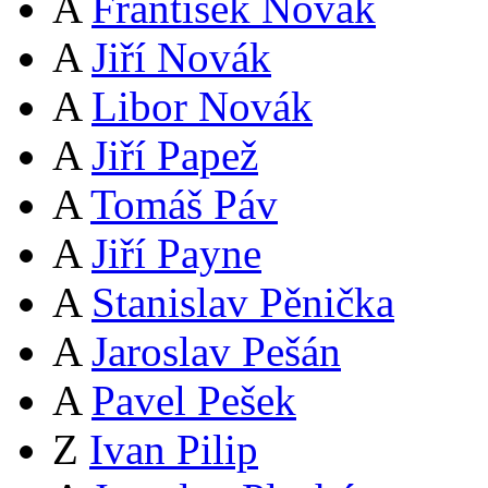
A
František Novák
A
Jiří Novák
A
Libor Novák
A
Jiří Papež
A
Tomáš Páv
A
Jiří Payne
A
Stanislav Pěnička
A
Jaroslav Pešán
A
Pavel Pešek
Z
Ivan Pilip