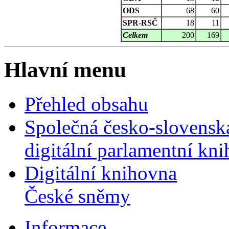
ODS
68
60
SPR-RSČ
18
11
Celkem
200
169
Hlavní menu
Přehled obsahu
Společná česko-slovensk
digitální parlamentní kn
Digitální knihovna
České sněmy
Informace