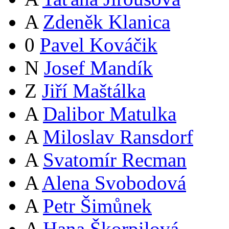
A
Zdeněk Klanica
0
Pavel Kováčik
N
Josef Mandík
Z
Jiří Maštálka
A
Dalibor Matulka
A
Miloslav Ransdorf
A
Svatomír Recman
A
Alena Svobodová
A
Petr Šimůnek
A
Hana Škorpilová