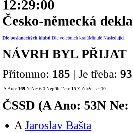
12:29:00
Česko-německá deklar
Dle poslaneckých klubů
Dle volebních krajů
Minulé
Následující
NÁVRH BYL PŘIJAT
Přítomno:
185
|
Je třeba:
93
A
Ano:
169
N
Ne:
6
0
Nepřihlášen:
15
Z
Zdržel se:
10
ČSSD (
A
Ano:
53
N
Ne:
A
Jaroslav Bašta