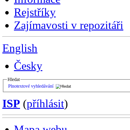
Rejstříky
Zajímavosti v repozitáři
English
Česky
Hledat
Plnotextové vyhledávání
ISP
(
příhlásit
)
Mapa webu