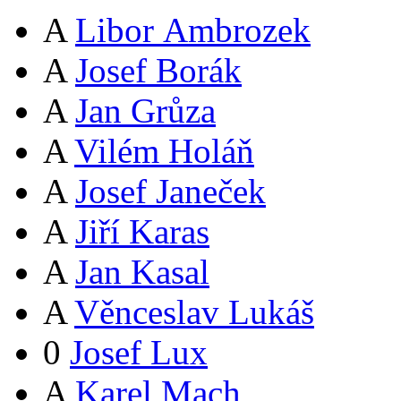
A
Libor Ambrozek
A
Josef Borák
A
Jan Grůza
A
Vilém Holáň
A
Josef Janeček
A
Jiří Karas
A
Jan Kasal
A
Věnceslav Lukáš
0
Josef Lux
A
Karel Mach