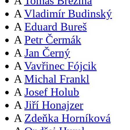
A
Tomáš Březina
A
Vladimír Budinský
A
Eduard Bureš
A
Petr Čermák
A
Jan Černý
A
Vavřinec Fójcik
A
Michal Frankl
A
Josef Holub
A
Jiří Honajzer
A
Zdeňka Horníková