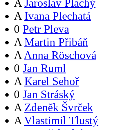
A
Jaroslav Plachý
A
Ivana Plechatá
0
Petr Pleva
A
Martin Přibáň
A
Anna Röschová
0
Jan Ruml
A
Karel Sehoř
0
Jan Stráský
A
Zdeněk Švrček
A
Vlastimil Tlustý