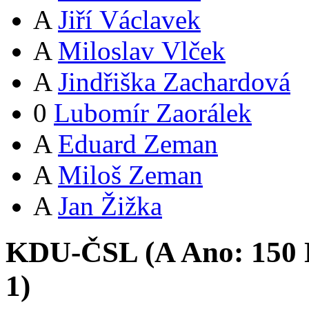
A
Jiří Václavek
A
Miloslav Vlček
A
Jindřiška Zachardová
0
Lubomír Zaorálek
A
Eduard Zeman
A
Miloš Zeman
A
Jan Žižka
KDU-ČSL (
A
Ano:
15
0
1
)