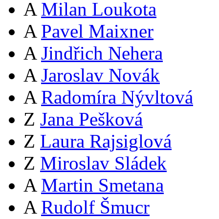
A
Milan Loukota
A
Pavel Maixner
A
Jindřich Nehera
A
Jaroslav Novák
A
Radomíra Nývltová
Z
Jana Pešková
Z
Laura Rajsiglová
Z
Miroslav Sládek
A
Martin Smetana
A
Rudolf Šmucr