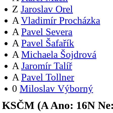
Z
Jaroslav Orel
A
Vladimír Procházka
A
Pavel Severa
A
Pavel Šafařík
A
Michaela Šojdrová
A
Jaromír Talíř
A
Pavel Tollner
0
Miloslav Výborný
KSČM (
A
Ano:
16
N
Ne