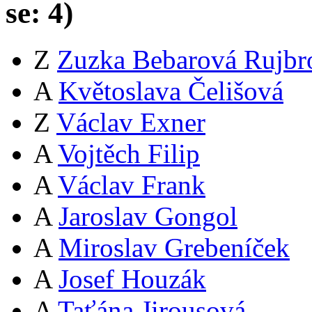
se:
4
)
Z
Zuzka Bebarová Rujbr
A
Květoslava Čelišová
Z
Václav Exner
A
Vojtěch Filip
A
Václav Frank
A
Jaroslav Gongol
A
Miroslav Grebeníček
A
Josef Houzák
A
Taťána Jirousová