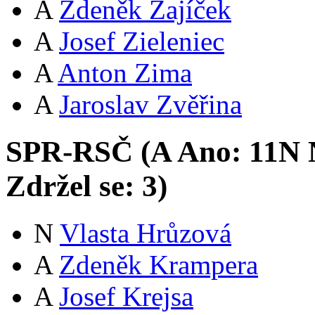
A
Zdeněk Zajíček
A
Josef Zieleniec
A
Anton Zima
A
Jaroslav Zvěřina
SPR-RSČ (
A
Ano:
11
N
Zdržel se:
3
)
N
Vlasta Hrůzová
A
Zdeněk Krampera
A
Josef Krejsa