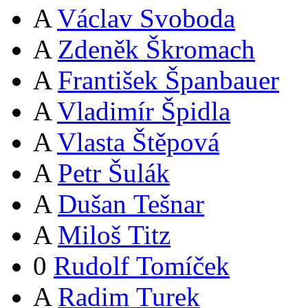
A
Václav Svoboda
A
Zdeněk Škromach
A
František Španbauer
A
Vladimír Špidla
A
Vlasta Štěpová
A
Petr Šulák
A
Dušan Tešnar
A
Miloš Titz
0
Rudolf Tomíček
A
Radim Turek