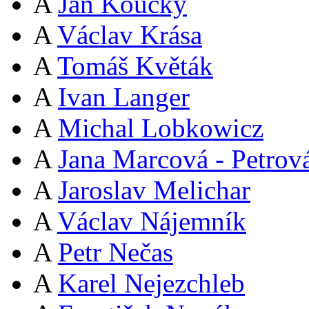
A
Jan Koucký
A
Václav Krása
A
Tomáš Květák
A
Ivan Langer
A
Michal Lobkowicz
A
Jana Marcová - Petrov
A
Jaroslav Melichar
A
Václav Nájemník
A
Petr Nečas
A
Karel Nejezchleb