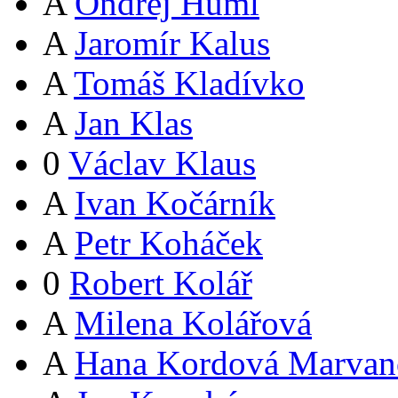
A
Ondřej Huml
A
Jaromír Kalus
A
Tomáš Kladívko
A
Jan Klas
0
Václav Klaus
A
Ivan Kočárník
A
Petr Koháček
0
Robert Kolář
A
Milena Kolářová
A
Hana Kordová Marvan