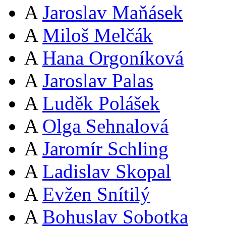
A
Jaroslav Maňásek
A
Miloš Melčák
A
Hana Orgoníková
A
Jaroslav Palas
A
Luděk Polášek
A
Olga Sehnalová
A
Jaromír Schling
A
Ladislav Skopal
A
Evžen Snítilý
A
Bohuslav Sobotka