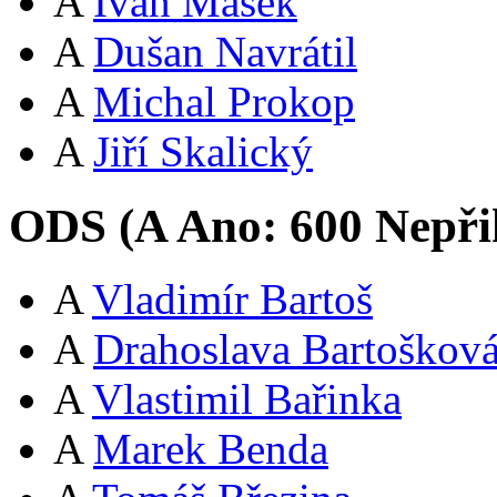
A
Ivan Mašek
A
Dušan Navrátil
A
Michal Prokop
A
Jiří Skalický
ODS (
A
Ano:
60
0
Nepři
A
Vladimír Bartoš
A
Drahoslava Bartoškov
A
Vlastimil Bařinka
A
Marek Benda