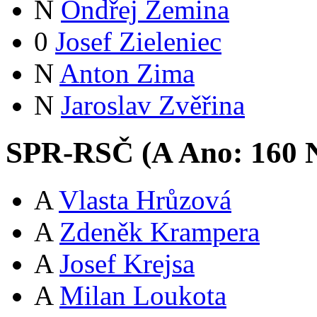
N
Ondřej Zemina
0
Josef Zieleniec
N
Anton Zima
N
Jaroslav Zvěřina
SPR-RSČ (
A
Ano:
16
0
N
A
Vlasta Hrůzová
A
Zdeněk Krampera
A
Josef Krejsa
A
Milan Loukota