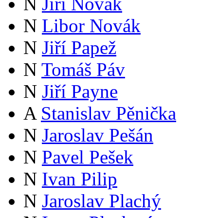
N
Jiří Novák
N
Libor Novák
N
Jiří Papež
N
Tomáš Páv
N
Jiří Payne
A
Stanislav Pěnička
N
Jaroslav Pešán
N
Pavel Pešek
N
Ivan Pilip
N
Jaroslav Plachý