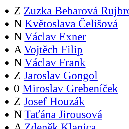
Z
Zuzka Bebarová Rujbr
N
Květoslava Čelišová
N
Václav Exner
A
Vojtěch Filip
N
Václav Frank
Z
Jaroslav Gongol
0
Miroslav Grebeníček
Z
Josef Houzák
N
Taťána Jirousová
A
Zdeněk Klanica