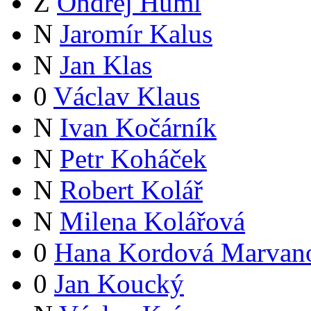
Z
Ondřej Huml
N
Jaromír Kalus
N
Jan Klas
0
Václav Klaus
N
Ivan Kočárník
N
Petr Koháček
N
Robert Kolář
N
Milena Kolářová
0
Hana Kordová Marvan
0
Jan Koucký