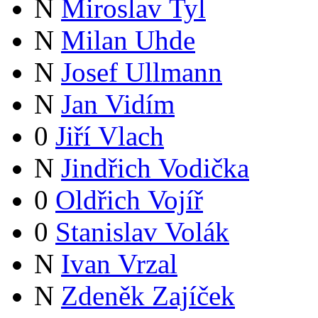
N
Miroslav Tyl
N
Milan Uhde
N
Josef Ullmann
N
Jan Vidím
0
Jiří Vlach
N
Jindřich Vodička
0
Oldřich Vojíř
0
Stanislav Volák
N
Ivan Vrzal
N
Zdeněk Zajíček