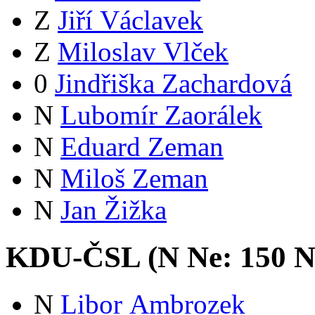
Z
Jiří Václavek
Z
Miloslav Vlček
0
Jindřiška Zachardová
N
Lubomír Zaorálek
N
Eduard Zeman
N
Miloš Zeman
N
Jan Žižka
KDU-ČSL (
N
Ne:
15
0
N
N
Libor Ambrozek