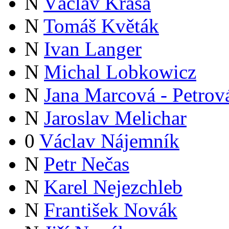
N
Václav Krása
N
Tomáš Květák
N
Ivan Langer
N
Michal Lobkowicz
N
Jana Marcová - Petrov
N
Jaroslav Melichar
0
Václav Nájemník
N
Petr Nečas
N
Karel Nejezchleb
N
František Novák