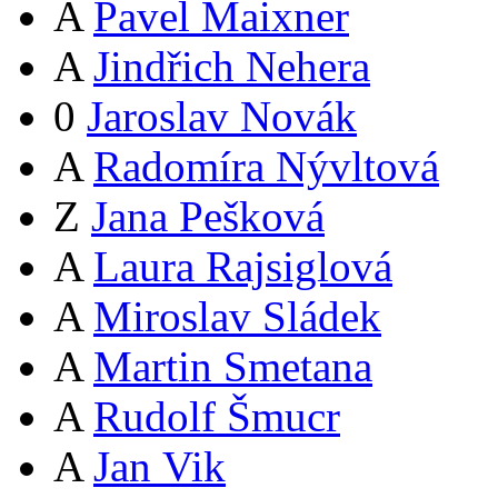
A
Pavel Maixner
A
Jindřich Nehera
0
Jaroslav Novák
A
Radomíra Nývltová
Z
Jana Pešková
A
Laura Rajsiglová
A
Miroslav Sládek
A
Martin Smetana
A
Rudolf Šmucr
A
Jan Vik