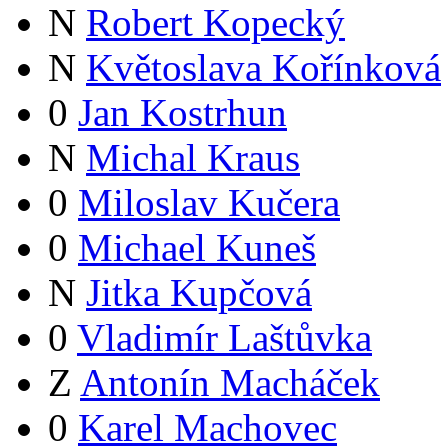
N
Robert Kopecký
N
Květoslava Kořínková
0
Jan Kostrhun
N
Michal Kraus
0
Miloslav Kučera
0
Michael Kuneš
N
Jitka Kupčová
0
Vladimír Laštůvka
Z
Antonín Macháček
0
Karel Machovec