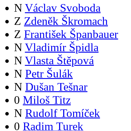
N
Václav Svoboda
Z
Zdeněk Škromach
Z
František Španbauer
N
Vladimír Špidla
N
Vlasta Štěpová
N
Petr Šulák
N
Dušan Tešnar
0
Miloš Titz
N
Rudolf Tomíček
0
Radim Turek