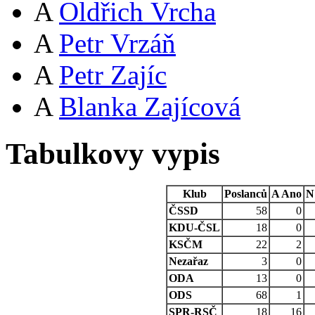
A
Oldřich Vrcha
A
Petr Vrzáň
A
Petr Zajíc
A
Blanka Zajícová
Tabulkovy vypis
Klub
Poslanců
A
Ano
N
ČSSD
58
0
KDU-ČSL
18
0
KSČM
22
2
Nezařaz
3
0
ODA
13
0
ODS
68
1
SPR-RSČ
18
16