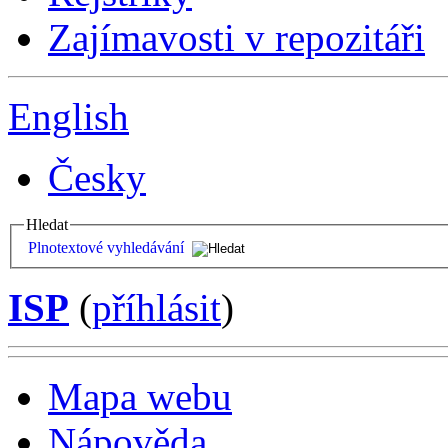
Zajímavosti v repozitáři
English
Česky
Hledat
Plnotextové vyhledávání
ISP
(
příhlásit
)
Mapa webu
Nápověda