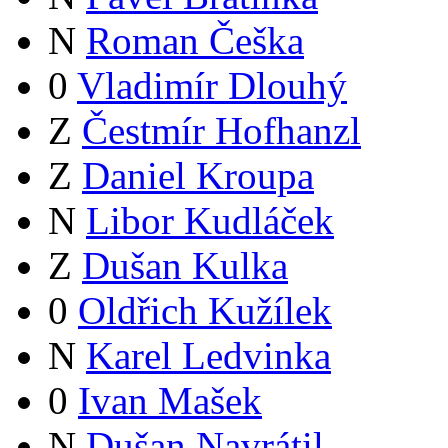
N
Roman Češka
0
Vladimír Dlouhý
Z
Čestmír Hofhanzl
Z
Daniel Kroupa
N
Libor Kudláček
Z
Dušan Kulka
0
Oldřich Kužílek
N
Karel Ledvinka
0
Ivan Mašek
N
Dušan Navrátil