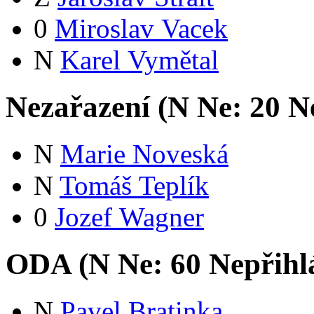
0
Miroslav Vacek
N
Karel Vymětal
Nezařazení (
N
Ne:
2
0
Ne
N
Marie Noveská
N
Tomáš Teplík
0
Jozef Wagner
ODA (
N
Ne:
6
0
Nepřihl
N
Pavel Bratinka