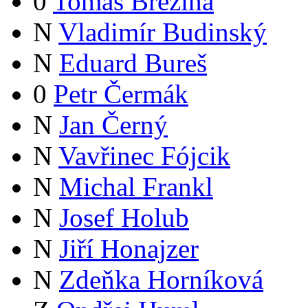
0
Tomáš Březina
N
Vladimír Budinský
N
Eduard Bureš
0
Petr Čermák
N
Jan Černý
N
Vavřinec Fójcik
N
Michal Frankl
N
Josef Holub
N
Jiří Honajzer
N
Zdeňka Horníková