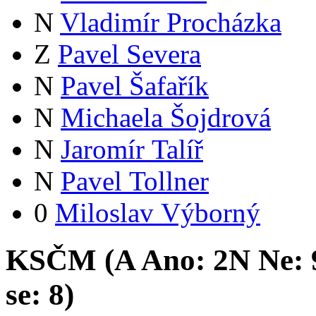
N
Vladimír Procházka
Z
Pavel Severa
N
Pavel Šafařík
N
Michaela Šojdrová
N
Jaromír Talíř
N
Pavel Tollner
0
Miloslav Výborný
KSČM (
A
Ano:
2
N
Ne:
se:
8
)