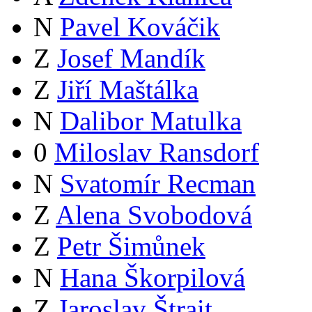
N
Pavel Kováčik
Z
Josef Mandík
Z
Jiří Maštálka
N
Dalibor Matulka
0
Miloslav Ransdorf
N
Svatomír Recman
Z
Alena Svobodová
Z
Petr Šimůnek
N
Hana Škorpilová
Z
Jaroslav Štrait