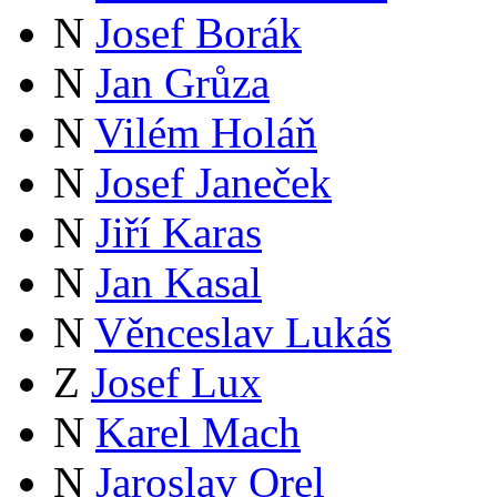
N
Josef Borák
N
Jan Grůza
N
Vilém Holáň
N
Josef Janeček
N
Jiří Karas
N
Jan Kasal
N
Věnceslav Lukáš
Z
Josef Lux
N
Karel Mach
N
Jaroslav Orel