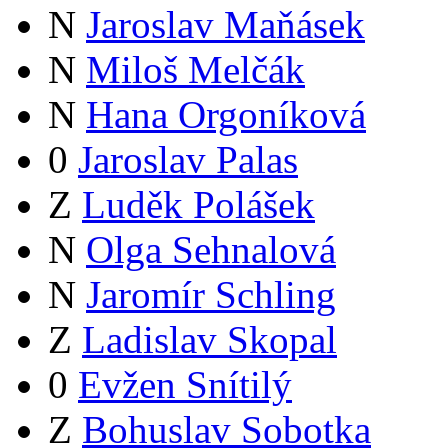
N
Jaroslav Maňásek
N
Miloš Melčák
N
Hana Orgoníková
0
Jaroslav Palas
Z
Luděk Polášek
N
Olga Sehnalová
N
Jaromír Schling
Z
Ladislav Skopal
0
Evžen Snítilý
Z
Bohuslav Sobotka