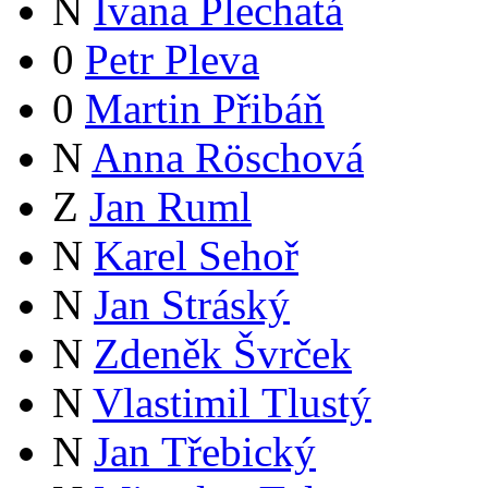
N
Ivana Plechatá
0
Petr Pleva
0
Martin Přibáň
N
Anna Röschová
Z
Jan Ruml
N
Karel Sehoř
N
Jan Stráský
N
Zdeněk Švrček
N
Vlastimil Tlustý
N
Jan Třebický