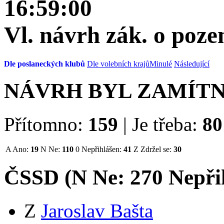
16:59:00
Vl. návrh zák. o poz
Dle poslaneckých klubů
Dle volebních krajů
Minulé
Následující
NÁVRH BYL ZAMÍT
Přítomno:
159
|
Je třeba:
80
A
Ano:
19
N
Ne:
110
0
Nepřihlášen:
41
Z
Zdržel se:
30
ČSSD (
N
Ne:
27
0
Nepři
Z
Jaroslav Bašta