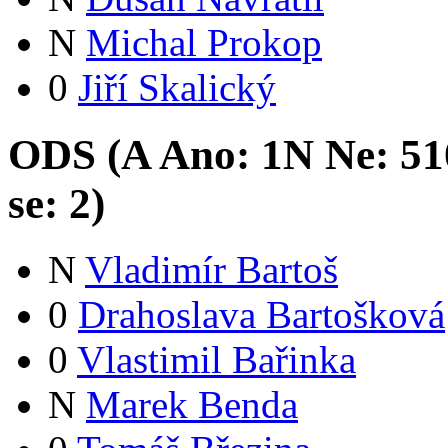
N
Michal Prokop
0
Jiří Skalický
ODS (
A
Ano:
1
N
Ne:
51
se:
2
)
N
Vladimír Bartoš
0
Drahoslava Bartošková
0
Vlastimil Bařinka
N
Marek Benda