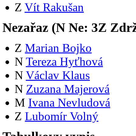
Z
Vít Rakušan
Nezařaz (
N
Ne:
3
Z
Zdrž
Z
Marian Bojko
N
Tereza Hyťhová
N
Václav Klaus
N
Zuzana Majerová
M
Ivana Nevludová
Z
Lubomír Volný