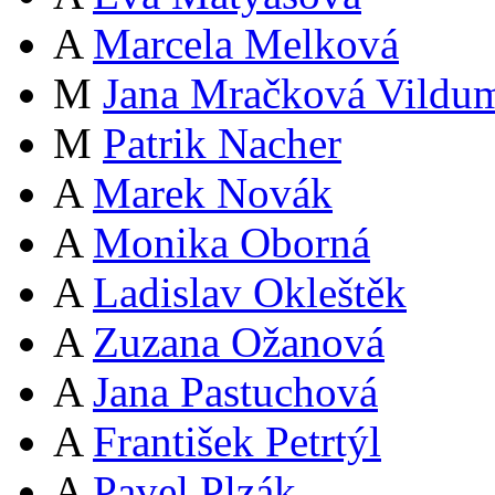
A
Marcela Melková
M
Jana Mračková Vildu
M
Patrik Nacher
A
Marek Novák
A
Monika Oborná
A
Ladislav Okleštěk
A
Zuzana Ožanová
A
Jana Pastuchová
A
František Petrtýl
A
Pavel Plzák