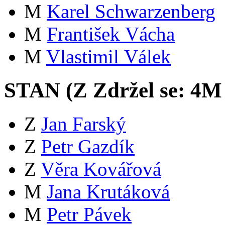
M
Karel Schwarzenberg
M
František Vácha
M
Vlastimil Válek
STAN (
Z
Zdržel se:
4
M
Z
Jan Farský
Z
Petr Gazdík
Z
Věra Kovářová
M
Jana Krutáková
M
Petr Pávek