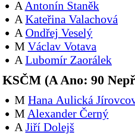
A
Antonín Staněk
A
Kateřina Valachová
A
Ondřej Veselý
M
Václav Votava
A
Lubomír Zaorálek
KSČM (
A
Ano:
9
0
Nepř
M
Hana Aulická Jírovco
M
Alexander Černý
A
Jiří Dolejš