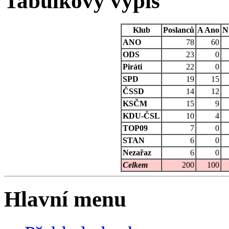
Tabulkovy vypis
Klub
Poslanců
A
Ano
N
ANO
78
60
ODS
23
0
Piráti
22
0
SPD
19
15
ČSSD
14
12
KSČM
15
9
KDU-ČSL
10
4
TOP09
7
0
STAN
6
0
Nezařaz
6
0
Celkem
200
100
Hlavní menu