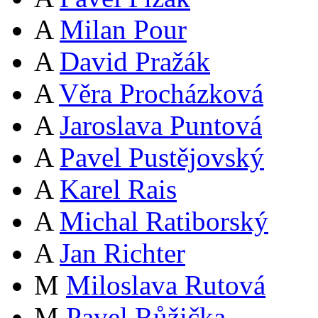
A
Milan Pour
A
David Pražák
A
Věra Procházková
A
Jaroslava Puntová
A
Pavel Pustějovský
A
Karel Rais
A
Michal Ratiborský
A
Jan Richter
M
Miloslava Rutová
M
Pavel Růžička