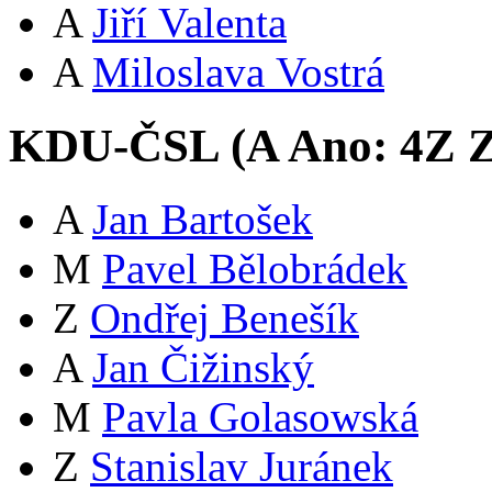
A
Jiří Valenta
A
Miloslava Vostrá
KDU-ČSL (
A
Ano:
4
Z
Z
A
Jan Bartošek
M
Pavel Bělobrádek
Z
Ondřej Benešík
A
Jan Čižinský
M
Pavla Golasowská
Z
Stanislav Juránek