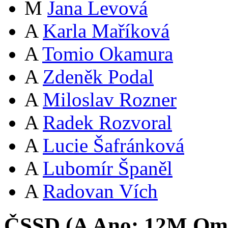
M
Jana Levová
A
Karla Maříková
A
Tomio Okamura
A
Zdeněk Podal
A
Miloslav Rozner
A
Radek Rozvoral
A
Lucie Šafránková
A
Lubomír Španěl
A
Radovan Vích
ČSSD (
A
Ano:
12
M
Oml