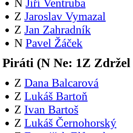
N
Jiří Ventruba
Z
Jaroslav Vymazal
Z
Jan Zahradník
N
Pavel Žáček
Piráti (
N
Ne:
1
Z
Zdržel
Z
Dana Balcarová
Z
Lukáš Bartoň
Z
Ivan Bartoš
Z
Lukáš Černohorský