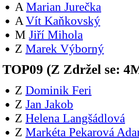
A
Marian Jurečka
A
Vít Kaňkovský
M
Jiří Mihola
Z
Marek Výborný
TOP09 (
Z
Zdržel se:
4
Z
Dominik Feri
Z
Jan Jakob
Z
Helena Langšádlová
Z
Markéta Pekarová Ad