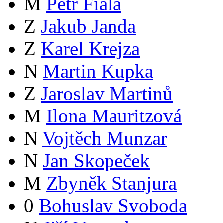
M
Petr Fiala
Z
Jakub Janda
Z
Karel Krejza
N
Martin Kupka
Z
Jaroslav Martinů
M
Ilona Mauritzová
N
Vojtěch Munzar
N
Jan Skopeček
M
Zbyněk Stanjura
0
Bohuslav Svoboda