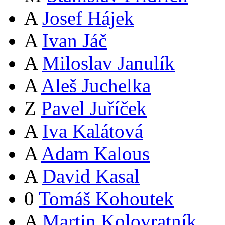
A
Josef Hájek
A
Ivan Jáč
A
Miloslav Janulík
A
Aleš Juchelka
Z
Pavel Juříček
A
Iva Kalátová
A
Adam Kalous
A
David Kasal
0
Tomáš Kohoutek
A
Martin Kolovratník