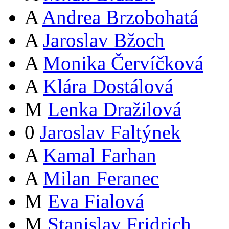
A
Andrea Brzobohatá
A
Jaroslav Bžoch
A
Monika Červíčková
A
Klára Dostálová
M
Lenka Dražilová
0
Jaroslav Faltýnek
A
Kamal Farhan
A
Milan Feranec
M
Eva Fialová
M
Stanislav Fridrich