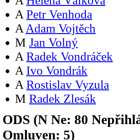
A
Helena Válková
A
Petr Venhoda
A
Adam Vojtěch
M
Jan Volný
A
Radek Vondráček
A
Ivo Vondrák
A
Rostislav Vyzula
M
Radek Zlesák
ODS (
N
Ne:
8
0
Nepřihl
Omluven:
5
)