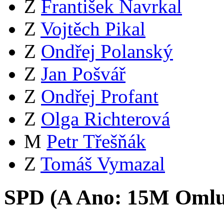
Z
František Navrkal
Z
Vojtěch Pikal
Z
Ondřej Polanský
Z
Jan Pošvář
Z
Ondřej Profant
Z
Olga Richterová
M
Petr Třešňák
Z
Tomáš Vymazal
SPD (
A
Ano:
15
M
Omlu