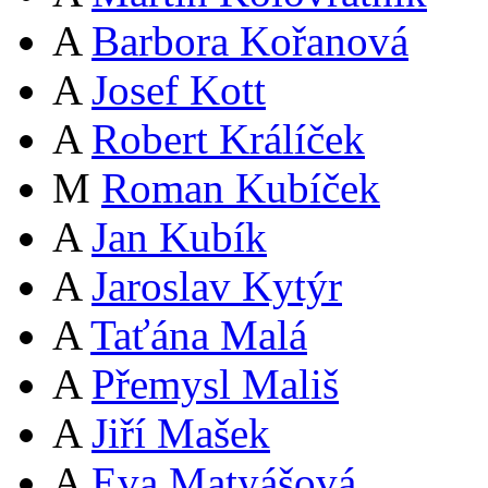
A
Barbora Kořanová
A
Josef Kott
A
Robert Králíček
M
Roman Kubíček
A
Jan Kubík
A
Jaroslav Kytýr
A
Taťána Malá
A
Přemysl Mališ
A
Jiří Mašek
A
Eva Matyášová