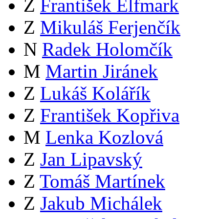
Z
František Elfmark
Z
Mikuláš Ferjenčík
N
Radek Holomčík
M
Martin Jiránek
Z
Lukáš Kolářík
Z
František Kopřiva
M
Lenka Kozlová
Z
Jan Lipavský
Z
Tomáš Martínek
Z
Jakub Michálek