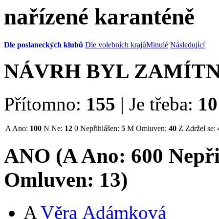
nařízené karanténě
Dle poslaneckých klubů
Dle volebních krajů
Minulé
Následující
NÁVRH BYL ZAMÍT
Přítomno:
155
|
Je třeba:
10
A
Ano:
100
N
Ne:
12
0
Nepřihlášen:
5
M
Omluven:
40
Z
Zdržel se:
ANO (
A
Ano:
60
0
Nepři
Omluven:
13
)
A
Věra Adámková