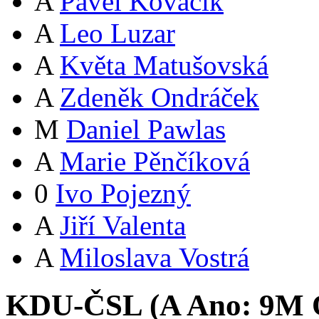
A
Pavel Kováčik
A
Leo Luzar
A
Květa Matušovská
A
Zdeněk Ondráček
M
Daniel Pawlas
A
Marie Pěnčíková
0
Ivo Pojezný
A
Jiří Valenta
A
Miloslava Vostrá
KDU-ČSL (
A
Ano:
9
M