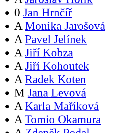
0
Jan Hrnčíř
A
Monika Jarošová
A
Pavel Jelínek
A
Jiří Kobza
A
Jiří Kohoutek
A
Radek Koten
M
Jana Levová
A
Karla Maříková
A
Tomio Okamura
A
Zdeněk Podal