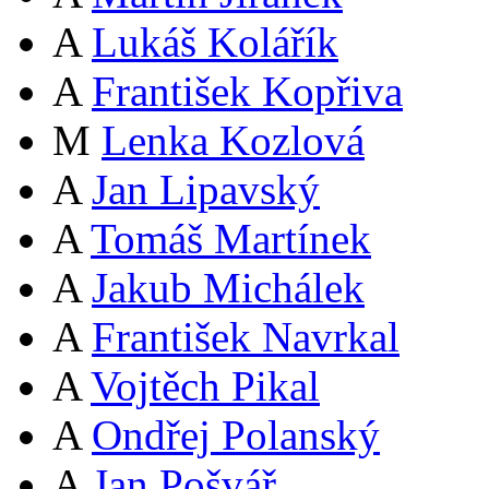
A
Lukáš Kolářík
A
František Kopřiva
M
Lenka Kozlová
A
Jan Lipavský
A
Tomáš Martínek
A
Jakub Michálek
A
František Navrkal
A
Vojtěch Pikal
A
Ondřej Polanský
A
Jan Pošvář