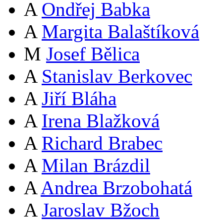
A
Ondřej Babka
A
Margita Balaštíková
M
Josef Bělica
A
Stanislav Berkovec
A
Jiří Bláha
A
Irena Blažková
A
Richard Brabec
A
Milan Brázdil
A
Andrea Brzobohatá
A
Jaroslav Bžoch