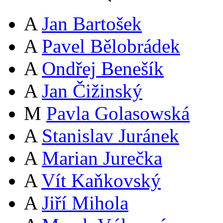
A
Jan Bartošek
A
Pavel Bělobrádek
A
Ondřej Benešík
A
Jan Čižinský
M
Pavla Golasowská
A
Stanislav Juránek
A
Marian Jurečka
A
Vít Kaňkovský
A
Jiří Mihola