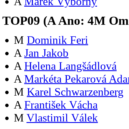
A
Marek Výborný
TOP09 (
A
Ano:
4
M
Oml
M
Dominik Feri
A
Jan Jakob
A
Helena Langšádlová
A
Markéta Pekarová Ad
M
Karel Schwarzenberg
A
František Vácha
M
Vlastimil Válek