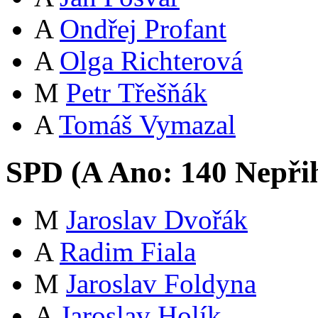
A
Ondřej Profant
A
Olga Richterová
M
Petr Třešňák
A
Tomáš Vymazal
SPD (
A
Ano:
14
0
Nepři
M
Jaroslav Dvořák
A
Radim Fiala
M
Jaroslav Foldyna
A
Jaroslav Holík