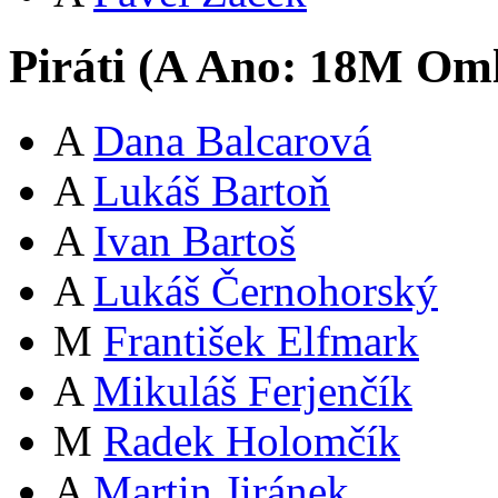
Piráti (
A
Ano:
18
M
Oml
A
Dana Balcarová
A
Lukáš Bartoň
A
Ivan Bartoš
A
Lukáš Černohorský
M
František Elfmark
A
Mikuláš Ferjenčík
M
Radek Holomčík
A
Martin Jiránek