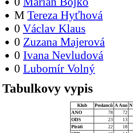
0
Marian Bojko
M
Tereza Hyťhová
0
Václav Klaus
0
Zuzana Majerová
0
Ivana Nevludová
0
Lubomír Volný
Tabulkovy vypis
Klub
Poslanců
A
Ano
N
ANO
78
72
ODS
23
13
Piráti
22
18