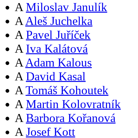
A
Miloslav Janulík
A
Aleš Juchelka
A
Pavel Juříček
A
Iva Kalátová
A
Adam Kalous
A
David Kasal
A
Tomáš Kohoutek
A
Martin Kolovratník
A
Barbora Kořanová
A
Josef Kott