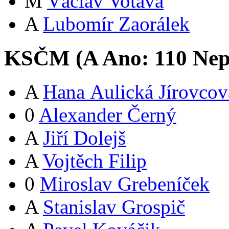
M
Václav Votava
A
Lubomír Zaorálek
KSČM (
A
Ano:
11
0
Nep
A
Hana Aulická Jírovcov
0
Alexander Černý
A
Jiří Dolejš
A
Vojtěch Filip
0
Miroslav Grebeníček
A
Stanislav Grospič