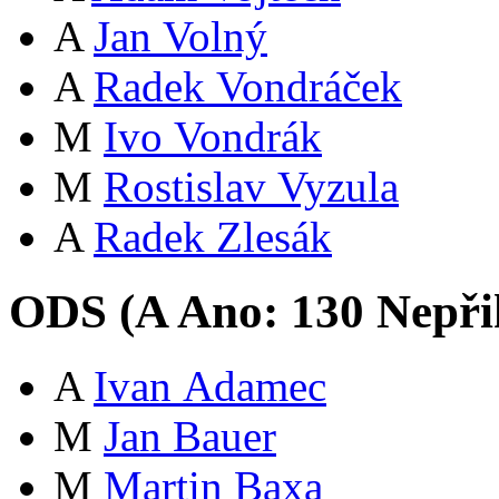
A
Jan Volný
A
Radek Vondráček
M
Ivo Vondrák
M
Rostislav Vyzula
A
Radek Zlesák
ODS (
A
Ano:
13
0
Nepři
A
Ivan Adamec
M
Jan Bauer
M
Martin Baxa