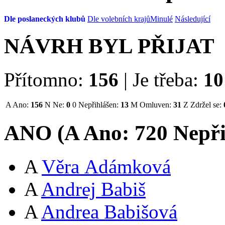
Dle poslaneckých klubů
Dle volebních krajů
Minulé
Následující
NÁVRH BYL PŘIJAT
Přítomno:
156
|
Je třeba:
10
A
Ano:
156
N
Ne:
0
0
Nepřihlášen:
13
M
Omluven:
31
Z
Zdržel se:
ANO (
A
Ano:
72
0
Nepři
A
Věra Adámková
A
Andrej Babiš
A
Andrea Babišová