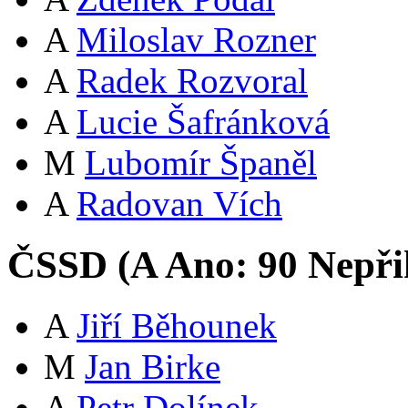
A
Miloslav Rozner
A
Radek Rozvoral
A
Lucie Šafránková
M
Lubomír Španěl
A
Radovan Vích
ČSSD (
A
Ano:
9
0
Nepři
A
Jiří Běhounek
M
Jan Birke
A
Petr Dolínek