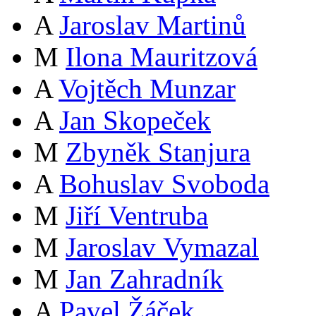
A
Jaroslav Martinů
M
Ilona Mauritzová
A
Vojtěch Munzar
A
Jan Skopeček
M
Zbyněk Stanjura
A
Bohuslav Svoboda
M
Jiří Ventruba
M
Jaroslav Vymazal
M
Jan Zahradník
A
Pavel Žáček