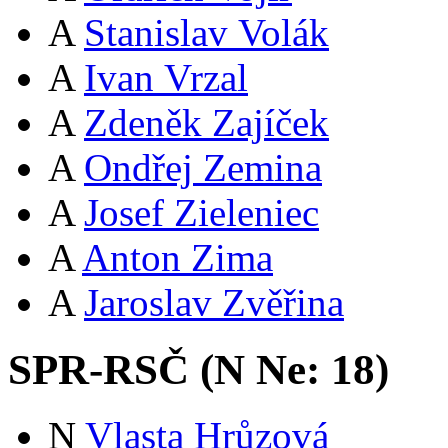
A
Stanislav Volák
A
Ivan Vrzal
A
Zdeněk Zajíček
A
Ondřej Zemina
A
Josef Zieleniec
A
Anton Zima
A
Jaroslav Zvěřina
SPR-RSČ (
N
Ne:
18
)
N
Vlasta Hrůzová