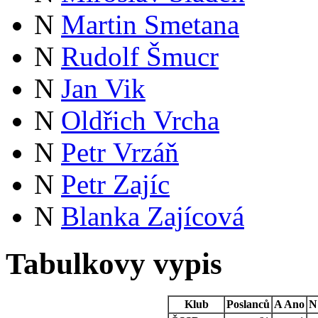
N
Martin Smetana
N
Rudolf Šmucr
N
Jan Vik
N
Oldřich Vrcha
N
Petr Vrzáň
N
Petr Zajíc
N
Blanka Zajícová
Tabulkovy vypis
Klub
Poslanců
A
Ano
N