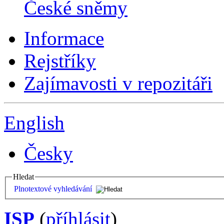
České sněmy
Informace
Rejstříky
Zajímavosti v repozitáři
English
Česky
Hledat
Plnotextové vyhledávání
ISP
(
příhlásit
)