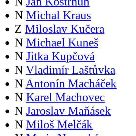
N
Jan Kostrhun
N
Michal Kraus
Z
Miloslav Kučera
N
Michael Kuneš
N
Jitka Kupčová
N
Vladimír Laštůvka
N
Antonín Macháček
N
Karel Machovec
N
Jaroslav Maňásek
N
Miloš Melčák