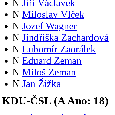
N
Jiří Václavek
N
Miloslav Vlček
N
Jozef Wagner
N
Jindřiška Zachardová
N
Lubomír Zaorálek
N
Eduard Zeman
N
Miloš Zeman
N
Jan Žižka
KDU-ČSL (
A
Ano:
18
)