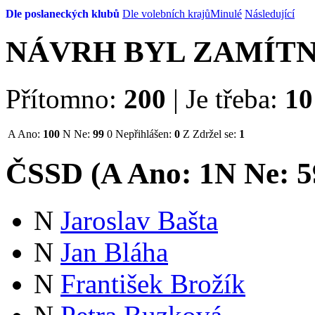
Dle poslaneckých klubů
Dle volebních krajů
Minulé
Následující
NÁVRH BYL ZAMÍT
Přítomno:
200
|
Je třeba:
10
A
Ano:
100
N
Ne:
99
0
Nepřihlášen:
0
Z
Zdržel se:
1
ČSSD (
A
Ano:
1
N
Ne:
5
N
Jaroslav Bašta
N
Jan Bláha
N
František Brožík