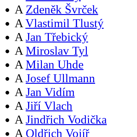
A
Zdeněk Švrček
A
Vlastimil Tlustý
A
Jan Třebický
A
Miroslav Tyl
A
Milan Uhde
A
Josef Ullmann
A
Jan Vidím
A
Jiří Vlach
A
Jindřich Vodička
A
Oldřich Vojíř