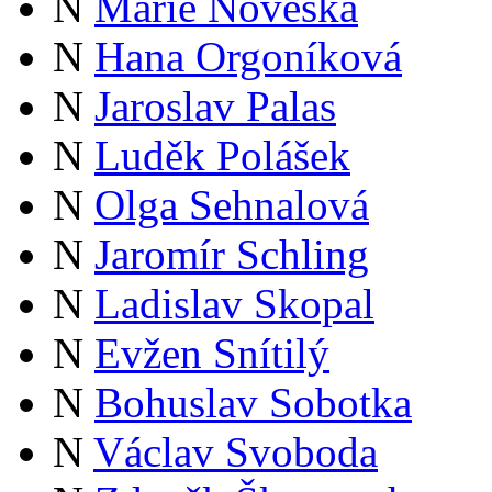
N
Marie Noveská
N
Hana Orgoníková
N
Jaroslav Palas
N
Luděk Polášek
N
Olga Sehnalová
N
Jaromír Schling
N
Ladislav Skopal
N
Evžen Snítilý
N
Bohuslav Sobotka
N
Václav Svoboda