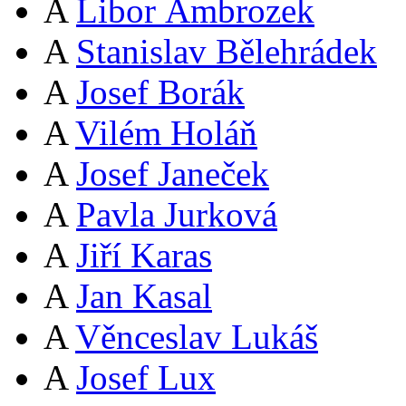
A
Libor Ambrozek
A
Stanislav Bělehrádek
A
Josef Borák
A
Vilém Holáň
A
Josef Janeček
A
Pavla Jurková
A
Jiří Karas
A
Jan Kasal
A
Věnceslav Lukáš
A
Josef Lux