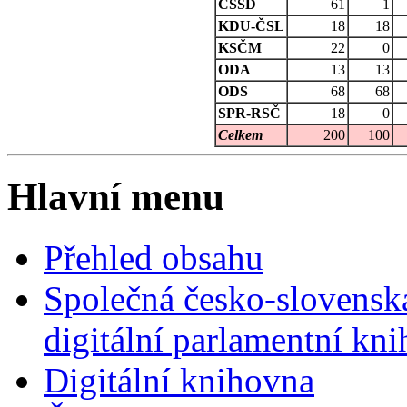
ČSSD
61
1
KDU-ČSL
18
18
KSČM
22
0
ODA
13
13
ODS
68
68
SPR-RSČ
18
0
Celkem
200
100
Hlavní menu
Přehled obsahu
Společná česko-slovensk
digitální parlamentní kn
Digitální knihovna