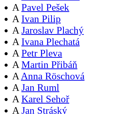
A
Pavel Pešek
A
Ivan Pilip
A
Jaroslav Plachý
A
Ivana Plechatá
A
Petr Pleva
A
Martin Přibáň
A
Anna Röschová
A
Jan Ruml
A
Karel Sehoř
A
Jan Stráský