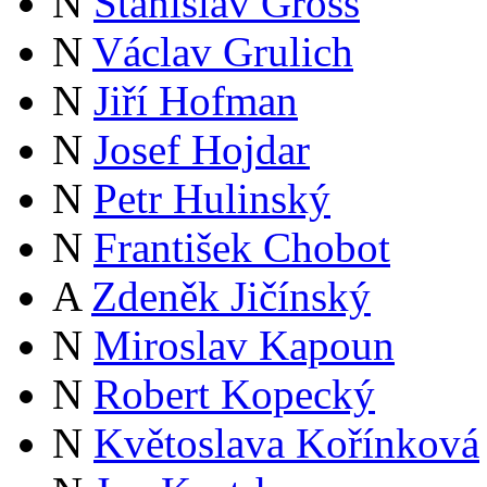
N
Stanislav Gross
N
Václav Grulich
N
Jiří Hofman
N
Josef Hojdar
N
Petr Hulinský
N
František Chobot
A
Zdeněk Jičínský
N
Miroslav Kapoun
N
Robert Kopecký
N
Květoslava Kořínková