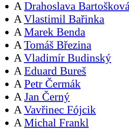
A
Drahoslava Bartoškov
A
Vlastimil Bařinka
A
Marek Benda
A
Tomáš Březina
A
Vladimír Budinský
A
Eduard Bureš
A
Petr Čermák
A
Jan Černý
A
Vavřinec Fójcik
A
Michal Frankl