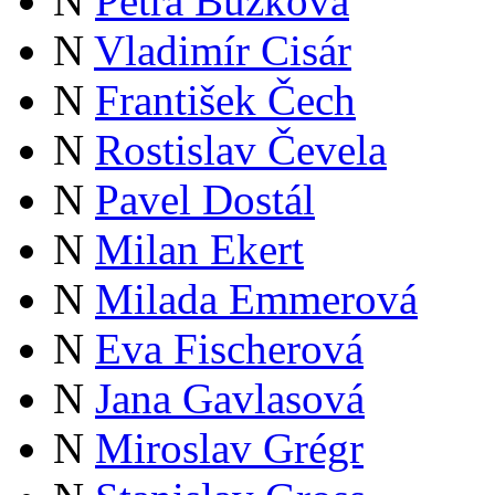
N
Petra Buzková
N
Vladimír Cisár
N
František Čech
N
Rostislav Čevela
N
Pavel Dostál
N
Milan Ekert
N
Milada Emmerová
N
Eva Fischerová
N
Jana Gavlasová
N
Miroslav Grégr