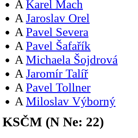
A
Karel Mach
A
Jaroslav Orel
A
Pavel Severa
A
Pavel Šafařík
A
Michaela Šojdrová
A
Jaromír Talíř
A
Pavel Tollner
A
Miloslav Výborný
KSČM (
N
Ne:
22
)