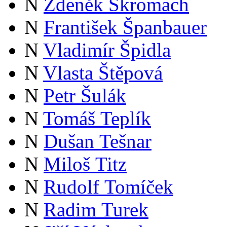
N
Zdeněk Škromach
N
František Španbauer
N
Vladimír Špidla
N
Vlasta Štěpová
N
Petr Šulák
N
Tomáš Teplík
N
Dušan Tešnar
N
Miloš Titz
N
Rudolf Tomíček
N
Radim Turek