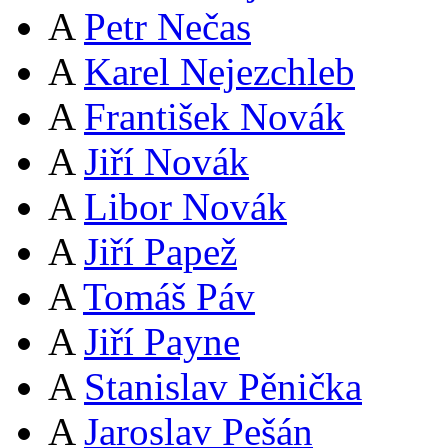
A
Petr Nečas
A
Karel Nejezchleb
A
František Novák
A
Jiří Novák
A
Libor Novák
A
Jiří Papež
A
Tomáš Páv
A
Jiří Payne
A
Stanislav Pěnička
A
Jaroslav Pešán