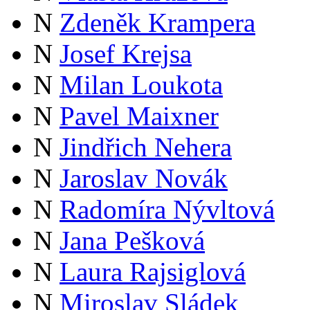
N
Zdeněk Krampera
N
Josef Krejsa
N
Milan Loukota
N
Pavel Maixner
N
Jindřich Nehera
N
Jaroslav Novák
N
Radomíra Nývltová
N
Jana Pešková
N
Laura Rajsiglová
N
Miroslav Sládek