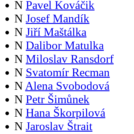
N
Pavel Kováčik
N
Josef Mandík
N
Jiří Maštálka
N
Dalibor Matulka
N
Miloslav Ransdorf
N
Svatomír Recman
N
Alena Svobodová
N
Petr Šimůnek
N
Hana Škorpilová
N
Jaroslav Štrait