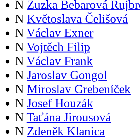
N
Zuzka Bebarová Rujbr
N
Květoslava Čelišová
N
Václav Exner
N
Vojtěch Filip
N
Václav Frank
N
Jaroslav Gongol
N
Miroslav Grebeníček
N
Josef Houzák
N
Taťána Jirousová
N
Zdeněk Klanica