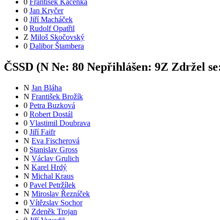
0
František Kačenka
0
Jan Kryčer
0
Jiří Macháček
0
Rudolf Opatřil
Z
Miloš Skočovský
0
Dalibor Štambera
ČSSD (
N
Ne:
8
0
Nepřihlášen:
9
Z
Zdržel se
N
Jan Bláha
N
František Brožík
0
Petra Buzková
0
Robert Dostál
0
Vlastimil Doubrava
0
Jiří Faifr
N
Eva Fischerová
0
Stanislav Gross
N
Václav Grulich
N
Karel Hrdý
N
Michal Kraus
0
Pavel Petržílek
N
Miroslav Řezníček
0
Vítězslav Sochor
N
Zdeněk Trojan