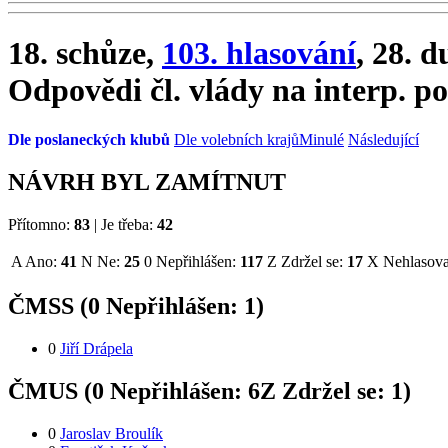
18. schůze,
103. hlasování
, 28. 
Odpovědi čl. vlády na interp. po
Dle poslaneckých klubů
Dle volebních krajů
Minulé
Následující
NÁVRH BYL ZAMÍTNUT
Přítomno:
83
|
Je třeba:
42
A
Ano:
41
N
Ne:
25
0
Nepřihlášen:
117
Z
Zdržel se:
17
X
Nehlasova
ČMSS (
0
Nepřihlášen:
1
)
0
Jiří Drápela
ČMUS (
0
Nepřihlášen:
6
Z
Zdržel se:
1
)
0
Jaroslav Broulík