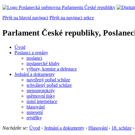
Přejít na hlavní navigaci
Přejít na navigaci sekce
Parlament České republiky, Poslane
Úvod
Poslanci a orgány
poslanci
poslanecké kluby
výbory, komise a delegace
Jednání a dokumenty
navržený pořad schůze
schválený pořad schůze
stenoprotokoly
sněmovní tisky
ústní interpelace
hlasování
usnesení
rejstříky
Nacházíte se:
Úvod
›
Jednání a dokumenty
›
Hlasování
›
18. schůze
›