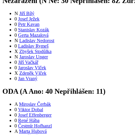
Nezařazení (
N
Ne:
3
0
Nepřihlášen:
8
Z
Zdrž
N
Jiří Bílý
0
Josef Ježek
0
Petr Kavan
0
Stanislav Kozák
0
Gerta Mazalová
N
Ladislav Nedorost
0
Ladislav Rymeš
X
Zbyšek Stodůlka
N
Jaroslav Unger
0
Jiří Vačkář
0
Jaroslav Vlček
X
Zdeněk Vlček
0
Jan Vraný
ODA (
A
Ano:
4
0
Nepřihlášen:
11
)
A
Miroslav Čerbák
0
Viktor Dobal
0
Josef Effenberger
0
René Hába
0
Čestmír Hofhanzl
A
Marta Hubová