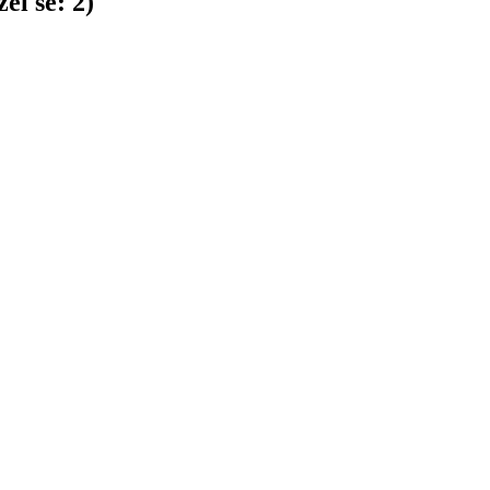
el se:
2
)