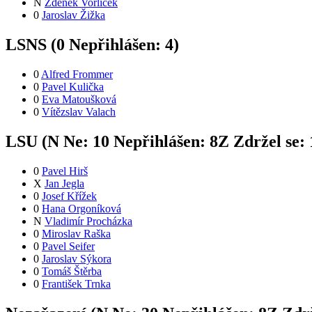
N
Zdeněk Vorlíček
0
Jaroslav Žižka
LSNS (
0
Nepřihlášen:
4
)
0
Alfred Frommer
0
Pavel Kulička
0
Eva Matoušková
0
Vítězslav Valach
LSU (
N
Ne:
1
0
Nepřihlášen:
8
Z
Zdržel se:
0
Pavel Hirš
X
Jan Jegla
0
Josef Křížek
0
Hana Orgoníková
N
Vladimír Procházka
0
Miroslav Raška
0
Pavel Seifer
0
Jaroslav Sýkora
0
Tomáš Štěrba
0
František Trnka