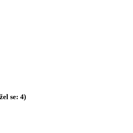
el se:
4
)