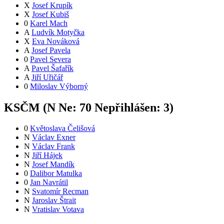
X
Josef Krupík
X
Josef Kubiš
0
Karel Mach
A
Ludvík Motyčka
X
Eva Nováková
A
Josef Pavela
0
Pavel Severa
A
Pavel Šafařík
A
Jiří Uřičář
0
Miloslav Výborný
KSČM (
N
Ne:
7
0
Nepřihlášen:
3
)
0
Květoslava Čelišová
N
Václav Exner
N
Václav Frank
N
Jiří Hájek
N
Josef Mandík
0
Dalibor Matulka
0
Jan Navrátil
N
Svatomír Recman
N
Jaroslav Štrait
N
Vratislav Votava