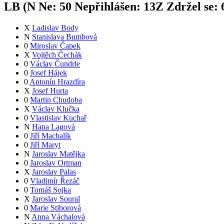
LB (
N
Ne:
5
0
Nepřihlášen:
13
Z
Zdržel se:
X
Ladislav Body
N
Stanislava Bumbová
0
Miroslav Čapek
X
Vojtěch Čechák
0
Václav Čundrle
0
Josef Hájek
0
Antonín Hrazdíra
X
Josef Hurta
0
Martin Chudoba
X
Václav Klučka
0
Vlastislav Kuchař
N
Hana Lagová
0
Jiří Machalík
0
Jiří Maryt
N
Jaroslav Matějka
0
Jaroslav Ortman
X
Jaroslav Palas
0
Vladimír Řezáč
0
Tomáš Sojka
X
Jaroslav Soural
0
Marie Stiborová
N
Anna Váchalová