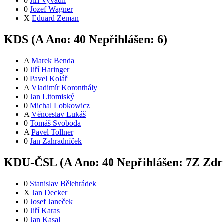
0
Jiří Vyvadil
0
Jozef Wagner
X
Eduard Zeman
KDS (
A
Ano:
4
0
Nepřihlášen:
6
)
A
Marek Benda
0
Jiří Haringer
0
Pavel Kolář
A
Vladimír Koronthály
0
Jan Litomiský
0
Michal Lobkowicz
A
Věnceslav Lukáš
0
Tomáš Svoboda
A
Pavel Tollner
0
Jan Zahradníček
KDU-ČSL (
A
Ano:
4
0
Nepřihlášen:
7
Z
Zdrž
0
Stanislav Bělehrádek
X
Jan Decker
0
Josef Janeček
0
Jiří Karas
0
Jan Kasal