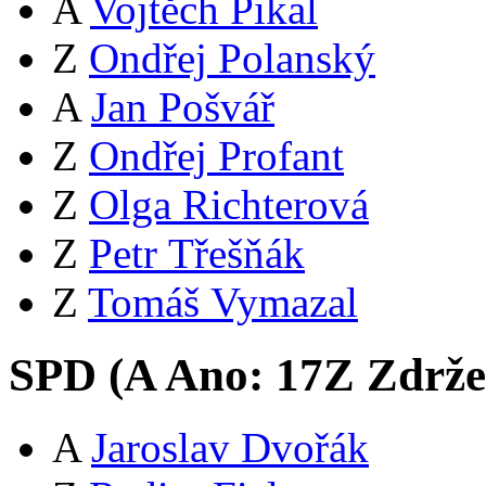
A
Vojtěch Pikal
Z
Ondřej Polanský
A
Jan Pošvář
Z
Ondřej Profant
Z
Olga Richterová
Z
Petr Třešňák
Z
Tomáš Vymazal
SPD (
A
Ano:
17
Z
Zdrže
A
Jaroslav Dvořák