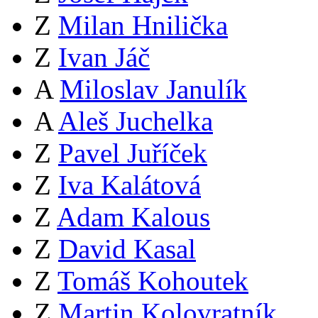
Z
Milan Hnilička
Z
Ivan Jáč
A
Miloslav Janulík
A
Aleš Juchelka
Z
Pavel Juříček
Z
Iva Kalátová
Z
Adam Kalous
Z
David Kasal
Z
Tomáš Kohoutek
Z
Martin Kolovratník