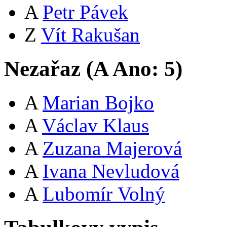
A
Petr Pávek
Z
Vít Rakušan
Nezařaz (
A
Ano:
5
)
A
Marian Bojko
A
Václav Klaus
A
Zuzana Majerová
A
Ivana Nevludová
A
Lubomír Volný