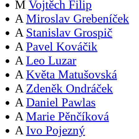
M
Vojtěch Filip
A
Miroslav Grebeníček
A
Stanislav Grospič
A
Pavel Kováčik
A
Leo Luzar
A
Květa Matušovská
A
Zdeněk Ondráček
A
Daniel Pawlas
A
Marie Pěnčíková
A
Ivo Pojezný