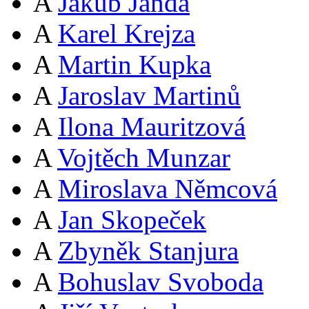
A
Jakub Janda
A
Karel Krejza
A
Martin Kupka
A
Jaroslav Martinů
A
Ilona Mauritzová
A
Vojtěch Munzar
A
Miroslava Němcová
A
Jan Skopeček
A
Zbyněk Stanjura
A
Bohuslav Svoboda