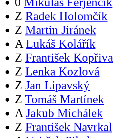
0
Mikuláš Ferjenčík
Z
Radek Holomčík
Z
Martin Jiránek
A
Lukáš Kolářík
Z
František Kopřiva
Z
Lenka Kozlová
Z
Jan Lipavský
Z
Tomáš Martínek
A
Jakub Michálek
Z
František Navrkal