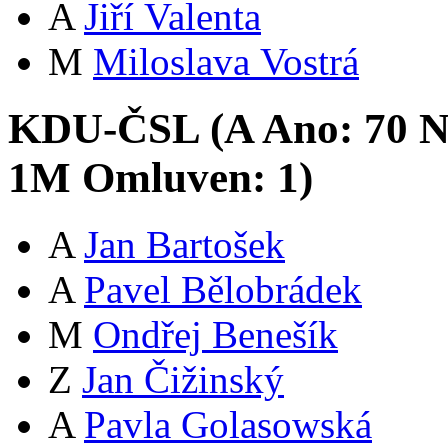
A
Jiří Valenta
M
Miloslava Vostrá
KDU-ČSL (
A
Ano:
7
0
N
1
M
Omluven:
1
)
A
Jan Bartošek
A
Pavel Bělobrádek
M
Ondřej Benešík
Z
Jan Čižinský
A
Pavla Golasowská