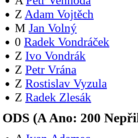
A
Petr Venhoda
Z
Adam Vojtěch
M
Jan Volný
0
Radek Vondráček
Z
Ivo Vondrák
Z
Petr Vrána
Z
Rostislav Vyzula
Z
Radek Zlesák
ODS (
A
Ano:
20
0
Nepři