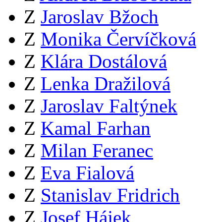
Z
Jaroslav Bžoch
Z
Monika Červíčková
Z
Klára Dostálová
Z
Lenka Dražilová
Z
Jaroslav Faltýnek
Z
Kamal Farhan
Z
Milan Feranec
Z
Eva Fialová
Z
Stanislav Fridrich
Z
Josef Hájek