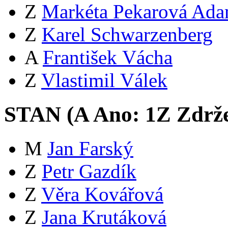
Z
Markéta Pekarová Ad
Z
Karel Schwarzenberg
A
František Vácha
Z
Vlastimil Válek
STAN (
A
Ano:
1
Z
Zdrže
M
Jan Farský
Z
Petr Gazdík
Z
Věra Kovářová
Z
Jana Krutáková