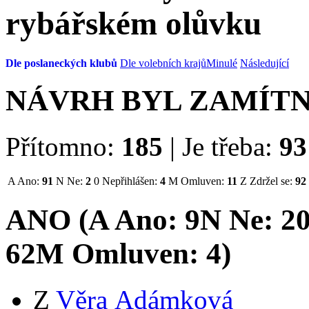
rybářském olůvku
Dle poslaneckých klubů
Dle volebních krajů
Minulé
Následující
NÁVRH BYL ZAMÍT
Přítomno:
185
|
Je třeba:
93
A
Ano:
91
N
Ne:
2
0
Nepřihlášen:
4
M
Omluven:
11
Z
Zdržel se:
92
ANO (
A
Ano:
9
N
Ne:
2
62
M
Omluven:
4
)
Z
Věra Adámková