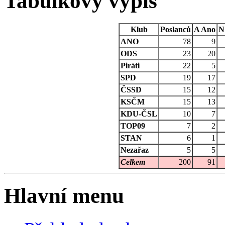
Tabulkovy vypis
Klub
Poslanců
A
Ano
N
ANO
78
9
ODS
23
20
Piráti
22
5
SPD
19
17
ČSSD
15
12
KSČM
15
13
KDU-ČSL
10
7
TOP09
7
2
STAN
6
1
Nezařaz
5
5
Celkem
200
91
Hlavní menu