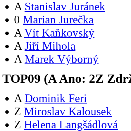
A
Stanislav Juránek
0
Marian Jurečka
A
Vít Kaňkovský
A
Jiří Mihola
A
Marek Výborný
TOP09 (
A
Ano:
2
Z
Zdrž
A
Dominik Feri
Z
Miroslav Kalousek
Z
Helena Langšádlová