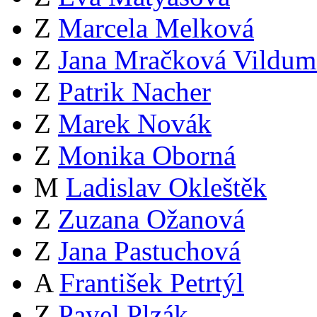
Z
Marcela Melková
Z
Jana Mračková Vildum
Z
Patrik Nacher
Z
Marek Novák
Z
Monika Oborná
M
Ladislav Okleštěk
Z
Zuzana Ožanová
Z
Jana Pastuchová
A
František Petrtýl
Z
Pavel Plzák