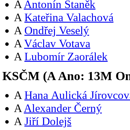
A
Antonín Staněk
A
Kateřina Valachová
A
Ondřej Veselý
A
Václav Votava
A
Lubomír Zaorálek
KSČM (
A
Ano:
13
M
Om
A
Hana Aulická Jírovcov
A
Alexander Černý
A
Jiří Dolejš