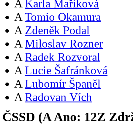
A
Karla Maříková
A
Tomio Okamura
A
Zdeněk Podal
A
Miloslav Rozner
A
Radek Rozvoral
A
Lucie Šafránková
A
Lubomír Španěl
A
Radovan Vích
ČSSD (
A
Ano:
12
Z
Zdrž