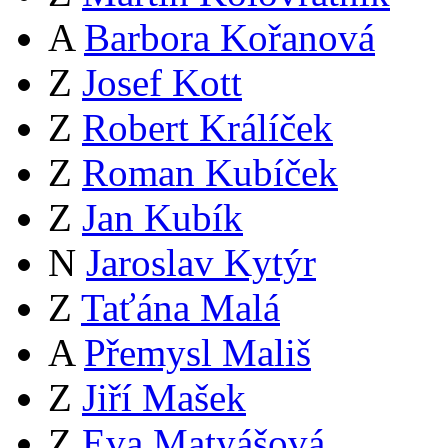
A
Barbora Kořanová
Z
Josef Kott
Z
Robert Králíček
Z
Roman Kubíček
Z
Jan Kubík
N
Jaroslav Kytýr
Z
Taťána Malá
A
Přemysl Mališ
Z
Jiří Mašek
Z
Eva Matyášová