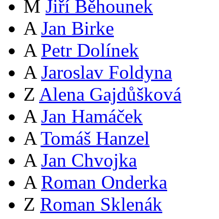
M
Jiří Běhounek
A
Jan Birke
A
Petr Dolínek
A
Jaroslav Foldyna
Z
Alena Gajdůšková
A
Jan Hamáček
A
Tomáš Hanzel
A
Jan Chvojka
A
Roman Onderka
Z
Roman Sklenák