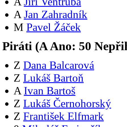
A
Jiří Ventruba
A
Jan Zahradník
M
Pavel Žáček
Piráti (
A
Ano:
5
0
Nepři
Z
Dana Balcarová
Z
Lukáš Bartoň
A
Ivan Bartoš
Z
Lukáš Černohorský
Z
František Elfmark