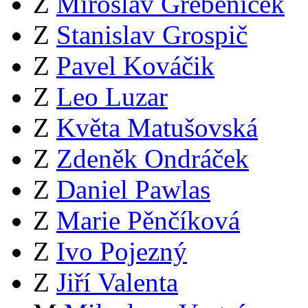
Z
Miroslav Grebeníček
Z
Stanislav Grospič
Z
Pavel Kováčik
Z
Leo Luzar
Z
Květa Matušovská
Z
Zdeněk Ondráček
Z
Daniel Pawlas
Z
Marie Pěnčíková
Z
Ivo Pojezný
Z
Jiří Valenta