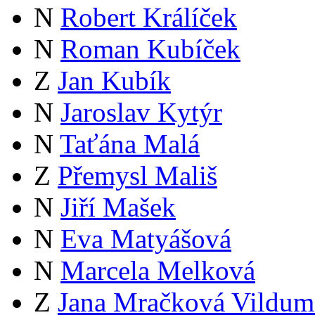
N
Robert Králíček
N
Roman Kubíček
Z
Jan Kubík
N
Jaroslav Kytýr
N
Taťána Malá
Z
Přemysl Mališ
N
Jiří Mašek
N
Eva Matyášová
N
Marcela Melková
Z
Jana Mračková Vildum