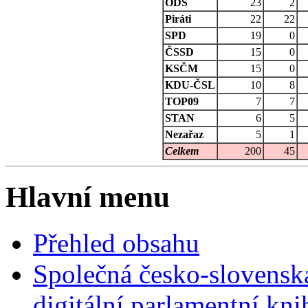
ODS
23
2
Piráti
22
22
SPD
19
0
ČSSD
15
0
KSČM
15
0
KDU-ČSL
10
8
TOP09
7
7
STAN
6
5
Nezařaz
5
1
Celkem
200
45
Hlavní menu
Přehled obsahu
Společná česko-slovensk
digitální parlamentní kn