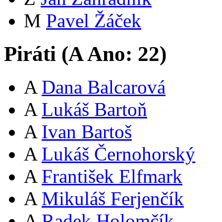
M
Pavel Žáček
Piráti (
A
Ano:
22
)
A
Dana Balcarová
A
Lukáš Bartoň
A
Ivan Bartoš
A
Lukáš Černohorský
A
František Elfmark
A
Mikuláš Ferjenčík
A
Radek Holomčík