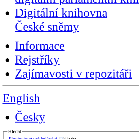
Digitální knihovna
České sněmy
Informace
Rejstříky
Zajímavosti v repozitáři
English
Česky
Hledat
Plnotextové vyhledávání