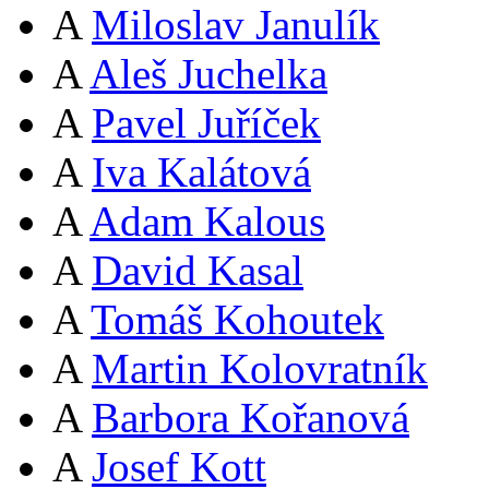
A
Miloslav Janulík
A
Aleš Juchelka
A
Pavel Juříček
A
Iva Kalátová
A
Adam Kalous
A
David Kasal
A
Tomáš Kohoutek
A
Martin Kolovratník
A
Barbora Kořanová
A
Josef Kott