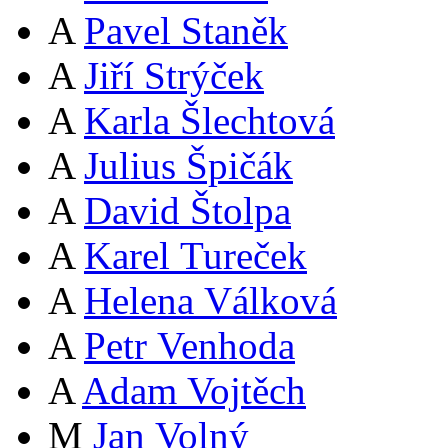
A
Pavel Staněk
A
Jiří Strýček
A
Karla Šlechtová
A
Julius Špičák
A
David Štolpa
A
Karel Tureček
A
Helena Válková
A
Petr Venhoda
A
Adam Vojtěch
M
Jan Volný