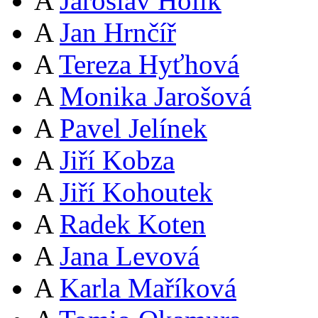
A
Jaroslav Holík
A
Jan Hrnčíř
A
Tereza Hyťhová
A
Monika Jarošová
A
Pavel Jelínek
A
Jiří Kobza
A
Jiří Kohoutek
A
Radek Koten
A
Jana Levová
A
Karla Maříková