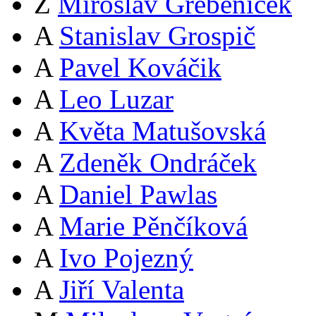
Z
Miroslav Grebeníček
A
Stanislav Grospič
A
Pavel Kováčik
A
Leo Luzar
A
Květa Matušovská
A
Zdeněk Ondráček
A
Daniel Pawlas
A
Marie Pěnčíková
A
Ivo Pojezný
A
Jiří Valenta