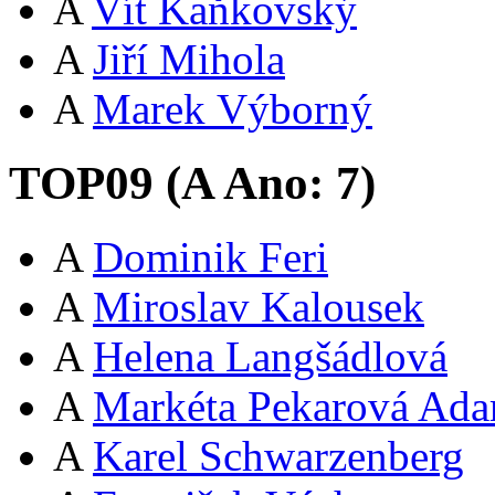
A
Vít Kaňkovský
A
Jiří Mihola
A
Marek Výborný
TOP09 (
A
Ano:
7
)
A
Dominik Feri
A
Miroslav Kalousek
A
Helena Langšádlová
A
Markéta Pekarová Ad
A
Karel Schwarzenberg