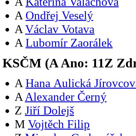
A
Kateřina Valachová
A
Ondřej Veselý
A
Václav Votava
A
Lubomír Zaorálek
KSČM (
A
Ano:
11
Z
Zdr
A
Hana Aulická Jírovcov
A
Alexander Černý
Z
Jiří Dolejš
M
Vojtěch Filip