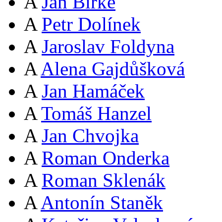
A
Jan Birke
A
Petr Dolínek
A
Jaroslav Foldyna
A
Alena Gajdůšková
A
Jan Hamáček
A
Tomáš Hanzel
A
Jan Chvojka
A
Roman Onderka
A
Roman Sklenák
A
Antonín Staněk