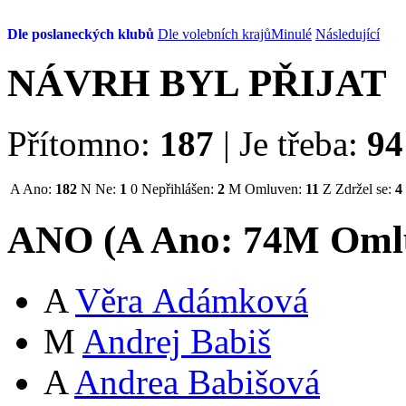
Dle poslaneckých klubů
Dle volebních krajů
Minulé
Následující
NÁVRH BYL PŘIJAT
Přítomno:
187
|
Je třeba:
94
A
Ano:
182
N
Ne:
1
0
Nepřihlášen:
2
M
Omluven:
11
Z
Zdržel se:
4
ANO (
A
Ano:
74
M
Oml
A
Věra Adámková
M
Andrej Babiš
A
Andrea Babišová