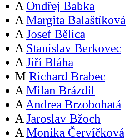
A
Ondřej Babka
A
Margita Balaštíková
A
Josef Bělica
A
Stanislav Berkovec
A
Jiří Bláha
M
Richard Brabec
A
Milan Brázdil
A
Andrea Brzobohatá
A
Jaroslav Bžoch
A
Monika Červíčková