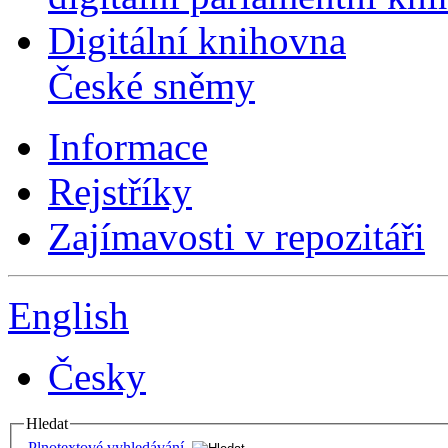
Digitální knihovna
České sněmy
Informace
Rejstříky
Zajímavosti v repozitáři
English
Česky
Hledat
Plnotextové vyhledávání