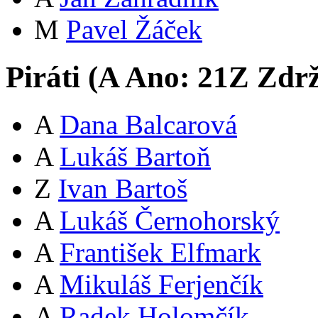
M
Pavel Žáček
Piráti (
A
Ano:
21
Z
Zdrž
A
Dana Balcarová
A
Lukáš Bartoň
Z
Ivan Bartoš
A
Lukáš Černohorský
A
František Elfmark
A
Mikuláš Ferjenčík
A
Radek Holomčík