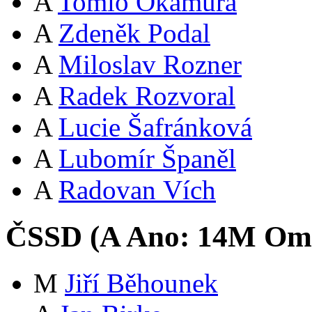
A
Tomio Okamura
A
Zdeněk Podal
A
Miloslav Rozner
A
Radek Rozvoral
A
Lucie Šafránková
A
Lubomír Španěl
A
Radovan Vích
ČSSD (
A
Ano:
14
M
Oml
M
Jiří Běhounek