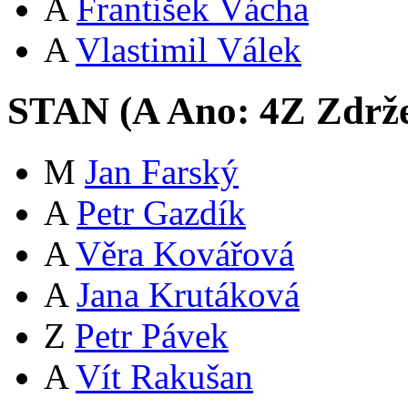
A
František Vácha
A
Vlastimil Válek
STAN (
A
Ano:
4
Z
Zdrže
M
Jan Farský
A
Petr Gazdík
A
Věra Kovářová
A
Jana Krutáková
Z
Petr Pávek
A
Vít Rakušan