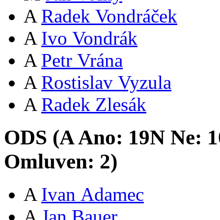
A
Radek Vondráček
A
Ivo Vondrák
A
Petr Vrána
A
Rostislav Vyzula
A
Radek Zlesák
ODS (
A
Ano:
19
N
Ne:
1
Omluven:
2
)
A
Ivan Adamec
A
Jan Bauer