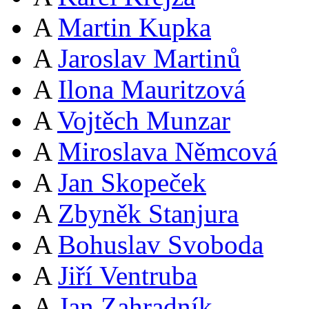
A
Martin Kupka
A
Jaroslav Martinů
A
Ilona Mauritzová
A
Vojtěch Munzar
A
Miroslava Němcová
A
Jan Skopeček
A
Zbyněk Stanjura
A
Bohuslav Svoboda
A
Jiří Ventruba
A
Jan Zahradník