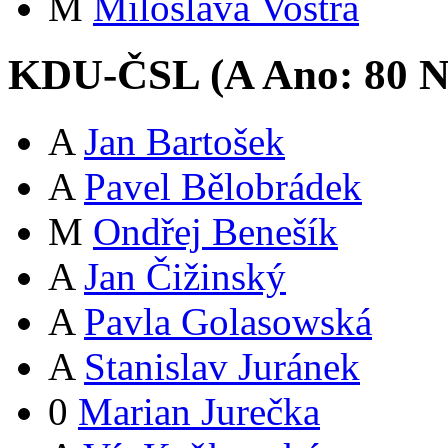
M
Miloslava Vostrá
KDU-ČSL (
A
Ano:
8
0
N
A
Jan Bartošek
A
Pavel Bělobrádek
M
Ondřej Benešík
A
Jan Čižinský
A
Pavla Golasowská
A
Stanislav Juránek
0
Marian Jurečka