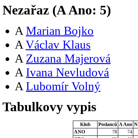
Nezařaz (
A
Ano:
5
)
A
Marian Bojko
A
Václav Klaus
A
Zuzana Majerová
A
Ivana Nevludová
A
Lubomír Volný
Tabulkovy vypis
Klub
Poslanců
A
Ano
N
ANO
78
74