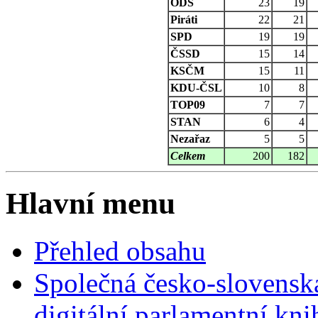
ODS
23
19
Piráti
22
21
SPD
19
19
ČSSD
15
14
KSČM
15
11
KDU-ČSL
10
8
TOP09
7
7
STAN
6
4
Nezařaz
5
5
Celkem
200
182
Hlavní menu
Přehled obsahu
Společná česko-slovensk
digitální parlamentní kn