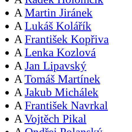
A
Martin Jiránek
A
Lukáš Kolářík
A
František Kopřiva
A
Lenka Kozlová
A
Jan Lipavský
A
Tomáš Martínek
A
Jakub Michálek
A
František Navrkal
A
Vojtěch Pikal
A
Ondřej Polanský