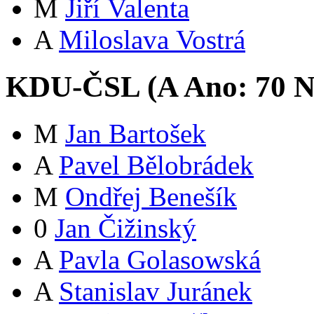
M
Jiří Valenta
A
Miloslava Vostrá
KDU-ČSL (
A
Ano:
7
0
N
M
Jan Bartošek
A
Pavel Bělobrádek
M
Ondřej Benešík
0
Jan Čižinský
A
Pavla Golasowská
A
Stanislav Juránek