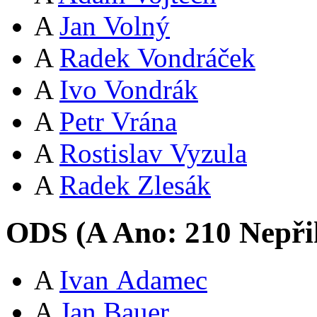
A
Jan Volný
A
Radek Vondráček
A
Ivo Vondrák
A
Petr Vrána
A
Rostislav Vyzula
A
Radek Zlesák
ODS (
A
Ano:
21
0
Nepři
A
Ivan Adamec
A
Jan Bauer