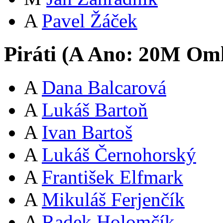
A
Pavel Žáček
Piráti (
A
Ano:
20
M
Oml
A
Dana Balcarová
A
Lukáš Bartoň
A
Ivan Bartoš
A
Lukáš Černohorský
A
František Elfmark
A
Mikuláš Ferjenčík
A
Radek Holomčík