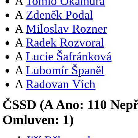
A
Tomio Okamura
A
Zdeněk Podal
A
Miloslav Rozner
A
Radek Rozvoral
A
Lucie Šafránková
A
Lubomír Španěl
A
Radovan Vích
ČSSD (
A
Ano:
11
0
Nepř
Omluven:
1
)