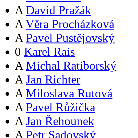
A
David Pražák
A
Věra Procházková
A
Pavel Pustějovský
0
Karel Rais
A
Michal Ratiborský
A
Jan Richter
A
Miloslava Rutová
A
Pavel Růžička
A
Jan Řehounek
A
Petr Sadovský