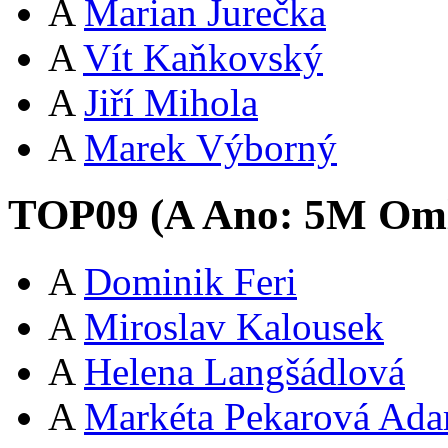
A
Marian Jurečka
A
Vít Kaňkovský
A
Jiří Mihola
A
Marek Výborný
TOP09 (
A
Ano:
5
M
Oml
A
Dominik Feri
A
Miroslav Kalousek
A
Helena Langšádlová
A
Markéta Pekarová Ad