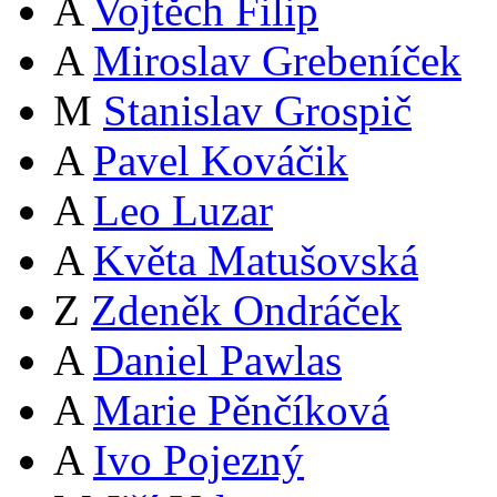
A
Vojtěch Filip
A
Miroslav Grebeníček
M
Stanislav Grospič
A
Pavel Kováčik
A
Leo Luzar
A
Květa Matušovská
Z
Zdeněk Ondráček
A
Daniel Pawlas
A
Marie Pěnčíková
A
Ivo Pojezný