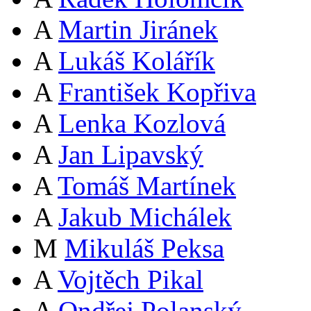
A
Martin Jiránek
A
Lukáš Kolářík
A
František Kopřiva
A
Lenka Kozlová
A
Jan Lipavský
A
Tomáš Martínek
A
Jakub Michálek
M
Mikuláš Peksa
A
Vojtěch Pikal
A
Ondřej Polanský