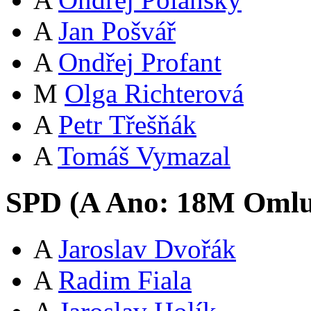
A
Jan Pošvář
A
Ondřej Profant
M
Olga Richterová
A
Petr Třešňák
A
Tomáš Vymazal
SPD (
A
Ano:
18
M
Omlu
A
Jaroslav Dvořák
A
Radim Fiala