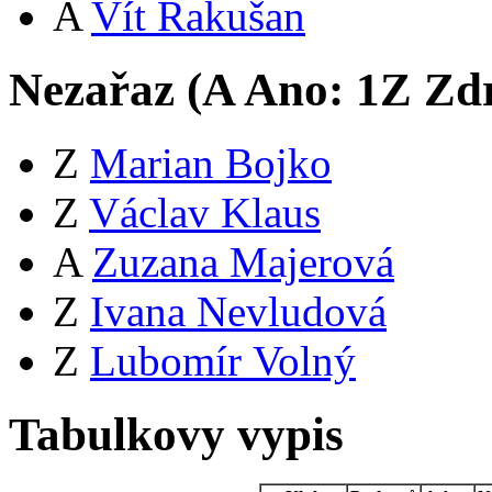
A
Vít Rakušan
Nezařaz (
A
Ano:
1
Z
Zdr
Z
Marian Bojko
Z
Václav Klaus
A
Zuzana Majerová
Z
Ivana Nevludová
Z
Lubomír Volný
Tabulkovy vypis