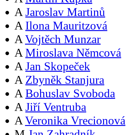
A
Jaroslav Martinů
A
Ilona Mauritzová
A
Vojtěch Munzar
A
Miroslava Němcová
A
Jan Skopeček
A
Zbyněk Stanjura
A
Bohuslav Svoboda
A
Jiří Ventruba
A
Veronika Vrecionová
M
Jan Zahradník