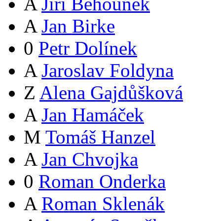
A
Jiří Běhounek
A
Jan Birke
0
Petr Dolínek
A
Jaroslav Foldyna
Z
Alena Gajdůšková
A
Jan Hamáček
M
Tomáš Hanzel
A
Jan Chvojka
0
Roman Onderka
A
Roman Sklenák