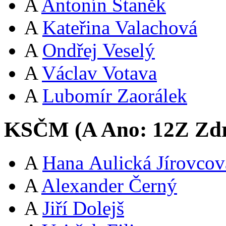
A
Antonín Staněk
A
Kateřina Valachová
A
Ondřej Veselý
A
Václav Votava
A
Lubomír Zaorálek
KSČM (
A
Ano:
12
Z
Zdr
A
Hana Aulická Jírovcov
A
Alexander Černý
A
Jiří Dolejš