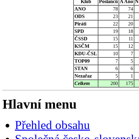
Klub
Poslanců
A
Ano
N
ANO
78
74
ODS
23
21
Piráti
22
20
SPD
19
18
ČSSD
15
11
KSČM
15
12
KDU-ČSL
10
7
TOP09
7
5
STAN
6
6
Nezařaz
5
1
Celkem
200
175
Hlavní menu
Přehled obsahu
Společná česko-slovensk