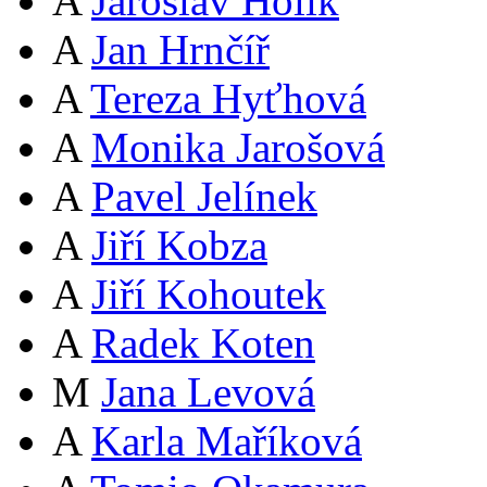
A
Jaroslav Holík
A
Jan Hrnčíř
A
Tereza Hyťhová
A
Monika Jarošová
A
Pavel Jelínek
A
Jiří Kobza
A
Jiří Kohoutek
A
Radek Koten
M
Jana Levová
A
Karla Maříková