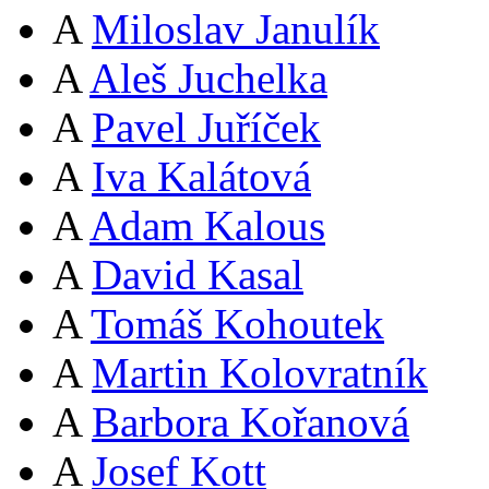
A
Miloslav Janulík
A
Aleš Juchelka
A
Pavel Juříček
A
Iva Kalátová
A
Adam Kalous
A
David Kasal
A
Tomáš Kohoutek
A
Martin Kolovratník
A
Barbora Kořanová
A
Josef Kott