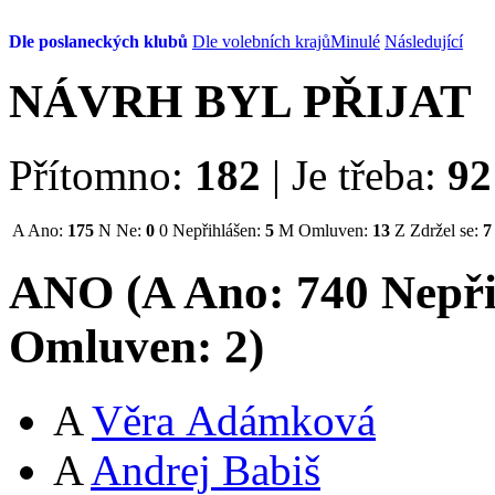
Dle poslaneckých klubů
Dle volebních krajů
Minulé
Následující
NÁVRH BYL PŘIJAT
Přítomno:
182
|
Je třeba:
92
A
Ano:
175
N
Ne:
0
0
Nepřihlášen:
5
M
Omluven:
13
Z
Zdržel se:
7
ANO (
A
Ano:
74
0
Nepři
Omluven:
2
)
A
Věra Adámková
A
Andrej Babiš