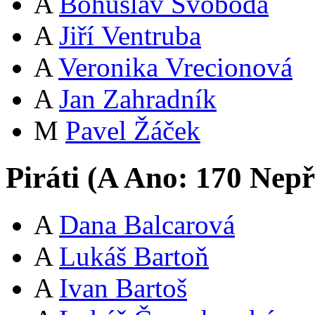
A
Bohuslav Svoboda
A
Jiří Ventruba
A
Veronika Vrecionová
A
Jan Zahradník
M
Pavel Žáček
Piráti (
A
Ano:
17
0
Nepř
A
Dana Balcarová
A
Lukáš Bartoň
A
Ivan Bartoš