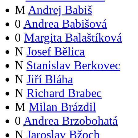
M
Andrej Babiš
0
Andrea Babišová
0
Margita Balaštíková
N
Josef Bělica
N
Stanislav Berkovec
N
Jiří Bláha
N
Richard Brabec
M
Milan Brázdil
0
Andrea Brzobohatá
N
Jaroslav Bžoch