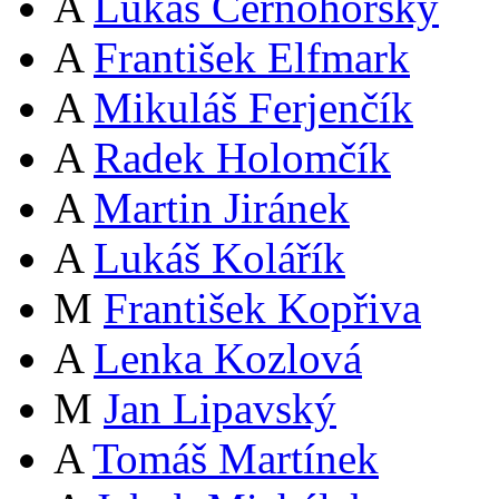
A
Lukáš Černohorský
A
František Elfmark
A
Mikuláš Ferjenčík
A
Radek Holomčík
A
Martin Jiránek
A
Lukáš Kolářík
M
František Kopřiva
A
Lenka Kozlová
M
Jan Lipavský
A
Tomáš Martínek