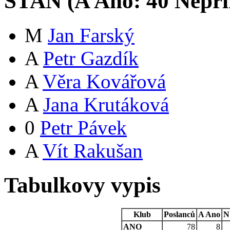
STAN (
A
Ano:
4
0
Nepři
M
Jan Farský
A
Petr Gazdík
A
Věra Kovářová
A
Jana Krutáková
0
Petr Pávek
A
Vít Rakušan
Tabulkovy vypis
Klub
Poslanců
A
Ano
N
ANO
78
8