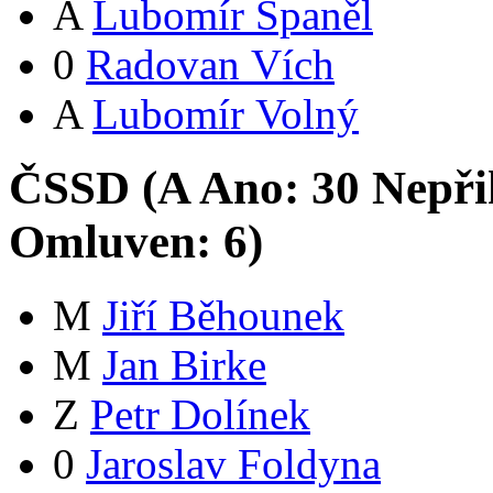
A
Lubomír Španěl
0
Radovan Vích
A
Lubomír Volný
ČSSD (
A
Ano:
3
0
Nepři
Omluven:
6
)
M
Jiří Běhounek
M
Jan Birke
Z
Petr Dolínek
0
Jaroslav Foldyna