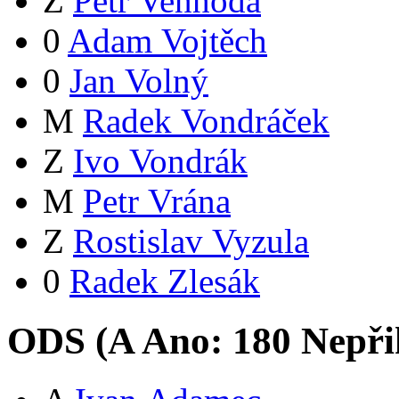
Z
Petr Venhoda
0
Adam Vojtěch
0
Jan Volný
M
Radek Vondráček
Z
Ivo Vondrák
M
Petr Vrána
Z
Rostislav Vyzula
0
Radek Zlesák
ODS (
A
Ano:
18
0
Nepři