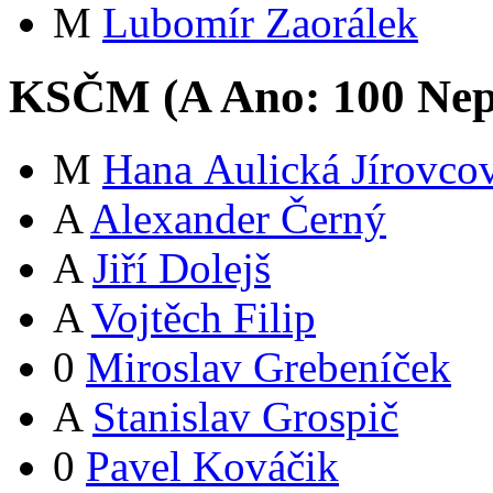
M
Lubomír Zaorálek
KSČM (
A
Ano:
10
0
Nep
M
Hana Aulická Jírovco
A
Alexander Černý
A
Jiří Dolejš
A
Vojtěch Filip
0
Miroslav Grebeníček
A
Stanislav Grospič
0
Pavel Kováčik