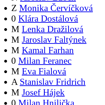
Z
Monika Červíčková
0
Klára Dostálová
M
Lenka Dražilová
M
Jaroslav Faltýnek
M
Kamal Farhan
0
Milan Feranec
M
Eva Fialová
A
Stanislav Fridrich
M
Josef Hájek
0
Milan Hnilička