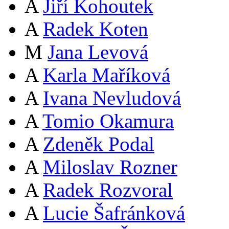
A
Jiří Kohoutek
A
Radek Koten
M
Jana Levová
A
Karla Maříková
A
Ivana Nevludová
A
Tomio Okamura
A
Zdeněk Podal
A
Miloslav Rozner
A
Radek Rozvoral
A
Lucie Šafránková