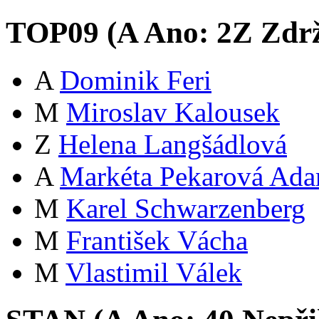
TOP09 (
A
Ano:
2
Z
Zdrž
A
Dominik Feri
M
Miroslav Kalousek
Z
Helena Langšádlová
A
Markéta Pekarová Ad
M
Karel Schwarzenberg
M
František Vácha
M
Vlastimil Válek