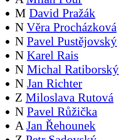
M
David Pražák
N
Věra Procházková
N
Pavel Pustějovský
N
Karel Rais
N
Michal Ratiborský
N
Jan Richter
Z
Miloslava Rutová
N
Pavel Růžička
A
Jan Řehounek
Z
Petr Sadovský