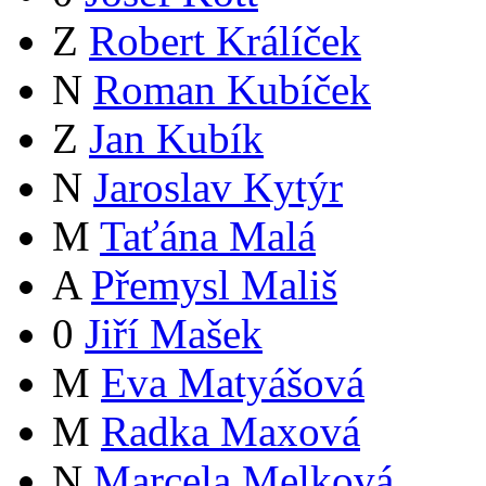
Z
Robert Králíček
N
Roman Kubíček
Z
Jan Kubík
N
Jaroslav Kytýr
M
Taťána Malá
A
Přemysl Mališ
0
Jiří Mašek
M
Eva Matyášová
M
Radka Maxová
N
Marcela Melková