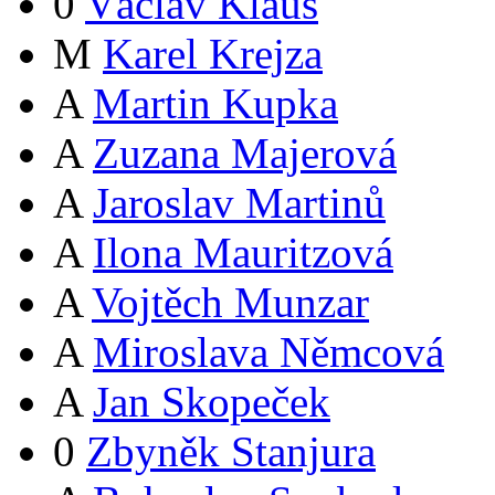
0
Václav Klaus
M
Karel Krejza
A
Martin Kupka
A
Zuzana Majerová
A
Jaroslav Martinů
A
Ilona Mauritzová
A
Vojtěch Munzar
A
Miroslava Němcová
A
Jan Skopeček
0
Zbyněk Stanjura