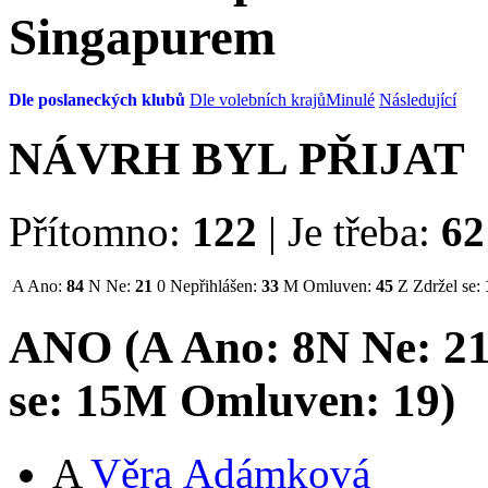
Singapurem
Dle poslaneckých klubů
Dle volebních krajů
Minulé
Následující
NÁVRH BYL PŘIJAT
Přítomno:
122
|
Je třeba:
62
A
Ano:
84
N
Ne:
21
0
Nepřihlášen:
33
M
Omluven:
45
Z
Zdržel se:
ANO (
A
Ano:
8
N
Ne:
2
se:
15
M
Omluven:
19
)
A
Věra Adámková