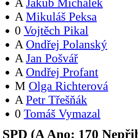
A
Jakub Michálek
A
Mikuláš Peksa
0
Vojtěch Pikal
A
Ondřej Polanský
A
Jan Pošvář
A
Ondřej Profant
M
Olga Richterová
A
Petr Třešňák
0
Tomáš Vymazal
SPD (
A
Ano:
17
0
Nepři