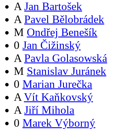
A
Jan Bartošek
A
Pavel Bělobrádek
M
Ondřej Benešík
0
Jan Čižinský
A
Pavla Golasowská
M
Stanislav Juránek
0
Marian Jurečka
A
Vít Kaňkovský
A
Jiří Mihola
0
Marek Výborný