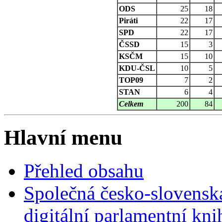
ODS
25
18
Piráti
22
17
SPD
22
17
ČSSD
15
3
KSČM
15
10
KDU-ČSL
10
5
TOP09
7
2
STAN
6
4
Celkem
200
84
Hlavní menu
Přehled obsahu
Společná česko-slovensk
digitální parlamentní kn