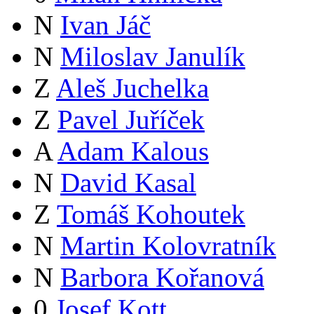
N
Ivan Jáč
N
Miloslav Janulík
Z
Aleš Juchelka
Z
Pavel Juříček
A
Adam Kalous
N
David Kasal
Z
Tomáš Kohoutek
N
Martin Kolovratník
N
Barbora Kořanová
0
Josef Kott