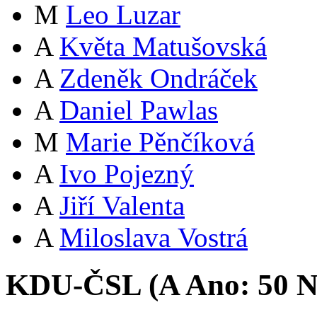
M
Leo Luzar
A
Květa Matušovská
A
Zdeněk Ondráček
A
Daniel Pawlas
M
Marie Pěnčíková
A
Ivo Pojezný
A
Jiří Valenta
A
Miloslava Vostrá
KDU-ČSL (
A
Ano:
5
0
N