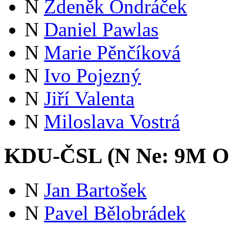
N
Zdeněk Ondráček
N
Daniel Pawlas
N
Marie Pěnčíková
N
Ivo Pojezný
N
Jiří Valenta
N
Miloslava Vostrá
KDU-ČSL (
N
Ne:
9
M
O
N
Jan Bartošek
N
Pavel Bělobrádek