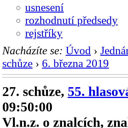
usnesení
rozhodnutí předsedy
rejstříky
Nacházíte se:
Úvod
›
Jedná
schůze
›
6. března 2019
27. schůze,
55. hlasov
09:50:00
Vl.n.z. o znalcích, zn