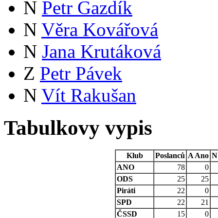
N
Petr Gazdík
N
Věra Kovářová
N
Jana Krutáková
Z
Petr Pávek
N
Vít Rakušan
Tabulkovy vypis
Klub
Poslanců
A
Ano
N
ANO
78
0
ODS
25
25
Piráti
22
0
SPD
22
21
ČSSD
15
0