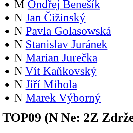
M
Ondřej Benešík
N
Jan Čižinský
N
Pavla Golasowská
N
Stanislav Juránek
N
Marian Jurečka
N
Vít Kaňkovský
N
Jiří Mihola
N
Marek Výborný
TOP09 (
N
Ne:
2
Z
Zdrže