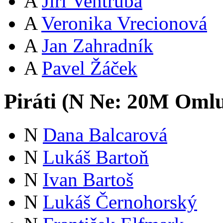
A
Jiří Ventruba
A
Veronika Vrecionová
A
Jan Zahradník
A
Pavel Žáček
Piráti (
N
Ne:
20
M
Omlu
N
Dana Balcarová
N
Lukáš Bartoň
N
Ivan Bartoš
N
Lukáš Černohorský