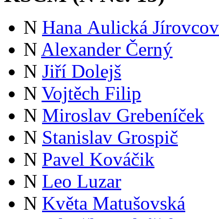
N
Hana Aulická Jírovcov
N
Alexander Černý
N
Jiří Dolejš
N
Vojtěch Filip
N
Miroslav Grebeníček
N
Stanislav Grospič
N
Pavel Kováčik
N
Leo Luzar
N
Květa Matušovská