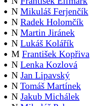
N
František Elfmark
N
Mikuláš Ferjenčík
N
Radek Holomčík
N
Martin Jiránek
N
Lukáš Kolářík
M
František Kopřiva
N
Lenka Kozlová
N
Jan Lipavský
N
Tomáš Martínek
N
Jakub Michálek