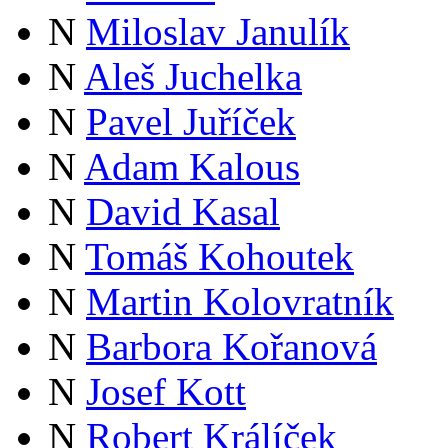
N
Miloslav Janulík
N
Aleš Juchelka
N
Pavel Juříček
N
Adam Kalous
N
David Kasal
N
Tomáš Kohoutek
N
Martin Kolovratník
N
Barbora Kořanová
N
Josef Kott
N
Robert Králíček