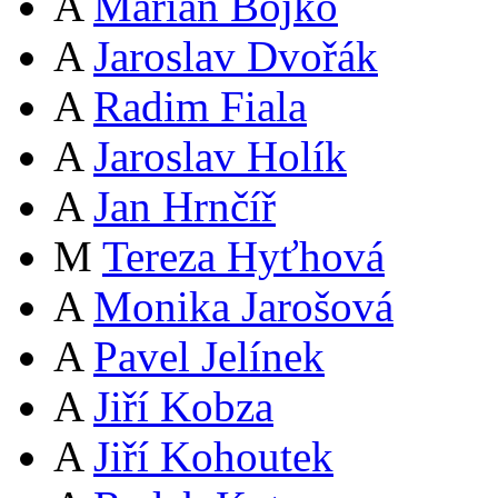
A
Marian Bojko
A
Jaroslav Dvořák
A
Radim Fiala
A
Jaroslav Holík
A
Jan Hrnčíř
M
Tereza Hyťhová
A
Monika Jarošová
A
Pavel Jelínek
A
Jiří Kobza
A
Jiří Kohoutek