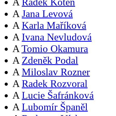
A
Radek Koten
A
Jana Levová
A
Karla Maříková
A
Ivana Nevludová
A
Tomio Okamura
A
Zdeněk Podal
A
Miloslav Rozner
A
Radek Rozvoral
A
Lucie Šafránková
A
Lubomír Španěl