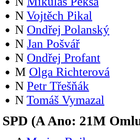
N
Mikuláš Peksa
N
Vojtěch Pikal
N
Ondřej Polanský
N
Jan Pošvář
N
Ondřej Profant
M
Olga Richterová
N
Petr Třešňák
N
Tomáš Vymazal
SPD (
A
Ano:
21
M
Omlu