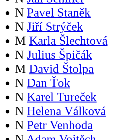
N
Pavel Staněk
N
Jiří Strýček
M
Karla Šlechtová
N
Julius Špičák
M
David Štolpa
N
Dan Ťok
N
Karel Tureček
N
Helena Válková
N
Petr Venhoda
N
Adam Vojtěch