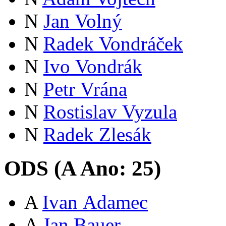
N
Jan Volný
N
Radek Vondráček
N
Ivo Vondrák
N
Petr Vrána
N
Rostislav Vyzula
N
Radek Zlesák
ODS (
A
Ano:
25
)
A
Ivan Adamec
A
Jan Bauer