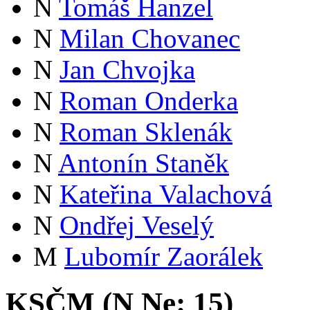
N
Tomáš Hanzel
N
Milan Chovanec
N
Jan Chvojka
N
Roman Onderka
N
Roman Sklenák
N
Antonín Staněk
N
Kateřina Valachová
N
Ondřej Veselý
M
Lubomír Zaorálek
KSČM (
N
Ne:
15
)