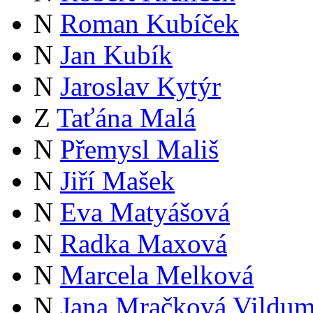
N
Roman Kubíček
N
Jan Kubík
N
Jaroslav Kytýr
Z
Taťána Malá
N
Přemysl Mališ
N
Jiří Mašek
N
Eva Matyášová
N
Radka Maxová
N
Marcela Melková
N
Jana Mračková Vildum