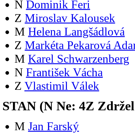
N
Dominik Feri
Z
Miroslav Kalousek
M
Helena Langšádlová
Z
Markéta Pekarová Ad
M
Karel Schwarzenberg
N
František Vácha
Z
Vlastimil Válek
STAN (
N
Ne:
4
Z
Zdržel
M
Jan Farský