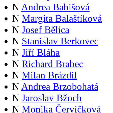
N
Andrea Babišová
N
Margita Balaštíková
N
Josef Bělica
N
Stanislav Berkovec
N
Jiří Bláha
N
Richard Brabec
N
Milan Brázdil
N
Andrea Brzobohatá
N
Jaroslav Bžoch
N
Monika Červíčková