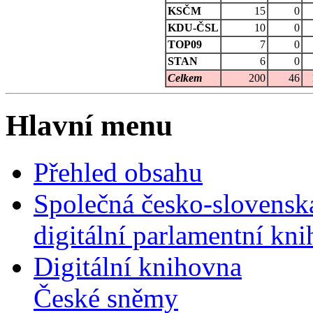
KSČM
15
0
KDU-ČSL
10
0
TOP09
7
0
STAN
6
0
Celkem
200
46
Hlavní menu
Přehled obsahu
Společná česko-slovensk
digitální parlamentní kn
Digitální knihovna
České sněmy