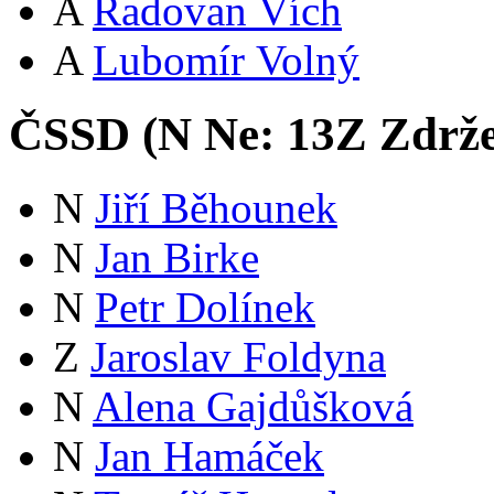
A
Radovan Vích
A
Lubomír Volný
ČSSD (
N
Ne:
13
Z
Zdrže
N
Jiří Běhounek
N
Jan Birke
N
Petr Dolínek
Z
Jaroslav Foldyna
N
Alena Gajdůšková
N
Jan Hamáček