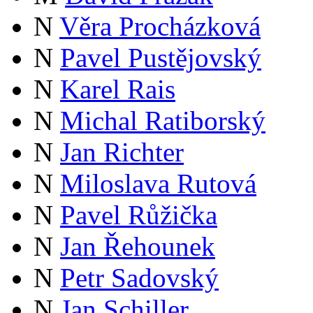
N
Věra Procházková
N
Pavel Pustějovský
N
Karel Rais
N
Michal Ratiborský
N
Jan Richter
N
Miloslava Rutová
N
Pavel Růžička
N
Jan Řehounek
N
Petr Sadovský
N
Jan Schiller