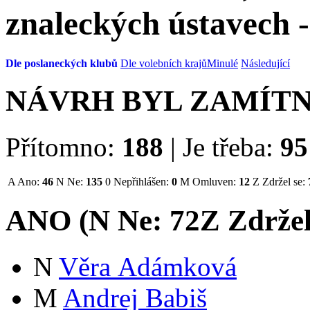
znaleckých ústavech 
Dle poslaneckých klubů
Dle volebních krajů
Minulé
Následující
NÁVRH BYL ZAMÍT
Přítomno:
188
|
Je třeba:
95
A
Ano:
46
N
Ne:
135
0
Nepřihlášen:
0
M
Omluven:
12
Z
Zdržel se:
ANO (
N
Ne:
72
Z
Zdržel
N
Věra Adámková
M
Andrej Babiš