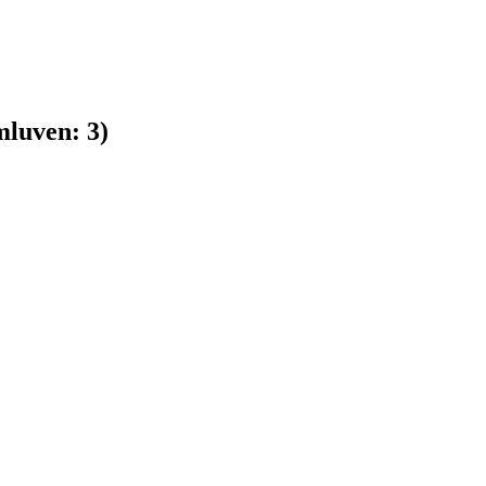
luven:
3
)