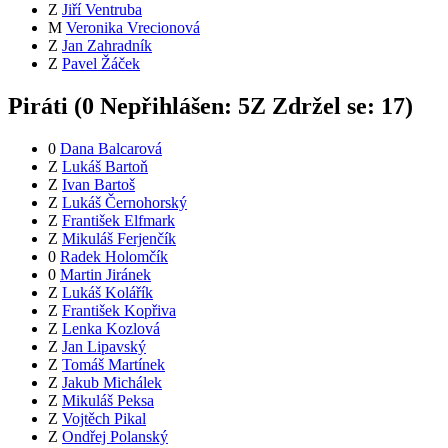
Z
Jiří Ventruba
M
Veronika Vrecionová
Z
Jan Zahradník
Z
Pavel Žáček
Piráti (
0
Nepřihlášen:
5
Z
Zdržel se:
17
)
0
Dana Balcarová
Z
Lukáš Bartoň
Z
Ivan Bartoš
Z
Lukáš Černohorský
Z
František Elfmark
Z
Mikuláš Ferjenčík
0
Radek Holomčík
0
Martin Jiránek
Z
Lukáš Kolářík
Z
František Kopřiva
Z
Lenka Kozlová
Z
Jan Lipavský
Z
Tomáš Martínek
Z
Jakub Michálek
Z
Mikuláš Peksa
Z
Vojtěch Pikal
Z
Ondřej Polanský