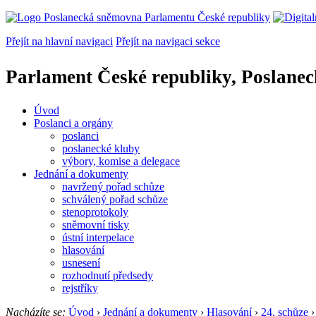
Přejít na hlavní navigaci
Přejít na navigaci sekce
Parlament České republiky, Poslane
Úvod
Poslanci a orgány
poslanci
poslanecké kluby
výbory, komise a delegace
Jednání a dokumenty
navržený pořad schůze
schválený pořad schůze
stenoprotokoly
sněmovní tisky
ústní interpelace
hlasování
usnesení
rozhodnutí předsedy
rejstříky
Nacházíte se:
Úvod
›
Jednání a dokumenty
›
Hlasování
›
24. schůze
›