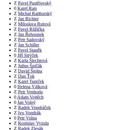
Z
Pavel Pustějovský
0
Karel Rais
Z
Michal Ratiborský
Z
Jan Richter
Z
Miloslava Rutová
Z
Pavel Růžička
Z
Jan Řehounek
Z
Petr Sadovský
Z
Jan Schiller
Z
Pavel Staněk
0
Jiří Strýček
Z
Karla Šlechtová
Z
Julius Špičák
Z
David Štolpa
Z
Dan Ťok
Z
Karel Tureček
0
Helena Válková
Z
Petr Venhoda
0
Adam Vojtěch
0
Jan Volný
Z
Radek Vondráček
Z
Ivo Vondrák
0
Petr Vrána
Z
Rostislav Vyzula
Z
Radek Zlesák