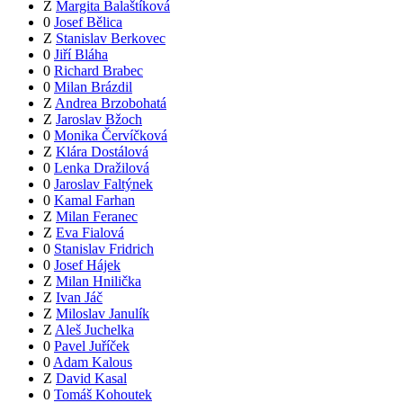
Z
Margita Balaštíková
0
Josef Bělica
Z
Stanislav Berkovec
0
Jiří Bláha
0
Richard Brabec
0
Milan Brázdil
Z
Andrea Brzobohatá
Z
Jaroslav Bžoch
0
Monika Červíčková
Z
Klára Dostálová
0
Lenka Dražilová
0
Jaroslav Faltýnek
0
Kamal Farhan
Z
Milan Feranec
Z
Eva Fialová
0
Stanislav Fridrich
0
Josef Hájek
Z
Milan Hnilička
Z
Ivan Jáč
Z
Miloslav Janulík
Z
Aleš Juchelka
0
Pavel Juříček
0
Adam Kalous
Z
David Kasal
0
Tomáš Kohoutek