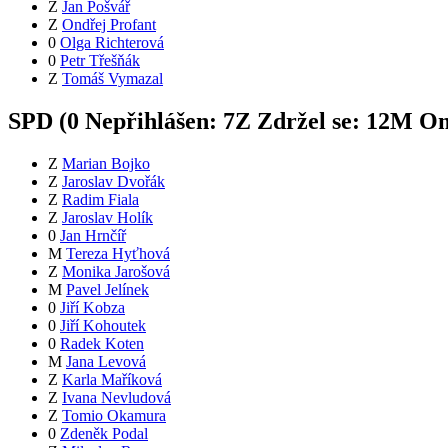
Z
Jan Pošvář
Z
Ondřej Profant
0
Olga Richterová
0
Petr Třešňák
Z
Tomáš Vymazal
SPD (
0
Nepřihlášen:
7
Z
Zdržel se:
12
M
Om
Z
Marian Bojko
Z
Jaroslav Dvořák
Z
Radim Fiala
Z
Jaroslav Holík
0
Jan Hrnčíř
M
Tereza Hyťhová
Z
Monika Jarošová
M
Pavel Jelínek
0
Jiří Kobza
0
Jiří Kohoutek
0
Radek Koten
M
Jana Levová
Z
Karla Maříková
Z
Ivana Nevludová
Z
Tomio Okamura
0
Zdeněk Podal