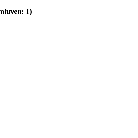
luven:
1
)