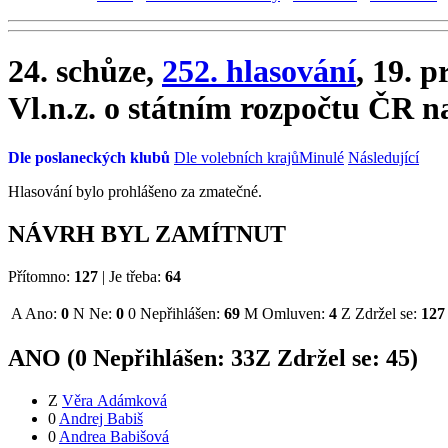
24. schůze,
252. hlasování
, 19. 
Vl.n.z. o státním rozpočtu ČR n
Dle poslaneckých klubů
Dle volebních krajů
Minulé
Následující
Hlasování bylo prohlášeno za zmatečné.
NÁVRH BYL ZAMÍTNUT
Přítomno:
127
|
Je třeba:
64
A
Ano:
0
N
Ne:
0
0
Nepřihlášen:
69
M
Omluven:
4
Z
Zdržel se:
127
ANO (
0
Nepřihlášen:
33
Z
Zdržel se:
45
)
Z
Věra Adámková
0
Andrej Babiš
0
Andrea Babišová