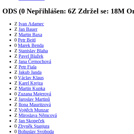
ODS (
0
Nepřihlášen:
6
Z
Zdržel se:
18
M
Om
Z
Ivan Adamec
Z
Jan Bauer
Z
Martin Baxa
0
Petr Beitl
0
Marek Benda
Z
Stanislav Blaha
Z
Pavel Blažek
Z
Jana Černochová
Z
Petr Fiala
Z
Jakub Janda
0
Václav Klaus
Z
Karel Krejza
Z
Martin Kupka
0
Zuzana Majerová
Z
Jaroslav Martinů
Z
Ilona Mauritzová
Z
Vojtěch Munzar
Z
Miroslava Němcová
Z
Jan Skopeček
0
Zbyněk Stanjura
0
Bohuslav Svoboda