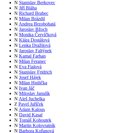
N
Stanislav Berkovec
N
Jiří Bláha
N
Richard Brabec
N
Milan Brázdil
N
Andrea Brzobohatá
N
Jaroslav Bžoch
N
Monika Červíčková
N
Klára Dostálová
N
Lenka Dražilová
N
Jaroslav Faltýnek
N
Kamal Farhan
N
Milan Feranec
N
Eva Fialová
N
Stanislav Fridrich
N
Josef Hájek
N
Milan Hnilička
N
Ivan Jáč
N
Miloslav Janulík
N
Aleš Juchelka
Z
Pavel Juříček
N
Adam Kalous
N
David Kasal
N
Tomáš Kohoutek
N
Martin Kolovratník
N
Barbora Kořanová