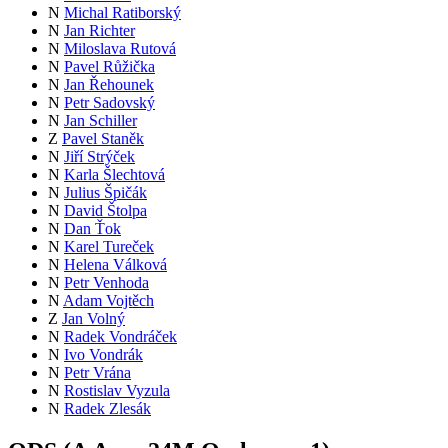
N
Michal Ratiborský
N
Jan Richter
N
Miloslava Rutová
N
Pavel Růžička
N
Jan Řehounek
N
Petr Sadovský
N
Jan Schiller
Z
Pavel Staněk
N
Jiří Strýček
N
Karla Šlechtová
N
Julius Špičák
N
David Štolpa
N
Dan Ťok
N
Karel Tureček
N
Helena Válková
N
Petr Venhoda
N
Adam Vojtěch
Z
Jan Volný
N
Radek Vondráček
N
Ivo Vondrák
N
Petr Vrána
N
Rostislav Vyzula
N
Radek Zlesák