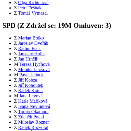
Z
Olga Richterová
Z
Petr Třešňák
Z
Tomáš Vymazal
SPD (
Z
Zdržel se:
19
M
Omluven:
3
)
Z
Marian Bojko
Z
Jaroslav Dvořák
Z
Radim Fiala
Z
Jaroslav Holík
Z
Jan Hrnčíř
M
Tereza Hyťhová
Z
Monika Jarošová
M
Pavel Jelínek
Z
Jiří Kobza
Z
Jiří Kohoutek
Z
Radek Koten
M
Jana Levová
Z
Karla Maříková
Z
Ivana Nevludová
Z
Tomio Okamura
Z
Zdeněk Podal
Z
Miloslav Rozner
Z
Radek Rozvoral