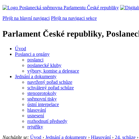
Přejít na hlavní navigaci
Přejít na navigaci sekce
Parlament České republiky, Poslane
Úvod
Poslanci a orgány
poslanci
poslanecké kluby
výbory, komise a delegace
Jednání a dokumenty
navržený pořad schůze
schválený pořad schůze
stenoprotokoly
sněmovní tisky
ústní interpelace
hlasování
usnesení
rozhodnutí předsedy
rejstříky
Nacházíte se:
Úvod
›
Jednání a dokumenty
›
Hlasování
›
24. schůze
›