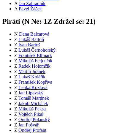
A
Jan Zahradník
A
Pavel Žáček
Piráti (
N
Ne:
1
Z
Zdržel se:
21
)
N
Dana Balcarová
Z
Lukáš Bartoň
Z
Ivan Bartoš
Z
Lukáš Černohorský
Z
František Elfmark
Z
Mikuláš Ferjenčík
Z
Radek Holomčík
Z
Martin Jiránek
Z
Lukáš Kolářík
Z
František Kopřiva
Z
Lenka Kozlová
Z
Jan Lipavský
Z
Tomáš Martínek
Z
Jakub Michálek
Z
Mikuláš Peksa
Z
Vojtěch Pikal
Z
Ondřej Polanský
Z
Jan Pošvář
Z
Ondřej Profant