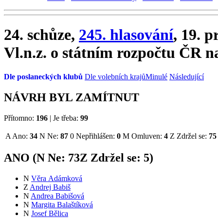
24. schůze,
245. hlasování
, 19. 
Vl.n.z. o státním rozpočtu ČR n
Dle poslaneckých klubů
Dle volebních krajů
Minulé
Následující
NÁVRH BYL ZAMÍTNUT
Přítomno:
196
|
Je třeba:
99
A
Ano:
34
N
Ne:
87
0
Nepřihlášen:
0
M
Omluven:
4
Z
Zdržel se:
75
ANO (
N
Ne:
73
Z
Zdržel se:
5
)
N
Věra Adámková
Z
Andrej Babiš
N
Andrea Babišová
N
Margita Balaštíková
N
Josef Bělica