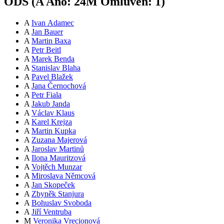
ODS (
A
Ano:
24
M
Omluven:
1
)
A
Ivan Adamec
A
Jan Bauer
A
Martin Baxa
A
Petr Beitl
A
Marek Benda
A
Stanislav Blaha
A
Pavel Blažek
A
Jana Černochová
A
Petr Fiala
A
Jakub Janda
A
Václav Klaus
A
Karel Krejza
A
Martin Kupka
A
Zuzana Majerová
A
Jaroslav Martinů
A
Ilona Mauritzová
A
Vojtěch Munzar
A
Miroslava Němcová
A
Jan Skopeček
A
Zbyněk Stanjura
A
Bohuslav Svoboda
A
Jiří Ventruba
M
Veronika Vrecionová