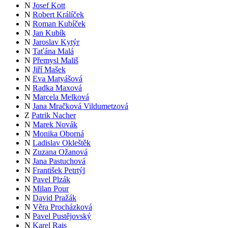
N
Josef Kott
N
Robert Králíček
N
Roman Kubíček
N
Jan Kubík
N
Jaroslav Kytýr
N
Taťána Malá
N
Přemysl Mališ
N
Jiří Mašek
N
Eva Matyášová
N
Radka Maxová
N
Marcela Melková
N
Jana Mračková Vildumetzová
Z
Patrik Nacher
N
Marek Novák
N
Monika Oborná
N
Ladislav Okleštěk
N
Zuzana Ožanová
N
Jana Pastuchová
N
František Petrtýl
N
Pavel Plzák
N
Milan Pour
N
David Pražák
N
Věra Procházková
N
Pavel Pustějovský
N
Karel Rais