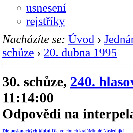
usnesení
rejstříky
Nacházíte se:
Úvod
›
Jedná
schůze
›
20. dubna 1995
30. schůze,
240. hlaso
11:14:00
Odpovědi na interpel
Dle poslaneckých klubů
Dle volebních krajů
Minulé
Následující