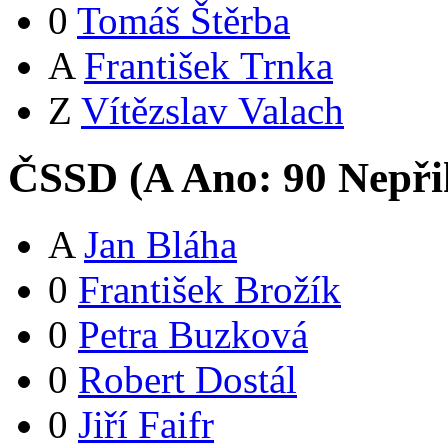
0
Tomáš Štěrba
A
František Trnka
Z
Vítězslav Valach
ČSSD (
A
Ano:
9
0
Nepři
A
Jan Bláha
0
František Brožík
0
Petra Buzková
0
Robert Dostál
0
Jiří Faifr