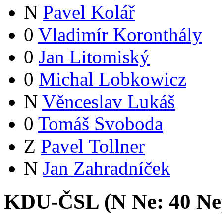
N
Pavel Kolář
0
Vladimír Koronthály
0
Jan Litomiský
0
Michal Lobkowicz
N
Věnceslav Lukáš
0
Tomáš Svoboda
Z
Pavel Tollner
N
Jan Zahradníček
KDU-ČSL (
N
Ne:
4
0
Ne