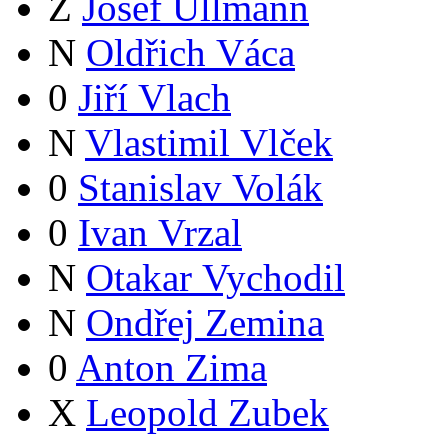
Z
Josef Ullmann
N
Oldřich Váca
0
Jiří Vlach
N
Vlastimil Vlček
0
Stanislav Volák
0
Ivan Vrzal
N
Otakar Vychodil
N
Ondřej Zemina
0
Anton Zima
X
Leopold Zubek