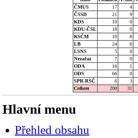
ČMUS
17
4
ČSSD
21
9
KDS
10
0
KDU-ČSL
18
0
KSČM
10
8
LB
24
6
LSNS
5
0
Nezařaz
7
0
ODA
16
1
ODS
66
0
SPR-RSČ
6
3
Celkem
200
31
Hlavní menu
Přehled obsahu