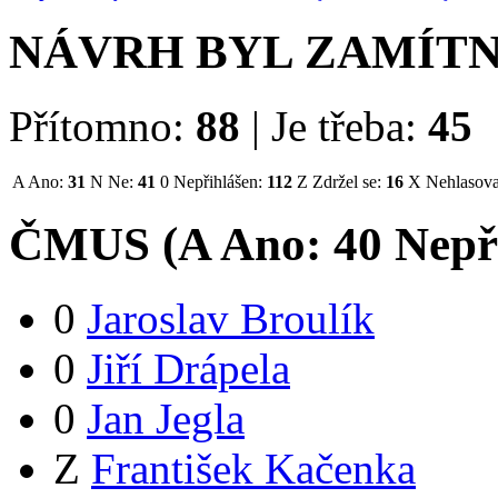
NÁVRH BYL ZAMÍT
Přítomno:
88
|
Je třeba:
45
A
Ano:
31
N
Ne:
41
0
Nepřihlášen:
112
Z
Zdržel se:
16
X
Nehlasova
ČMUS (
A
Ano:
4
0
Nepř
0
Jaroslav Broulík
0
Jiří Drápela
0
Jan Jegla
Z
František Kačenka