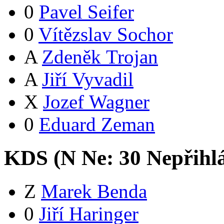
0
Pavel Seifer
0
Vítězslav Sochor
A
Zdeněk Trojan
A
Jiří Vyvadil
X
Jozef Wagner
0
Eduard Zeman
KDS (
N
Ne:
3
0
Nepřihl
Z
Marek Benda
0
Jiří Haringer