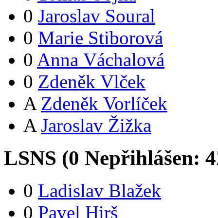
0
Jaroslav Soural
0
Marie Stiborová
0
Anna Váchalová
0
Zdeněk Vlček
A
Zdeněk Vorlíček
A
Jaroslav Žižka
LSNS (
0
Nepřihlášen:
4
0
Ladislav Blažek
0
Pavel Hirš