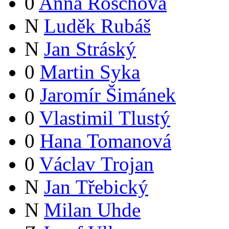
0
Anna Röschová
N
Luděk Rubáš
N
Jan Stráský
0
Martin Syka
0
Jaromír Šimánek
0
Vlastimil Tlustý
0
Hana Tomanová
0
Václav Trojan
N
Jan Třebický
N
Milan Uhde