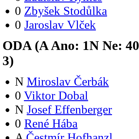
0
Zbyšek Stodůlka
0
Jaroslav Vlček
ODA (
A
Ano:
1
N
Ne:
4
3
)
N
Miroslav Čerbák
0
Viktor Dobal
N
Josef Effenberger
0
René Hába
A
Čestmír Hofhanzl