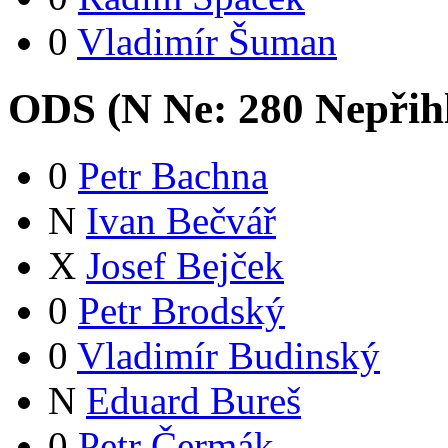
0
Vladimír Šuman
ODS (
N
Ne:
28
0
Nepřih
0
Petr Bachna
N
Ivan Bečvář
X
Josef Bejček
0
Petr Brodský
0
Vladimír Budinský
N
Eduard Bureš
0
Petr Čermák