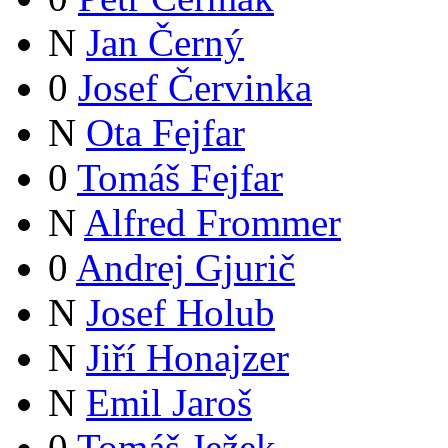
N
Jan Černý
0
Josef Červinka
N
Ota Fejfar
0
Tomáš Fejfar
N
Alfred Frommer
0
Andrej Gjurič
N
Josef Holub
N
Jiří Honajzer
N
Emil Jaroš
0
Tomáš Ježek