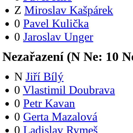
Z
Miroslav Kašpárek
0
Pavel Kulička
0
Jaroslav Unger
Nezařazení (
N
Ne:
1
0
Ne
N
Jiří Bílý
0
Vlastimil Doubrava
0
Petr Kavan
0
Gerta Mazalová
0
Ladislav Rymeš