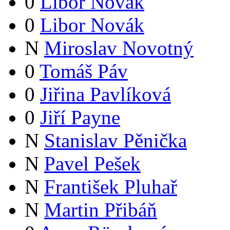
0
Libor Novák
0
Libor Novák
N
Miroslav Novotný
0
Tomáš Páv
0
Jiřina Pavlíková
0
Jiří Payne
N
Stanislav Pěnička
N
Pavel Pešek
N
František Pluhař
N
Martin Přibáň