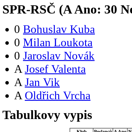
SPR-RSČ (
A
Ano:
3
0
Ne
0
Bohuslav Kuba
0
Milan Loukota
0
Jaroslav Novák
A
Josef Valenta
A
Jan Vik
A
Oldřich Vrcha
Tabulkovy vypis
Klub
Poslanců
A
Ano
N