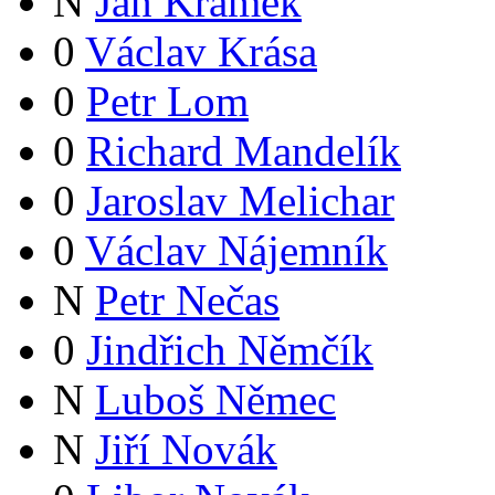
N
Jan Krámek
0
Václav Krása
0
Petr Lom
0
Richard Mandelík
0
Jaroslav Melichar
0
Václav Nájemník
N
Petr Nečas
0
Jindřich Němčík
N
Luboš Němec
N
Jiří Novák