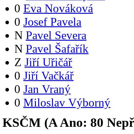
0
Eva Nováková
0
Josef Pavela
N
Pavel Severa
N
Pavel Šafařík
Z
Jiří Uřičář
0
Jiří Vačkář
0
Jan Vraný
0
Miloslav Výborný
KSČM (
A
Ano:
8
0
Nepř