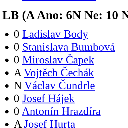
LB (
A
Ano:
6
N
Ne:
1
0
N
0
Ladislav Body
0
Stanislava Bumbová
0
Miroslav Čapek
A
Vojtěch Čechák
N
Václav Čundrle
0
Josef Hájek
0
Antonín Hrazdíra
A
Josef Hurta