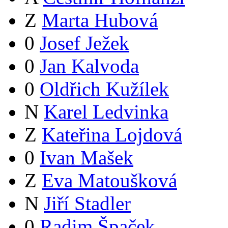
Z
Marta Hubová
0
Josef Ježek
0
Jan Kalvoda
0
Oldřich Kužílek
N
Karel Ledvinka
Z
Kateřina Lojdová
0
Ivan Mašek
Z
Eva Matoušková
N
Jiří Stadler
0
Radim Špaček