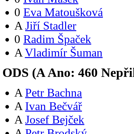
0
Eva Matoušková
A
Jiří Stadler
0
Radim Špaček
A
Vladimír Šuman
ODS (
A
Ano:
46
0
Nepři
A
Petr Bachna
A
Ivan Bečvář
A
Josef Bejček
A
Petr Brodský