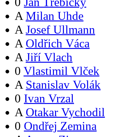
0
Jan Třebický
A
Milan Uhde
A
Josef Ullmann
A
Oldřich Váca
A
Jiří Vlach
0
Vlastimil Vlček
A
Stanislav Volák
0
Ivan Vrzal
A
Otakar Vychodil
0
Ondřej Zemina