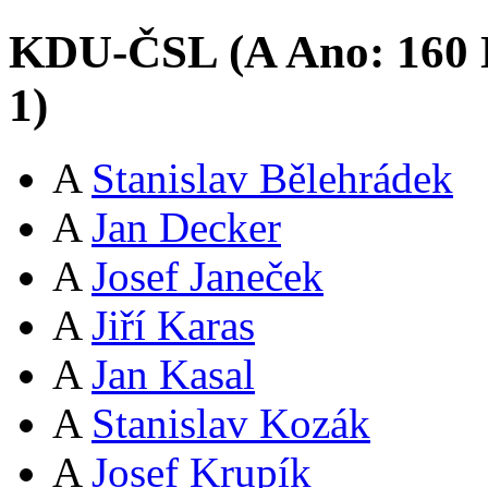
KDU-ČSL (
A
Ano:
16
0
1
)
A
Stanislav Bělehrádek
A
Jan Decker
A
Josef Janeček
A
Jiří Karas
A
Jan Kasal
A
Stanislav Kozák
A
Josef Krupík