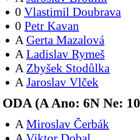
0
Vlastimil Doubrava
0
Petr Kavan
A
Gerta Mazalová
A
Ladislav Rymeš
A
Zbyšek Stodůlka
A
Jaroslav Vlček
ODA (
A
Ano:
6
N
Ne:
1
A
Miroslav Čerbák
A
Viktor Dobal