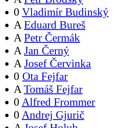
0
Vladimír Budinský
A
Eduard Bureš
A
Petr Čermák
A
Jan Černý
A
Josef Červinka
0
Ota Fejfar
A
Tomáš Fejfar
0
Alfred Frommer
0
Andrej Gjurič
A
Josef Holub