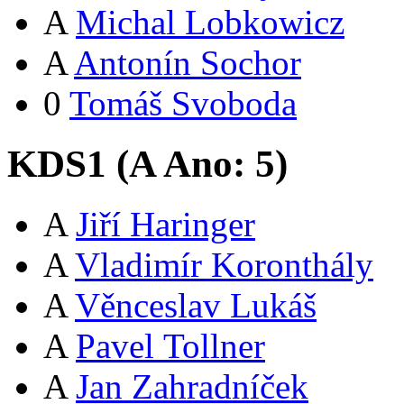
A
Michal Lobkowicz
A
Antonín Sochor
0
Tomáš Svoboda
KDS1 (
A
Ano:
5
)
A
Jiří Haringer
A
Vladimír Koronthály
A
Věnceslav Lukáš
A
Pavel Tollner
A
Jan Zahradníček