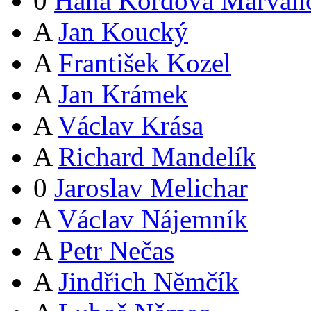
0
Hana Kordová Marvan
A
Jan Koucký
A
František Kozel
A
Jan Krámek
A
Václav Krása
A
Richard Mandelík
0
Jaroslav Melichar
A
Václav Nájemník
A
Petr Nečas
A
Jindřich Němčík