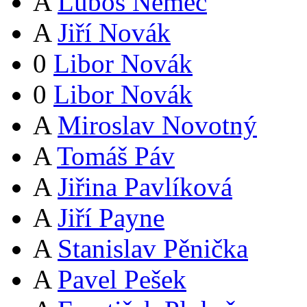
A
Luboš Němec
A
Jiří Novák
0
Libor Novák
0
Libor Novák
A
Miroslav Novotný
A
Tomáš Páv
A
Jiřina Pavlíková
A
Jiří Payne
A
Stanislav Pěnička
A
Pavel Pešek