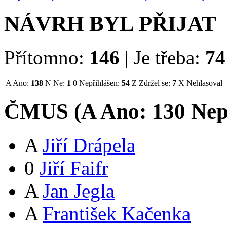
NÁVRH BYL PŘIJAT
Přítomno:
146
|
Je třeba:
74
A
Ano:
138
N
Ne:
1
0
Nepřihlášen:
54
Z
Zdržel se:
7
X
Nehlasoval
ČMUS (
A
Ano:
13
0
Nep
A
Jiří Drápela
0
Jiří Faifr
A
Jan Jegla
A
František Kačenka