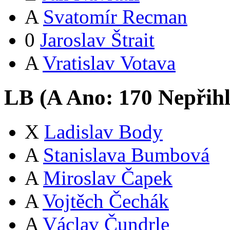
A
Svatomír Recman
0
Jaroslav Štrait
A
Vratislav Votava
LB (
A
Ano:
17
0
Nepřih
X
Ladislav Body
A
Stanislava Bumbová
A
Miroslav Čapek
A
Vojtěch Čechák
A
Václav Čundrle