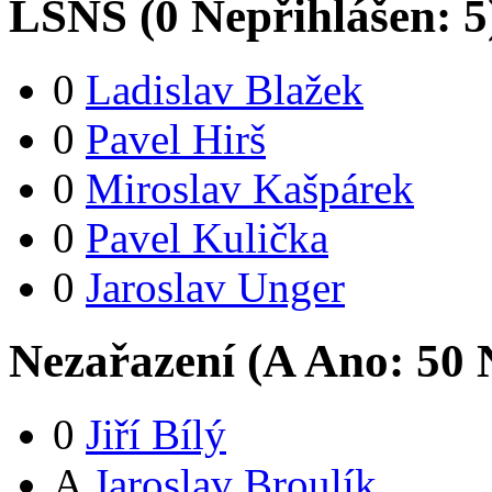
LSNS (
0
Nepřihlášen:
5
0
Ladislav Blažek
0
Pavel Hirš
0
Miroslav Kašpárek
0
Pavel Kulička
0
Jaroslav Unger
Nezařazení (
A
Ano:
5
0
N
0
Jiří Bílý
A
Jaroslav Broulík