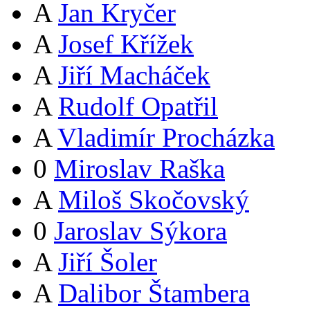
A
Jan Kryčer
A
Josef Křížek
A
Jiří Macháček
A
Rudolf Opatřil
A
Vladimír Procházka
0
Miroslav Raška
A
Miloš Skočovský
0
Jaroslav Sýkora
A
Jiří Šoler
A
Dalibor Štambera