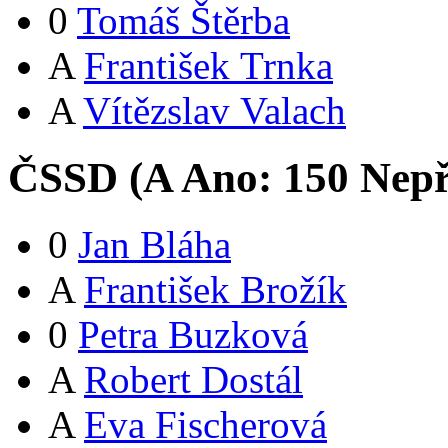
0
Tomáš Štěrba
A
František Trnka
A
Vítězslav Valach
ČSSD (
A
Ano:
15
0
Nepř
0
Jan Bláha
A
František Brožík
0
Petra Buzková
A
Robert Dostál
A
Eva Fischerová