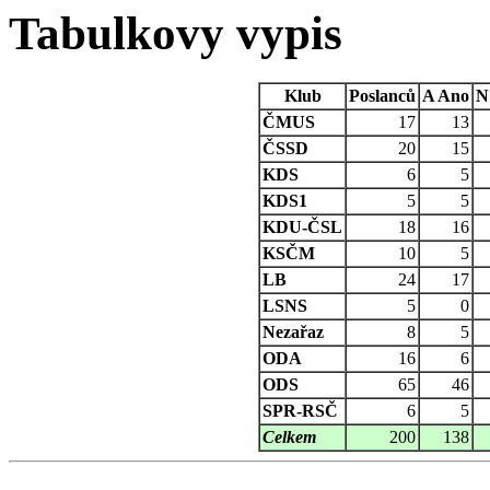
Tabulkovy vypis
Klub
Poslanců
A
Ano
N
ČMUS
17
13
ČSSD
20
15
KDS
6
5
KDS1
5
5
KDU-ČSL
18
16
KSČM
10
5
LB
24
17
LSNS
5
0
Nezařaz
8
5
ODA
16
6
ODS
65
46
SPR-RSČ
6
5
Celkem
200
138