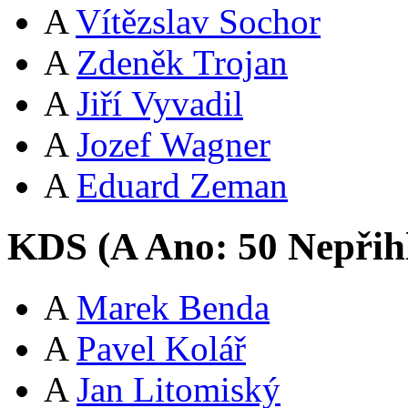
A
Vítězslav Sochor
A
Zdeněk Trojan
A
Jiří Vyvadil
A
Jozef Wagner
A
Eduard Zeman
KDS (
A
Ano:
5
0
Nepřih
A
Marek Benda
A
Pavel Kolář
A
Jan Litomiský