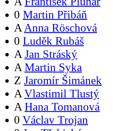
A
František Pluhař
0
Martin Přibáň
A
Anna Röschová
0
Luděk Rubáš
A
Jan Stráský
A
Martin Syka
Z
Jaromír Šimánek
A
Vlastimil Tlustý
A
Hana Tomanová
0
Václav Trojan