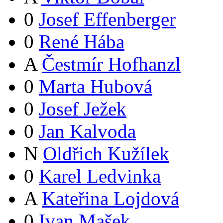
0
Josef Effenberger
0
René Hába
A
Čestmír Hofhanzl
0
Marta Hubová
0
Josef Ježek
0
Jan Kalvoda
N
Oldřich Kužílek
0
Karel Ledvinka
A
Kateřina Lojdová
0
Ivan Mašek