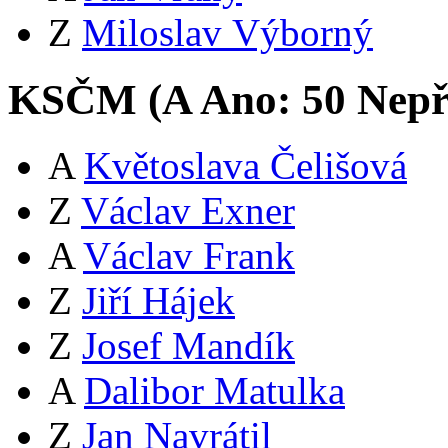
Z
Miloslav Výborný
KSČM (
A
Ano:
5
0
Nepř
A
Květoslava Čelišová
Z
Václav Exner
A
Václav Frank
Z
Jiří Hájek
Z
Josef Mandík
A
Dalibor Matulka
Z
Jan Navrátil