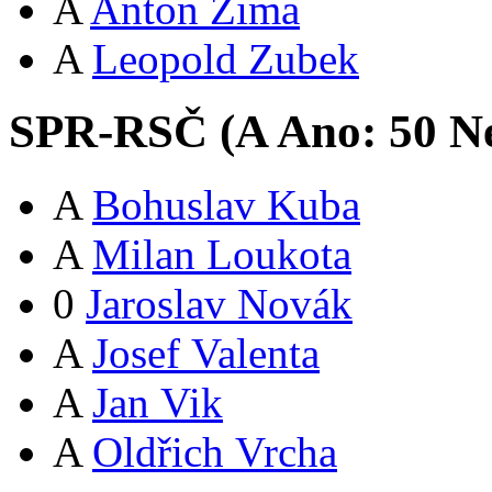
A
Anton Zima
A
Leopold Zubek
SPR-RSČ (
A
Ano:
5
0
Ne
A
Bohuslav Kuba
A
Milan Loukota
0
Jaroslav Novák
A
Josef Valenta
A
Jan Vik
A
Oldřich Vrcha