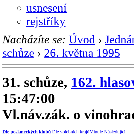
usnesení
rejstříky
Nacházíte se:
Úvod
›
Jedná
schůze
›
26. května 1995
31. schůze,
162. hlaso
15:47:00
Vl.náv.zák. o vinohrad
Dle poslaneckých klubů
Dle volebních krajů
Minulé
Následující