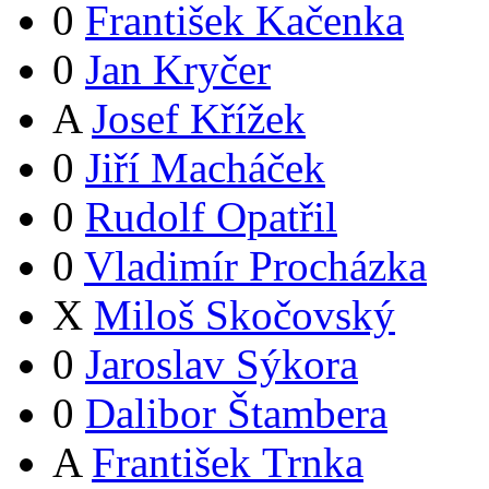
0
František Kačenka
0
Jan Kryčer
A
Josef Křížek
0
Jiří Macháček
0
Rudolf Opatřil
0
Vladimír Procházka
X
Miloš Skočovský
0
Jaroslav Sýkora
0
Dalibor Štambera
A
František Trnka