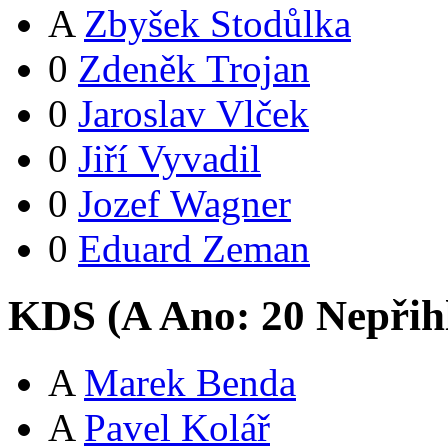
A
Zbyšek Stodůlka
0
Zdeněk Trojan
0
Jaroslav Vlček
0
Jiří Vyvadil
0
Jozef Wagner
0
Eduard Zeman
KDS (
A
Ano:
2
0
Nepřih
A
Marek Benda
A
Pavel Kolář