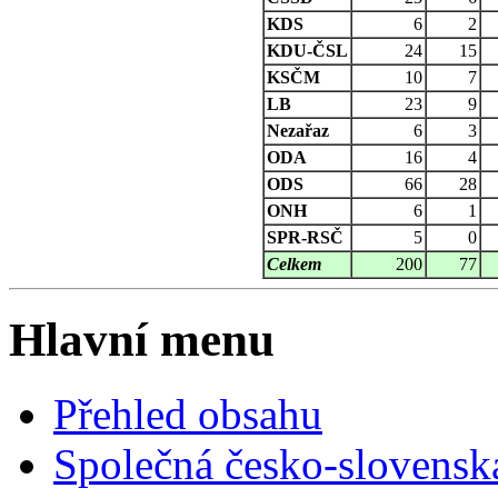
KDS
6
2
KDU-ČSL
24
15
KSČM
10
7
LB
23
9
Nezařaz
6
3
ODA
16
4
ODS
66
28
ONH
6
1
SPR-RSČ
5
0
Celkem
200
77
Hlavní menu
Přehled obsahu
Společná česko-slovensk