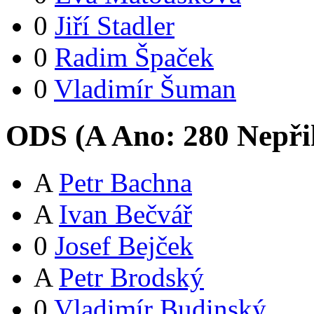
0
Jiří Stadler
0
Radim Špaček
0
Vladimír Šuman
ODS (
A
Ano:
28
0
Nepři
A
Petr Bachna
A
Ivan Bečvář
0
Josef Bejček
A
Petr Brodský
0
Vladimír Budinský