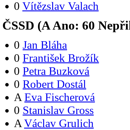
0
Vítězslav Valach
ČSSD (
A
Ano:
6
0
Nepři
0
Jan Bláha
0
František Brožík
0
Petra Buzková
0
Robert Dostál
A
Eva Fischerová
0
Stanislav Gross
A
Václav Grulich