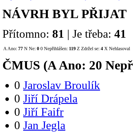
NÁVRH BYL PŘIJAT
Přítomno:
81
|
Je třeba:
41
A
Ano:
77
N
Ne:
0
0
Nepřihlášen:
119
Z
Zdržel se:
4
X
Nehlasoval
ČMUS (
A
Ano:
2
0
Nepř
0
Jaroslav Broulík
0
Jiří Drápela
0
Jiří Faifr
0
Jan Jegla