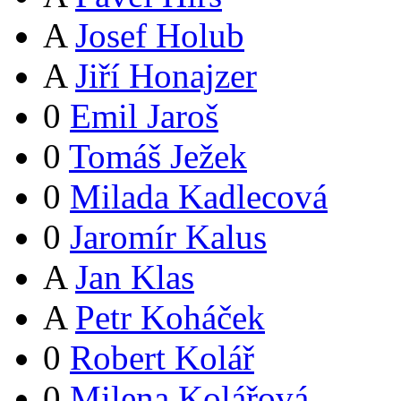
A
Josef Holub
A
Jiří Honajzer
0
Emil Jaroš
0
Tomáš Ježek
0
Milada Kadlecová
0
Jaromír Kalus
A
Jan Klas
A
Petr Koháček
0
Robert Kolář
0
Milena Kolářová