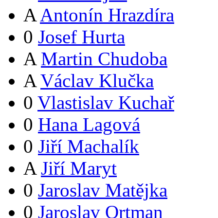
A
Antonín Hrazdíra
0
Josef Hurta
A
Martin Chudoba
A
Václav Klučka
0
Vlastislav Kuchař
0
Hana Lagová
0
Jiří Machalík
A
Jiří Maryt
0
Jaroslav Matějka
0
Jaroslav Ortman