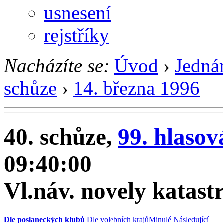
usnesení
rejstříky
Nacházíte se:
Úvod
›
Jedná
schůze
›
14. března 1996
40. schůze,
99. hlasov
09:40:00
Vl.náv. novely katast
Dle poslaneckých klubů
Dle volebních krajů
Minulé
Následující