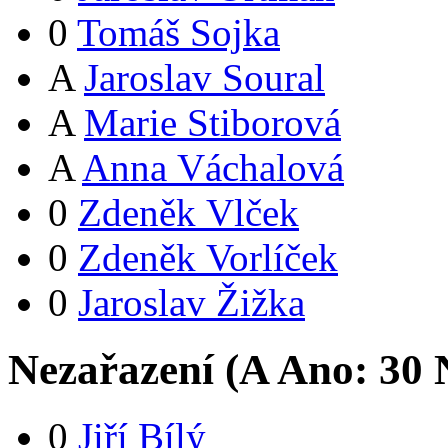
0
Tomáš Sojka
A
Jaroslav Soural
A
Marie Stiborová
A
Anna Váchalová
0
Zdeněk Vlček
0
Zdeněk Vorlíček
0
Jaroslav Žižka
Nezařazení (
A
Ano:
3
0
N
0
Jiří Bílý