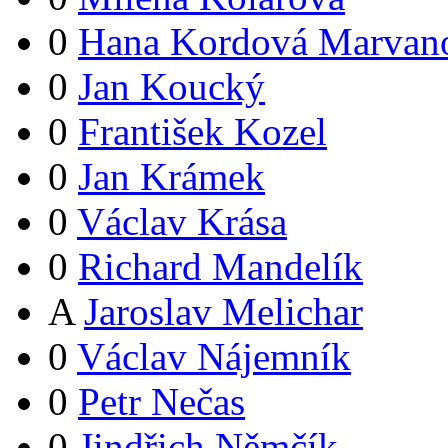
0
Hana Kordová Marvan
0
Jan Koucký
0
František Kozel
0
Jan Krámek
0
Václav Krása
0
Richard Mandelík
A
Jaroslav Melichar
0
Václav Nájemník
0
Petr Nečas
0
Jindřich Němčík