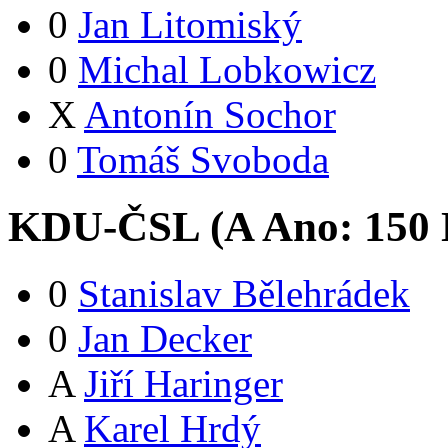
0
Jan Litomiský
0
Michal Lobkowicz
X
Antonín Sochor
0
Tomáš Svoboda
KDU-ČSL (
A
Ano:
15
0
0
Stanislav Bělehrádek
0
Jan Decker
A
Jiří Haringer
A
Karel Hrdý