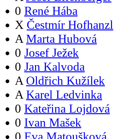
0
René Hába
X
Čestmír Hofhanzl
A
Marta Hubová
0
Josef Ježek
0
Jan Kalvoda
A
Oldřich Kužílek
A
Karel Ledvinka
0
Kateřina Lojdová
0
Ivan Mašek
0
Eva Matoušková