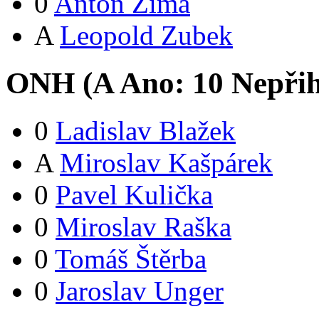
0
Anton Zima
A
Leopold Zubek
ONH (
A
Ano:
1
0
Nepřih
0
Ladislav Blažek
A
Miroslav Kašpárek
0
Pavel Kulička
0
Miroslav Raška
0
Tomáš Štěrba
0
Jaroslav Unger