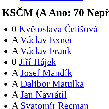
KSČM (
A
Ano:
7
0
Nepř
0
Květoslava Čelišová
A
Václav Exner
A
Václav Frank
0
Jiří Hájek
A
Josef Mandík
A
Dalibor Matulka
A
Jan Navrátil
A
Svatomír Recman