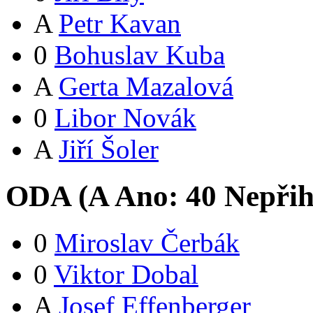
A
Petr Kavan
0
Bohuslav Kuba
A
Gerta Mazalová
0
Libor Novák
A
Jiří Šoler
ODA (
A
Ano:
4
0
Nepřih
0
Miroslav Čerbák
0
Viktor Dobal
A
Josef Effenberger