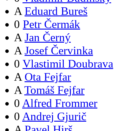
A
Eduard Bureš
0
Petr Čermák
A
Jan Černý
A
Josef Červinka
0
Vlastimil Doubrava
A
Ota Fejfar
A
Tomáš Fejfar
0
Alfred Frommer
0
Andrej Gjurič
A
Pavel Hirš