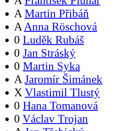
A
František Pluhař
A
Martin Přibáň
A
Anna Röschová
0
Luděk Rubáš
0
Jan Stráský
0
Martin Syka
A
Jaromír Šimánek
X
Vlastimil Tlustý
0
Hana Tomanová
0
Václav Trojan