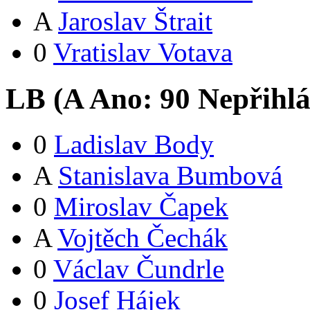
A
Jaroslav Štrait
0
Vratislav Votava
LB (
A
Ano:
9
0
Nepřihlá
0
Ladislav Body
A
Stanislava Bumbová
0
Miroslav Čapek
A
Vojtěch Čechák
0
Václav Čundrle
0
Josef Hájek