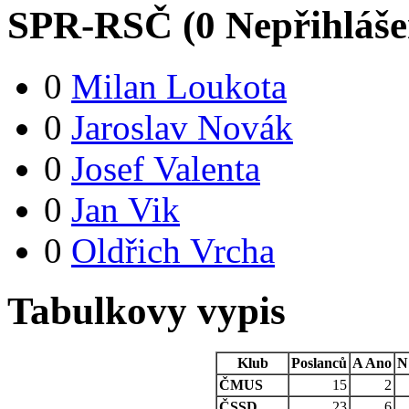
SPR-RSČ (
0
Nepřihláš
0
Milan Loukota
0
Jaroslav Novák
0
Josef Valenta
0
Jan Vik
0
Oldřich Vrcha
Tabulkovy vypis
Klub
Poslanců
A
Ano
N
ČMUS
15
2
ČSSD
23
6