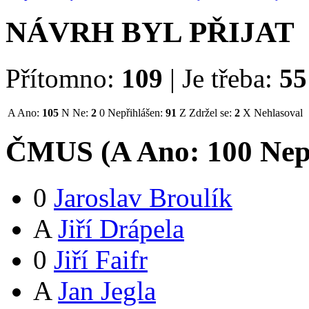
NÁVRH BYL PŘIJAT
Přítomno:
109
|
Je třeba:
55
A
Ano:
105
N
Ne:
2
0
Nepřihlášen:
91
Z
Zdržel se:
2
X
Nehlasoval
ČMUS (
A
Ano:
10
0
Nep
0
Jaroslav Broulík
A
Jiří Drápela
0
Jiří Faifr
A
Jan Jegla