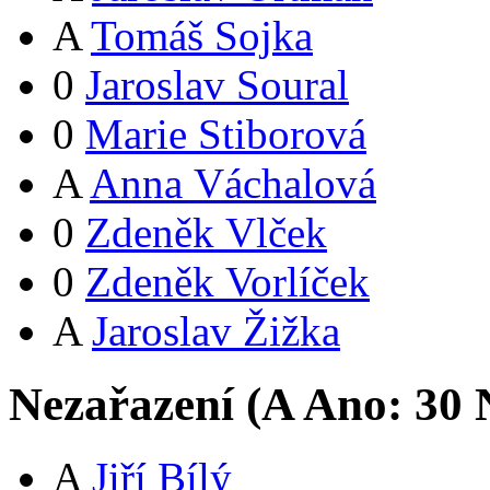
A
Tomáš Sojka
0
Jaroslav Soural
0
Marie Stiborová
A
Anna Váchalová
0
Zdeněk Vlček
0
Zdeněk Vorlíček
A
Jaroslav Žižka
Nezařazení (
A
Ano:
3
0
N
A
Jiří Bílý