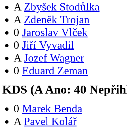
A
Zbyšek Stodůlka
A
Zdeněk Trojan
0
Jaroslav Vlček
0
Jiří Vyvadil
A
Jozef Wagner
0
Eduard Zeman
KDS (
A
Ano:
4
0
Nepřih
0
Marek Benda
A
Pavel Kolář