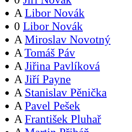
A
Libor Novák
0
Libor Novák
A
Miroslav Novotný
A
Tomáš Páv
A
Jiřina Pavlíková
A
Jiří Payne
A
Stanislav Pěnička
A
Pavel Pešek
A
František Pluhař