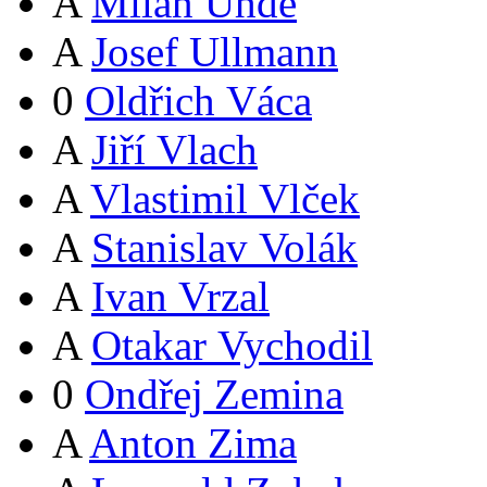
A
Milan Uhde
A
Josef Ullmann
0
Oldřich Váca
A
Jiří Vlach
A
Vlastimil Vlček
A
Stanislav Volák
A
Ivan Vrzal
A
Otakar Vychodil
0
Ondřej Zemina
A
Anton Zima