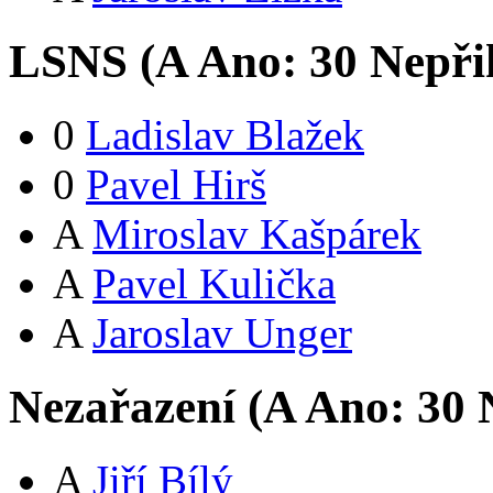
LSNS (
A
Ano:
3
0
Nepři
0
Ladislav Blažek
0
Pavel Hirš
A
Miroslav Kašpárek
A
Pavel Kulička
A
Jaroslav Unger
Nezařazení (
A
Ano:
3
0
N
A
Jiří Bílý