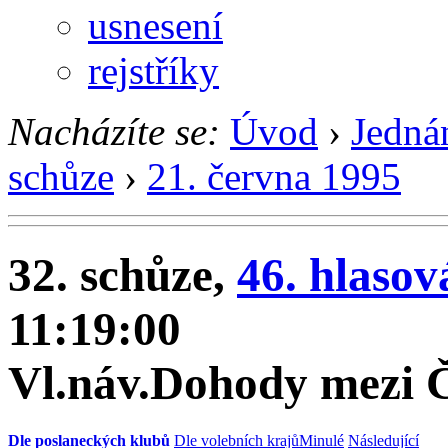
usnesení
rejstříky
Nacházíte se:
Úvod
›
Jedná
schůze
›
21. června 1995
32. schůze,
46. hlasov
11:19:00
Vl.náv.Dohody mezi 
Dle poslaneckých klubů
Dle volebních krajů
Minulé
Následující