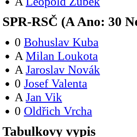
A
Leopold Zubek
SPR-RSČ (
A
Ano:
3
0
Ne
0
Bohuslav Kuba
A
Milan Loukota
A
Jaroslav Novák
0
Josef Valenta
A
Jan Vik
0
Oldřich Vrcha
Tabulkovy vypis