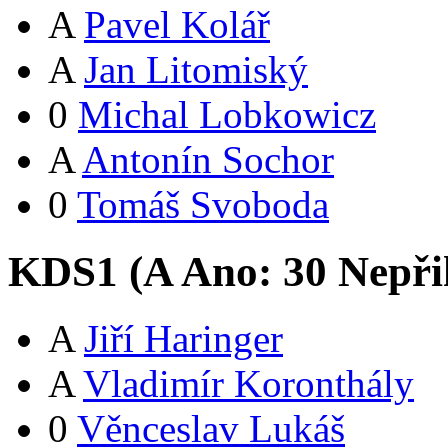
A
Pavel Kolář
A
Jan Litomiský
0
Michal Lobkowicz
A
Antonín Sochor
0
Tomáš Svoboda
KDS1 (
A
Ano:
3
0
Nepři
A
Jiří Haringer
A
Vladimír Koronthály
0
Věnceslav Lukáš