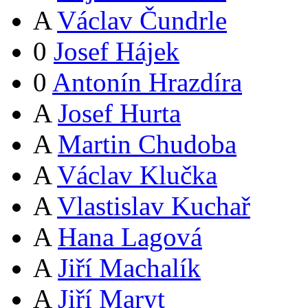
A
Václav Čundrle
0
Josef Hájek
0
Antonín Hrazdíra
A
Josef Hurta
A
Martin Chudoba
A
Václav Klučka
A
Vlastislav Kuchař
A
Hana Lagová
A
Jiří Machalík
A
Jiří Maryt