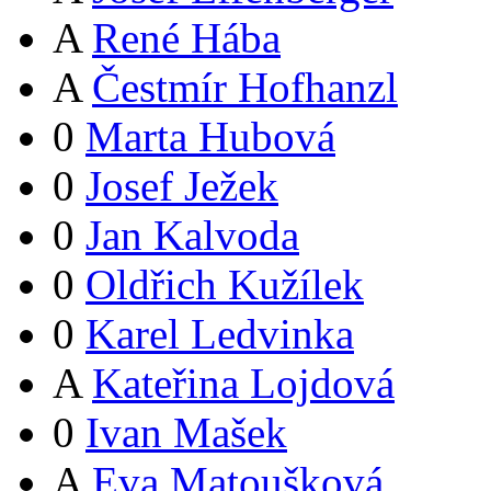
A
René Hába
A
Čestmír Hofhanzl
0
Marta Hubová
0
Josef Ježek
0
Jan Kalvoda
0
Oldřich Kužílek
0
Karel Ledvinka
A
Kateřina Lojdová
0
Ivan Mašek
A
Eva Matoušková