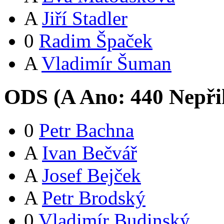
A
Jiří Stadler
0
Radim Špaček
A
Vladimír Šuman
ODS (
A
Ano:
44
0
Nepři
0
Petr Bachna
A
Ivan Bečvář
A
Josef Bejček
A
Petr Brodský
0
Vladimír Budinský