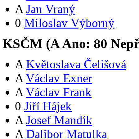
A
Jan Vraný
0
Miloslav Výborný
KSČM (
A
Ano:
8
0
Nepř
A
Květoslava Čelišová
A
Václav Exner
A
Václav Frank
0
Jiří Hájek
A
Josef Mandík
A
Dalibor Matulka