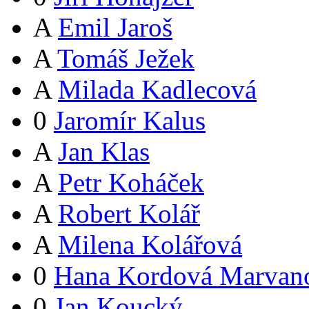
A
Emil Jaroš
A
Tomáš Ježek
A
Milada Kadlecová
0
Jaromír Kalus
A
Jan Klas
A
Petr Koháček
A
Robert Kolář
A
Milena Kolářová
0
Hana Kordová Marvan
0
Jan Koucký