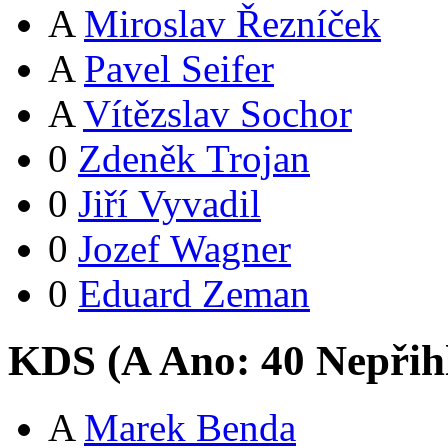
A
Miroslav Řezníček
A
Pavel Seifer
A
Vítězslav Sochor
0
Zdeněk Trojan
0
Jiří Vyvadil
0
Jozef Wagner
0
Eduard Zeman
KDS (
A
Ano:
4
0
Nepřih
A
Marek Benda