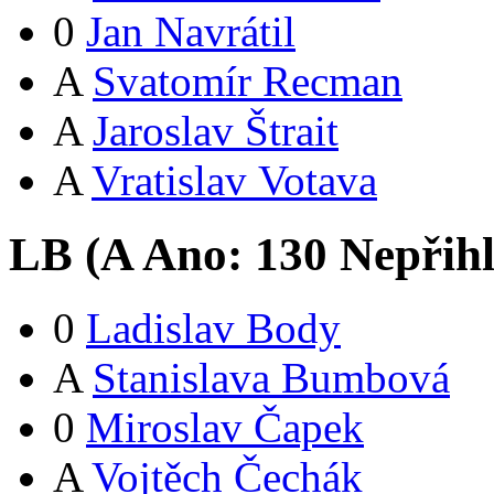
0
Jan Navrátil
A
Svatomír Recman
A
Jaroslav Štrait
A
Vratislav Votava
LB (
A
Ano:
13
0
Nepřih
0
Ladislav Body
A
Stanislava Bumbová
0
Miroslav Čapek
A
Vojtěch Čechák