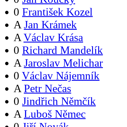
0
František Kozel
A
Jan Krámek
A
Václav Krása
0
Richard Mandelík
A
Jaroslav Melichar
0
Václav Nájemník
A
Petr Nečas
0
Jindřich Němčík
A
Luboš Němec
0
Jiří Novák