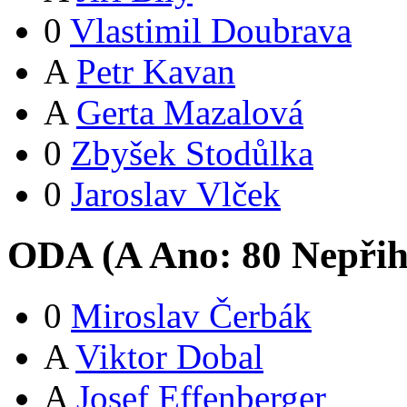
0
Vlastimil Doubrava
A
Petr Kavan
A
Gerta Mazalová
0
Zbyšek Stodůlka
0
Jaroslav Vlček
ODA (
A
Ano:
8
0
Nepřih
0
Miroslav Čerbák
A
Viktor Dobal
A
Josef Effenberger