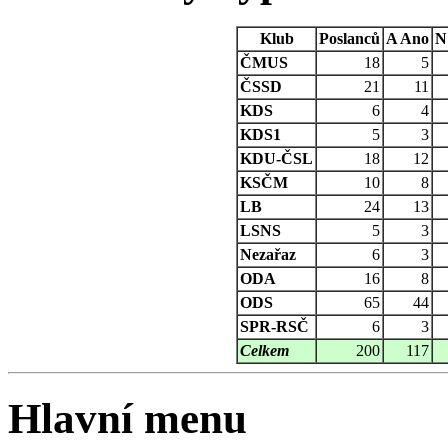
Klub
Poslanců
A
Ano
N
ČMUS
18
5
ČSSD
21
11
KDS
6
4
KDS1
5
3
KDU-ČSL
18
12
KSČM
10
8
LB
24
13
LSNS
5
3
Nezařaz
6
3
ODA
16
8
ODS
65
44
SPR-RSČ
6
3
Celkem
200
117
Hlavní menu