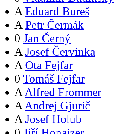
A
Eduard Bureš
A
Petr Čermák
0
Jan Černý
A
Josef Červinka
A
Ota Fejfar
0
Tomáš Fejfar
A
Alfred Frommer
A
Andrej Gjurič
A
Josef Holub
0
Jiří Honajzer