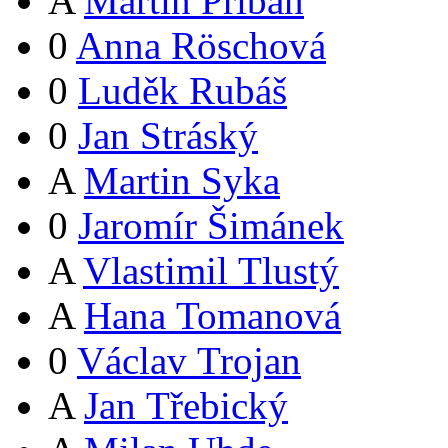
A
Martin Přibáň
0
Anna Röschová
0
Luděk Rubáš
0
Jan Stráský
A
Martin Syka
0
Jaromír Šimánek
A
Vlastimil Tlustý
A
Hana Tomanová
0
Václav Trojan
A
Jan Třebický