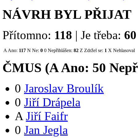
NÁVRH BYL PŘIJAT
Přítomno:
118
|
Je třeba:
60
A
Ano:
117
N
Ne:
0
0
Nepřihlášen:
82
Z
Zdržel se:
1
X
Nehlasoval
ČMUS (
A
Ano:
5
0
Nepř
0
Jaroslav Broulík
0
Jiří Drápela
A
Jiří Faifr
0
Jan Jegla