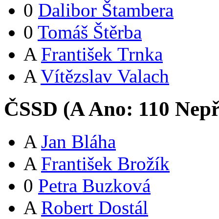
0
Dalibor Štambera
0
Tomáš Štěrba
A
František Trnka
A
Vítězslav Valach
ČSSD (
A
Ano:
11
0
Nepř
A
Jan Bláha
A
František Brožík
0
Petra Buzková
A
Robert Dostál