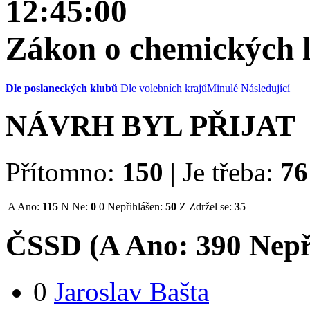
12:45:00
Zákon o chemických 
Dle poslaneckých klubů
Dle volebních krajů
Minulé
Následující
NÁVRH BYL PŘIJAT
Přítomno:
150
|
Je třeba:
76
A
Ano:
115
N
Ne:
0
0
Nepřihlášen:
50
Z
Zdržel se:
35
ČSSD (
A
Ano:
39
0
Nepř
0
Jaroslav Bašta