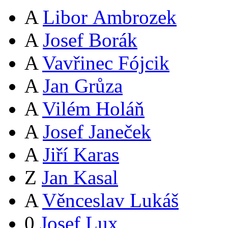
A
Libor Ambrozek
A
Josef Borák
A
Vavřinec Fójcik
A
Jan Grůza
A
Vilém Holáň
A
Josef Janeček
A
Jiří Karas
Z
Jan Kasal
A
Věnceslav Lukáš
0
Josef Lux