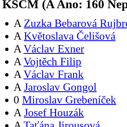
KSČM (
A
Ano:
16
0
Nep
A
Zuzka Bebarová Rujbr
A
Květoslava Čelišová
A
Václav Exner
A
Vojtěch Filip
A
Václav Frank
A
Jaroslav Gongol
0
Miroslav Grebeníček
A
Josef Houzák
A
Taťána Jirousová