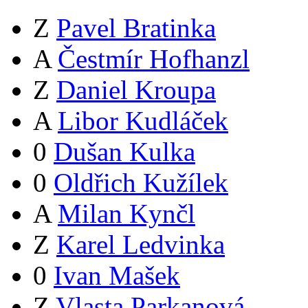
Z
Pavel Bratinka
A
Čestmír Hofhanzl
Z
Daniel Kroupa
A
Libor Kudláček
0
Dušan Kulka
0
Oldřich Kužílek
A
Milan Kynčl
Z
Karel Ledvinka
0
Ivan Mašek
Z
Vlasta Parkanová