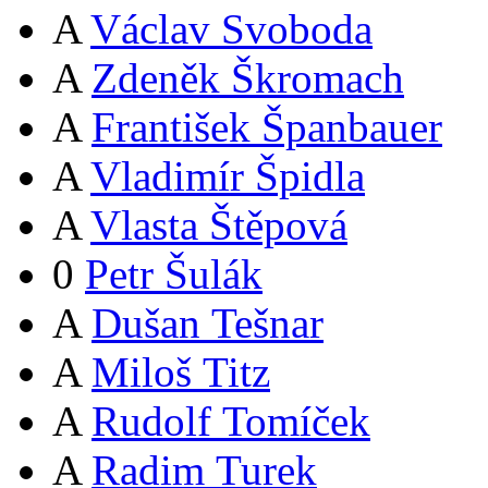
A
Václav Svoboda
A
Zdeněk Škromach
A
František Španbauer
A
Vladimír Špidla
A
Vlasta Štěpová
0
Petr Šulák
A
Dušan Tešnar
A
Miloš Titz
A
Rudolf Tomíček
A
Radim Turek