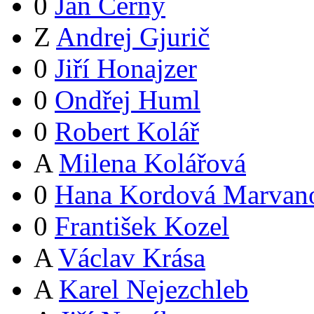
0
Jan Černý
Z
Andrej Gjurič
0
Jiří Honajzer
0
Ondřej Huml
0
Robert Kolář
A
Milena Kolářová
0
Hana Kordová Marvan
0
František Kozel
A
Václav Krása
A
Karel Nejezchleb