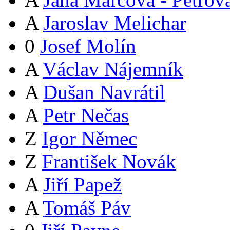
A
Jaroslav Melichar
0
Josef Molín
A
Václav Nájemník
A
Dušan Navrátil
A
Petr Nečas
Z
Igor Němec
Z
František Novák
A
Jiří Papež
A
Tomáš Páv