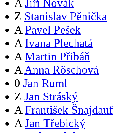
A
Jiří Novák
Z
Stanislav Pěnička
A
Pavel Pešek
A
Ivana Plechatá
A
Martin Přibáň
A
Anna Röschová
0
Jan Ruml
Z
Jan Stráský
A
František Šnajdauf
A
Jan Třebický