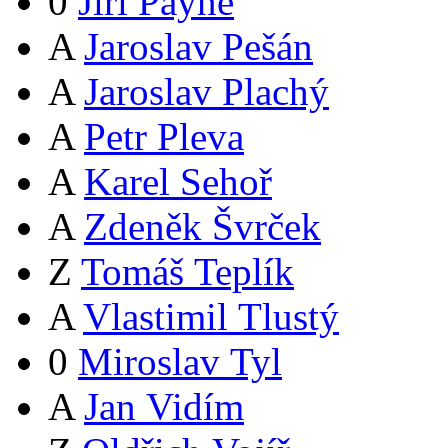
0
Jiří Payne
A
Jaroslav Pešán
A
Jaroslav Plachý
A
Petr Pleva
A
Karel Sehoř
A
Zdeněk Švrček
Z
Tomáš Teplík
A
Vlastimil Tlustý
0
Miroslav Tyl
A
Jan Vidím