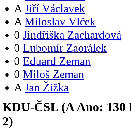
A
Jiří Václavek
A
Miloslav Vlček
0
Jindřiška Zachardová
0
Lubomír Zaorálek
0
Eduard Zeman
0
Miloš Zeman
A
Jan Žižka
KDU-ČSL (
A
Ano:
13
0
2
)