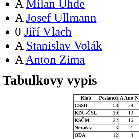
A
Milan Uhde
A
Josef Ullmann
0
Jiří Vlach
A
Stanislav Volák
A
Anton Zima
Tabulkovy vypis
Klub
Poslanců
A
Ano
N
ČSSD
58
39
KDU-ČSL
19
13
KSČM
22
16
Nezařaz
3
1
ODA
12
4