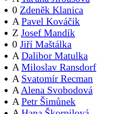
0
Zdeněk Klanica
A
Pavel Kováčik
Z
Josef Mandík
0
Jiří Maštálka
A
Dalibor Matulka
A
Miloslav Ransdorf
A
Svatomír Recman
A
Alena Svobodová
A
Petr Šimůnek
A
Hana Škorpilová