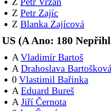
Z
Petr Vrzáň
Z
Petr Zajíc
Z
Blanka Zajícová
US (
A
Ano:
18
0
Nepřihl
A
Vladimír Bartoš
A
Drahoslava Bartoškov
0
Vlastimil Bařinka
A
Eduard Bureš
A
Jiří Černota