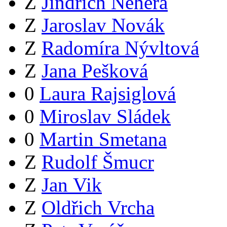
Z
Jindřich Nehera
Z
Jaroslav Novák
Z
Radomíra Nývltová
Z
Jana Pešková
0
Laura Rajsiglová
0
Miroslav Sládek
0
Martin Smetana
Z
Rudolf Šmucr
Z
Jan Vik
Z
Oldřich Vrcha