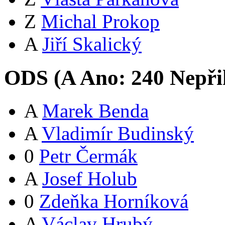
Z
Michal Prokop
A
Jiří Skalický
ODS (
A
Ano:
24
0
Nepři
A
Marek Benda
A
Vladimír Budinský
0
Petr Čermák
A
Josef Holub
0
Zdeňka Horníková
A
Václav Hrubý