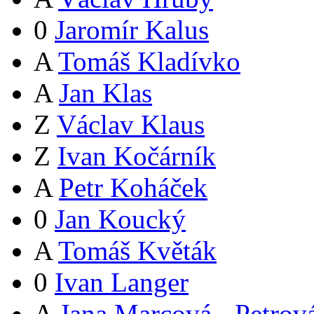
0
Jaromír Kalus
A
Tomáš Kladívko
A
Jan Klas
Z
Václav Klaus
Z
Ivan Kočárník
A
Petr Koháček
0
Jan Koucký
A
Tomáš Květák
0
Ivan Langer
A
Jana Marcová - Petrov