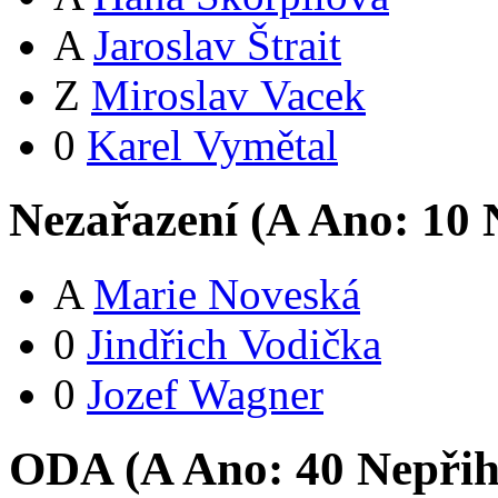
A
Jaroslav Štrait
Z
Miroslav Vacek
0
Karel Vymětal
Nezařazení (
A
Ano:
1
0
N
A
Marie Noveská
0
Jindřich Vodička
0
Jozef Wagner
ODA (
A
Ano:
4
0
Nepřih