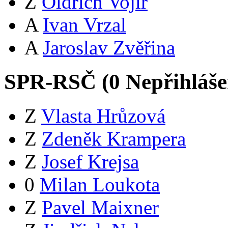
Z
Oldřich Vojíř
A
Ivan Vrzal
A
Jaroslav Zvěřina
SPR-RSČ (
0
Nepřihláš
Z
Vlasta Hrůzová
Z
Zdeněk Krampera
Z
Josef Krejsa
0
Milan Loukota
Z
Pavel Maixner