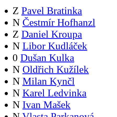
Z
Pavel Bratinka
N
Čestmír Hofhanzl
Z
Daniel Kroupa
N
Libor Kudláček
0
Dušan Kulka
N
Oldřich Kužílek
N
Milan Kynčl
N
Karel Ledvinka
N
Ivan Mašek
N
Vlasta Parkanová