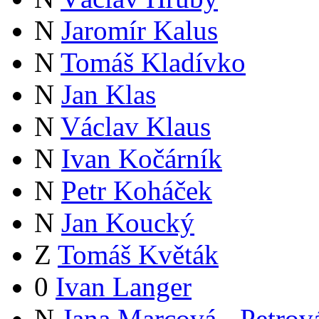
N
Jaromír Kalus
N
Tomáš Kladívko
N
Jan Klas
N
Václav Klaus
N
Ivan Kočárník
N
Petr Koháček
N
Jan Koucký
Z
Tomáš Květák
0
Ivan Langer
N
Jana Marcová - Petrov