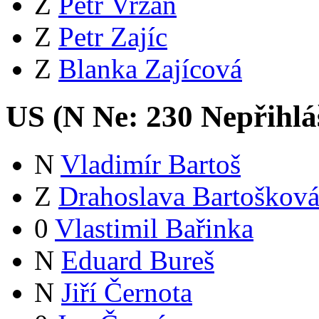
Z
Petr Vrzáň
Z
Petr Zajíc
Z
Blanka Zajícová
US (
N
Ne:
23
0
Nepřihlá
N
Vladimír Bartoš
Z
Drahoslava Bartoškov
0
Vlastimil Bařinka
N
Eduard Bureš
N
Jiří Černota