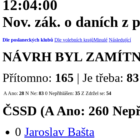
12:04:00
Nov. zák. o daních z 
Dle poslaneckých klubů
Dle volebních krajů
Minulé
Následující
NÁVRH BYL ZAMÍT
Přítomno:
165
|
Je třeba:
83
A
Ano:
28
N
Ne:
83
0
Nepřihlášen:
35
Z
Zdržel se:
54
ČSSD (
A
Ano:
26
0
Nepř
0
Jaroslav Bašta