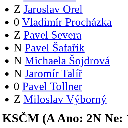
Z
Jaroslav Orel
0
Vladimír Procházka
Z
Pavel Severa
N
Pavel Šafařík
N
Michaela Šojdrová
N
Jaromír Talíř
0
Pavel Tollner
Z
Miloslav Výborný
KSČM (
A
Ano:
2
N
Ne: