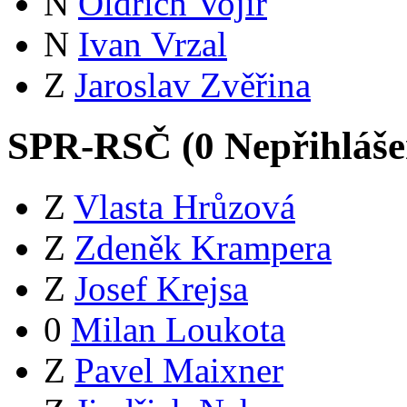
N
Oldřich Vojíř
N
Ivan Vrzal
Z
Jaroslav Zvěřina
SPR-RSČ (
0
Nepřihláš
Z
Vlasta Hrůzová
Z
Zdeněk Krampera
Z
Josef Krejsa
0
Milan Loukota
Z
Pavel Maixner