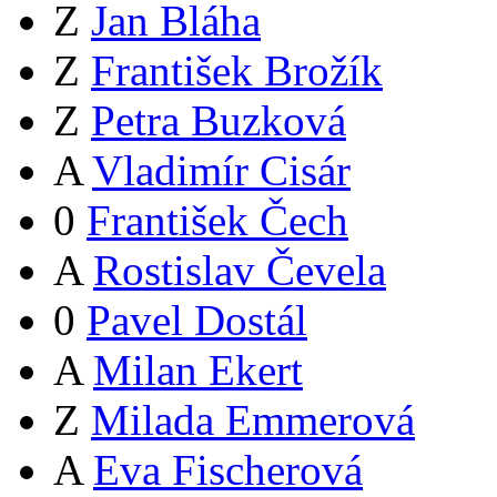
Z
Jan Bláha
Z
František Brožík
Z
Petra Buzková
A
Vladimír Cisár
0
František Čech
A
Rostislav Čevela
0
Pavel Dostál
A
Milan Ekert
Z
Milada Emmerová
A
Eva Fischerová