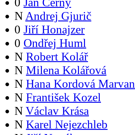
0
Jan Černý
N
Andrej Gjurič
0
Jiří Honajzer
0
Ondřej Huml
N
Robert Kolář
N
Milena Kolářová
N
Hana Kordová Marvan
N
František Kozel
N
Václav Krása
N
Karel Nejezchleb