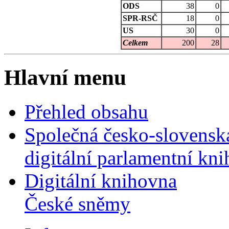
ODS
38
0
SPR-RSČ
18
0
US
30
0
Celkem
200
28
Hlavní menu
Přehled obsahu
Společná česko-slovensk
digitální parlamentní kn
Digitální knihovna
České sněmy