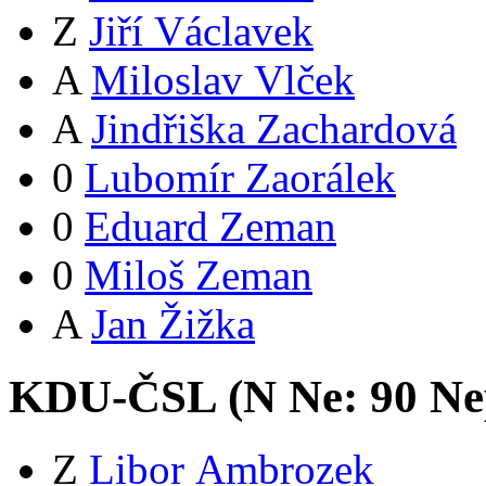
Z
Jiří Václavek
A
Miloslav Vlček
A
Jindřiška Zachardová
0
Lubomír Zaorálek
0
Eduard Zeman
0
Miloš Zeman
A
Jan Žižka
KDU-ČSL (
N
Ne:
9
0
Ne
Z
Libor Ambrozek