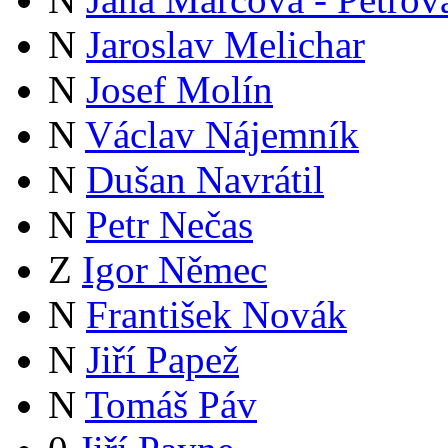
N
Jaroslav Melichar
N
Josef Molín
N
Václav Nájemník
N
Dušan Navrátil
N
Petr Nečas
Z
Igor Němec
N
František Novák
N
Jiří Papež
N
Tomáš Páv