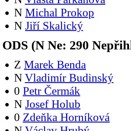
N
Michal Prokop
N
Jiří Skalický
ODS (
N
Ne:
29
0
Nepřih
Z
Marek Benda
N
Vladimír Budinský
0
Petr Čermák
N
Josef Holub
0
Zdeňka Horníková
N
Václav Hrubý