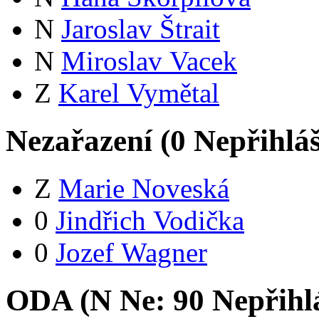
N
Jaroslav Štrait
N
Miroslav Vacek
Z
Karel Vymětal
Nezařazení (
0
Nepřihlá
Z
Marie Noveská
0
Jindřich Vodička
0
Jozef Wagner
ODA (
N
Ne:
9
0
Nepřihl