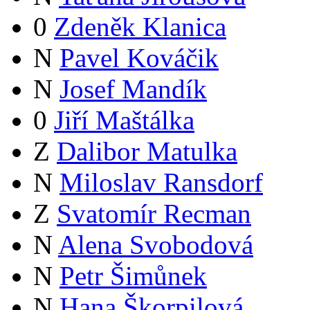
0
Zdeněk Klanica
N
Pavel Kováčik
N
Josef Mandík
0
Jiří Maštálka
Z
Dalibor Matulka
N
Miloslav Ransdorf
Z
Svatomír Recman
N
Alena Svobodová
N
Petr Šimůnek
N
Hana Škorpilová