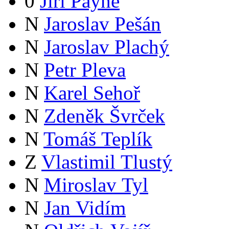
0
Jiří Payne
N
Jaroslav Pešán
N
Jaroslav Plachý
N
Petr Pleva
N
Karel Sehoř
N
Zdeněk Švrček
N
Tomáš Teplík
Z
Vlastimil Tlustý
N
Miroslav Tyl
N
Jan Vidím