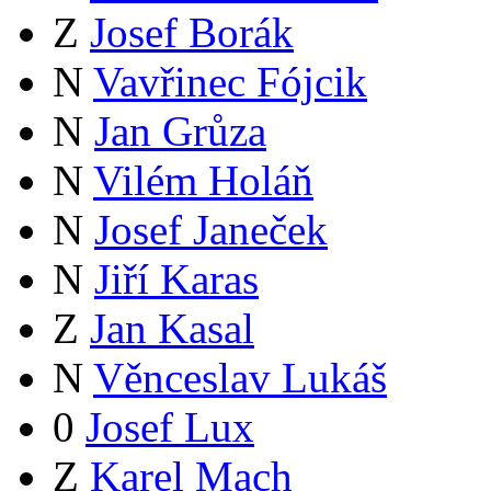
Z
Josef Borák
N
Vavřinec Fójcik
N
Jan Grůza
N
Vilém Holáň
N
Josef Janeček
N
Jiří Karas
Z
Jan Kasal
N
Věnceslav Lukáš
0
Josef Lux
Z
Karel Mach