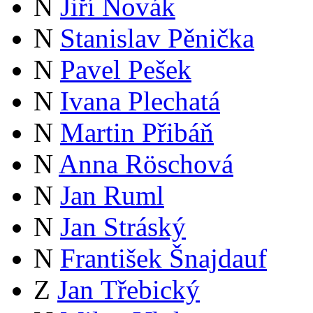
N
Jiří Novák
N
Stanislav Pěnička
N
Pavel Pešek
N
Ivana Plechatá
N
Martin Přibáň
N
Anna Röschová
N
Jan Ruml
N
Jan Stráský
N
František Šnajdauf
Z
Jan Třebický