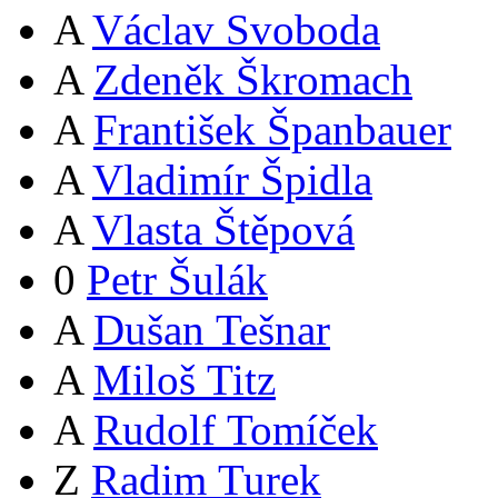
A
Václav Svoboda
A
Zdeněk Škromach
A
František Španbauer
A
Vladimír Špidla
A
Vlasta Štěpová
0
Petr Šulák
A
Dušan Tešnar
A
Miloš Titz
A
Rudolf Tomíček
Z
Radim Turek