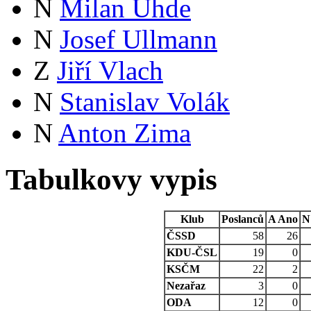
N
Milan Uhde
N
Josef Ullmann
Z
Jiří Vlach
N
Stanislav Volák
N
Anton Zima
Tabulkovy vypis
Klub
Poslanců
A
Ano
N
ČSSD
58
26
KDU-ČSL
19
0
KSČM
22
2
Nezařaz
3
0
ODA
12
0