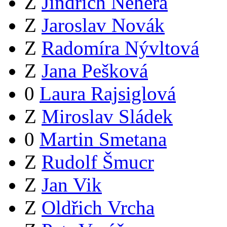
Z
Jindřich Nehera
Z
Jaroslav Novák
Z
Radomíra Nývltová
Z
Jana Pešková
0
Laura Rajsiglová
Z
Miroslav Sládek
0
Martin Smetana
Z
Rudolf Šmucr
Z
Jan Vik
Z
Oldřich Vrcha