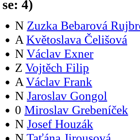
se:
4
)
N
Zuzka Bebarová Rujbr
A
Květoslava Čelišová
N
Václav Exner
Z
Vojtěch Filip
A
Václav Frank
N
Jaroslav Gongol
0
Miroslav Grebeníček
N
Josef Houzák
N
Taťána Jirousová