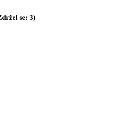
držel se:
3
)