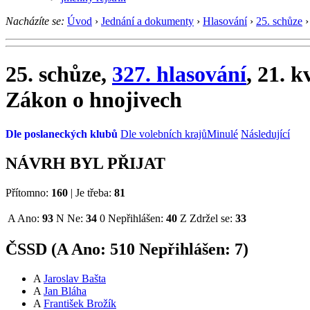
Nacházíte se:
Úvod
›
Jednání a dokumenty
›
Hlasování
›
25. schůze
›
25. schůze,
327. hlasování
, 21. 
Zákon o hnojivech
Dle poslaneckých klubů
Dle volebních krajů
Minulé
Následující
NÁVRH BYL PŘIJAT
Přítomno:
160
|
Je třeba:
81
A
Ano:
93
N
Ne:
34
0
Nepřihlášen:
40
Z
Zdržel se:
33
ČSSD (
A
Ano:
51
0
Nepřihlášen:
7
)
A
Jaroslav Bašta
A
Jan Bláha
A
František Brožík