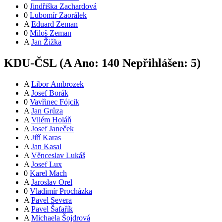
0
Jindřiška Zachardová
0
Lubomír Zaorálek
A
Eduard Zeman
0
Miloš Zeman
A
Jan Žižka
KDU-ČSL (
A
Ano:
14
0
Nepřihlášen:
5
)
A
Libor Ambrozek
A
Josef Borák
0
Vavřinec Fójcik
A
Jan Grůza
A
Vilém Holáň
A
Josef Janeček
A
Jiří Karas
A
Jan Kasal
A
Věnceslav Lukáš
A
Josef Lux
0
Karel Mach
A
Jaroslav Orel
0
Vladimír Procházka
A
Pavel Severa
A
Pavel Šafařík
A
Michaela Šojdrová