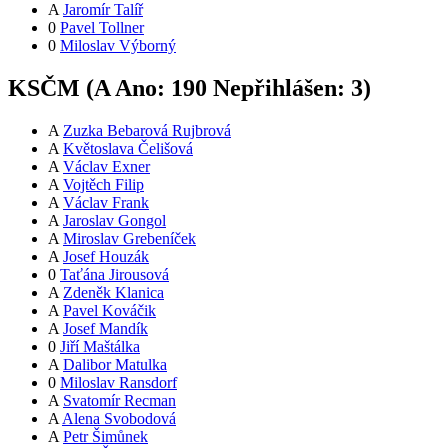
A
Jaromír Talíř
0
Pavel Tollner
0
Miloslav Výborný
KSČM (
A
Ano:
19
0
Nepřihlášen:
3
)
A
Zuzka Bebarová Rujbrová
A
Květoslava Čelišová
A
Václav Exner
A
Vojtěch Filip
A
Václav Frank
A
Jaroslav Gongol
A
Miroslav Grebeníček
A
Josef Houzák
0
Taťána Jirousová
A
Zdeněk Klanica
A
Pavel Kováčik
A
Josef Mandík
0
Jiří Maštálka
A
Dalibor Matulka
0
Miloslav Ransdorf
A
Svatomír Recman
A
Alena Svobodová
A
Petr Šimůnek