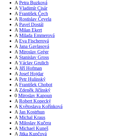
A
Petra Buzková
A
Vladimír Cisár
A
František Čech
A
Rostislav Čevela
A
Pavel Dostál
A
Milan Ekert
A
Milada Emmerová
A
Eva Fischerová
A
Jana Gavlasová
A
Miroslav Grégr
A
Stanislav Gross
A
Václav Grulich
A
Jiří Hofman
A
Josef Hojdar
A
Petr Hulinský
A
František Chobot
A
Zdeněk Jičínský
0
Miroslav Kapoun
A
Robert Kopecký
A
Květoslava Kořínková
A
Jan Kostrhun
A
Michal Kraus
A
Miloslav Kučera
A
Michael Kuneš
A
Jitka Kupčová