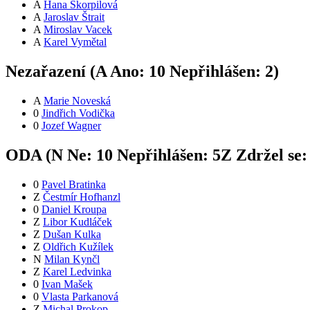
A
Hana Škorpilová
A
Jaroslav Štrait
A
Miroslav Vacek
A
Karel Vymětal
Nezařazení (
A
Ano:
1
0
Nepřihlášen:
2
)
A
Marie Noveská
0
Jindřich Vodička
0
Jozef Wagner
ODA (
N
Ne:
1
0
Nepřihlášen:
5
Z
Zdržel se
0
Pavel Bratinka
Z
Čestmír Hofhanzl
0
Daniel Kroupa
Z
Libor Kudláček
Z
Dušan Kulka
Z
Oldřich Kužílek
N
Milan Kynčl
Z
Karel Ledvinka
0
Ivan Mašek
0
Vlasta Parkanová
Z
Michal Prokop