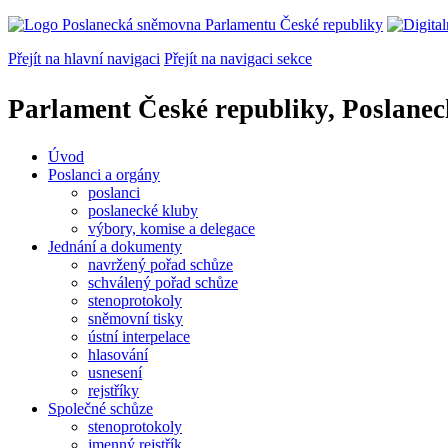
Přejít na hlavní navigaci
Přejít na navigaci sekce
Parlament České republiky, Poslane
Úvod
Poslanci a orgány
poslanci
poslanecké kluby
výbory, komise a delegace
Jednání a dokumenty
navržený pořad schůze
schválený pořad schůze
stenoprotokoly
sněmovní tisky
ústní interpelace
hlasování
usnesení
rejstříky
Společné schůze
stenoprotokoly
jmenný rejstřík