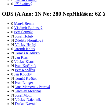
0
Jiří Skalický
ODS (
A
Ano:
1
N
Ne:
28
0
Nepřihlášen:
6
Z
Z
0
Marek Benda
0
Vladimír Budinský
0
Petr Čermák
N
Josef Holub
N
Zdeňka Horníková
N
Václav Hrubý
0
Jaromír Kalus
N
Tomáš Kladívko
N
Jan Klas
0
Václav Klaus
N
Ivan Kočárník
N
Petr Koháček
0
Jan Koucký
N
Tomáš Květák
N
Ivan Langer
N
Jana Marcová - Petrová
N
Jaroslav Melichar
N
Josef Molín
N
Václav Nájemník
N
Dušan Navrátil