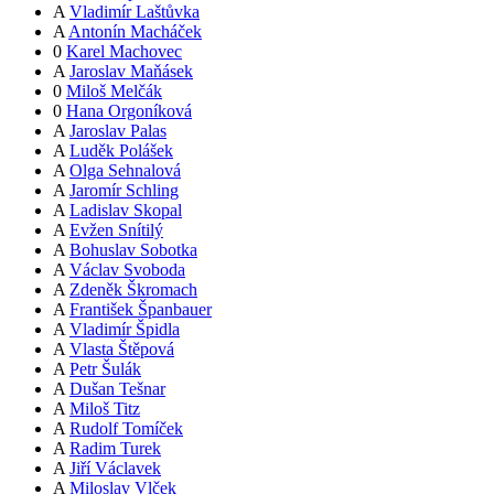
A
Vladimír Laštůvka
A
Antonín Macháček
0
Karel Machovec
A
Jaroslav Maňásek
0
Miloš Melčák
0
Hana Orgoníková
A
Jaroslav Palas
A
Luděk Polášek
A
Olga Sehnalová
A
Jaromír Schling
A
Ladislav Skopal
A
Evžen Snítilý
A
Bohuslav Sobotka
A
Václav Svoboda
A
Zdeněk Škromach
A
František Španbauer
A
Vladimír Špidla
A
Vlasta Štěpová
A
Petr Šulák
A
Dušan Tešnar
A
Miloš Titz
A
Rudolf Tomíček
A
Radim Turek
A
Jiří Václavek
A
Miloslav Vlček