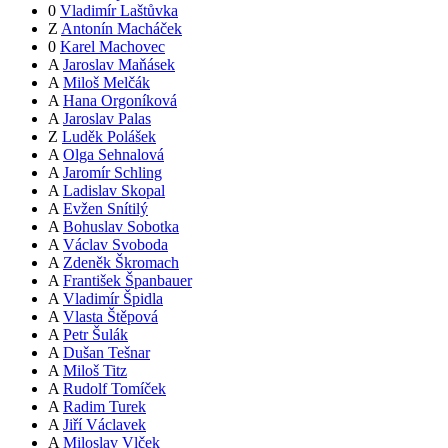
0
Vladimír Laštůvka
Z
Antonín Macháček
0
Karel Machovec
A
Jaroslav Maňásek
A
Miloš Melčák
A
Hana Orgoníková
A
Jaroslav Palas
Z
Luděk Polášek
A
Olga Sehnalová
A
Jaromír Schling
A
Ladislav Skopal
A
Evžen Snítilý
A
Bohuslav Sobotka
A
Václav Svoboda
A
Zdeněk Škromach
A
František Španbauer
A
Vladimír Špidla
A
Vlasta Štěpová
A
Petr Šulák
A
Dušan Tešnar
A
Miloš Titz
A
Rudolf Tomíček
A
Radim Turek
A
Jiří Václavek
A
Miloslav Vlček