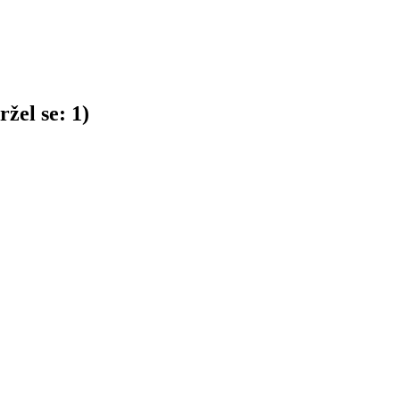
žel se:
1
)