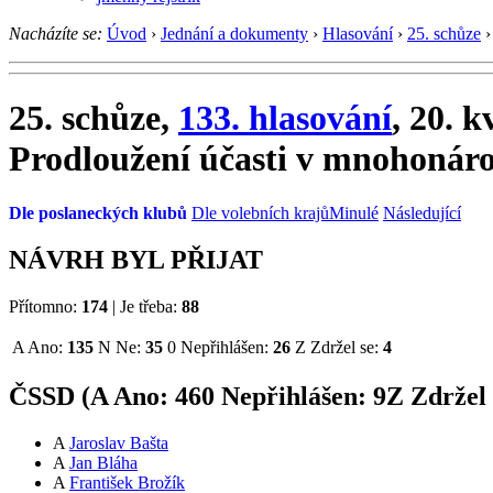
Nacházíte se:
Úvod
›
Jednání a dokumenty
›
Hlasování
›
25. schůze
›
25. schůze,
133. hlasování
, 20. 
Prodloužení účasti v mnohonáro
Dle poslaneckých klubů
Dle volebních krajů
Minulé
Následující
NÁVRH BYL PŘIJAT
Přítomno:
174
|
Je třeba:
88
A
Ano:
135
N
Ne:
35
0
Nepřihlášen:
26
Z
Zdržel se:
4
ČSSD (
A
Ano:
46
0
Nepřihlášen:
9
Z
Zdržel 
A
Jaroslav Bašta
A
Jan Bláha
A
František Brožík