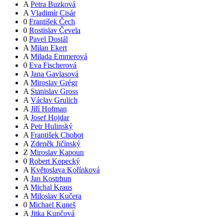
A
Petra Buzková
A
Vladimír Cisár
0
František Čech
0
Rostislav Čevela
0
Pavel Dostál
A
Milan Ekert
A
Milada Emmerová
0
Eva Fischerová
A
Jana Gavlasová
A
Miroslav Grégr
A
Stanislav Gross
A
Václav Grulich
A
Jiří Hofman
A
Josef Hojdar
A
Petr Hulinský
A
František Chobot
A
Zdeněk Jičínský
Z
Miroslav Kapoun
0
Robert Kopecký
A
Květoslava Kořínková
A
Jan Kostrhun
A
Michal Kraus
A
Miloslav Kučera
0
Michael Kuneš
A
Jitka Kupčová