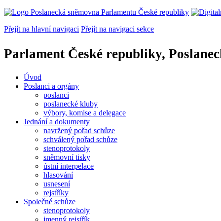
Přejít na hlavní navigaci
Přejít na navigaci sekce
Parlament České republiky, Poslane
Úvod
Poslanci a orgány
poslanci
poslanecké kluby
výbory, komise a delegace
Jednání a dokumenty
navržený pořad schůze
schválený pořad schůze
stenoprotokoly
sněmovní tisky
ústní interpelace
hlasování
usnesení
rejstříky
Společné schůze
stenoprotokoly
jmenný rejstřík