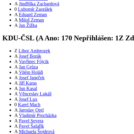
A
Jindřiška Zachardová
0
Lubomír Zaorálek
A
Eduard Zeman
A
Miloš Zeman
A
Jan Žižka
KDU-ČSL (
A
Ano:
17
0
Nepřihlášen:
1
Z
Zdr
Z
Libor Ambrozek
A
Josef Borák
A
Vavřinec Fójcik
A
Jan Grůza
A
Vilém Holáň
A
Josef Janeček
A
Jiří Karas
A
Jan Kasal
A
Věnceslav Lukáš
A
Josef Lux
0
Karel Mach
A
Jaroslav Orel
A
Vladimír Procházka
A
Pavel Severa
A
Pavel Šafařík
A
Michaela Šojdrová