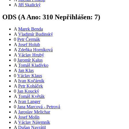
A
Jiří Skalický
ODS (
A
Ano:
31
0
Nepřihlášen:
7
)
A
Marek Benda
A
Vladimír Budinský
0
Petr Čermák
A
Josef Holub
A
Zdeňka Horníková
A
Václav Hrubý
0
Jaromír Kalus
A
Tomáš Kladívko
A
Jan Klas
0
Václav Klaus
A
Ivan Kočárník
A
Petr Koháček
0
Jan Koucký
A
Tomáš Květák
A
Ivan Langer
0
Jana Marcová - Petrová
A
Jaroslav Melichar
A
Josef Molín
A
Václav Nájemník
A
Dušan Navrátil