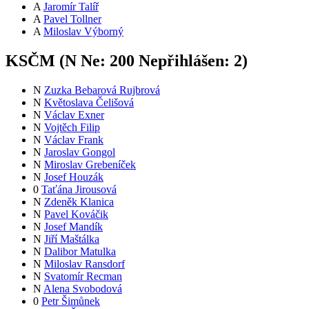
A
Jaromír Talíř
A
Pavel Tollner
A
Miloslav Výborný
KSČM (
N
Ne:
20
0
Nepřihlášen:
2
)
N
Zuzka Bebarová Rujbrová
N
Květoslava Čelišová
N
Václav Exner
N
Vojtěch Filip
N
Václav Frank
N
Jaroslav Gongol
N
Miroslav Grebeníček
N
Josef Houzák
0
Taťána Jirousová
N
Zdeněk Klanica
N
Pavel Kováčik
N
Josef Mandík
N
Jiří Maštálka
N
Dalibor Matulka
N
Miloslav Ransdorf
N
Svatomír Recman
N
Alena Svobodová
0
Petr Šimůnek