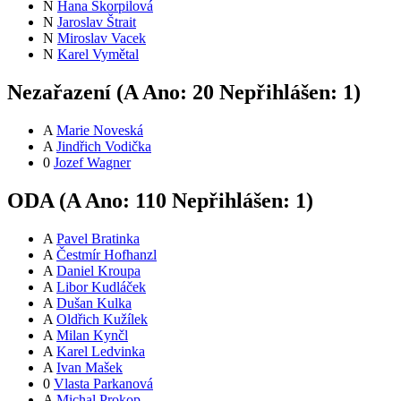
N
Hana Škorpilová
N
Jaroslav Štrait
N
Miroslav Vacek
N
Karel Vymětal
Nezařazení (
A
Ano:
2
0
Nepřihlášen:
1
)
A
Marie Noveská
A
Jindřich Vodička
0
Jozef Wagner
ODA (
A
Ano:
11
0
Nepřihlášen:
1
)
A
Pavel Bratinka
A
Čestmír Hofhanzl
A
Daniel Kroupa
A
Libor Kudláček
A
Dušan Kulka
A
Oldřich Kužílek
A
Milan Kynčl
A
Karel Ledvinka
A
Ivan Mašek
0
Vlasta Parkanová
A
Michal Prokop