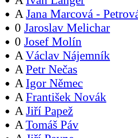
A
Jana Marcová - Petrov
0
Jaroslav Melichar
0
Josef Molín
A
Václav Nájemník
A
Petr Nečas
A
Igor Němec
A
František Novák
A
Jiří Papež
A
Tomáš Páv