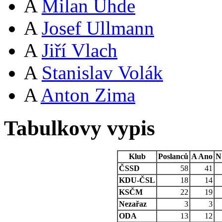
A
Milan Uhde
A
Josef Ullmann
A
Jiří Vlach
A
Stanislav Volák
A
Anton Zima
Tabulkovy vypis
Klub
Poslanců
A
Ano
N
ČSSD
58
41
KDU-ČSL
18
14
KSČM
22
19
Nezařaz
3
3
ODA
13
12