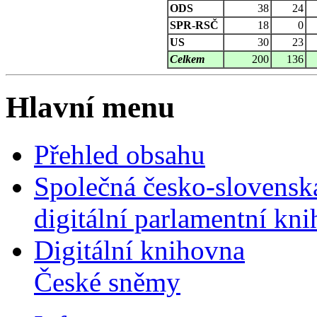
ODS
38
24
SPR-RSČ
18
0
US
30
23
Celkem
200
136
Hlavní menu
Přehled obsahu
Společná česko-slovensk
digitální parlamentní kn
Digitální knihovna
České sněmy