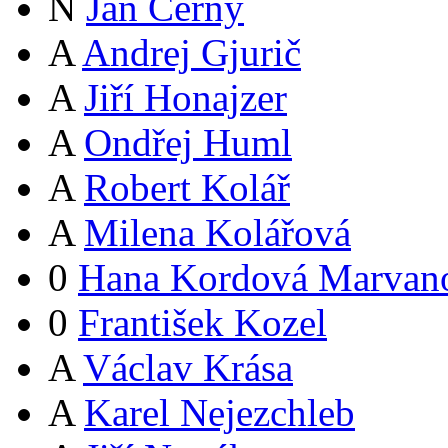
N
Jan Černý
A
Andrej Gjurič
A
Jiří Honajzer
A
Ondřej Huml
A
Robert Kolář
A
Milena Kolářová
0
Hana Kordová Marvan
0
František Kozel
A
Václav Krása
A
Karel Nejezchleb