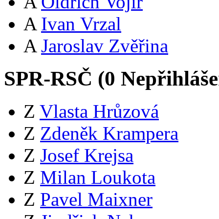
A
Oldřich Vojíř
A
Ivan Vrzal
A
Jaroslav Zvěřina
SPR-RSČ (
0
Nepřihláš
Z
Vlasta Hrůzová
Z
Zdeněk Krampera
Z
Josef Krejsa
Z
Milan Loukota
Z
Pavel Maixner