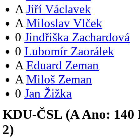
A
Jiří Václavek
A
Miloslav Vlček
0
Jindřiška Zachardová
0
Lubomír Zaorálek
A
Eduard Zeman
A
Miloš Zeman
0
Jan Žižka
KDU-ČSL (
A
Ano:
14
0
2
)