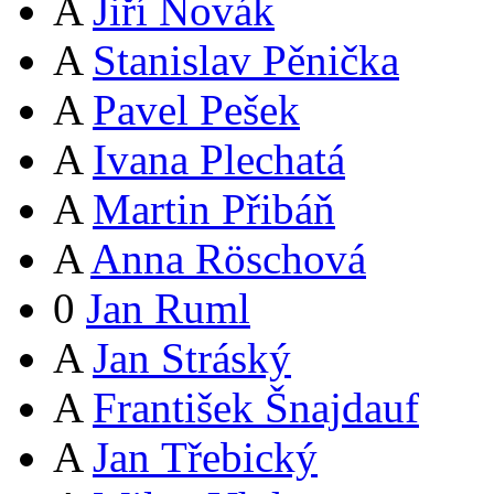
A
Jiří Novák
A
Stanislav Pěnička
A
Pavel Pešek
A
Ivana Plechatá
A
Martin Přibáň
A
Anna Röschová
0
Jan Ruml
A
Jan Stráský
A
František Šnajdauf
A
Jan Třebický