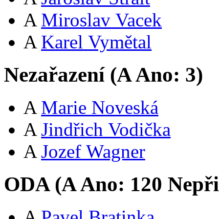
A
Miroslav Vacek
A
Karel Vymětal
Nezařazení (
A
Ano:
3
)
A
Marie Noveská
A
Jindřich Vodička
A
Jozef Wagner
ODA (
A
Ano:
12
0
Nepři
A
Pavel Bratinka