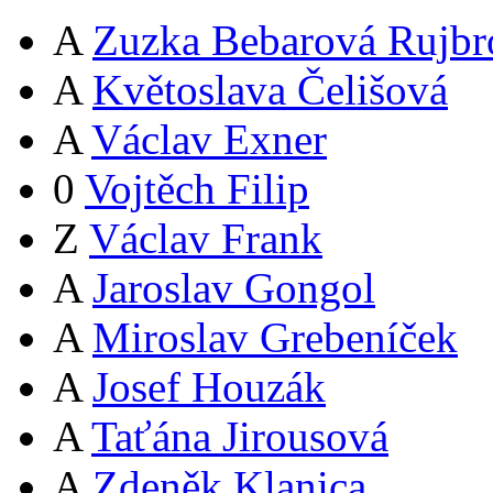
A
Zuzka Bebarová Rujbr
A
Květoslava Čelišová
A
Václav Exner
0
Vojtěch Filip
Z
Václav Frank
A
Jaroslav Gongol
A
Miroslav Grebeníček
A
Josef Houzák
A
Taťána Jirousová
A
Zdeněk Klanica