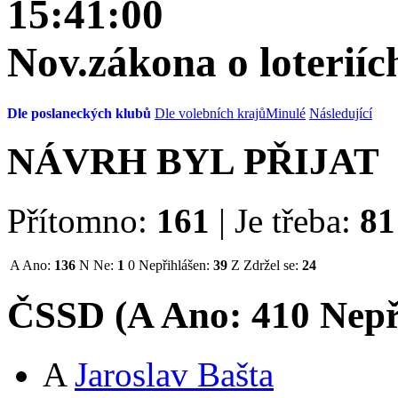
15:41:00
Nov.zákona o loterií
Dle poslaneckých klubů
Dle volebních krajů
Minulé
Následující
NÁVRH BYL PŘIJAT
Přítomno:
161
|
Je třeba:
81
A
Ano:
136
N
Ne:
1
0
Nepřihlášen:
39
Z
Zdržel se:
24
ČSSD (
A
Ano:
41
0
Nepř
A
Jaroslav Bašta