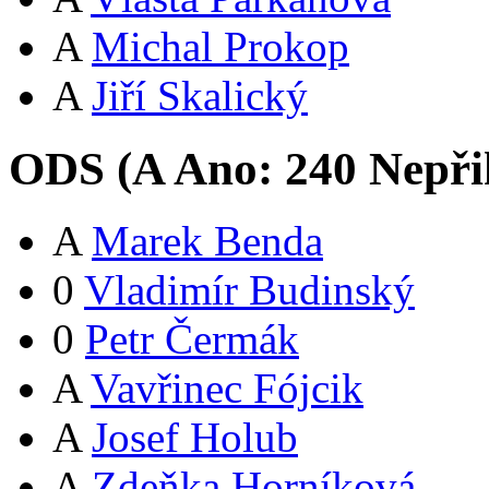
A
Michal Prokop
A
Jiří Skalický
ODS (
A
Ano:
24
0
Nepři
A
Marek Benda
0
Vladimír Budinský
0
Petr Čermák
A
Vavřinec Fójcik
A
Josef Holub
A
Zdeňka Horníková