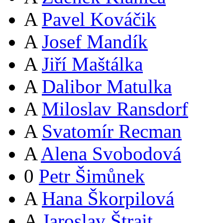
A
Pavel Kováčik
A
Josef Mandík
A
Jiří Maštálka
A
Dalibor Matulka
A
Miloslav Ransdorf
A
Svatomír Recman
A
Alena Svobodová
0
Petr Šimůnek
A
Hana Škorpilová
A
Jaroslav Štrait