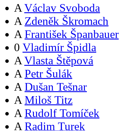
A
Václav Svoboda
A
Zdeněk Škromach
A
František Španbauer
0
Vladimír Špidla
A
Vlasta Štěpová
A
Petr Šulák
A
Dušan Tešnar
A
Miloš Titz
A
Rudolf Tomíček
A
Radim Turek