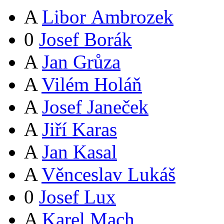
A
Libor Ambrozek
0
Josef Borák
A
Jan Grůza
A
Vilém Holáň
A
Josef Janeček
A
Jiří Karas
A
Jan Kasal
A
Věnceslav Lukáš
0
Josef Lux
A
Karel Mach