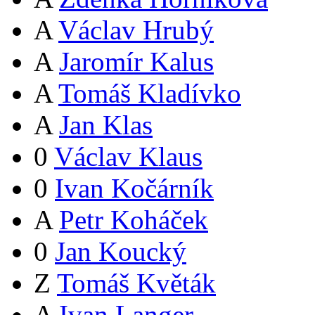
A
Václav Hrubý
A
Jaromír Kalus
A
Tomáš Kladívko
A
Jan Klas
0
Václav Klaus
0
Ivan Kočárník
A
Petr Koháček
0
Jan Koucký
Z
Tomáš Květák
A
Ivan Langer