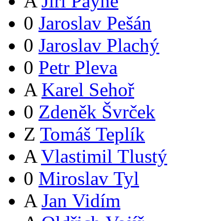
A
Jiří Payne
0
Jaroslav Pešán
0
Jaroslav Plachý
0
Petr Pleva
A
Karel Sehoř
0
Zdeněk Švrček
Z
Tomáš Teplík
A
Vlastimil Tlustý
0
Miroslav Tyl
A
Jan Vidím