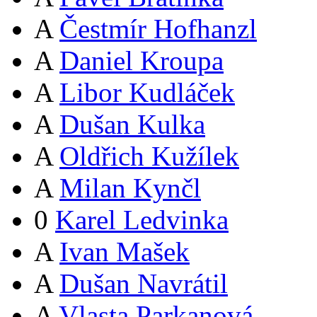
A
Čestmír Hofhanzl
A
Daniel Kroupa
A
Libor Kudláček
A
Dušan Kulka
A
Oldřich Kužílek
A
Milan Kynčl
0
Karel Ledvinka
A
Ivan Mašek
A
Dušan Navrátil
A
Vlasta Parkanová