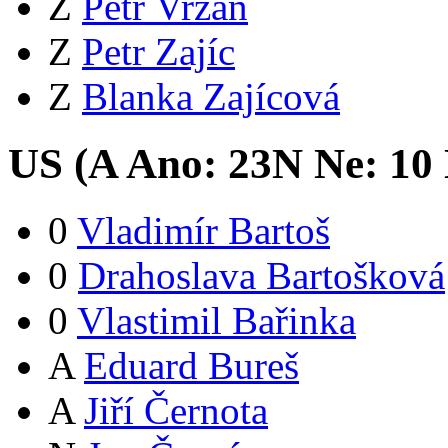
Z
Petr Vrzáň
Z
Petr Zajíc
Z
Blanka Zajícová
US (
A
Ano:
23
N
Ne:
1
0
0
Vladimír Bartoš
0
Drahoslava Bartošková
0
Vlastimil Bařinka
A
Eduard Bureš
A
Jiří Černota