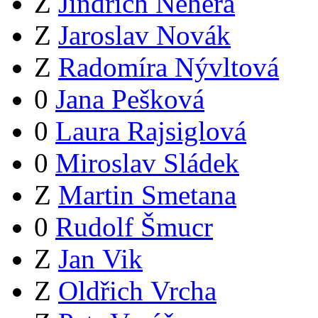
Z
Jindřich Nehera
Z
Jaroslav Novák
Z
Radomíra Nývltová
0
Jana Pešková
0
Laura Rajsiglová
0
Miroslav Sládek
Z
Martin Smetana
0
Rudolf Šmucr
Z
Jan Vik
Z
Oldřich Vrcha