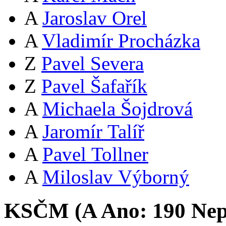
A
Jaroslav Orel
A
Vladimír Procházka
Z
Pavel Severa
Z
Pavel Šafařík
A
Michaela Šojdrová
A
Jaromír Talíř
A
Pavel Tollner
A
Miloslav Výborný
KSČM (
A
Ano:
19
0
Nep