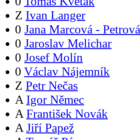
0
Tomáš Květák
Z
Ivan Langer
0
Jana Marcová - Petrov
0
Jaroslav Melichar
0
Josef Molín
0
Václav Nájemník
Z
Petr Nečas
A
Igor Němec
A
František Novák
A
Jiří Papež