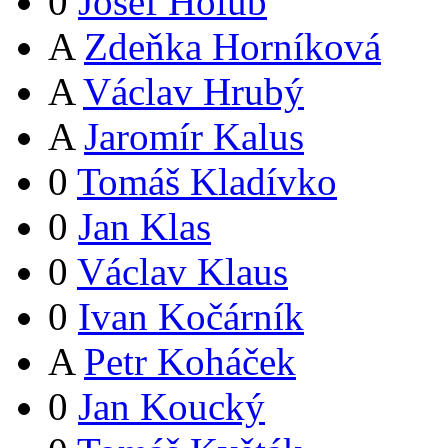
0
Josef Holub
A
Zdeňka Horníková
A
Václav Hrubý
A
Jaromír Kalus
0
Tomáš Kladívko
0
Jan Klas
0
Václav Klaus
0
Ivan Kočárník
A
Petr Koháček
0
Jan Koucký