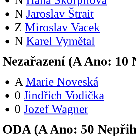
N
Jaroslav Štrait
Z
Miroslav Vacek
N
Karel Vymětal
Nezařazení (
A
Ano:
1
0
N
A
Marie Noveská
0
Jindřich Vodička
0
Jozef Wagner
ODA (
A
Ano:
5
0
Nepřih