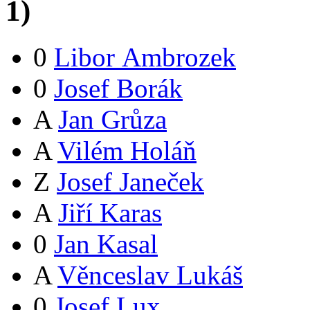
1
)
0
Libor Ambrozek
0
Josef Borák
A
Jan Grůza
A
Vilém Holáň
Z
Josef Janeček
A
Jiří Karas
0
Jan Kasal
A
Věnceslav Lukáš
0
Josef Lux