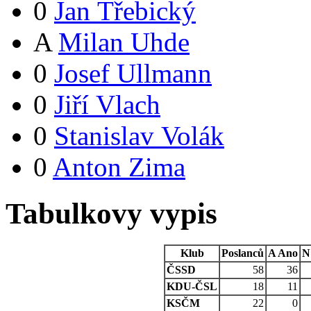
0
Jan Třebický
A
Milan Uhde
0
Josef Ullmann
0
Jiří Vlach
0
Stanislav Volák
0
Anton Zima
Tabulkovy vypis
Klub
Poslanců
A
Ano
N
ČSSD
58
36
KDU-ČSL
18
11
KSČM
22
0