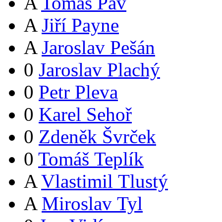
A
Tomáš Páv
A
Jiří Payne
A
Jaroslav Pešán
0
Jaroslav Plachý
0
Petr Pleva
0
Karel Sehoř
0
Zdeněk Švrček
0
Tomáš Teplík
A
Vlastimil Tlustý
A
Miroslav Tyl