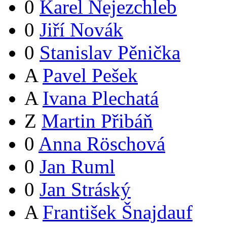
0
Karel Nejezchleb
0
Jiří Novák
0
Stanislav Pěnička
A
Pavel Pešek
A
Ivana Plechatá
Z
Martin Přibáň
0
Anna Röschová
0
Jan Ruml
0
Jan Stráský
A
František Šnajdauf