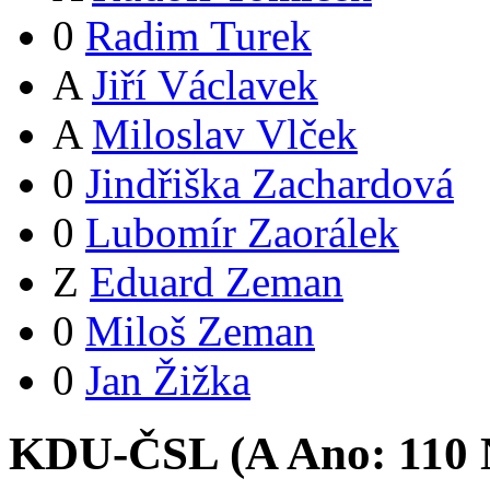
0
Radim Turek
A
Jiří Václavek
A
Miloslav Vlček
0
Jindřiška Zachardová
0
Lubomír Zaorálek
Z
Eduard Zeman
0
Miloš Zeman
0
Jan Žižka
KDU-ČSL (
A
Ano:
11
0