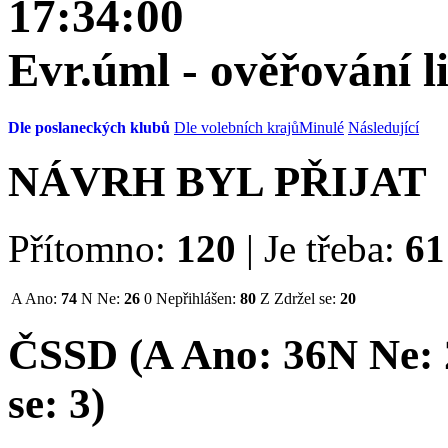
17:34:00
Evr.úml - ověřování li
Dle poslaneckých klubů
Dle volebních krajů
Minulé
Následující
NÁVRH BYL PŘIJAT
Přítomno:
120
|
Je třeba:
61
A
Ano:
74
N
Ne:
26
0
Nepřihlášen:
80
Z
Zdržel se:
20
ČSSD (
A
Ano:
36
N
Ne:
se:
3
)