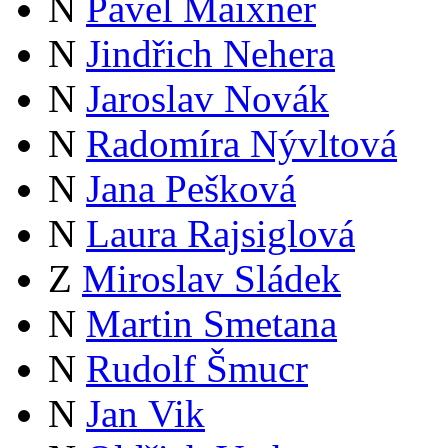
N
Pavel Maixner
N
Jindřich Nehera
N
Jaroslav Novák
N
Radomíra Nývltová
N
Jana Pešková
N
Laura Rajsiglová
Z
Miroslav Sládek
N
Martin Smetana
N
Rudolf Šmucr
N
Jan Vik