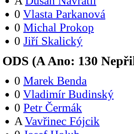
A
Dušan Navrátil
0
Vlasta Parkanová
0
Michal Prokop
0
Jiří Skalický
ODS (
A
Ano:
13
0
Nepři
0
Marek Benda
0
Vladimír Budinský
0
Petr Čermák
A
Vavřinec Fójcik