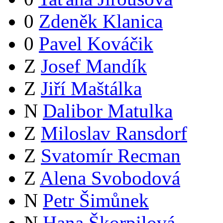
0
Zdeněk Klanica
0
Pavel Kováčik
Z
Josef Mandík
Z
Jiří Maštálka
N
Dalibor Matulka
Z
Miloslav Ransdorf
Z
Svatomír Recman
Z
Alena Svobodová
N
Petr Šimůnek
N
Hana Škorpilová