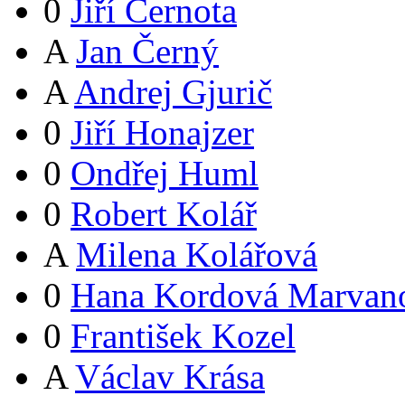
0
Jiří Černota
A
Jan Černý
A
Andrej Gjurič
0
Jiří Honajzer
0
Ondřej Huml
0
Robert Kolář
A
Milena Kolářová
0
Hana Kordová Marvan
0
František Kozel
A
Václav Krása