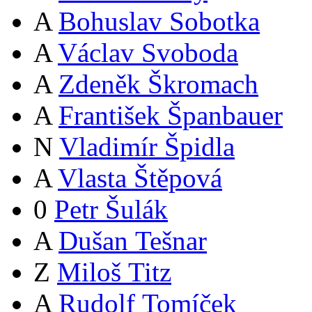
A
Bohuslav Sobotka
A
Václav Svoboda
A
Zdeněk Škromach
A
František Španbauer
N
Vladimír Špidla
A
Vlasta Štěpová
0
Petr Šulák
A
Dušan Tešnar
Z
Miloš Titz
A
Rudolf Tomíček