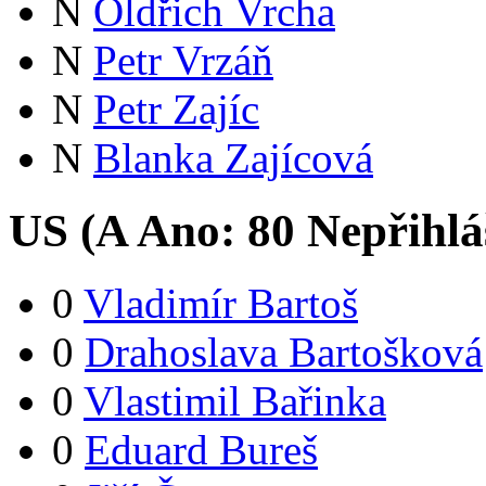
N
Oldřich Vrcha
N
Petr Vrzáň
N
Petr Zajíc
N
Blanka Zajícová
US (
A
Ano:
8
0
Nepřihlá
0
Vladimír Bartoš
0
Drahoslava Bartošková
0
Vlastimil Bařinka
0
Eduard Bureš