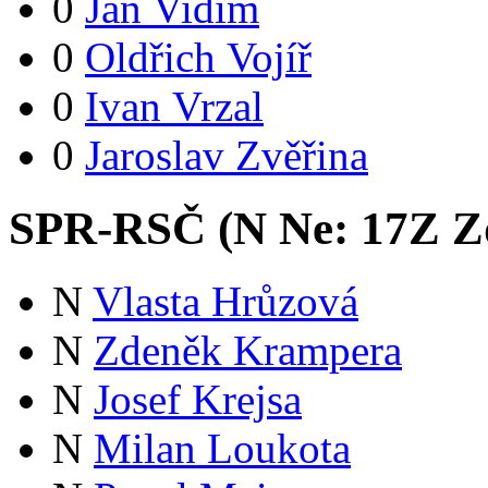
0
Jan Vidím
0
Oldřich Vojíř
0
Ivan Vrzal
0
Jaroslav Zvěřina
SPR-RSČ (
N
Ne:
17
Z
Zd
N
Vlasta Hrůzová
N
Zdeněk Krampera
N
Josef Krejsa
N
Milan Loukota