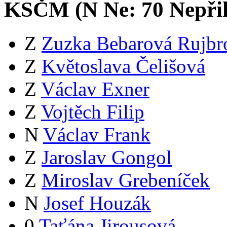
KSČM (
N
Ne:
7
0
Nepři
Z
Zuzka Bebarová Rujbr
Z
Květoslava Čelišová
Z
Václav Exner
Z
Vojtěch Filip
N
Václav Frank
Z
Jaroslav Gongol
Z
Miroslav Grebeníček
N
Josef Houzák
0
Taťána Jirousová