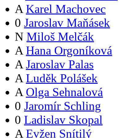
A
Karel Machovec
0
Jaroslav Maňásek
N
Miloš Melčák
A
Hana Orgoníková
A
Jaroslav Palas
A
Luděk Polášek
A
Olga Sehnalová
0
Jaromír Schling
0
Ladislav Skopal
A
Evžen Snítilý