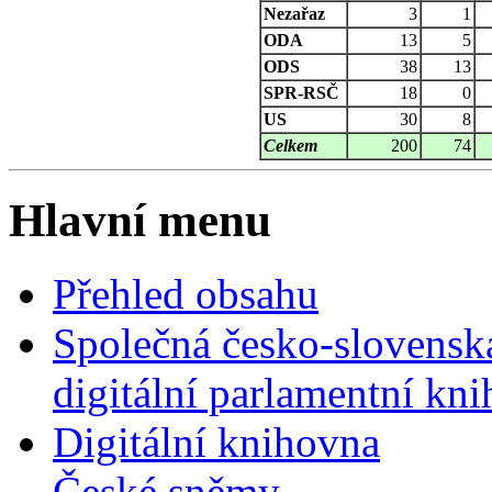
Nezařaz
3
1
ODA
13
5
ODS
38
13
SPR-RSČ
18
0
US
30
8
Celkem
200
74
Hlavní menu
Přehled obsahu
Společná česko-slovensk
digitální parlamentní kn
Digitální knihovna
České sněmy