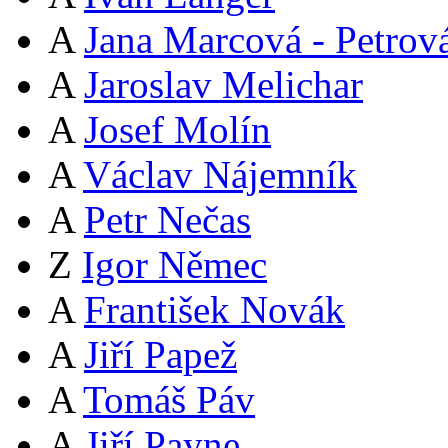
A
Jana Marcová - Petrov
A
Jaroslav Melichar
A
Josef Molín
A
Václav Nájemník
A
Petr Nečas
Z
Igor Němec
A
František Novák
A
Jiří Papež
A
Tomáš Páv
A
Jiří Payne