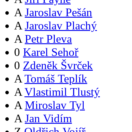
A
Jaroslav Pešán
A
Jaroslav Plachý
A
Petr Pleva
0
Karel Sehoř
0
Zdeněk Švrček
A
Tomáš Teplík
A
Vlastimil Tlustý
A
Miroslav Tyl
A
Jan Vidím
Z
Oldřich Vojíř