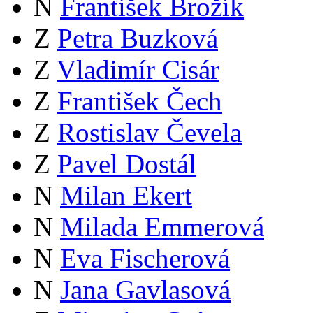
N
František Brožík
Z
Petra Buzková
Z
Vladimír Cisár
Z
František Čech
Z
Rostislav Čevela
Z
Pavel Dostál
N
Milan Ekert
N
Milada Emmerová
N
Eva Fischerová
N
Jana Gavlasová