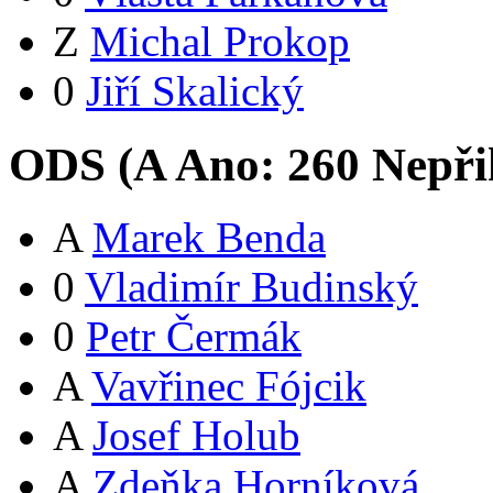
Z
Michal Prokop
0
Jiří Skalický
ODS (
A
Ano:
26
0
Nepři
A
Marek Benda
0
Vladimír Budinský
0
Petr Čermák
A
Vavřinec Fójcik
A
Josef Holub
A
Zdeňka Horníková