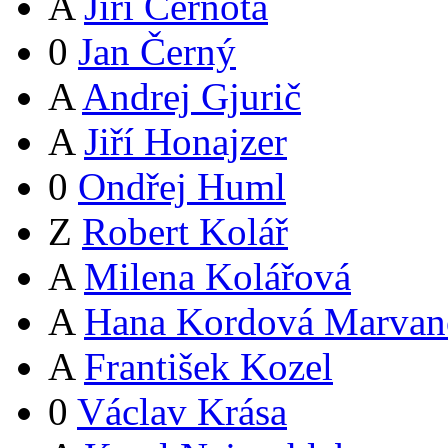
A
Jiří Černota
0
Jan Černý
A
Andrej Gjurič
A
Jiří Honajzer
0
Ondřej Huml
Z
Robert Kolář
A
Milena Kolářová
A
Hana Kordová Marvan
A
František Kozel
0
Václav Krása