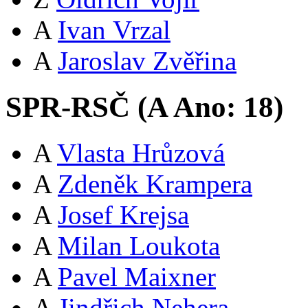
A
Ivan Vrzal
A
Jaroslav Zvěřina
SPR-RSČ (
A
Ano:
18
)
A
Vlasta Hrůzová
A
Zdeněk Krampera
A
Josef Krejsa
A
Milan Loukota
A
Pavel Maixner
A
Jindřich Nehera