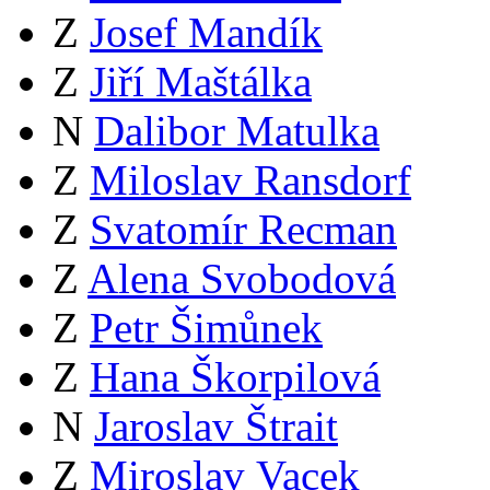
Z
Josef Mandík
Z
Jiří Maštálka
N
Dalibor Matulka
Z
Miloslav Ransdorf
Z
Svatomír Recman
Z
Alena Svobodová
Z
Petr Šimůnek
Z
Hana Škorpilová
N
Jaroslav Štrait
Z
Miroslav Vacek