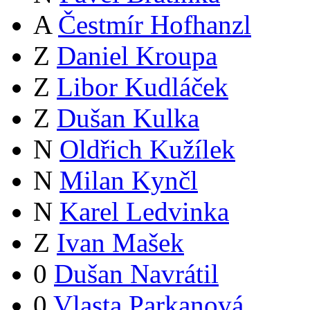
A
Čestmír Hofhanzl
Z
Daniel Kroupa
Z
Libor Kudláček
Z
Dušan Kulka
N
Oldřich Kužílek
N
Milan Kynčl
N
Karel Ledvinka
Z
Ivan Mašek
0
Dušan Navrátil
0
Vlasta Parkanová