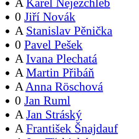
A
Karel Nejezchleb
0
Jiří Novák
A
Stanislav Pěnička
0
Pavel Pešek
A
Ivana Plechatá
A
Martin Přibáň
A
Anna Röschová
0
Jan Ruml
A
Jan Stráský
A
František Šnajdauf