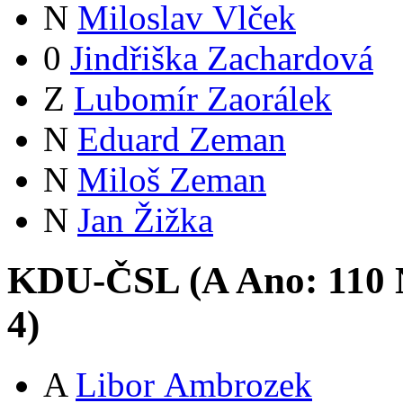
N
Miloslav Vlček
0
Jindřiška Zachardová
Z
Lubomír Zaorálek
N
Eduard Zeman
N
Miloš Zeman
N
Jan Žižka
KDU-ČSL (
A
Ano:
11
0
4
)
A
Libor Ambrozek