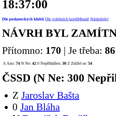
18:37:00
Dle poslaneckých klubů
Dle volebních krajů
Minulé
Následující
NÁVRH BYL ZAMÍT
Přítomno:
170
|
Je třeba:
86
A
Ano:
74
N
Ne:
42
0
Nepřihlášen:
30
Z
Zdržel se:
54
ČSSD (
N
Ne:
30
0
Nepři
Z
Jaroslav Bašta
0
Jan Bláha