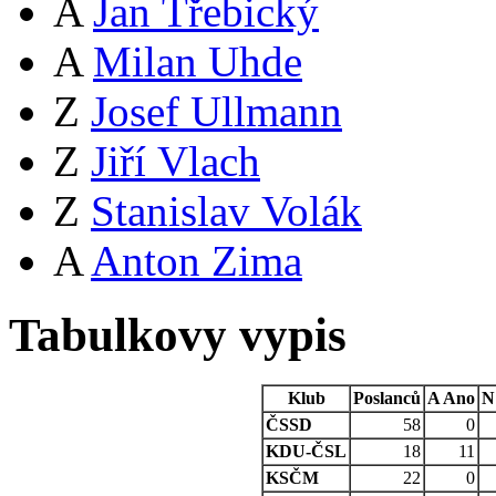
A
Jan Třebický
A
Milan Uhde
Z
Josef Ullmann
Z
Jiří Vlach
Z
Stanislav Volák
A
Anton Zima
Tabulkovy vypis
Klub
Poslanců
A
Ano
N
ČSSD
58
0
KDU-ČSL
18
11
KSČM
22
0