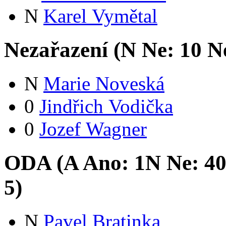
N
Karel Vymětal
Nezařazení (
N
Ne:
1
0
Ne
N
Marie Noveská
0
Jindřich Vodička
0
Jozef Wagner
ODA (
A
Ano:
1
N
Ne:
4
5
)
N
Pavel Bratinka