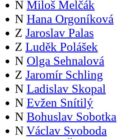
N
Miloš Melčák
N
Hana Orgoníková
Z
Jaroslav Palas
Z
Luděk Polášek
N
Olga Sehnalová
Z
Jaromír Schling
N
Ladislav Skopal
N
Evžen Snítilý
N
Bohuslav Sobotka
N
Václav Svoboda