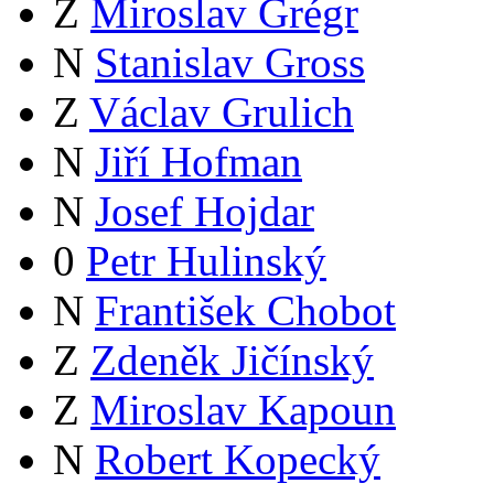
Z
Miroslav Grégr
N
Stanislav Gross
Z
Václav Grulich
N
Jiří Hofman
N
Josef Hojdar
0
Petr Hulinský
N
František Chobot
Z
Zdeněk Jičínský
Z
Miroslav Kapoun
N
Robert Kopecký