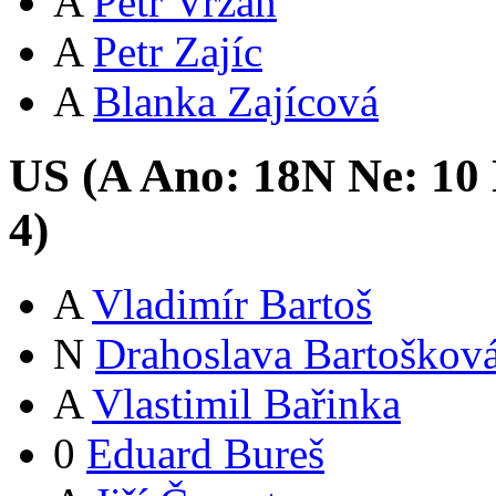
A
Petr Vrzáň
A
Petr Zajíc
A
Blanka Zajícová
US (
A
Ano:
18
N
Ne:
1
0
4
)
A
Vladimír Bartoš
N
Drahoslava Bartoškov
A
Vlastimil Bařinka
0
Eduard Bureš