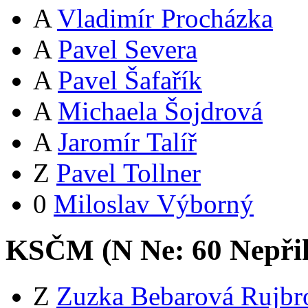
A
Vladimír Procházka
A
Pavel Severa
A
Pavel Šafařík
A
Michaela Šojdrová
A
Jaromír Talíř
Z
Pavel Tollner
0
Miloslav Výborný
KSČM (
N
Ne:
6
0
Nepři
Z
Zuzka Bebarová Rujbr