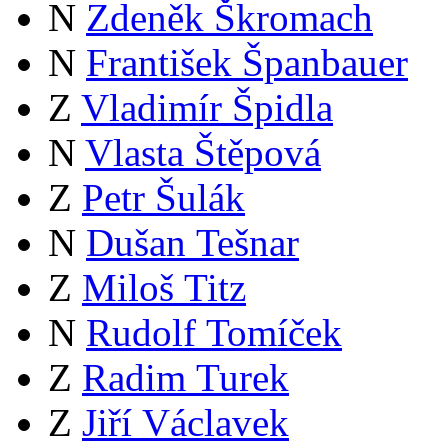
N
Zdeněk Škromach
N
František Španbauer
Z
Vladimír Špidla
N
Vlasta Štěpová
Z
Petr Šulák
N
Dušan Tešnar
Z
Miloš Titz
N
Rudolf Tomíček
Z
Radim Turek
Z
Jiří Václavek