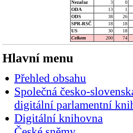
Nezařaz
3
0
ODA
13
1
ODS
38
26
SPR-RSČ
18
18
US
30
18
Celkem
200
74
Hlavní menu
Přehled obsahu
Společná česko-slovensk
digitální parlamentní kn
Digitální knihovna
České sněmy