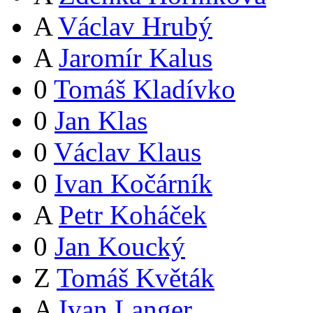
A
Václav Hrubý
A
Jaromír Kalus
0
Tomáš Kladívko
0
Jan Klas
0
Václav Klaus
0
Ivan Kočárník
A
Petr Koháček
0
Jan Koucký
Z
Tomáš Květák
A
Ivan Langer