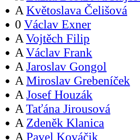
A
Květoslava Čelišová
0
Václav Exner
A
Vojtěch Filip
A
Václav Frank
A
Jaroslav Gongol
A
Miroslav Grebeníček
A
Josef Houzák
A
Taťána Jirousová
A
Zdeněk Klanica
A
Pavel Kováčik