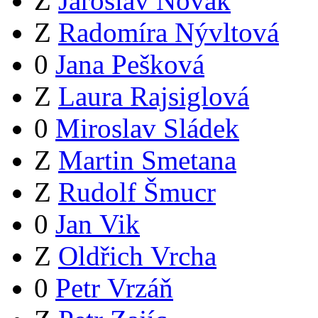
Z
Jaroslav Novák
Z
Radomíra Nývltová
0
Jana Pešková
Z
Laura Rajsiglová
0
Miroslav Sládek
Z
Martin Smetana
Z
Rudolf Šmucr
0
Jan Vik
Z
Oldřich Vrcha
0
Petr Vrzáň