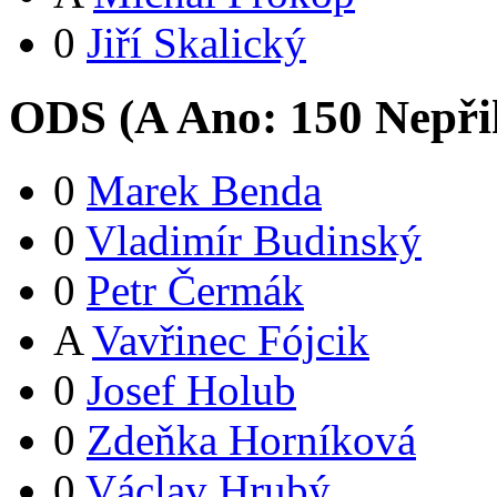
0
Jiří Skalický
ODS (
A
Ano:
15
0
Nepři
0
Marek Benda
0
Vladimír Budinský
0
Petr Čermák
A
Vavřinec Fójcik
0
Josef Holub
0
Zdeňka Horníková
0
Václav Hrubý