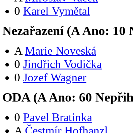
0
Karel Vymětal
Nezařazení (
A
Ano:
1
0
N
A
Marie Noveská
0
Jindřich Vodička
0
Jozef Wagner
ODA (
A
Ano:
6
0
Nepřih
0
Pavel Bratinka
A
Čestmír Hofhanzl