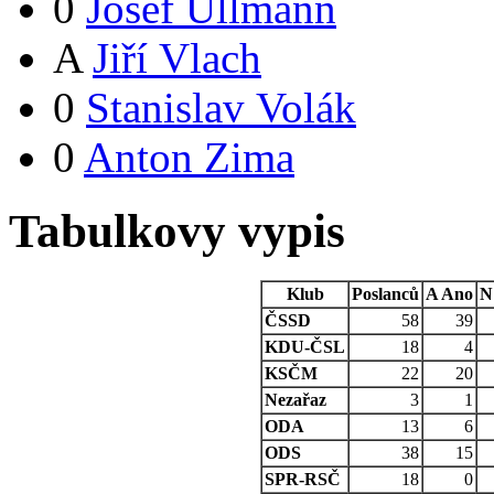
0
Josef Ullmann
A
Jiří Vlach
0
Stanislav Volák
0
Anton Zima
Tabulkovy vypis
Klub
Poslanců
A
Ano
N
ČSSD
58
39
KDU-ČSL
18
4
KSČM
22
20
Nezařaz
3
1
ODA
13
6
ODS
38
15
SPR-RSČ
18
0