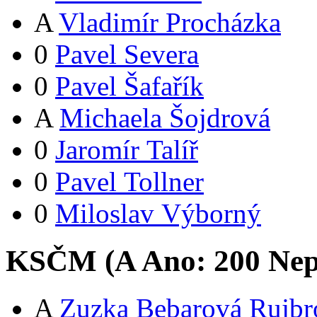
A
Vladimír Procházka
0
Pavel Severa
0
Pavel Šafařík
A
Michaela Šojdrová
0
Jaromír Talíř
0
Pavel Tollner
0
Miloslav Výborný
KSČM (
A
Ano:
20
0
Nep
A
Zuzka Bebarová Rujbr