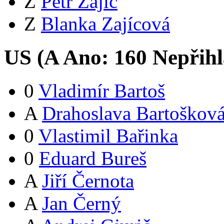
Z
Petr Zajíc
Z
Blanka Zajícová
US (
A
Ano:
16
0
Nepřihl
0
Vladimír Bartoš
A
Drahoslava Bartoškov
0
Vlastimil Bařinka
0
Eduard Bureš
A
Jiří Černota
A
Jan Černý