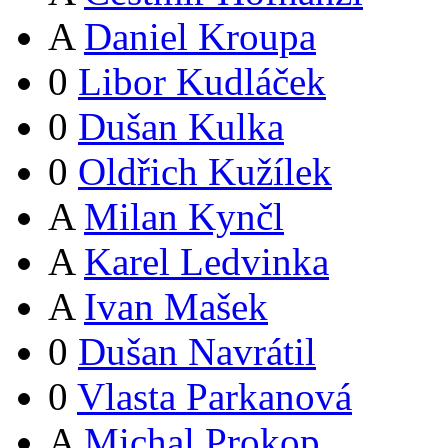
A
Daniel Kroupa
0
Libor Kudláček
0
Dušan Kulka
0
Oldřich Kužílek
A
Milan Kynčl
A
Karel Ledvinka
A
Ivan Mašek
0
Dušan Navrátil
0
Vlasta Parkanová
A
Michal Prokop