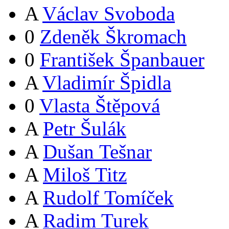
A
Václav Svoboda
0
Zdeněk Škromach
0
František Španbauer
A
Vladimír Špidla
0
Vlasta Štěpová
A
Petr Šulák
A
Dušan Tešnar
A
Miloš Titz
A
Rudolf Tomíček
A
Radim Turek