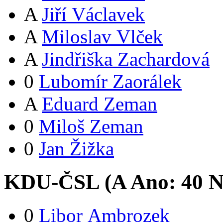
A
Jiří Václavek
A
Miloslav Vlček
A
Jindřiška Zachardová
0
Lubomír Zaorálek
A
Eduard Zeman
0
Miloš Zeman
0
Jan Žižka
KDU-ČSL (
A
Ano:
4
0
N
0
Libor Ambrozek