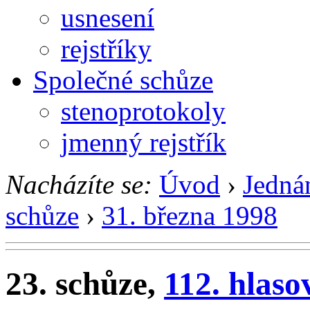
usnesení
rejstříky
Společné schůze
stenoprotokoly
jmenný rejstřík
Nacházíte se:
Úvod
›
Jedná
schůze
›
31. března 1998
23. schůze,
112. hlaso