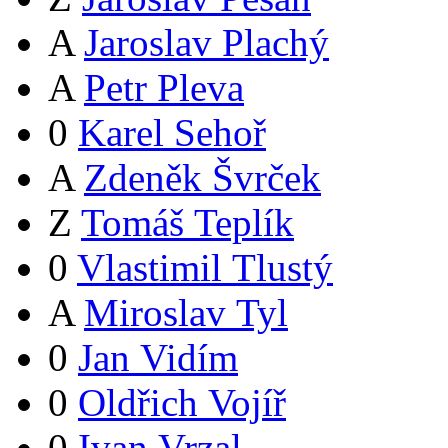
A
Jaroslav Plachý
A
Petr Pleva
0
Karel Sehoř
A
Zdeněk Švrček
Z
Tomáš Teplík
0
Vlastimil Tlustý
A
Miroslav Tyl
0
Jan Vidím
0
Oldřich Vojíř
0
Ivan Vrzal