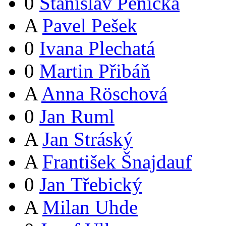
0
Stanislav Pěnička
A
Pavel Pešek
0
Ivana Plechatá
0
Martin Přibáň
A
Anna Röschová
0
Jan Ruml
A
Jan Stráský
A
František Šnajdauf
0
Jan Třebický
A
Milan Uhde