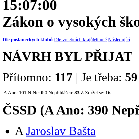
15:07:00
Zákon o vysokých šk
Dle poslaneckých klubů
Dle volebních krajů
Minulé
Následující
NÁVRH BYL PŘIJAT
Přítomno:
117
|
Je třeba:
59
A
Ano:
101
N
Ne:
0
0
Nepřihlášen:
83
Z
Zdržel se:
16
ČSSD (
A
Ano:
39
0
Nepř
A
Jaroslav Bašta