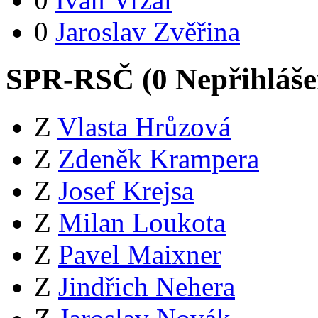
0
Jaroslav Zvěřina
SPR-RSČ (
0
Nepřihláš
Z
Vlasta Hrůzová
Z
Zdeněk Krampera
Z
Josef Krejsa
Z
Milan Loukota
Z
Pavel Maixner
Z
Jindřich Nehera