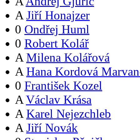
A
Andrej Gjurič
A
Jiří Honajzer
0
Ondřej Huml
0
Robert Kolář
A
Milena Kolářová
A
Hana Kordová Marvan
0
František Kozel
A
Václav Krása
A
Karel Nejezchleb
A
Jiří Novák