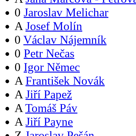
0
Jaroslav Melichar
A
Josef Molín
0
Václav Nájemník
0
Petr Nečas
0
Igor Němec
A
František Novák
A
Jiří Papež
A
Tomáš Páv
A
Jiří Payne
Z
Jaroslav Pešán