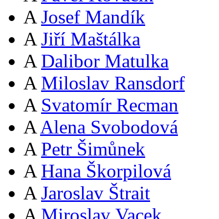
A
Josef Mandík
A
Jiří Maštálka
A
Dalibor Matulka
A
Miloslav Ransdorf
A
Svatomír Recman
A
Alena Svobodová
A
Petr Šimůnek
A
Hana Škorpilová
A
Jaroslav Štrait
A
Miroslav Vacek