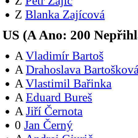
Z
Petr Zajíc
Z
Blanka Zajícová
US (
A
Ano:
20
0
Nepřihl
A
Vladimír Bartoš
A
Drahoslava Bartoškov
A
Vlastimil Bařinka
A
Eduard Bureš
A
Jiří Černota
0
Jan Černý