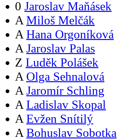
0
Jaroslav Maňásek
A
Miloš Melčák
A
Hana Orgoníková
A
Jaroslav Palas
Z
Luděk Polášek
A
Olga Sehnalová
A
Jaromír Schling
A
Ladislav Skopal
A
Evžen Snítilý
A
Bohuslav Sobotka