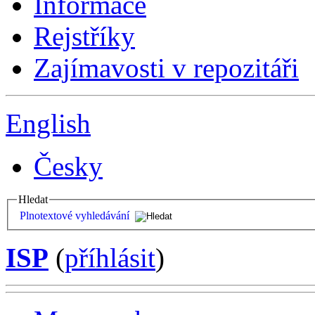
Informace
Rejstříky
Zajímavosti v repozitáři
English
Česky
Hledat
Plnotextové vyhledávání
ISP
(
příhlásit
)