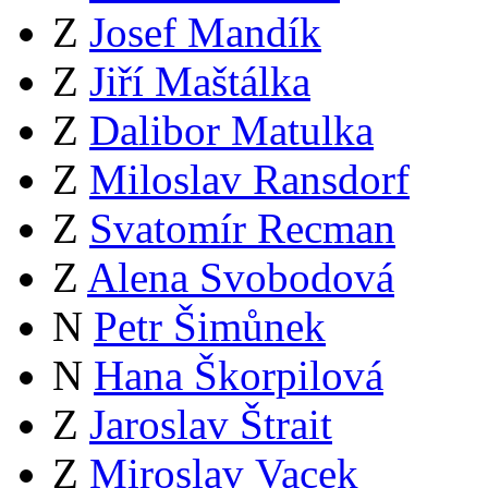
Z
Josef Mandík
Z
Jiří Maštálka
Z
Dalibor Matulka
Z
Miloslav Ransdorf
Z
Svatomír Recman
Z
Alena Svobodová
N
Petr Šimůnek
N
Hana Škorpilová
Z
Jaroslav Štrait
Z
Miroslav Vacek