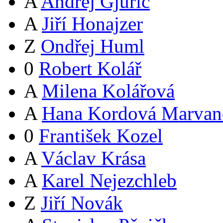
A
Andrej Gjurič
A
Jiří Honajzer
Z
Ondřej Huml
0
Robert Kolář
A
Milena Kolářová
A
Hana Kordová Marvan
0
František Kozel
A
Václav Krása
A
Karel Nejezchleb
Z
Jiří Novák