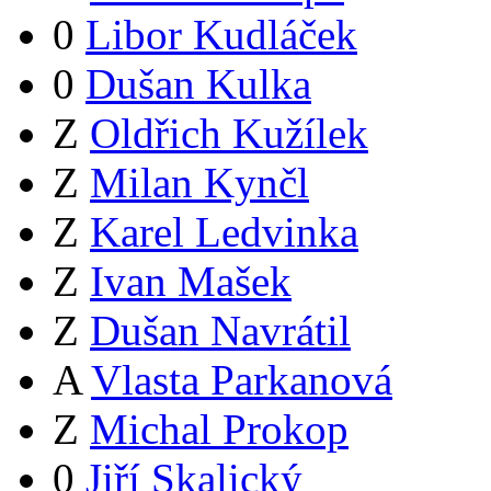
0
Libor Kudláček
0
Dušan Kulka
Z
Oldřich Kužílek
Z
Milan Kynčl
Z
Karel Ledvinka
Z
Ivan Mašek
Z
Dušan Navrátil
A
Vlasta Parkanová
Z
Michal Prokop
0
Jiří Skalický