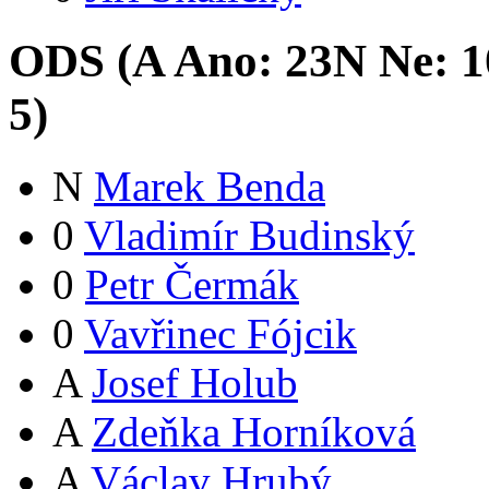
ODS (
A
Ano:
23
N
Ne:
1
5
)
N
Marek Benda
0
Vladimír Budinský
0
Petr Čermák
0
Vavřinec Fójcik
A
Josef Holub
A
Zdeňka Horníková
A
Václav Hrubý