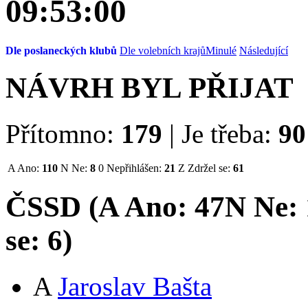
09:53:00
Dle poslaneckých klubů
Dle volebních krajů
Minulé
Následující
NÁVRH BYL PŘIJAT
Přítomno:
179
|
Je třeba:
90
A
Ano:
110
N
Ne:
8
0
Nepřihlášen:
21
Z
Zdržel se:
61
ČSSD (
A
Ano:
47
N
Ne:
se:
6
)
A
Jaroslav Bašta