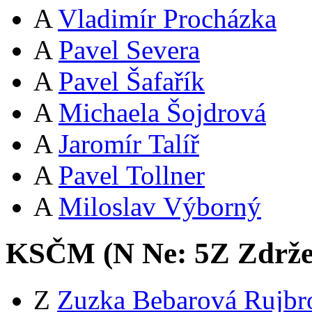
A
Vladimír Procházka
A
Pavel Severa
A
Pavel Šafařík
A
Michaela Šojdrová
A
Jaromír Talíř
A
Pavel Tollner
A
Miloslav Výborný
KSČM (
N
Ne:
5
Z
Zdrže
Z
Zuzka Bebarová Rujbr