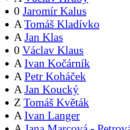
0
Jaromír Kalus
A
Tomáš Kladívko
A
Jan Klas
0
Václav Klaus
A
Ivan Kočárník
A
Petr Koháček
A
Jan Koucký
Z
Tomáš Květák
A
Ivan Langer
A
Jana Marcová - Petrov