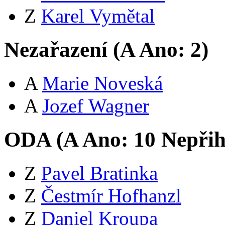
Z
Karel Vymětal
Nezařazení (
A
Ano:
2
)
A
Marie Noveská
A
Jozef Wagner
ODA (
A
Ano:
1
0
Nepřih
Z
Pavel Bratinka
Z
Čestmír Hofhanzl
Z
Daniel Kroupa