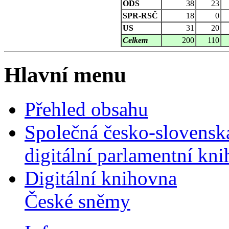
ODS
38
23
SPR-RSČ
18
0
US
31
20
Celkem
200
110
Hlavní menu
Přehled obsahu
Společná česko-slovensk
digitální parlamentní kn
Digitální knihovna
České sněmy