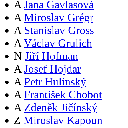
A
Jana Gavlasová
A
Miroslav Grégr
A
Stanislav Gross
A
Václav Grulich
N
Jiří Hofman
A
Josef Hojdar
A
Petr Hulinský
A
František Chobot
A
Zdeněk Jičínský
Z
Miroslav Kapoun