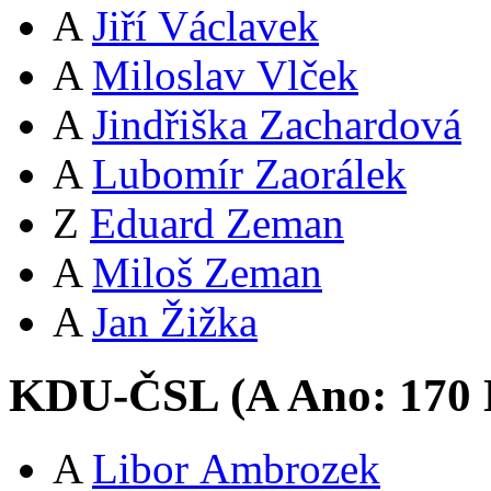
A
Jiří Václavek
A
Miloslav Vlček
A
Jindřiška Zachardová
A
Lubomír Zaorálek
Z
Eduard Zeman
A
Miloš Zeman
A
Jan Žižka
KDU-ČSL (
A
Ano:
17
0
A
Libor Ambrozek