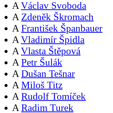
A
Václav Svoboda
A
Zdeněk Škromach
A
František Španbauer
A
Vladimír Špidla
A
Vlasta Štěpová
A
Petr Šulák
A
Dušan Tešnar
A
Miloš Titz
A
Rudolf Tomíček
A
Radim Turek