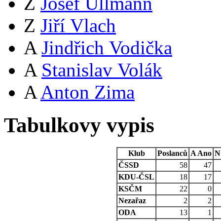
Z
Josef Ullmann
Z
Jiří Vlach
A
Jindřich Vodička
A
Stanislav Volák
A
Anton Zima
Tabulkovy vypis
Klub
Poslanců
A
Ano
N
ČSSD
58
47
KDU-ČSL
18
17
KSČM
22
0
Nezařaz
2
2
ODA
13
1