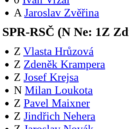
A
Jaroslav Zvěřina
SPR-RSČ (
N
Ne:
1
Z
Zdr
Z
Vlasta Hrůzová
Z
Zdeněk Krampera
Z
Josef Krejsa
N
Milan Loukota
Z
Pavel Maixner
Z
Jindřich Nehera
Z
Jaroslav Novák