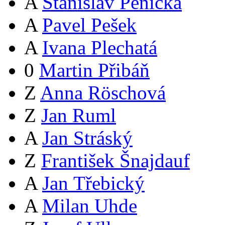
A
Stanislav Pěnička
A
Pavel Pešek
A
Ivana Plechatá
0
Martin Přibáň
Z
Anna Röschová
Z
Jan Ruml
A
Jan Stráský
Z
František Šnajdauf
A
Jan Třebický
A
Milan Uhde