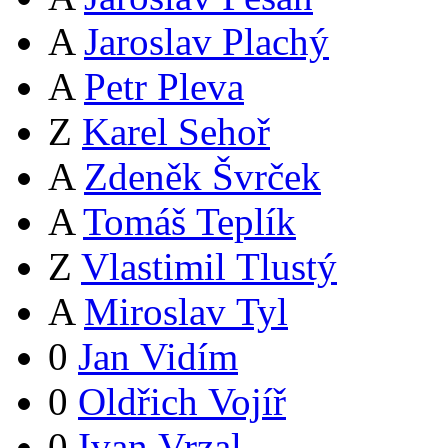
A
Jaroslav Plachý
A
Petr Pleva
Z
Karel Sehoř
A
Zdeněk Švrček
A
Tomáš Teplík
Z
Vlastimil Tlustý
A
Miroslav Tyl
0
Jan Vidím
0
Oldřich Vojíř
0
Ivan Vrzal