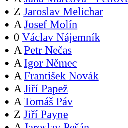
Z
Jaroslav Melichar
A
Josef Molín
0
Václav Nájemník
A
Petr Nečas
A
Igor Němec
A
František Novák
A
Jiří Papež
A
Tomáš Páv
Z
Jiří Payne
A
Jaroslav Pešán