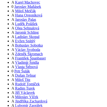
A
Karel Machovec
0
Jaroslav Maňásek
A
Miloš Melčák
A
Hana Orgoníková
A
Jaroslav Palas
A
Luděk Polášek
A
Olga Sehnalová
A
Jaromír Schling
A
Ladislav Skopal
A
Evžen Snítilý
A
Bohuslav Sobotka
A
Václav Svoboda
A
Zdeněk Škromach
A
František Španbauer
A
Vladimír Špidla
A
Vlasta Štěpová
0
Petr Šulák
A
Dušan Tešnar
A
Miloš Titz
A
Rudolf Tomíček
A
Radim Turek
A
Jiří Václavek
A
Miloslav Vlček
A
Jindřiška Zachardová
A
Lubomír Zaorálek