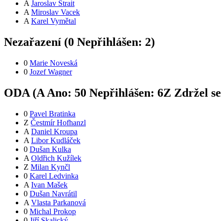
A
Jaroslav Štrait
A
Miroslav Vacek
A
Karel Vymětal
Nezařazení (
0
Nepřihlášen:
2
)
0
Marie Noveská
0
Jozef Wagner
ODA (
A
Ano:
5
0
Nepřihlášen:
6
Z
Zdržel s
0
Pavel Bratinka
Z
Čestmír Hofhanzl
A
Daniel Kroupa
A
Libor Kudláček
0
Dušan Kulka
A
Oldřich Kužílek
Z
Milan Kynčl
0
Karel Ledvinka
A
Ivan Mašek
0
Dušan Navrátil
A
Vlasta Parkanová
0
Michal Prokop
0
Jiří Skalický