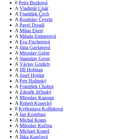
0
Petra Buzková
A
Vladimír Cisár
A
František Čech
A
Rostislav Čevela
A
Pavel Dostál
A
Milan Ekert
A
Milada Emmerová
A
Eva Fischerová
A
Jana Gavlasová
A
Miroslav Grégr
A
Stanislav Gross
A
Václav Grulich
A
Jiří Hofman
A
Josef Hojdar
A
Petr Hulinský
A
František Chobot
A
Zdeněk Jičínský
A
Miroslav Kapoun
A
Robert Kopecký
0
Květoslava Kořínková
A
Jan Kostrhun
A
Michal Kraus
A
Miloslav Kučera
A
Michael Kuneš
A
Jitka Kupčová