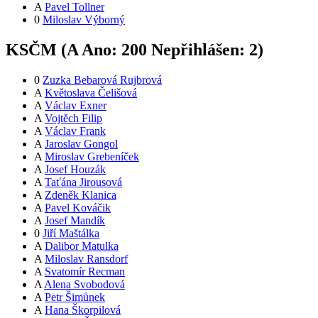
A
Pavel Tollner
0
Miloslav Výborný
KSČM (
A
Ano:
20
0
Nepřihlášen:
2
)
0
Zuzka Bebarová Rujbrová
A
Květoslava Čelišová
A
Václav Exner
A
Vojtěch Filip
A
Václav Frank
A
Jaroslav Gongol
A
Miroslav Grebeníček
A
Josef Houzák
A
Taťána Jirousová
A
Zdeněk Klanica
A
Pavel Kováčik
A
Josef Mandík
0
Jiří Maštálka
A
Dalibor Matulka
A
Miloslav Ransdorf
A
Svatomír Recman
A
Alena Svobodová
A
Petr Šimůnek
A
Hana Škorpilová