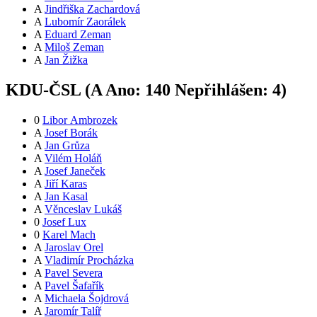
A
Jindřiška Zachardová
A
Lubomír Zaorálek
A
Eduard Zeman
A
Miloš Zeman
A
Jan Žižka
KDU-ČSL (
A
Ano:
14
0
Nepřihlášen:
4
)
0
Libor Ambrozek
A
Josef Borák
A
Jan Grůza
A
Vilém Holáň
A
Josef Janeček
A
Jiří Karas
A
Jan Kasal
A
Věnceslav Lukáš
0
Josef Lux
0
Karel Mach
A
Jaroslav Orel
A
Vladimír Procházka
A
Pavel Severa
A
Pavel Šafařík
A
Michaela Šojdrová
A
Jaromír Talíř