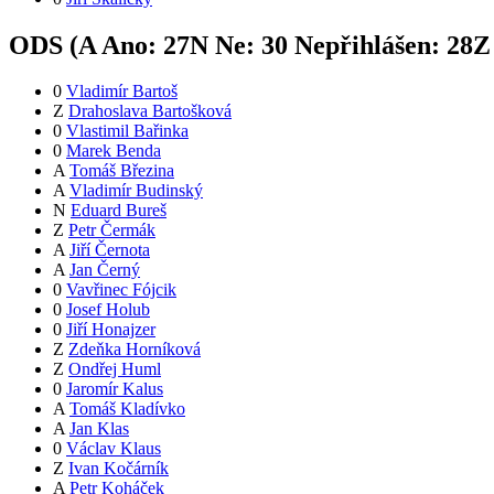
ODS (
A
Ano:
27
N
Ne:
3
0
Nepřihlášen:
28
Z
0
Vladimír Bartoš
Z
Drahoslava Bartošková
0
Vlastimil Bařinka
0
Marek Benda
A
Tomáš Březina
A
Vladimír Budinský
N
Eduard Bureš
Z
Petr Čermák
A
Jiří Černota
A
Jan Černý
0
Vavřinec Fójcik
0
Josef Holub
0
Jiří Honajzer
Z
Zdeňka Horníková
Z
Ondřej Huml
0
Jaromír Kalus
A
Tomáš Kladívko
A
Jan Klas
0
Václav Klaus
Z
Ivan Kočárník
A
Petr Koháček