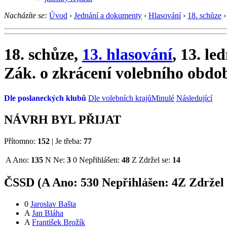
Nacházíte se:
Úvod
›
Jednání a dokumenty
›
Hlasování
›
18. schůze
›
18. schůze,
13. hlasování
, 13. le
Zák. o zkrácení volebního obdo
Dle poslaneckých klubů
Dle volebních krajů
Minulé
Následující
NÁVRH BYL PŘIJAT
Přítomno:
152
|
Je třeba:
77
A
Ano:
135
N
Ne:
3
0
Nepřihlášen:
48
Z
Zdržel se:
14
ČSSD (
A
Ano:
53
0
Nepřihlášen:
4
Z
Zdržel 
0
Jaroslav Bašta
A
Jan Bláha
A
František Brožík