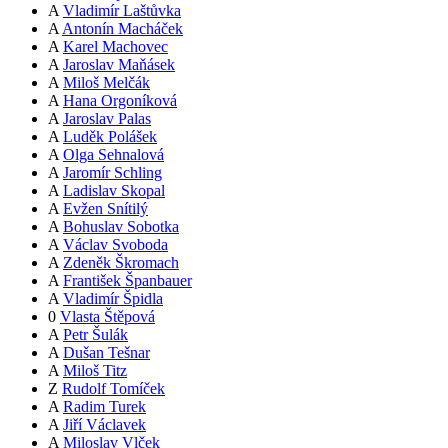
A
Vladimír Laštůvka
A
Antonín Macháček
A
Karel Machovec
A
Jaroslav Maňásek
A
Miloš Melčák
A
Hana Orgoníková
A
Jaroslav Palas
A
Luděk Polášek
A
Olga Sehnalová
A
Jaromír Schling
A
Ladislav Skopal
A
Evžen Snítilý
A
Bohuslav Sobotka
A
Václav Svoboda
A
Zdeněk Škromach
A
František Španbauer
A
Vladimír Špidla
0
Vlasta Štěpová
A
Petr Šulák
A
Dušan Tešnar
A
Miloš Titz
Z
Rudolf Tomíček
A
Radim Turek
A
Jiří Václavek
A
Miloslav Vlček