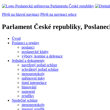
Přejít na hlavní navigaci
Přejít na navigaci sekce
Parlament České republiky, Poslane
Úvod
Poslanci a orgány
poslanci
poslanecké kluby
výbory, komise a delegace
Jednání a dokumenty
navržený pořad schůze
schválený pořad schůze
stenoprotokoly
sněmovní tisky
ústní interpelace
hlasování
usnesení
rejstříky
Společné schůze
stenoprotokoly
jmenný rejstřík