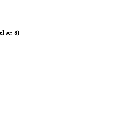
l se:
8
)