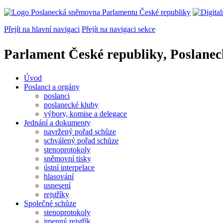
Přejít na hlavní navigaci
Přejít na navigaci sekce
Parlament České republiky, Poslane
Úvod
Poslanci a orgány
poslanci
poslanecké kluby
výbory, komise a delegace
Jednání a dokumenty
navržený pořad schůze
schválený pořad schůze
stenoprotokoly
sněmovní tisky
ústní interpelace
hlasování
usnesení
rejstříky
Společné schůze
stenoprotokoly
jmenný rejstřík