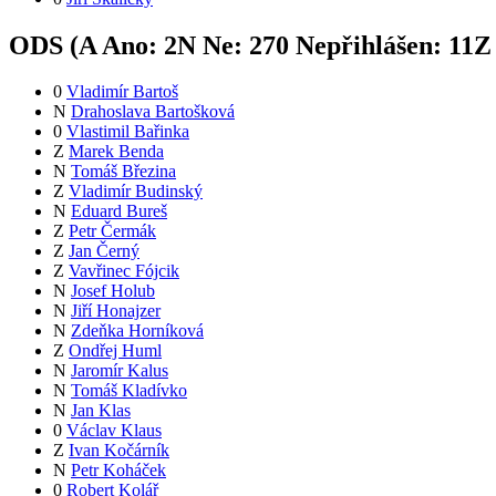
ODS (
A
Ano:
2
N
Ne:
27
0
Nepřihlášen:
11
Z
0
Vladimír Bartoš
N
Drahoslava Bartošková
0
Vlastimil Bařinka
Z
Marek Benda
N
Tomáš Březina
Z
Vladimír Budinský
N
Eduard Bureš
Z
Petr Čermák
Z
Jan Černý
Z
Vavřinec Fójcik
N
Josef Holub
N
Jiří Honajzer
N
Zdeňka Horníková
Z
Ondřej Huml
N
Jaromír Kalus
N
Tomáš Kladívko
N
Jan Klas
0
Václav Klaus
Z
Ivan Kočárník
N
Petr Koháček
0
Robert Kolář