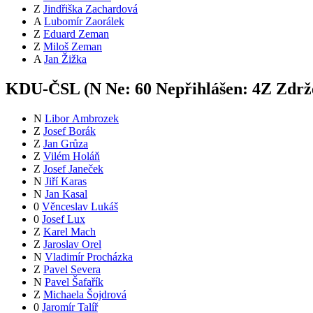
Z
Jindřiška Zachardová
A
Lubomír Zaorálek
Z
Eduard Zeman
Z
Miloš Zeman
A
Jan Žižka
KDU-ČSL (
N
Ne:
6
0
Nepřihlášen:
4
Z
Zdrže
N
Libor Ambrozek
Z
Josef Borák
Z
Jan Grůza
Z
Vilém Holáň
Z
Josef Janeček
N
Jiří Karas
N
Jan Kasal
0
Věnceslav Lukáš
0
Josef Lux
Z
Karel Mach
Z
Jaroslav Orel
N
Vladimír Procházka
Z
Pavel Severa
N
Pavel Šafařík
Z
Michaela Šojdrová
0
Jaromír Talíř