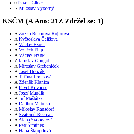
0
Pavel Tollner
N
Miloslav Výborný
KSČM (
A
Ano:
21
Z
Zdržel se:
1
)
A
Zuzka Bebarová Rujbrová
A
Květoslava Čelišová
A
Václav Exner
A
Vojtěch Filip
A
Václav Frank
Z
Jaroslav Gongol
A
Miroslav Grebeníček
A
Josef Houzák
A
Taťána Jirousová
A
Zdeněk Klanica
A
Pavel Kováčik
A
Josef Mandík
A
Jiří Maštálka
A
Dalibor Matulka
A
Miloslav Ransdorf
A
Svatomír Recman
A
Alena Svobodová
A
Petr Šimůnek
A
Hana Škorpilová