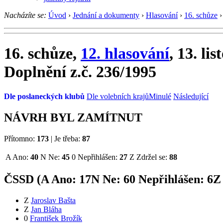
Nacházíte se:
Úvod
›
Jednání a dokumenty
›
Hlasování
›
16. schůze
›
16. schůze,
12. hlasování
, 13. li
Doplnění z.č. 236/1995
Dle poslaneckých klubů
Dle volebních krajů
Minulé
Následující
NÁVRH BYL ZAMÍTNUT
Přítomno:
173
|
Je třeba:
87
A
Ano:
40
N
Ne:
45
0
Nepřihlášen:
27
Z
Zdržel se:
88
ČSSD (
A
Ano:
17
N
Ne:
6
0
Nepřihlášen:
6
Z
Z
Jaroslav Bašta
Z
Jan Bláha
0
František Brožík