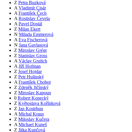
Z
Petra Buzková
A
Vladimír Cisár
A
František Čech
A
Rostislav Čevela
A
Pavel Dostál
Z
Milan Ekert
N
Milada Emmerová
A
Eva Fischerová
N
Jana Gavlasová
Z
Miroslav Grégr
Z
Stanislav Gross
A
Václav Grulich
A
Jiří Hofman
Z
Josef Hojdar
Z
Petr Hulinský
A
František Chobot
Z
Zdeněk Jičínský
Z
Miroslav Kapoun
0
Robert Kopecký
Z
Květoslava Kořínková
Z
Jan Kostrhun
A
Michal Kraus
Z
Miloslav Kučera
A
Michael Kuneš
Z
Jitka Kupčová