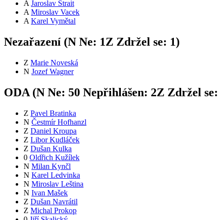
A
Jaroslav Štrait
A
Miroslav Vacek
A
Karel Vymětal
Nezařazení (
N
Ne:
1
Z
Zdržel se:
1
)
Z
Marie Noveská
N
Jozef Wagner
ODA (
N
Ne:
5
0
Nepřihlášen:
2
Z
Zdržel se
Z
Pavel Bratinka
N
Čestmír Hofhanzl
Z
Daniel Kroupa
Z
Libor Kudláček
Z
Dušan Kulka
0
Oldřich Kužílek
N
Milan Kynčl
N
Karel Ledvinka
N
Miroslav Leština
N
Ivan Mašek
Z
Dušan Navrátil
Z
Michal Prokop
0
Jiří Skalický