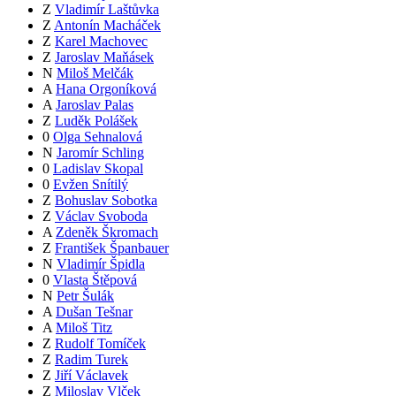
Z
Vladimír Laštůvka
Z
Antonín Macháček
Z
Karel Machovec
Z
Jaroslav Maňásek
N
Miloš Melčák
A
Hana Orgoníková
A
Jaroslav Palas
Z
Luděk Polášek
0
Olga Sehnalová
N
Jaromír Schling
0
Ladislav Skopal
0
Evžen Snítilý
Z
Bohuslav Sobotka
Z
Václav Svoboda
A
Zdeněk Škromach
Z
František Španbauer
N
Vladimír Špidla
0
Vlasta Štěpová
N
Petr Šulák
A
Dušan Tešnar
A
Miloš Titz
Z
Rudolf Tomíček
Z
Radim Turek
Z
Jiří Václavek
Z
Miloslav Vlček