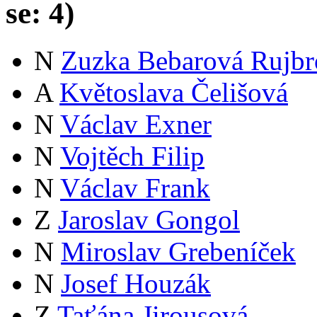
se:
4
)
N
Zuzka Bebarová Rujbr
A
Květoslava Čelišová
N
Václav Exner
N
Vojtěch Filip
N
Václav Frank
Z
Jaroslav Gongol
N
Miroslav Grebeníček
N
Josef Houzák
Z
Taťána Jirousová