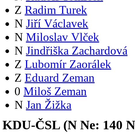
Z
Radim Turek
N
Jiří Václavek
N
Miloslav Vlček
N
Jindřiška Zachardová
Z
Lubomír Zaorálek
Z
Eduard Zeman
0
Miloš Zeman
N
Jan Žižka
KDU-ČSL (
N
Ne:
14
0
N