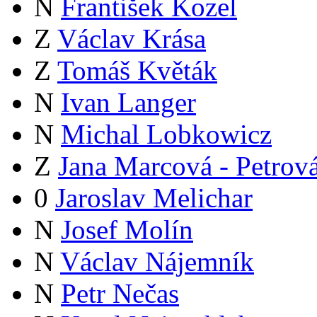
N
František Kozel
Z
Václav Krása
Z
Tomáš Květák
N
Ivan Langer
N
Michal Lobkowicz
Z
Jana Marcová - Petrov
0
Jaroslav Melichar
N
Josef Molín
N
Václav Nájemník
N
Petr Nečas