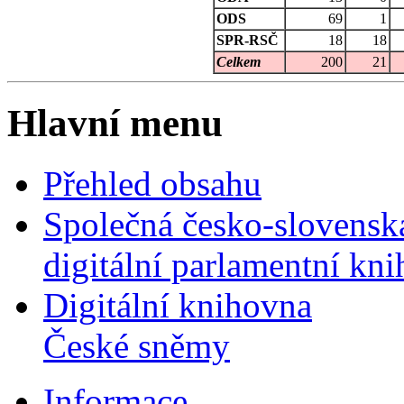
ODS
69
1
SPR-RSČ
18
18
Celkem
200
21
Hlavní menu
Přehled obsahu
Společná česko-slovensk
digitální parlamentní kn
Digitální knihovna
České sněmy
Informace