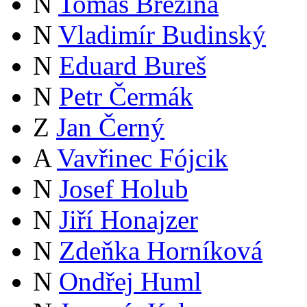
N
Tomáš Březina
N
Vladimír Budinský
N
Eduard Bureš
N
Petr Čermák
Z
Jan Černý
A
Vavřinec Fójcik
N
Josef Holub
N
Jiří Honajzer
N
Zdeňka Horníková
N
Ondřej Huml