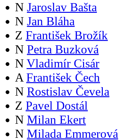
N
Jaroslav Bašta
N
Jan Bláha
Z
František Brožík
N
Petra Buzková
N
Vladimír Cisár
A
František Čech
N
Rostislav Čevela
Z
Pavel Dostál
N
Milan Ekert
N
Milada Emmerová