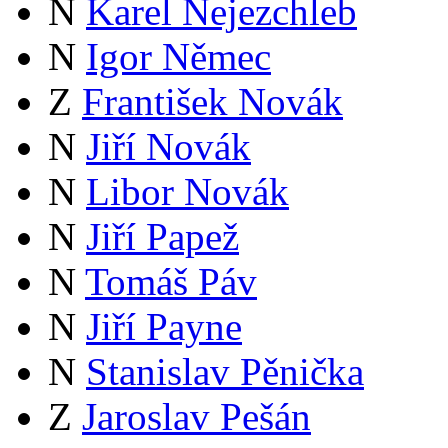
N
Karel Nejezchleb
N
Igor Němec
Z
František Novák
N
Jiří Novák
N
Libor Novák
N
Jiří Papež
N
Tomáš Páv
N
Jiří Payne
N
Stanislav Pěnička
Z
Jaroslav Pešán