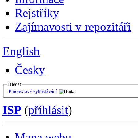
Rejstříky
Zajímavosti v repozitáři
English
Česky
Hledat
Plnotextové vyhledávání
ISP
(
příhlásit
)
Mapa webu