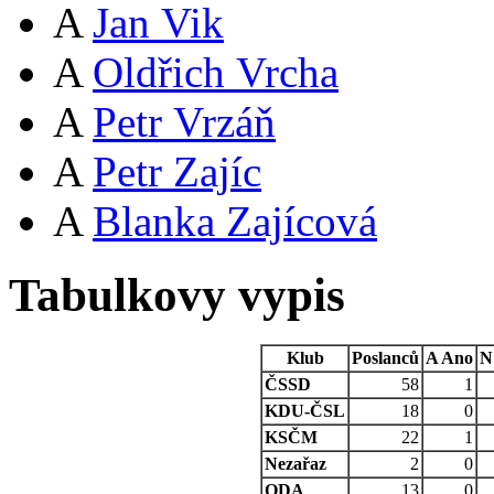
A
Jan Vik
A
Oldřich Vrcha
A
Petr Vrzáň
A
Petr Zajíc
A
Blanka Zajícová
Tabulkovy vypis
Klub
Poslanců
A
Ano
N
ČSSD
58
1
KDU-ČSL
18
0
KSČM
22
1
Nezařaz
2
0
ODA
13
0