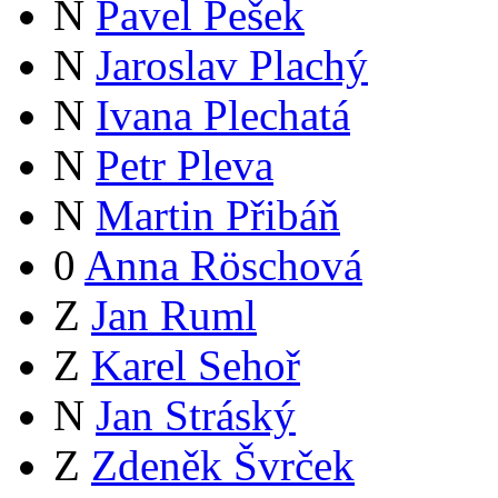
N
Pavel Pešek
N
Jaroslav Plachý
N
Ivana Plechatá
N
Petr Pleva
N
Martin Přibáň
0
Anna Röschová
Z
Jan Ruml
Z
Karel Sehoř
N
Jan Stráský
Z
Zdeněk Švrček