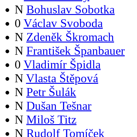
N
Bohuslav Sobotka
0
Václav Svoboda
N
Zdeněk Škromach
N
František Španbauer
0
Vladimír Špidla
N
Vlasta Štěpová
N
Petr Šulák
N
Dušan Tešnar
N
Miloš Titz
N
Rudolf Tomíček