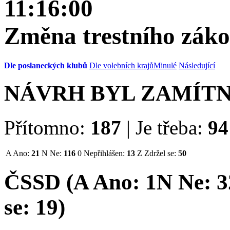
11:16:00
Změna trestního zák
Dle poslaneckých klubů
Dle volebních krajů
Minulé
Následující
NÁVRH BYL ZAMÍT
Přítomno:
187
|
Je třeba:
94
A
Ano:
21
N
Ne:
116
0
Nepřihlášen:
13
Z
Zdržel se:
50
ČSSD (
A
Ano:
1
N
Ne:
3
se:
19
)