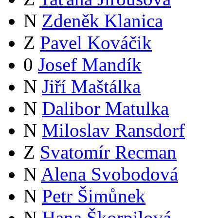
N
Zdeněk Klanica
Z
Pavel Kováčik
0
Josef Mandík
N
Jiří Maštálka
N
Dalibor Matulka
N
Miloslav Ransdorf
Z
Svatomír Recman
N
Alena Svobodová
N
Petr Šimůnek
N
Hana Škorpilová