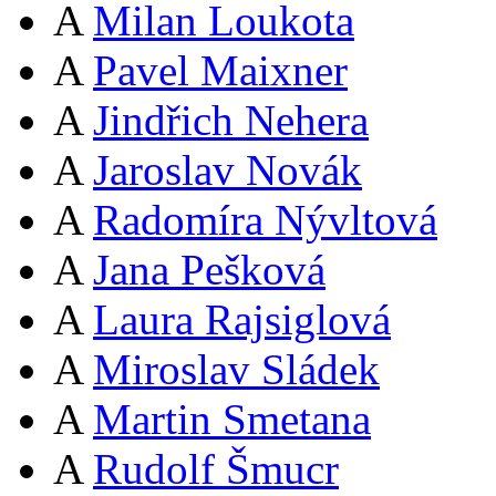
A
Milan Loukota
A
Pavel Maixner
A
Jindřich Nehera
A
Jaroslav Novák
A
Radomíra Nývltová
A
Jana Pešková
A
Laura Rajsiglová
A
Miroslav Sládek
A
Martin Smetana
A
Rudolf Šmucr