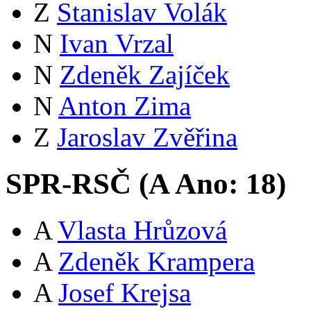
Z
Stanislav Volák
N
Ivan Vrzal
N
Zdeněk Zajíček
N
Anton Zima
Z
Jaroslav Zvěřina
SPR-RSČ (
A
Ano:
18
)
A
Vlasta Hrůzová
A
Zdeněk Krampera
A
Josef Krejsa