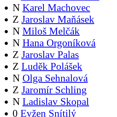
N
Karel Machovec
Z
Jaroslav Maňásek
N
Miloš Melčák
N
Hana Orgoníková
Z
Jaroslav Palas
Z
Luděk Polášek
N
Olga Sehnalová
Z
Jaromír Schling
N
Ladislav Skopal
0
Evžen Snítilý