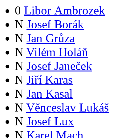
0
Libor Ambrozek
N
Josef Borák
N
Jan Grůza
N
Vilém Holáň
N
Josef Janeček
N
Jiří Karas
N
Jan Kasal
N
Věnceslav Lukáš
N
Josef Lux
N
Karel Mach