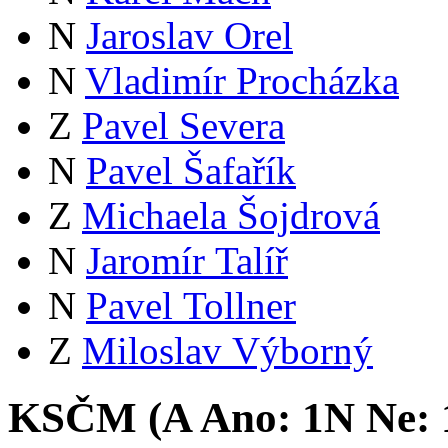
N
Jaroslav Orel
N
Vladimír Procházka
Z
Pavel Severa
N
Pavel Šafařík
Z
Michaela Šojdrová
N
Jaromír Talíř
N
Pavel Tollner
Z
Miloslav Výborný
KSČM (
A
Ano:
1
N
Ne: