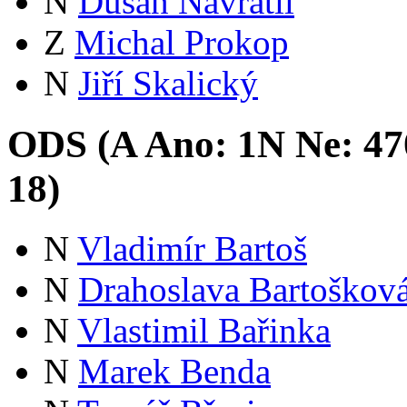
N
Dušan Navrátil
Z
Michal Prokop
N
Jiří Skalický
ODS (
A
Ano:
1
N
Ne:
47
18
)
N
Vladimír Bartoš
N
Drahoslava Bartoškov
N
Vlastimil Bařinka
N
Marek Benda