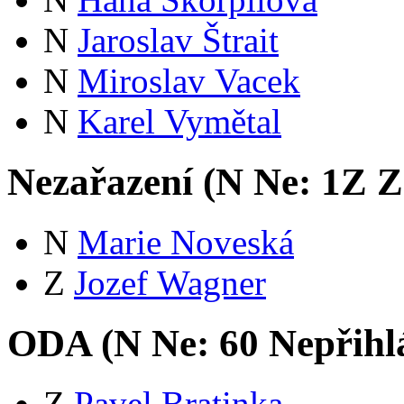
N
Jaroslav Štrait
N
Miroslav Vacek
N
Karel Vymětal
Nezařazení (
N
Ne:
1
Z
Zd
N
Marie Noveská
Z
Jozef Wagner
ODA (
N
Ne:
6
0
Nepřihl
Z
Pavel Bratinka